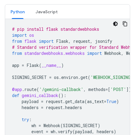
Python
JavaScript
# pip install flask standardwebhooks
import
os
from
flask
import
Flask
,
request
,
jsonify
# Standard verification wrapper for Standard Webho
from
standardwebhooks.webhooks
import
Webhook
,
Web
app
=
Flask
(
__name__
)
SIGNING_SECRET
=
os
.
environ
.
get
(
'WEBHOOK_SIGNING_
@app
.
route
(
'/gemini-callback'
,
methods
=
[
'POST'
])
def
gemini_callback
():
payload
=
request
.
get_data
(
as_text
=
True
)
headers
=
request
.
headers
try
:
wh
=
Webhook
(
SIGNING_SECRET
)
event
=
wh
.
verify
(
payload
,
headers
)