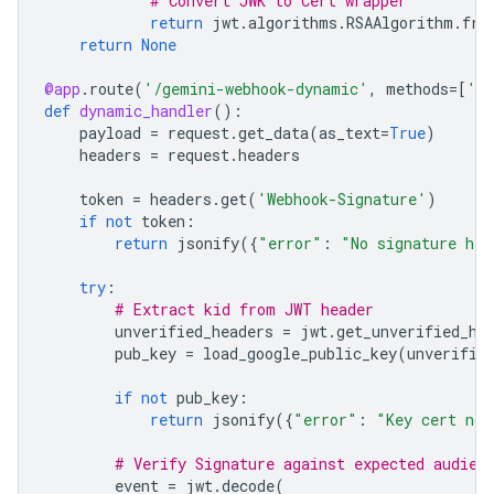
# Convert JWK to Cert wrapper
return
jwt
.
algorithms
.
RSAAlgorithm
.
fro
return
None
@app
.
route
(
'/gemini-webhook-dynamic'
,
methods
=
[
'P
def
dynamic_handler
():
payload
=
request
.
get_data
(
as_text
=
True
)
headers
=
request
.
headers
token
=
headers
.
get
(
'Webhook-Signature'
)
if
not
token
:
return
jsonify
({
"error"
:
"No signature hea
try
:
# Extract kid from JWT header
unverified_headers
=
jwt
.
get_unverified_he
pub_key
=
load_google_public_key
(
unverifie
if
not
pub_key
:
return
jsonify
({
"error"
:
"Key cert not
# Verify Signature against expected audien
event
=
jwt
.
decode
(