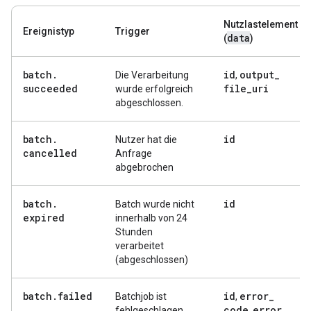
Nutzlastelement
Ereignistyp
Trigger
data
(
)
batch
.
id
output
_
Die Verarbeitung
,
succeeded
file
_
uri
wurde erfolgreich
abgeschlossen.
batch
.
id
Nutzer hat die
cancelled
Anfrage
abgebrochen
batch
.
id
Batch wurde nicht
expired
innerhalb von 24
Stunden
verarbeitet
(abgeschlossen)
batch
.
failed
id
error
_
Batchjob ist
,
code
error
_
fehlgeschlagen
,