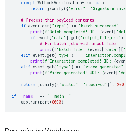
except
WebhookVerificationError
as
e
:
return
jsonify
({
"error"
:
"Signature invali
# Process thin payload contents
if
event
.
get
(
"type"
)
==
"batch.succeeded"
:
print
(
f
"Batch completed! ID: 
{
event
[
'data'
if
event
[
"data"
]
.
get
(
"output_file_uri"
):
# For batch jobs with input file
print
(
f
"Batch file: 
{
event
[
'data'
][
'ou
elif
event
.
get
(
"type"
)
==
"interaction.complet
print
(
f
"Interaction completed! ID: 
{
event
[
elif
event
.
get
(
"type"
)
==
"video.generated"
:
print
(
f
"Video generated! URI: 
{
event
[
'data
return
jsonify
({
"status"
:
"received"
}),
200
if
__name__
==
"__main__"
:
app
.
run
(
port
=
8000
)