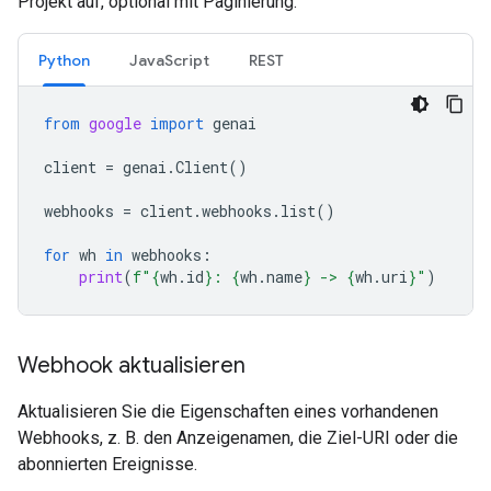
Projekt auf, optional mit Paginierung.
Python
JavaScript
REST
from
google
import
genai
client
=
genai
.
Client
()
webhooks
=
client
.
webhooks
.
list
()
for
wh
in
webhooks
:
print
(
f
"
{
wh
.
id
}
: 
{
wh
.
name
}
 -> 
{
wh
.
uri
}
"
)
Webhook aktualisieren
Aktualisieren Sie die Eigenschaften eines vorhandenen
Webhooks, z. B. den Anzeigenamen, die Ziel-URI oder die
abonnierten Ereignisse.