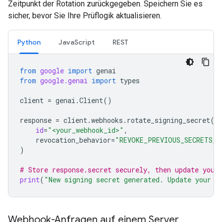
Zeitpunkt der Rotation zurückgegeben. Speichern Sie es
sicher, bevor Sie Ihre Prüflogik aktualisieren.
Python
JavaScript
REST
from
google
import
genai
from
google.genai
import
types
client
=
genai
.
Client
()
response
=
client
.
webhooks
.
rotate_signing_secret
(
id
=
"<your_webhook_id>"
,
revocation_behavior
=
"REVOKE_PREVIOUS_SECRETS_A
)
# Store response.secret securely, then update your
print
(
"New signing secret generated. Update your s
Webhook-Anfragen auf einem Server