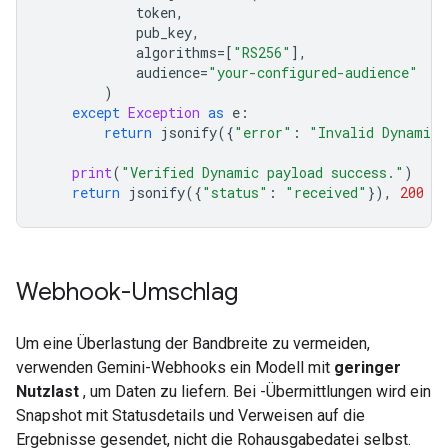
token
,
pub_key
,
algorithms
=
[
"RS256"
],
audience
=
"your-configured-audience"
)
except
Exception
as
e
:
return
jsonify
({
"error"
:
"Invalid Dynamic 
print
(
"Verified Dynamic payload success."
)
return
jsonify
({
"status"
:
"received"
}),
200
Webhook-Umschlag
Um eine Überlastung der Bandbreite zu vermeiden,
verwenden Gemini-Webhooks ein Modell mit
geringer
Nutzlast
, um Daten zu liefern. Bei -Übermittlungen wird ein
Snapshot mit Statusdetails und Verweisen auf die
Ergebnisse gesendet, nicht die Rohausgabedatei selbst.