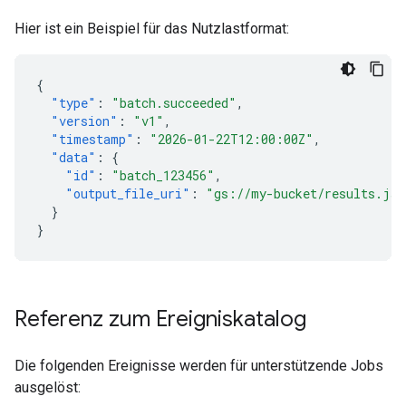
Hier ist ein Beispiel für das Nutzlastformat:
{
"type"
:
"batch.succeeded"
,
"version"
:
"v1"
,
"timestamp"
:
"2026-01-22T12:00:00Z"
,
"data"
:
{
"id"
:
"batch_123456"
,
"output_file_uri"
:
"gs://my-bucket/results.jso
}
}
Referenz zum Ereigniskatalog
Die folgenden Ereignisse werden für unterstützende Jobs
ausgelöst: