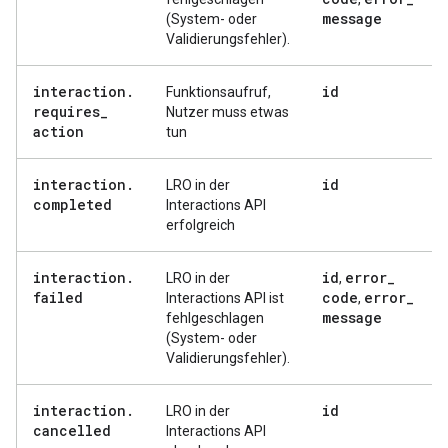
message
(System- oder
Validierungsfehler).
interaction
.
id
Funktionsaufruf,
requires
_
Nutzer muss etwas
action
tun
interaction
.
id
LRO in der
completed
Interactions API
erfolgreich
interaction
.
id
error
_
LRO in der
,
failed
code
error
_
Interactions API ist
,
message
fehlgeschlagen
(System- oder
Validierungsfehler).
interaction
.
id
LRO in der
cancelled
Interactions API