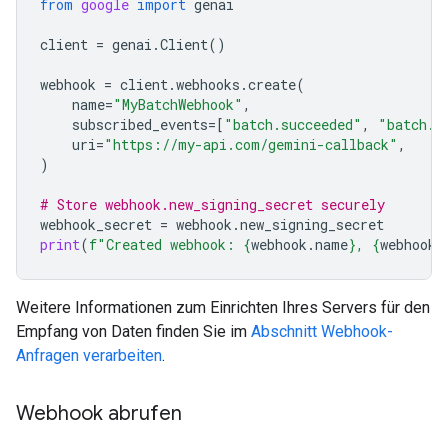
from
google
import
genai
client
=
genai
.
Client
()
webhook
=
client
.
webhooks
.
create
(
name
=
"MyBatchWebhook"
,
subscribed_events
=
[
"batch.succeeded"
,
"batch.f
uri
=
"https://my-api.com/gemini-callback"
,
)
# Store webhook.new_signing_secret securely
webhook_secret
=
webhook
.
new_signing_secret
print
(
f
"Created webhook: 
{
webhook
.
name
}
, 
{
webhook
.
Weitere Informationen zum Einrichten Ihres Servers für den
Empfang von Daten finden Sie im
Abschnitt Webhook-
Anfragen verarbeiten
.
Webhook abrufen