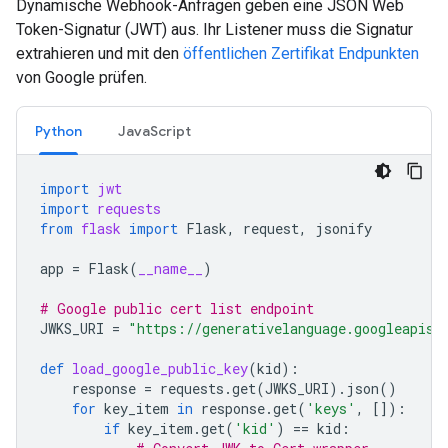
Dynamische Webhook-Anfragen geben eine JSON Web
Token-Signatur (JWT) aus. Ihr Listener muss die Signatur
extrahieren und mit den
öffentlichen Zertifikat Endpunkten
von Google prüfen.
Python
JavaScript
import
jwt
import
requests
from
flask
import
Flask
,
request
,
jsonify
app
=
Flask
(
__name__
)
# Google public cert list endpoint
JWKS_URI
=
"https://generativelanguage.googleapis.
def
load_google_public_key
(
kid
):
response
=
requests
.
get
(
JWKS_URI
)
.
json
()
for
key_item
in
response
.
get
(
'keys'
,
[]):
if
key_item
.
get
(
'kid'
)
==
kid
: