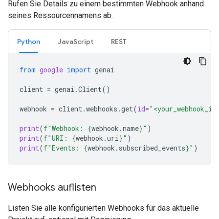
Rufen Sie Details zu einem bestimmten Webhook anhand
seines Ressourcennamens ab.
Python
JavaScript
REST
from
google
import
genai
client
=
genai
.
Client
()
webhook
=
client
.
webhooks
.
get
(
id
=
"<your_webhook_id
print
(
f
"Webhook: 
{
webhook
.
name
}
"
)
print
(
f
"URI: 
{
webhook
.
uri
}
"
)
print
(
f
"Events: 
{
webhook
.
subscribed_events
}
"
)
Webhooks auflisten
Listen Sie alle konfigurierten Webhooks für das aktuelle