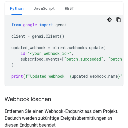
Python
JavaScript
REST
from
google
import
genai
client
=
genai
.
Client
()
updated_webhook
=
client
.
webhooks
.
update
(
id
=
"<your_webhook_id>"
,
subscribed_events
=
[
"batch.succeeded"
,
"batch.f
)
print
(
f
"Updated webhook: 
{
updated_webhook
.
name
}
"
)
Webhook löschen
Entfernen Sie einen Webhook-Endpunkt aus dem Projekt.
Dadurch werden zukünftige Ereignisübermittlungen an
diesen Endpunkt beendet.