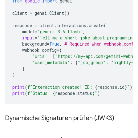
from
google
import
genai
client
=
genai
.
Client
()
response
=
client
.
interactions
.
create
(
model
=
'gemini-3.6-flash'
,
input
=
'Tell me a short joke about programming.
background
=
True
,
# Required when webhook_confi
webhook_config
=
{
'uris'
:
[
"https://my-api.com/gemini-webho
'user_metadata'
:
{
"job_group"
:
"nightly-e
}
)
print
(
f
"Interaction created! ID: 
{
response
.
id
}
"
)
print
(
f
"Status: 
{
response
.
status
}
"
)
Dynamische Signaturen prüfen (JWKS)