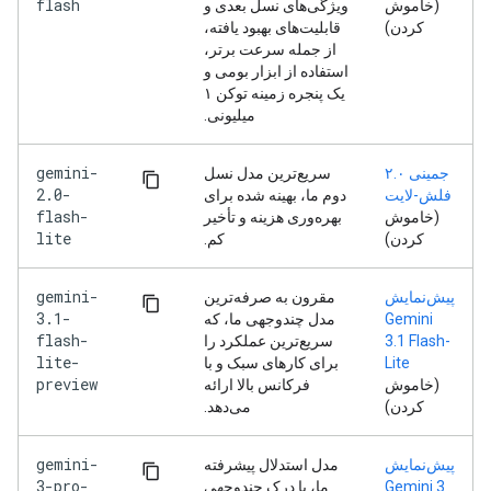
flash
(خاموش
ویژگی‌های نسل بعدی و
کردن)
قابلیت‌های بهبود یافته،
از جمله سرعت برتر،
استفاده از ابزار بومی و
یک پنجره زمینه توکن ۱
میلیونی.
gemini-
جمینی ۲.۰
سریع‌ترین مدل نسل
2.0-
فلش-لایت
دوم ما، بهینه شده برای
flash-
(خاموش
بهره‌وری هزینه و تأخیر
lite
کردن)
کم.
gemini-
پیش‌نمایش
مقرون به صرفه‌ترین
3.1-
Gemini
مدل چندوجهی ما، که
flash-
3.1 Flash-
سریع‌ترین عملکرد را
lite-
Lite
برای کارهای سبک و با
preview
(خاموش
فرکانس بالا ارائه
کردن)
می‌دهد.
gemini-
پیش‌نمایش
مدل استدلال پیشرفته
3-pro-
Gemini 3
ما، با درک چندوجهی