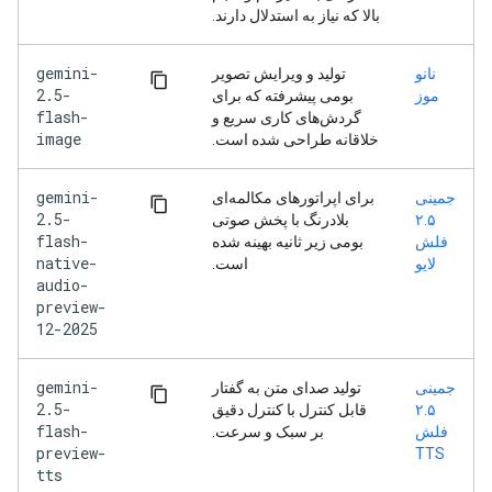
بالا که نیاز به استدلال دارند.
gemini-
نانو
تولید و ویرایش تصویر
2.5-
موز
بومی پیشرفته که برای
flash-
گردش‌های کاری سریع و
image
خلاقانه طراحی شده است.
gemini-
جمینی
برای اپراتورهای مکالمه‌ای
2.5-
۲.۵
بلادرنگ با پخش صوتی
flash-
فلش
بومی زیر ثانیه بهینه شده
native-
لایو
است.
audio-
preview-
12-2025
gemini-
جمینی
تولید صدای متن به گفتار
2.5-
۲.۵
قابل کنترل با کنترل دقیق
flash-
فلش
بر سبک و سرعت.
preview-
TTS
tts