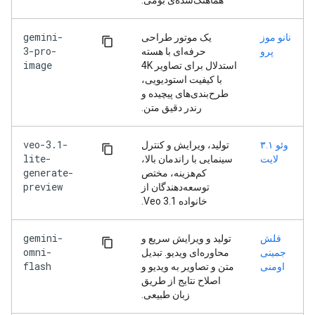
هماهنگ‌شده‌ی بومی.
gemini-
نانو موز
یک موتور طراحی
3-pro-
پرو
حرفه‌ای با هسته
image
استدلال برای تصاویر 4K
با کیفیت استودیویی،
طرح‌بندی‌های پیچیده و
رندر دقیق متن.
veo-3.1-
وئو ۳.۱
تولید، ویرایش و کنترل
lite-
لایت
سینمایی با راندمان بالا،
generate-
کم‌هزینه، مختص
preview
توسعه‌دهندگان از
خانواده Veo 3.1.
gemini-
فلش
تولید و ویرایش سریع و
omni-
جمینی
محاوره‌ای ویدیو. تبدیل
flash
اومنی
متن و تصاویر به ویدیو و
اصلاح نتایج از طریق
زبان طبیعی.