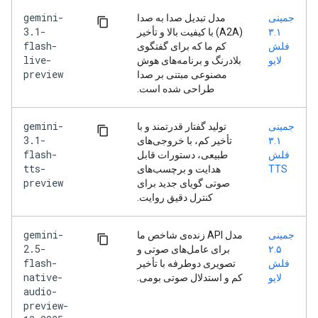
gemini-
جمینی
مدل تبدیل صدا به صدا
3.1-
۳.۱
(A2A) با کیفیت بالا و تأخیر
flash-
فلش
کم ما که برای گفتگوی
live-
لایو
بلادرنگ و برنامه‌های هوش
preview
مصنوعی مبتنی بر صدا
طراحی شده است.
gemini-
جمینی
تولید گفتار قدرتمند و با
3.1-
۳.۱
تأخیر کم، با خروجی‌های
flash-
فلش
طبیعی، دستورات قابل
tts-
TTS
هدایت و برچسب‌های
preview
صوتی گویای جدید برای
کنترل دقیق روایت.
gemini-
جمینی
مدل API زنده‌ی شاخص ما
2.5-
۲.۵
برای عامل‌های صوتی و
flash-
فلش
تصویری دوطرفه با تأخیر
native-
لایو
کم و استدلال صوتی بومی.
audio-
preview-