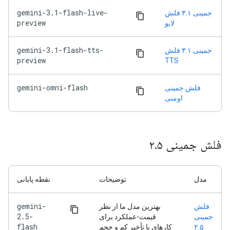
gemini-3.1-flash-live-
جمینی ۳.۱ فلش
preview
لایو
gemini-3.1-flash-tts-
جمینی ۳.۱ فلش
preview
TTS
gemini-omni-flash
فلش جمینی
اومنی
فلش جمینی ۲.۵
مدل
توضیحات
نقطه پایانی
gemini-
فلش
بهترین مدل ما از نظر
2.5-
جمینی
قیمت-عملکرد برای
flash
۲.۵
کارهای با تأخیر کم و حجم