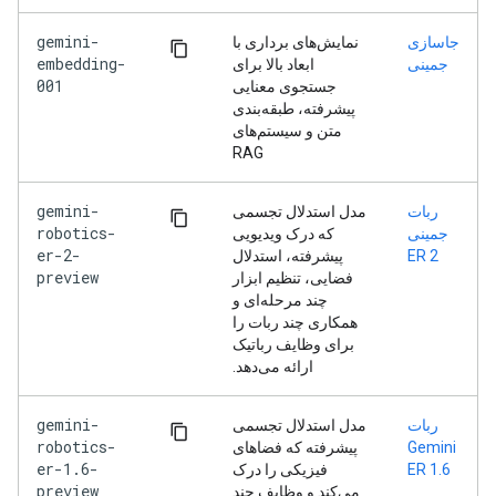
gemini-
جاسازی
نمایش‌های برداری با
embedding-
جمینی
ابعاد بالا برای
001
جستجوی معنایی
پیشرفته، طبقه‌بندی
متن و سیستم‌های
RAG
gemini-
ربات
مدل استدلال تجسمی
robotics-
جمینی
که درک ویدیویی
er-2-
ER 2
پیشرفته، استدلال
preview
فضایی، تنظیم ابزار
چند مرحله‌ای و
همکاری چند ربات را
برای وظایف رباتیک
ارائه می‌دهد.
gemini-
ربات
مدل استدلال تجسمی
robotics-
Gemini
پیشرفته که فضاهای
er-1.6-
ER 1.6
فیزیکی را درک
preview
می‌کند و وظایف چند