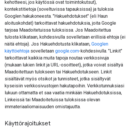
kehotteesi, jos käytössä ovat toimintokutsut),
kontekstitietoja (soveltuvissa tapauksissa) ja tuloksia
Googlen hakukoneesta. "Hakuehdotukset" (eli Haun
aloituskohdat) tarkoittavat hakuehdotuksia, joita Google
tarjoaa Maadoitetuissa tuloksissa. Jos Maadoitettua
tulosta klikataan, kohdesivulla sovelletaan erillisiä ehtoja (ei
näitä ehtoja). Jos Hakuehdotusta klikataan,
Googlen
käyttöehtoja
sovelletaan
google.com
-kohdesivulla. "Linkit"
tarkoittavat kaikkia muita tapoja noutaa verkkosivuja
(mukaan lukien linkit ja URL-osoitteet), jotka voivat sisältyä
Maadoitettuun tulokseen tai Hakuehdotukseen. Linkit
sisältävät myös otsikot ja tunnisteet, jotka sisältyvät
kyseisiin verkkosivustojen hakutapoihin. Verkkotunnuksiasi
lukuun ottamatta et saa vaatia minkään Hakuehdotuksissa,
Linkeissä tai Maadoitetuissa tuloksissa olevan
immateriaaliomaisuuden omistajuutta.
Käyttörajoitukset