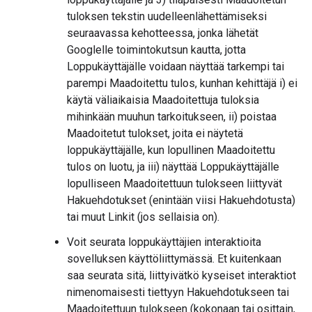
tuloksen tekstin uudelleenlähettämiseksi
seuraavassa kehotteessa, jonka lähetät
Googlelle toimintokutsun kautta, jotta
Loppukäyttäjälle voidaan näyttää tarkempi tai
parempi Maadoitettu tulos, kunhan kehittäjä i) ei
käytä väliaikaisia Maadoitettuja tuloksia
mihinkään muuhun tarkoitukseen, ii) poistaa
Maadoitetut tulokset, joita ei näytetä
loppukäyttäjälle, kun lopullinen Maadoitettu
tulos on luotu, ja iii) näyttää Loppukäyttäjälle
lopulliseen Maadoitettuun tulokseen liittyvät
Hakuehdotukset (enintään viisi Hakuehdotusta)
tai muut Linkit (jos sellaisia on).
Voit seurata loppukäyttäjien interaktioita
sovelluksen käyttöliittymässä. Et kuitenkaan
saa seurata sitä, liittyivätkö kyseiset interaktiot
nimenomaisesti tiettyyn Hakuehdotukseen tai
Maadoitettuun tulokseen (kokonaan tai osittain,