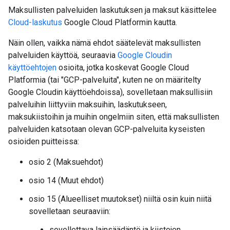
Maksullisten palveluiden laskutuksen ja maksut käsittelee
Cloud-laskutus
Google Cloud Platformin kautta.
Näin ollen, vaikka nämä ehdot säätelevät maksullisten
palveluiden käyttöä, seuraavia
Google Cloudin
käyttöehtojen
osioita, jotka koskevat Google Cloud
Platformia (tai "GCP-palveluita", kuten ne on määritelty
Google Cloudin käyttöehdoissa), sovelletaan maksullisiin
palveluihin liittyviin maksuihin, laskutukseen,
maksukiistoihin ja muihin ongelmiin siten, että maksullisten
palveluiden katsotaan olevan GCP-palveluita kyseisten
osioiden puitteissa:
osio 2 (Maksuehdot)
osio 14 (Muut ehdot)
osio 15 (Alueelliset muutokset) niiltä osin kuin niitä
sovelletaan seuraaviin:
sovellettava lainsäädäntö ja kiistojen