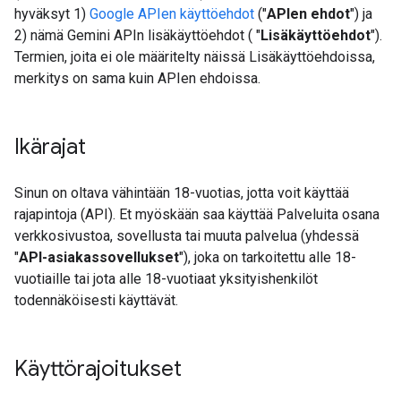
hyväksyt 1)
Google APIen käyttöehdot
("
APIen ehdot
") ja
2) nämä Gemini APIn lisäkäyttöehdot ( "
Lisäkäyttöehdot
").
Termien, joita ei ole määritelty näissä Lisäkäyttöehdoissa,
merkitys on sama kuin APIen ehdoissa.
Ikärajat
Sinun on oltava vähintään 18-vuotias, jotta voit käyttää
rajapintoja (API). Et myöskään saa käyttää Palveluita osana
verkkosivustoa, sovellusta tai muuta palvelua (yhdessä
"
API-asiakassovellukset
"), joka on tarkoitettu alle 18-
vuotiaille tai jota alle 18-vuotiaat yksityishenkilöt
todennäköisesti käyttävät.
Käyttörajoitukset