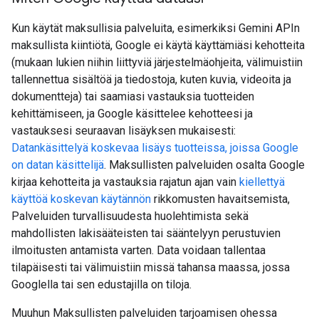
Kun käytät maksullisia palveluita, esimerkiksi Gemini APIn
maksullista kiintiötä, Google ei käytä käyttämiäsi kehotteita
(mukaan lukien niihin liittyviä järjestelmäohjeita, välimuistiin
tallennettua sisältöä ja tiedostoja, kuten kuvia, videoita ja
dokumentteja) tai saamiasi vastauksia tuotteiden
kehittämiseen, ja Google käsittelee kehotteesi ja
vastauksesi seuraavan lisäyksen mukaisesti:
Datankäsittelyä koskevaa lisäys tuotteissa, joissa Google
on datan käsittelijä
. Maksullisten palveluiden osalta Google
kirjaa kehotteita ja vastauksia rajatun ajan vain
kiellettyä
käyttöä koskevan käytännön
rikkomusten havaitsemista,
Palveluiden turvallisuudesta huolehtimista sekä
mahdollisten lakisääteisten tai sääntelyyn perustuvien
ilmoitusten antamista varten. Data voidaan tallentaa
tilapäisesti tai välimuistiin missä tahansa maassa, jossa
Googlella tai sen edustajilla on tiloja.
Muuhun Maksullisten palveluiden tarjoamisen ohessa