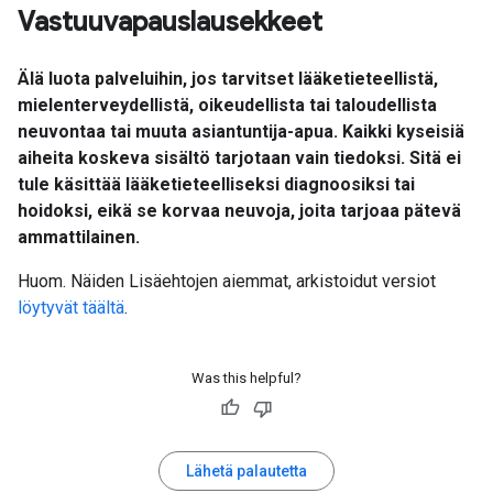
Vastuuvapauslausekkeet
Älä luota palveluihin, jos tarvitset lääketieteellistä,
mielenterveydellistä, oikeudellista tai taloudellista
neuvontaa tai muuta asiantuntija-apua. Kaikki kyseisiä
aiheita koskeva sisältö tarjotaan vain tiedoksi. Sitä ei
tule käsittää lääketieteelliseksi diagnoosiksi tai
hoidoksi, eikä se korvaa neuvoja, joita tarjoaa pätevä
ammattilainen.
Huom. Näiden Lisäehtojen aiemmat, arkistoidut versiot
löytyvät täältä
.
Was this helpful?
Lähetä palautetta