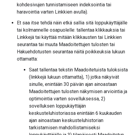
kohdesivujen tunnistamiseen indeksointia tai
haravointia varten Linkkien avulla).
Et saa itse tehdä näin etkä sallia sitä loppukäyttäjälle
tai kolmannelle osapuolelle: tallentaa klikkauksia tai
Linkkejä tai käyttää mitään klikkausten tai Linkkien
seurantaa tai muuta Maadoitettujen tulosten tai
Hakuehdotusten seurantaa näitä poikkeuksia lukuun
ottamatta:
Saat tallentaa tekstin Maadoitetuista tuloksista
(linkkejä lukuun ottamatta), 1) jotka näkyivät
sinulle, enintään 30 päivän ajan ainoastaan
Maadoitettujen tulosten näkymisen arviointia ja
optimointia varten sovelluksessa, 2)
sovelluksen loppukäyttäjän
keskusteluhistoriassa enintään 6 kuukauden
ajan ainoastaan keskusteluhistorian
tarkistamisen mahdollistamiseksi
loppukäyttäjälle ja 3) tilapäisesti Maadoitetun