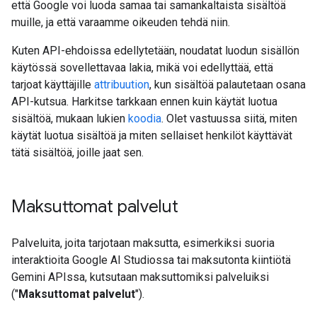
että Google voi luoda samaa tai samankaltaista sisältöä
muille, ja että varaamme oikeuden tehdä niin.
Kuten API-ehdoissa edellytetään, noudatat luodun sisällön
käytössä sovellettavaa lakia, mikä voi edellyttää, että
tarjoat käyttäjille
attribuution
, kun sisältöä palautetaan osana
API-kutsua. Harkitse tarkkaan ennen kuin käytät luotua
sisältöä, mukaan lukien
koodia
. Olet vastuussa siitä, miten
käytät luotua sisältöä ja miten sellaiset henkilöt käyttävät
tätä sisältöä, joille jaat sen.
Maksuttomat palvelut
Palveluita, joita tarjotaan maksutta, esimerkiksi suoria
interaktioita Google AI Studiossa tai maksutonta kiintiötä
Gemini APIssa, kutsutaan maksuttomiksi palveluiksi
("
Maksuttomat palvelut
").