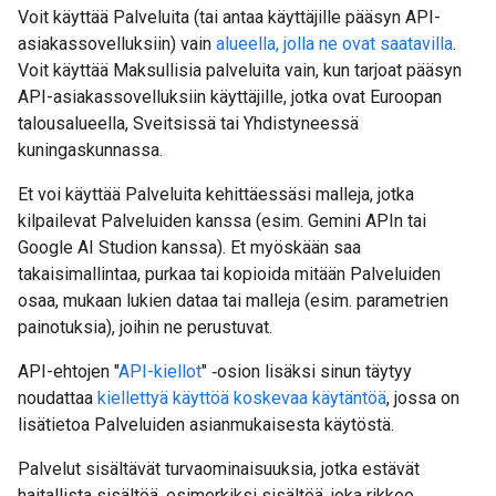
Voit käyttää Palveluita (tai antaa käyttäjille pääsyn API-
asiakassovelluksiin) vain
alueella, jolla ne ovat saatavilla
.
Voit käyttää Maksullisia palveluita vain, kun tarjoat pääsyn
API-asiakassovelluksiin käyttäjille, jotka ovat Euroopan
talousalueella, Sveitsissä tai Yhdistyneessä
kuningaskunnassa.
Et voi käyttää Palveluita kehittäessäsi malleja, jotka
kilpailevat Palveluiden kanssa (esim. Gemini APIn tai
Google AI Studion kanssa). Et myöskään saa
takaisimallintaa, purkaa tai kopioida mitään Palveluiden
osaa, mukaan lukien dataa tai malleja (esim. parametrien
painotuksia), joihin ne perustuvat.
API-ehtojen "
API-kiellot
" ‑osion lisäksi sinun täytyy
noudattaa
kiellettyä käyttöä koskevaa käytäntöä
, jossa on
lisätietoa Palveluiden asianmukaisesta käytöstä.
Palvelut sisältävät turvaominaisuuksia, jotka estävät
haitallista sisältöä, esimerkiksi sisältöä, joka rikkoo