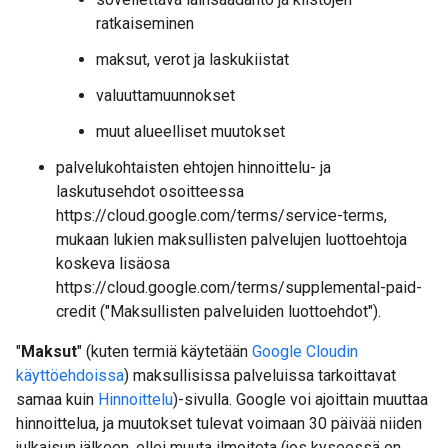
ratkaiseminen
maksut, verot ja laskukiistat
valuuttamuunnokset
muut alueelliset muutokset
palvelukohtaisten ehtojen hinnoittelu- ja
laskutusehdot osoitteessa
https://cloud.google.com/terms/service-terms,
mukaan lukien maksullisten palvelujen luottoehtoja
koskeva lisäosa
https://cloud.google.com/terms/supplemental-paid-
credit ("Maksullisten palveluiden luottoehdot").
"
Maksut
" (kuten termiä käytetään
Google Cloudin
käyttöehdoissa
) maksullisissa palveluissa tarkoittavat
samaa kuin
Hinnoittelu
)-sivulla. Google voi ajoittain muuttaa
hinnoittelua, ja muutokset tulevat voimaan 30 päivää niiden
julkaisun jälkeen, ellei muuta ilmoiteta (jos kyseessä on