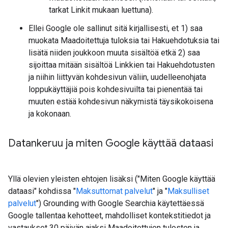
tarkat Linkit mukaan luettuna).
Ellei Google ole sallinut sitä kirjallisesti, et 1) saa
muokata Maadoitettuja tuloksia tai Hakuehdotuksia tai
lisätä niiden joukkoon muuta sisältöä etkä 2) saa
sijoittaa mitään sisältöä Linkkien tai Hakuehdotusten
ja niihin liittyvän kohdesivun väliin, uudelleenohjata
loppukäyttäjiä pois kohdesivuilta tai pienentää tai
muuten estää kohdesivun näkymistä täysikokoisena
ja kokonaan.
Datankeruu ja miten Google käyttää dataasi
Yllä olevien yleisten ehtojen lisäksi ("Miten Google käyttää
dataasi" kohdissa "
Maksuttomat palvelut
" ja "
Maksulliset
palvelut
") Grounding with Google Searchia käytettäessä
Google tallentaa kehotteet, mahdolliset kontekstitiedot ja
vastaukset 30 päivän ajaksi Maadoitettujen tulosten ja