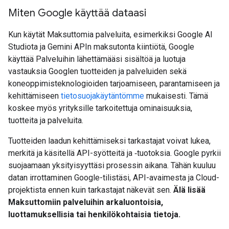
Miten Google käyttää dataasi
Kun käytät Maksuttomia palveluita, esimerkiksi Google AI
Studiota ja Gemini APIn maksutonta kiintiötä, Google
käyttää Palveluihin lähettämääsi sisältöä ja luotuja
vastauksia Googlen tuotteiden ja palveluiden sekä
koneoppimisteknologioiden tarjoamiseen, parantamiseen ja
kehittämiseen
tietosuojakäytäntömme
mukaisesti. Tämä
koskee myös yrityksille tarkoitettuja ominaisuuksia,
tuotteita ja palveluita.
Tuotteiden laadun kehittämiseksi tarkastajat voivat lukea,
merkitä ja käsitellä API-syötteitä ja ‑tuotoksia. Google pyrkii
suojaamaan yksityisyyttäsi prosessin aikana. Tähän kuuluu
datan irrottaminen Google-tilistäsi, API-avaimesta ja Cloud-
projektista ennen kuin tarkastajat näkevät sen.
Älä lisää
Maksuttomiin palveluihin arkaluontoisia,
luottamuksellisia tai henkilökohtaisia tietoja.