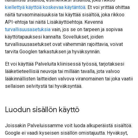
kiellettyä käyttöä koskevaa käytäntöä
. Et voi yrittää ohittaa
näitä turvaominaisuuksia tai käyttää sisältöä, joka rikkoo
API-ehtoja tai näitä Lisäkäyttöehtoja. Kevennä
turvallisuusasetuksia
vain, jos se on tarpeen ja sopivaa
käyttötapauksesi kannalta. Sovellukset, joiden
turvallisuusasetukset ovat vähemmän rajoittavia, voivat
tarvita Googlen tarkastuksen ja hyväksynnän.
Et voi käyttää Palveluita kliinisessä työssä, tarjotaksesi
lääketieteellisiä neuvoja tai millään tavalla, jota valvoo
lääkinnällisten laitteiden valvova viranomainen tai joka vaatii
sellaisen selvitystä tai hyväksyntää.
Luodun sisällön käyttö
Joissakin Palveluissamme voit luoda alkuperäistä sisältöä.
Google ei vaadi kyseisen sisällön omistajuutta. Hyväksyt,