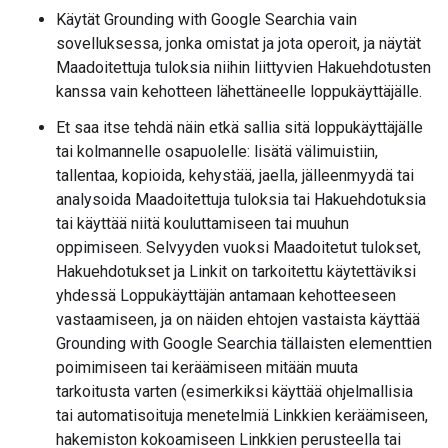
Käytät Grounding with Google Searchia vain
sovelluksessa, jonka omistat ja jota operoit, ja näytät
Maadoitettuja tuloksia niihin liittyvien Hakuehdotusten
kanssa vain kehotteen lähettäneelle loppukäyttäjälle.
Et saa itse tehdä näin etkä sallia sitä loppukäyttäjälle
tai kolmannelle osapuolelle: lisätä välimuistiin,
tallentaa, kopioida, kehystää, jaella, jälleenmyydä tai
analysoida Maadoitettuja tuloksia tai Hakuehdotuksia
tai käyttää niitä kouluttamiseen tai muuhun
oppimiseen. Selvyyden vuoksi Maadoitetut tulokset,
Hakuehdotukset ja Linkit on tarkoitettu käytettäviksi
yhdessä Loppukäyttäjän antamaan kehotteeseen
vastaamiseen, ja on näiden ehtojen vastaista käyttää
Grounding with Google Searchia tällaisten elementtien
poimimiseen tai keräämiseen mitään muuta
tarkoitusta varten (esimerkiksi käyttää ohjelmallisia
tai automatisoituja menetelmiä Linkkien keräämiseen,
hakemiston kokoamiseen Linkkien perusteella tai