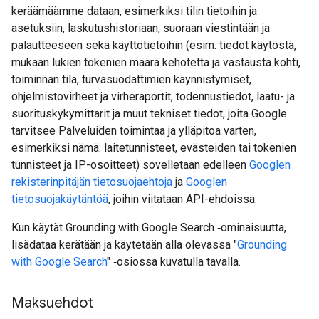
keräämäämme dataan, esimerkiksi tilin tietoihin ja
asetuksiin, laskutushistoriaan, suoraan viestintään ja
palautteeseen sekä käyttötietoihin (esim. tiedot käytöstä,
mukaan lukien tokenien määrä kehotetta ja vastausta kohti,
toiminnan tila, turvasuodattimien käynnistymiset,
ohjelmistovirheet ja virheraportit, todennustiedot, laatu- ja
suorituskykymittarit ja muut tekniset tiedot, joita Google
tarvitsee Palveluiden toimintaa ja ylläpitoa varten,
esimerkiksi nämä: laitetunnisteet, evästeiden tai tokenien
tunnisteet ja IP-osoitteet) sovelletaan edelleen
Googlen
rekisterinpitäjän tietosuojaehtoja
ja
Googlen
tietosuojakäytäntöä
, joihin viitataan API-ehdoissa.
Kun käytät Grounding with Google Search ‑ominaisuutta,
lisädataa kerätään ja käytetään alla olevassa "
Grounding
with Google Search
" ‑osiossa kuvatulla tavalla.
Maksuehdot