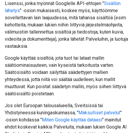
Lisenssi, jonka myönnät Googlelle API-ehtojen "
Sisällön
lähetys
" ‑osion mukaisesti, koskee myös, käyttöömme
sovellettavan lain laajuudessa, mitä tahansa sisältöä (esim.
kehotteita, mukaan lukien niihin liittyviä järjestelmäohjeita,
välimuistiin tallennettua sisältöä ja tiedostoja, kuten kuvia,
videoita ja dokumentteja), jonka lähetät Palveluihin, ja luotuja
vastauksia.
Google käyttää sisältöä, jota tuot tai lataat mallin
säätöominaisuuteen, vain kyseistä tarkoitusta varten.
Säätösisältö voidaan säilyttää säädettyjen mallien
yhteydessä, jotta niitä voi säätää uudelleen, kun mallit
muuttuvat. Kun poistat säädetyn mallin, myös siihen liittyvä
säätösisältö poistetaan.
Jos olet Euroopan talousalueella, Sveitsissä tai
Yhdistyneessä kuningaskunnassa, "
Maksulliset palvelut
"
‑osion kohdassa "
Miten Google käyttää dataasi
" mainitut
ehdot koskevat kaikkia Palveluita, mukaan lukien Google AI