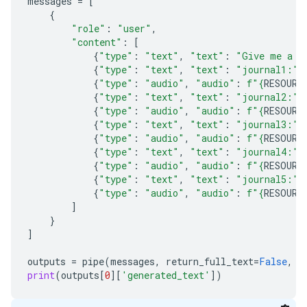
messages
=
[
{
"role"
:
"user"
,
"content"
:
[
{
"type"
:
"text"
,
"text"
:
"Give me a c
{
"type"
:
"text"
,
"text"
:
"journal1:"
}
{
"type"
:
"audio"
,
"audio"
:
f
"
{
RESOURC
{
"type"
:
"text"
,
"text"
:
"journal2:"
}
{
"type"
:
"audio"
,
"audio"
:
f
"
{
RESOURC
{
"type"
:
"text"
,
"text"
:
"journal3:"
}
{
"type"
:
"audio"
,
"audio"
:
f
"
{
RESOURC
{
"type"
:
"text"
,
"text"
:
"journal4:"
}
{
"type"
:
"audio"
,
"audio"
:
f
"
{
RESOURC
{
"type"
:
"text"
,
"text"
:
"journal5:"
}
{
"type"
:
"audio"
,
"audio"
:
f
"
{
RESOURC
]
}
]
outputs
=
pipe
(
messages
,
return_full_text
=
False
,
g
print
(
outputs
[
0
][
'generated_text'
])