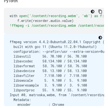
PyTorch.
with
open('/content/recording.webm',
'wb')
as
f:
f
.
write
(
recorder
.
audio
.
value
)
!ffmpeg -i /content/recording.webm /content/record
ffmpeg version 4.4.2-0ubuntu0.22.04.1 Copyright (c)
  built with gcc 11 (Ubuntu 11.2.0-19ubuntu1)

  configuration: --prefix=/usr --extra-version=0ub
  libavutil      56. 70.100 / 56. 70.100

  libavcodec     58.134.100 / 58.134.100

  libavformat    58. 76.100 / 58. 76.100

  libavdevice    58. 13.100 / 58. 13.100

  libavfilter     7.110.100 /  7.110.100

  libswscale      5.  9.100 /  5.  9.100

  libswresample   3.  9.100 /  3.  9.100

  libpostproc    55.  9.100 / 55.  9.100

Input #0, matroska,webm, from '/content/recording.w
  Metadata:

    encoder         : Chrome
