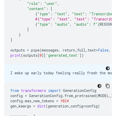
"role"
:
"user"
,
"content"
:
[
{
"type"
:
"text"
,
"text"
:
"Transcribe 
#{"type": "text", "text": "Transcribe 
{
"type"
:
"audio"
,
"audio"
:
f
"
{
RESOURC
]
}
]
outputs
=
pipe
(
messages
,
return_full_text
=
False
,
g
print
(
outputs
[
0
][
'generated_text'
])
from
transformers
import
GenerationConfig
config
=
GenerationConfig
.
from_pretrained
(
MODEL_ID
config
.
max_new_tokens
=
1024
gen_kwargs
=
dict
(
generation_config
=
config
)