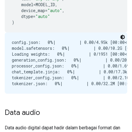
model
=
MODEL_ID
,
device_map
=
"auto"
,
dtype
=
"auto"
)
config.json:   0%|          | 0.00/4.95k [00:00<?,
model.safetensors:   0%|          | 0.00/10.2G [00
Loading weights:   0%|          | 0/1951 [00:00<?,
generation_config.json:   0%|          | 0.00/208 
processor_config.json:   0%|          | 0.00/1.69k
chat_template.jinja:   0%|          | 0.00/17.3k [
tokenizer_config.json:   0%|          | 0.00/2.10k
Data audio
Data audio digital dapat hadir dalam berbagai format dan