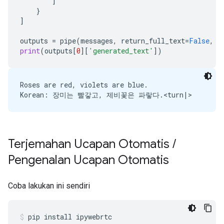
]
}
]
outputs
=
pipe
(
messages
,
return_full_text
=
False
,
g
print
(
outputs
[
0
][
'generated_text'
])
Roses are red, violets are blue.

Terjemahan Ucapan Otomatis
/
Pengenalan Ucapan Otomatis
Coba lakukan ini sendiri
pip
install
ipywebrtc