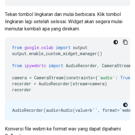
Tekan tombol lingkaran dan mulai berbicara. Klik tombol
lingkaran lagi setelah selesai. Widget akan segera mulai
memutar kembali apa yang direkam.
from
google.colab
import
output
output
.
enable_custom_widget_manager
()
from
ipywebrtc
import
AudioRecorder
,
CameraStream
camera
=
CameraStream
(
constraints
=
{
'audio'
:
True
,
recorder
=
AudioRecorder
(
stream
=
camera
)
recorder
Konversi file webm ke format wav yang dapat dipahami