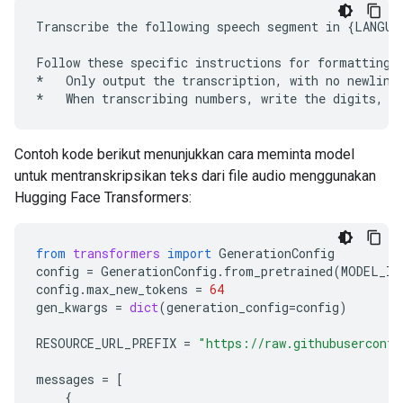
Transcribe the following speech segment in {LANGUAG
Follow these specific instructions for formatting t
*   Only output the transcription, with no newlines
Contoh kode berikut menunjukkan cara meminta model
untuk mentranskripsikan teks dari file audio menggunakan
Hugging Face Transformers:
from
transformers
import
GenerationConfig
config
=
GenerationConfig
.
from_pretrained
(
MODEL_ID
config
.
max_new_tokens
=
64
gen_kwargs
=
dict
(
generation_config
=
config
)
RESOURCE_URL_PREFIX
=
"https://raw.githubuserconte
messages
=
[
{