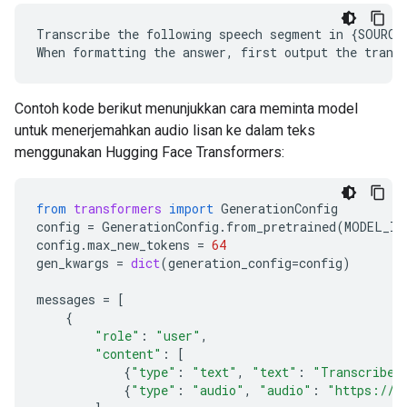
Transcribe the following speech segment in {SOURCE
Contoh kode berikut menunjukkan cara meminta model
untuk menerjemahkan audio lisan ke dalam teks
menggunakan Hugging Face Transformers:
from
transformers
import
GenerationConfig
config
=
GenerationConfig
.
from_pretrained
(
MODEL_ID
config
.
max_new_tokens
=
64
gen_kwargs
=
dict
(
generation_config
=
config
)
messages
=
[
{
"role"
:
"user"
,
"content"
:
[
{
"type"
:
"text"
,
"text"
:
"Transcribe 
{
"type"
:
"audio"
,
"audio"
:
"https://a