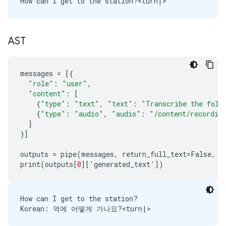
AST
messages
=
[{
"role"
:
"user"
,
"content"
:
[
{
"type"
:
"text"
,
"text"
:
"Transcribe the foll
{
"type"
:
"audio"
,
"audio"
:
"/content/recordin
]
}]
outputs
=
pipe
(
messages
,
return_full_text
=
False
,
g
print
(
outputs
[
0
][
'
generated_text
'
])
How can I get to the station?
