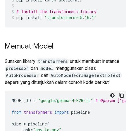
# Install the transformers library
pip
install
"transformers>=5.10.1"
Memuat Model
Gunakan library
transformers
untuk membuat instance
processor
dan
model
menggunakan class
AutoProcessor
dan
AutoModelForImageTextToText
seperti yang ditunjukkan dalam contoh kode berikut:
MODEL_ID
=
"google/gemma-4-E2B-it"
# @param ["goo
from
transformers
import
pipeline
pipe
=
pipeline
(
task
=
"any-to-any"
,