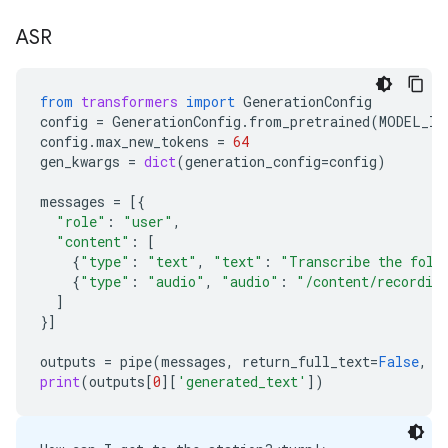
  Duration: 00:00:03.00, start: 0.000000, bitrate: 
  Stream #0:0(eng): Audio: opus, 48000 Hz, mono, f
ASR
Stream mapping:

  Stream #0:0 -> #0:0 (opus (native) -> pcm_s16le 
Press [q] to stop, [?] for help

from
transformers
import
GenerationConfig
Output #0, wav, to '/content/recording.wav':

config
=
GenerationConfig
.
from_pretrained
(
MODEL_ID
  Metadata:

config
.
max_new_tokens
=
64
    ISFT            : Lavf58.76.100

gen_kwargs
=
dict
(
generation_config
=
config
)
  Stream #0:0(eng): Audio: pcm_s16le ([1][0][0][0]
    Metadata:

messages
=
[{
      encoder         : Lavc58.134.100 pcm_s16le

"role"
:
"user"
,
size=     287kB time=00:00:02.99 bitrate= 783.7kbit
"content"
:
[
{
"type"
:
"text"
,
"text"
:
"Transcribe the foll
{
"type"
:
"audio"
,
"audio"
:
"/content/recordin
]
}]
outputs
=
pipe
(
messages
,
return_full_text
=
False
,
g
print
(
outputs
[
0
][
'generated_text'
])