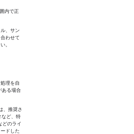
の範囲内で正
ネル、サン
に合わせて
さい。
前処理を自
がある場合
は、推奨さ
タなど、特
などのライ
コードした