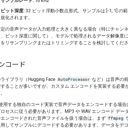
サンプルレート:
16 kHz
ビット深度:
32 ビット浮動小数点形式。サンプルは [-1, 1] 
規化されます。
予定の音声データが入力処理と大きく異なる場合（特にチャン
ト、ビット深度に関して）、モデルで処理されるデータ解像度
タをリサンプリングまたはトリミングすることを検討してくだ
ンコード
イブラリ（Hugging Face
AutoProcessor
など）は音声の
理することが多いですが、カスタム エンコードを実装する必要
す。
 で使用する独自のコード実装で音声データをエンコードする場合
ロセスに従う必要があります。MP3 や WAV エンコード デー
でエンコードされた音声ファイルを扱う場合は、まず
ffmpeg
使用してサンプルにデコードする必要があります。データをデ