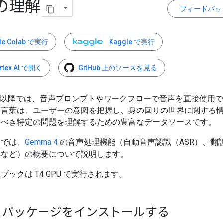
の理解
フィードバッ
le Colab で実行
Kaggle で実行
rtex AI で開く
GitHub 上のソースを見る
以降では、音声プロンプトやワークフローで音声を直接使用で
し言葉は、ユーザーの意図を把握し、身の回りの世界に関する
すべき特定の問題を理解するための豊富なデータソースです。
ドでは、
Gemma 4
の音声処理機能（自動音声認識（ASR）、翻
解など）の概要について説明します。
ブックは T4 GPU で実行されます。
hon パッケージをインストールする