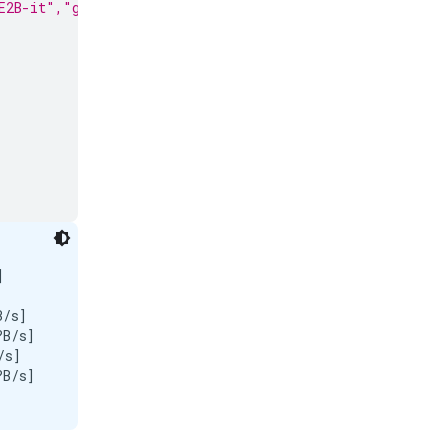
E2B-it","google/gemma-4-E4B-it", "google/gemma-4-12B-it


/s]

B/s]

s]

B/s]
