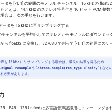
タを [-1, 1] の範囲のモノラル チャンネル、16 kHz の float
とえば、44.1 kHz のステレオ符号付き 16 ビット PCM 整数 
う場合は、次の手順を行います。
データを 16 kHz に再サンプリングする
つのチャンネルを平均化してステレオからモノラルにダウンミッ
16 から float32 に変換し、32768.0 で割って [-1, 1] の範囲に
。
声を 16 kHz にリサンプリングする場合は、最良の結果を得るため
.signal.resample
や
librosa.sample(res_type ='scipy')
など
る必要があります。
力
4 E2B、E4B、12B Unified は多言語音声認識用にトレーニング