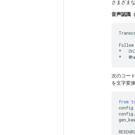
さまざま
音声認識（
Transc
Follow
*   On
次のコード例
を文字変
from
t
config
config
gen_kw
RESOUR