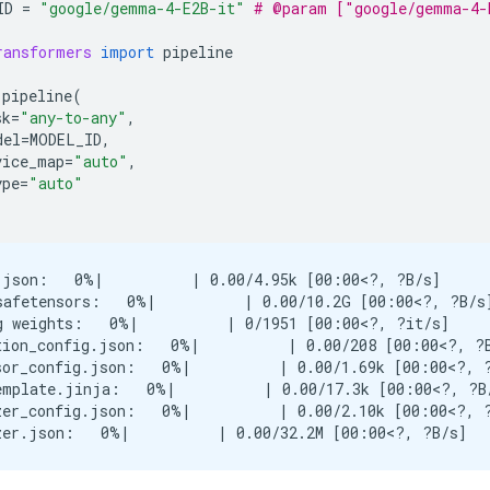
ID
=
"google/gemma-4-E2B-it"
# @param ["google/gemma-4-
ransformers
import
pipeline
pipeline
(
sk
=
"any-to-any"
,
del
=
MODEL_ID
,
vice_map
=
"auto"
,
ype
=
"auto"
.json:   0%|          | 0.00/4.95k [00:00<?, ?B/s]

safetensors:   0%|          | 0.00/10.2G [00:00<?, ?B/s]
g weights:   0%|          | 0/1951 [00:00<?, ?it/s]

tion_config.json:   0%|          | 0.00/208 [00:00<?, ?B
sor_config.json:   0%|          | 0.00/1.69k [00:00<?, ?
emplate.jinja:   0%|          | 0.00/17.3k [00:00<?, ?B/
zer_config.json:   0%|          | 0.00/2.10k [00:00<?, ?