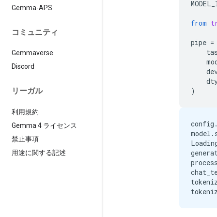
MODEL_
Gemma-APS
from
t
コミュニティ
pipe
=
ta
Gemmaverse
mo
Discord
de
dt
)
リーガル
利用規約
config
Gemma 4 ライセンス
model.
禁止事項
Loadin
genera
用途に関する記述
proces
chat_t
tokeni