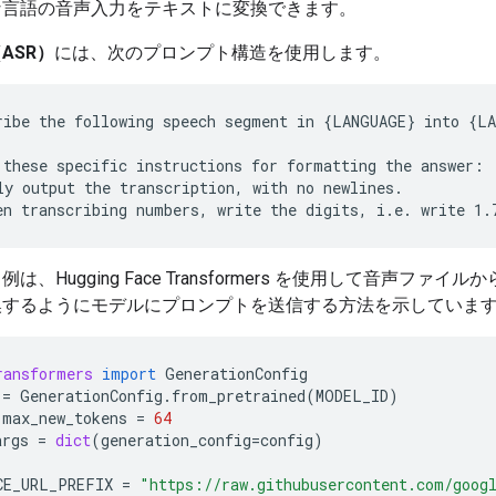
な言語の音声入力をテキストに変換できます。
ASR）
には、次のプロンプト構造を使用します。
ribe the following speech segment in {LANGUAGE} into {LA
 these specific instructions for formatting the answer:

ly output the transcription, with no newlines.

は、Hugging Face Transformers を使用して音声ファイ
換するようにモデルにプロンプトを送信する方法を示していま
ransformers
import
GenerationConfig
=
GenerationConfig
.
from_pretrained
(
MODEL_ID
)
.
max_new_tokens
=
64
args
=
dict
(
generation_config
=
config
)
CE_URL_PREFIX
=
"https://raw.githubusercontent.com/goog