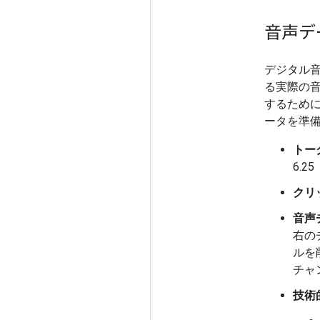
音声デ
デジタル音
る実際の音
するために
ータを準
トー
6.2
クリ
音声
右の
ルを
チャ
技術