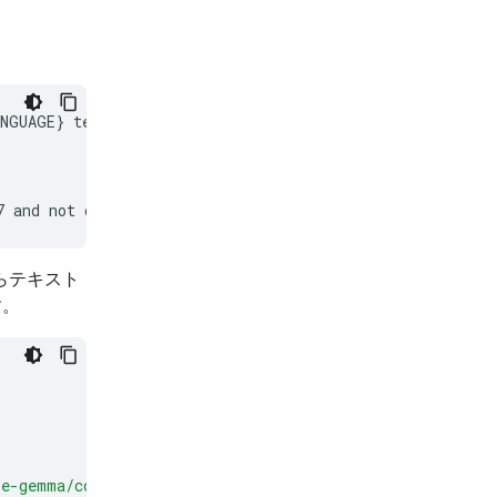
NGUAGE} text.

ルからテキスト
す。
le-gemma/cookbook/refs/heads/main/apps/sample-data/"