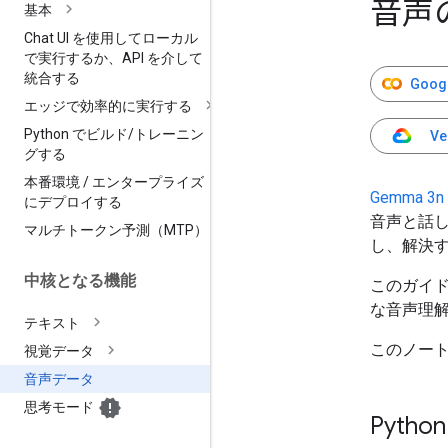
音声
基本
Chat UI を使用してローカル
で実行するか、API を介して
統合する
Goog
エッジで効率的に実行する
Python でビルド
/
トレーニン
Ve
グする
本番環境
/
エンタープライズ
Gemma 3n
にデプロイする
音声と話
マルチトークン予測（MTP）
し、解決
中核となる機能
このガイ
な音声理
テキスト
このノート
視覚データ
音声データ
思考モード
Pyt