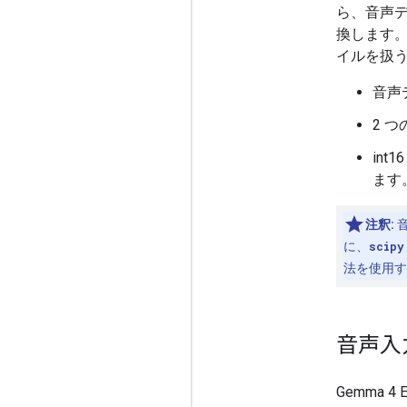
ら、音声デー
換します。た
イルを扱
音声
2 
int
ます
注釈:
音
に、
scipy
法を使用す
音声入
Gemma 