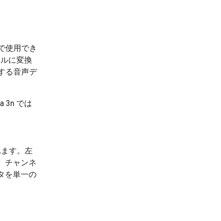
で使用でき
ソルに変換
する音声デ
 3n では
れます。左
、チャンネ
タを単一の