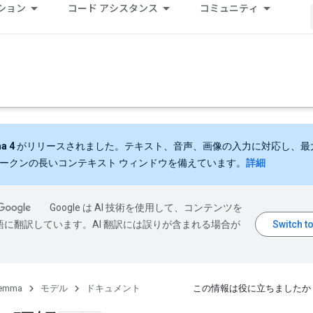
ション
コード アシスタンス
コミュニティ
a 4
がリリースされました。テキスト、音声、画像の入力に対応し、最大 
 トークンの長いコンテキスト ウィンドウを備えています。
詳細
Google は AI 技術を使用して、コンテンツを
語に翻訳しています。AI 翻訳には誤りが含まれる場合が
emma
モデル
ドキュメント
この情報は役に立ちましたか