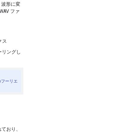
32 波形に変
WAV ファ
クス
スケーリングし
のフーリエ
されており、