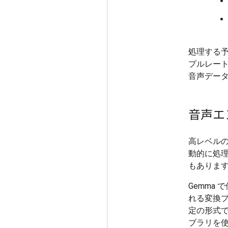
処理する
プルレー
音声デー
音声エ
高レベルのラ
動的に処
もありま
Gemma
れる変換プ
定の形式
ブラリを