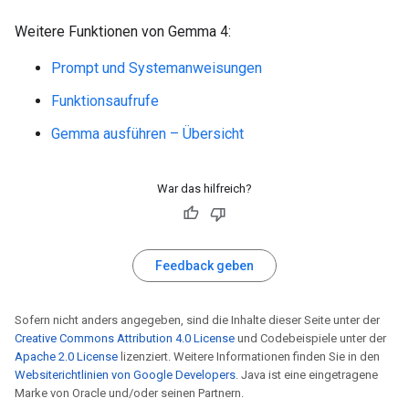
* **Background:** Hazy hills or landmasses are visi
Weitere Funktionen von Gemma 4:
* **Atmosphere:** The scene is brightly lit under a
Prompt und Systemanweisungen
Funktionsaufrufe
Gemma ausführen – Übersicht
War das hilfreich?
Feedback geben
Sofern nicht anders angegeben, sind die Inhalte dieser Seite unter der
Creative Commons Attribution 4.0 License
und Codebeispiele unter der
Apache 2.0 License
lizenziert. Weitere Informationen finden Sie in den
Websiterichtlinien von Google Developers
. Java ist eine eingetragene
Marke von Oracle und/oder seinen Partnern.