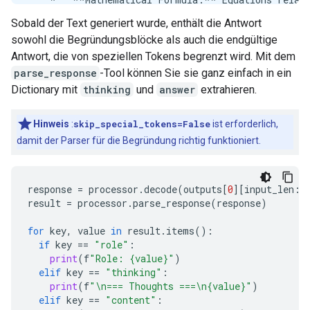
    *   **Culinary/Recipe Formula:** A specific rec
Sobald der Text generiert wurde, enthält die Antwort
    *   **A specific context missing:** Is this re
sowohl die Begründungsblöcke als auch die endgültige
3.  **Determine the Most Likely Interpretation:** 
4.  **Formulate the Primary Answer (Chemical):** S
Antwort, die von speziellen Tokens begrenzt wird. Mit dem
5.  **Address the Ambiguity (Provide Context/Alter
parse_response
-Tool können Sie sie ganz einfach in ein
6.  **Review Constraints (Self-Correction/Identity
Dictionary mit
thinking
und
answer
extrahieren.
7.  **Draft the Response Structure:**

    *   Start with the most direct answer (Chemical
Hinweis
:
skip_special_tokens=False
ist erforderlich,
    *   Explain the components and bonding.

damit der Parser für die Begründung richtig funktioniert.
    *   Offer context for other possible meanings.
Here are the most common interpretations:

response
=
processor
.
decode
(
outputs
[
0
][
input_len
:]
result
=
processor
.
parse_response
(
response
)
### 1. Chemical Formula (The Most Common Answer)

for
key
,
value
in
result
.
items
():
The fundamental chemical formula for water is:

if
key
==
"role"
:
print
(
f
"Role: {value}"
)
elif
key
==
"thinking"
:
$$\text{H}_2\text{O}$$

print
(
f
"
\n
=== Thoughts ===
\n
{value}"
)
elif
key
==
"content"
: