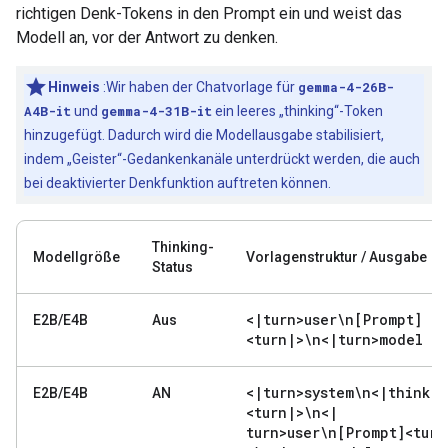
richtigen Denk-Tokens in den Prompt ein und weist das
Modell an, vor der Antwort zu denken.
Hinweis
:Wir haben der Chatvorlage für
gemma-4-26B-
A4B-it
und
gemma-4-31B-it
ein leeres „thinking“-Token
hinzugefügt. Dadurch wird die Modellausgabe stabilisiert,
indem „Geister“-Gedankenkanäle unterdrückt werden, die auch
bei deaktivierter Denkfunktion auftreten können.
Thinking-
Modellgröße
Vorlagenstruktur / Ausgabe
Status
<
|
turn>user\n[Prompt]
E2B/E4B
Aus
<turn
|
>\n<
|
turn>model
<
|
turn>system\n<
|
think
|
>
E2B/E4B
AN
<turn
|
>\n<
|
turn>user\n[Prompt]<turn