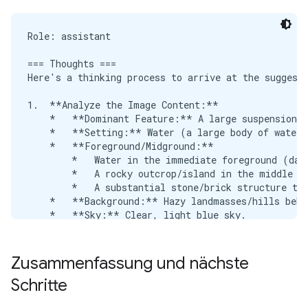
Role: assistant

=== Thoughts ===

Here's a thinking process to arrive at the suggeste
1.  **Analyze the Image Content:**

    *   **Dominant Feature:** A large suspension b
    *   **Setting:** Water (a large body of water, 
    *   **Foreground/Midground:**

        *   Water in the immediate foreground (dark
        *   A rocky outcrop/island in the middle fo
        *   A substantial stone/brick structure to 
    *   **Background:** Hazy landmasses/hills behin
    *   **Sky:** Clear, light blue sky.

    *   **Atmosphere/Lighting:** Bright daylight, c
2.  **Identify Key Elements for Description:**

Zusammenfassung und nächste
    *   The Bridge (Golden Gate Bridge).

Schritte
    *   The Water/Bay.

    *   The Coastal/Land features.
