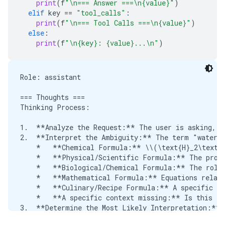
print
(
f
"
\n
=== Answer ===
\n
{value}"
)
*   **H** represents the element **Hydrogen**.

elif
key
==
"tool_calls"
:
*   **O** represents the element **Oxygen**.

print
(
f
"
\n
=== Tool Calls ===
\n
{value}"
)
else
:
This formula indicates that one molecule of water i
print
(
f
"
\n
{key}: {value}...
\n
"
)
### 2. Molecular Structure and Bonding

Beyond the formula, the "formula" also describes ho
Role: assistant

*   **Polarity:** Water is a highly **polar** mole
=== Thoughts ===

*   **Hydrogen Bonding:** The polarity allows wate
Thinking Process:

### 3. Formula in Physics/Thermodynamics

1.  **Analyze the Request:** The user is asking, "
2.  **Interpret the Ambiguity:** The term "water f
If you are referring to a physical formula, it migh
    *   **Chemical Formula:** \\(\text{H}_2\text{O
    *   **Physical/Scientific Formula:** The prope
*   **Specific Heat Capacity:** The amount of ener
    *   **Biological/Chemical Formula:** The role 
*   **Density and Volume:** Equations relating the
    *   **Mathematical Formula:** Equations relati
    *   **Culinary/Recipe Formula:** A specific rec
***

    *   **A specific context missing:** Is this re
3.  **Determine the Most Likely Interpretation:** 
**In summary, if you are asking for the basic chem
4.  **Formulate the Primary Answer (Chemical):** S