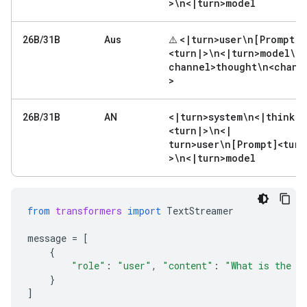
>\n<
|
turn>model
<
|
turn>user\n[Prompt]
26B/31B
Aus
⚠️
<turn
|
>\n<
|
turn>model\n<
channel>thought\n<chann
>
<
|
turn>system\n<
|
think
|
>
26B/31B
AN
<turn
|
>\n<
|
turn>user\n[Prompt]<turn
>\n<
|
turn>model
from
transformers
import
TextStreamer
message
=
[
{
"role"
:
"user"
,
"content"
:
"What is the w
}
]