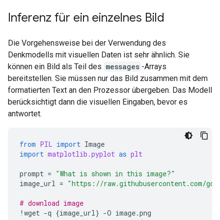
5.  **Address the Ambiguity (Provide Context/Alter
6.  **Review Constraints (Self-Correction/Identity
Inferenz für ein einzelnes Bild
7.  **Draft the Response Structure:**

    *   Start with the most direct answer (Chemical
Die Vorgehensweise bei der Verwendung des
    *   Explain the components and bonding.

Denkmodells mit visuellen Daten ist sehr ähnlich. Sie
    *   Offer context for other possible meanings. 
können ein Bild als Teil des
messages
-Arrays
bereitstellen. Sie müssen nur das Bild zusammen mit dem
=== Answer ===

formatierten Text an den Prozessor übergeben. Das Modell
The term "water formula" can be interpreted in seve
berücksichtigt dann die visuellen Eingaben, bevor es
Here are the most common interpretations:

antwortet.
### 1. Chemical Formula (The Most Common Answer)

from
PIL
import
Image
The fundamental chemical formula for water is:

import
matplotlib.pyplot
as
plt
prompt
=
"What is shown in this image?"
$$\text{H}_2\text{O}$$

image_url
=
"https://raw.githubusercontent.com/goo
# download image
*   **H** represents the element **Hydrogen**.

!
wget
-
q
{
image_url
}
-
O
image
.
png
*   **O** represents the element **Oxygen**.
