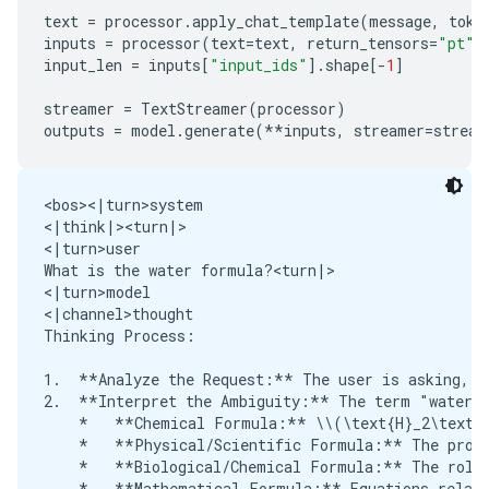
text
=
processor
.
apply_chat_template
(
message
,
toke
inputs
=
processor
(
text
=
text
,
return_tensors
=
"pt"
)
input_len
=
inputs
[
"input_ids"
]
.
shape
[
-
1
]
streamer
=
TextStreamer
(
processor
)
outputs
=
model
.
generate
(
**
inputs
,
streamer
=
stream
<bos><|turn>system

<|think|><turn|>

<|turn>user

What is the water formula?<turn|>

<|turn>model

<|channel>thought

Thinking Process:

1.  **Analyze the Request:** The user is asking, "
2.  **Interpret the Ambiguity:** The term "water f
    *   **Chemical Formula:** \\(\text{H}_2\text{O
    *   **Physical/Scientific Formula:** The prope
    *   **Biological/Chemical Formula:** The role 
    *   **Mathematical Formula:** Equations relati