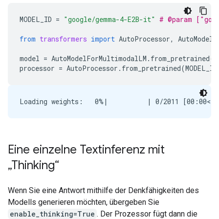
MODEL_ID
=
"google/gemma-4-E2B-it"
# @param ["goo
from
transformers
import
AutoProcessor
,
AutoModelF
model
=
AutoModelForMultimodalLM
.
from_pretrained
(
M
processor
=
AutoProcessor
.
from_pretrained
(
MODEL_ID
Eine einzelne Textinferenz mit
„Thinking“
Wenn Sie eine Antwort mithilfe der Denkfähigkeiten des
Modells generieren möchten, übergeben Sie
enable_thinking=True
. Der Prozessor fügt dann die