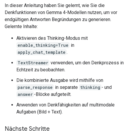
In dieser Anleitung haben Sie gelernt, wie Sie die
3.  **Draft the Description (Focusing on detail and
Denkfunktionen von Gemma 4-Modellen nutzen, um vor
    *   *Initial thought:* It's a picture of the Go
    *   *Refinement (Adding detail):* The image sh
endgültigen Antworten Begründungen zu generieren.
    *   *Enhancement (Adding context and visual app
Gelernte Inhalte:
4.  **Final Polish and Structure (Grouping similar
Aktivieren des Thinking-Modus mit
enable_thinking=True
in
    *   *Identification:* State clearly what the ma
apply_chat_template
.
    *   *Setting:* Describe the environment (water,
    *   *Details:* Mention specific foreground and 
TextStreamer
verwenden, um den Denkprozess in
Echtzeit zu beobachten.
5.  **Review against the original prompt:** (The p
Die kombinierte Ausgabe wird mithilfe von
=== Answer ===

parse_response
in separate
thinking
- und
This image shows the **Golden Gate Bridge** spanni
answer
-Blöcke aufgeteilt.
Here is a breakdown of what is visible:

Anwenden von Denkfähigkeiten auf multimodale
Aufgaben (Bild + Text).
* **The Golden Gate Bridge:** The iconic red/orang
* **Water:** A large expanse of blue-green water fi
* **Foreground Elements:** In the immediate foregr
Nächste Schritte
* **Shoreline/Structures:** To the left, there are 