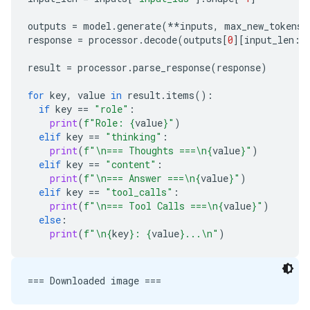
outputs
=
model
.
generate
(
**
inputs
,
max_new_tokens
=
response
=
processor
.
decode
(
outputs
[
0
][
input_len
:]
result
=
processor
.
parse_response
(
response
)
for
key
,
value
in
result
.
items
():
if
key
==
"role"
:
print
(
f
"Role: 
{
value
}
"
)
elif
key
==
"thinking"
:
print
(
f
"
\n
=== Thoughts ===
\n
{
value
}
"
)
elif
key
==
"content"
:
print
(
f
"
\n
=== Answer ===
\n
{
value
}
"
)
elif
key
==
"tool_calls"
:
print
(
f
"
\n
=== Tool Calls ===
\n
{
value
}
"
)
else
:
print
(
f
"
\n
{
key
}
: 
{
value
}
...
\n
"
)