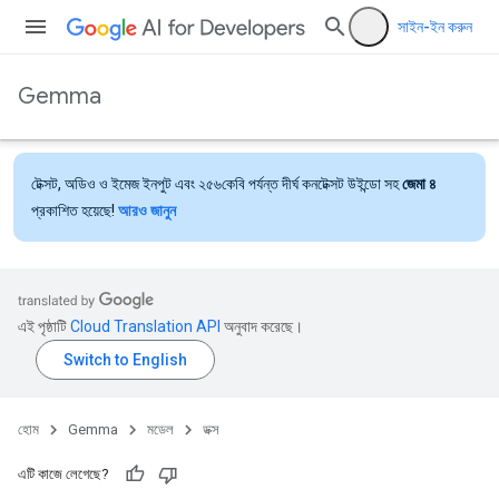
সাইন-ইন করুন
Gemma
টেক্সট, অডিও ও ইমেজ ইনপুট এবং ২৫৬কেবি পর্যন্ত দীর্ঘ কনটেক্সট উইন্ডো সহ
জেমা ৪
প্রকাশিত হয়েছে!
আরও জানুন
এই পৃষ্ঠাটি
Cloud Translation API
অনুবাদ করেছে।
হোম
Gemma
মডেল
ডক্স
এটি কাজে লেগেছে?