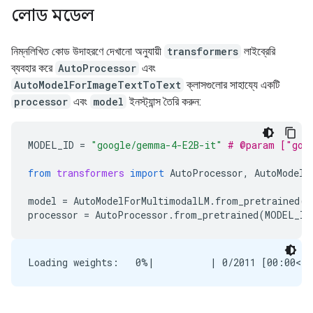
লোড মডেল
নিম্নলিখিত কোড উদাহরণে দেখানো অনুযায়ী
transformers
লাইব্রেরি
ব্যবহার করে
AutoProcessor
এবং
AutoModelForImageTextToText
ক্লাসগুলোর সাহায্যে একটি
processor
এবং
model
ইনস্ট্যান্স তৈরি করুন:
MODEL_ID
=
"google/gemma-4-E2B-it"
# @param ["goo
from
transformers
import
AutoProcessor
,
AutoModelF
model
=
AutoModelForMultimodalLM
.
from_pretrained
(
M
processor
=
AutoProcessor
.
from_pretrained
(
MODEL_ID