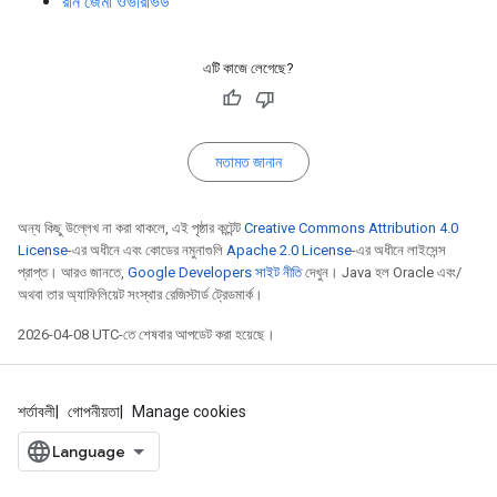
রান জেমা ওভারভিউ
এটি কাজে লেগেছে?
মতামত জানান
অন্য কিছু উল্লেখ না করা থাকলে, এই পৃষ্ঠার কন্টেন্ট
Creative Commons Attribution 4.0
License
-এর অধীনে এবং কোডের নমুনাগুলি
Apache 2.0 License
-এর অধীনে লাইসেন্স
প্রাপ্ত। আরও জানতে,
Google Developers সাইট নীতি
দেখুন। Java হল Oracle এবং/
অথবা তার অ্যাফিলিয়েট সংস্থার রেজিস্টার্ড ট্রেডমার্ক।
2026-04-08 UTC-তে শেষবার আপডেট করা হয়েছে।
শর্তাবলী
গোপনীয়তা
Manage cookies