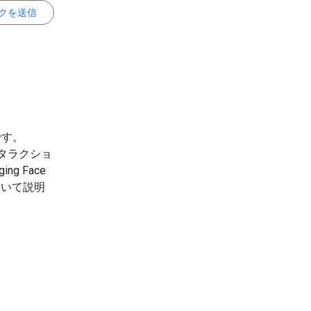
クを送信
です。
タラクショ
 Face
について説明