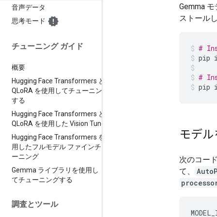
Gemma 
音声データ
ストール
思考モード
チューニング ガイド
# In
pip
概要
# In
Hugging Face Transformers と
pip
QLo
RA を使用してチューニング
する
Hugging Face Transformers と
QLo
RA を使用した Vision Tune
モデル
Hugging Face Transformers を使
用したフルモデル ファインチュ
ーニング
次のコー
Gemma ライブラリを使用し
て、
Auto
てチューニングする
processo
調査とツール
MODEL_