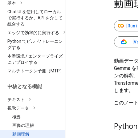
動画
基本
Chat UI を使用してローカル
で実行するか、API を介して
統合する
[Run 
エッジで効率的に実行する
Python でビルド
/
トレーニン
[V
グする
本番環境
/
エンタープライズ
動画デー
にデプロイする
Gemma
マルチトークン予測（MTP）
ンの解釈、
Transf
中核となる機能
します。
テキスト
このノート
視覚データ
概要
Pyt
画像の理解
動画理解