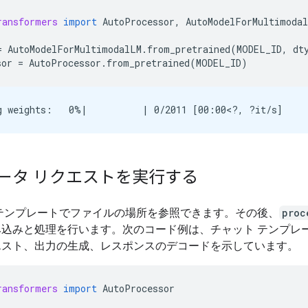
ransformers
import
AutoProcessor
,
AutoModelForMultimoda
=
AutoModelForMultimodalLM
.
from_pretrained
(
MODEL_ID
,
dt
sor
=
AutoProcessor
.
from_pretrained
(
MODEL_ID
)
ータ リクエストを実行する
 テンプレートでファイルの場所を参照できます。その後、
proc
み込みと処理を行います。次のコード例は、チャット テンプレ
エスト、出力の生成、レスポンスのデコードを示しています。
ransformers
import
AutoProcessor