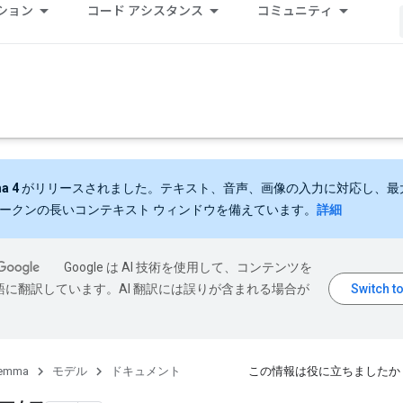
ション
コード アシスタンス
コミュニティ
a 4
がリリースされました。テキスト、音声、画像の入力に対応し、最大 
 トークンの長いコンテキスト ウィンドウを備えています。
詳細
Google は AI 技術を使用して、コンテンツを
語に翻訳しています。AI 翻訳には誤りが含まれる場合が
emma
モデル
ドキュメント
この情報は役に立ちましたか