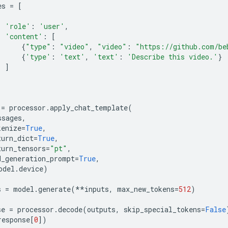
es
=
[
'role'
:
'user'
,
'content'
:
[
{
"type"
:
"video"
,
"video"
:
"https://github.com/be
{
'type'
:
'text'
,
'text'
:
'Describe this video.'
}
]
=
processor
.
apply_chat_template
(
ssages
,
kenize
=
True
,
turn_dict
=
True
,
turn_tensors
=
"pt"
,
d_generation_prompt
=
True
,
odel
.
device
)
s
=
model
.
generate
(
**
inputs
,
max_new_tokens
=
512
)
se
=
processor
.
decode
(
outputs
,
skip_special_tokens
=
False
response
[
0
])