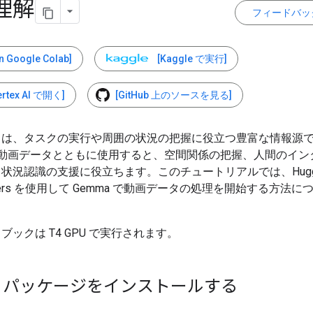
理解
フィードバッ
in Google Colab]
[Kaggle で実行]
ertex AI で開く]
[GitHub 上のソースを見る]
タは、タスクの実行や周囲の状況の把握に役立つ豊富な情報源
 を動画データとともに使用すると、空間関係の把握、人間のイン
状況認識の支援に役立ちます。このチュートリアルでは、Hugging
ormers を使用して Gemma で動画データの処理を開始する方法
ブックは T4 GPU で実行されます。
hon パッケージをインストールする