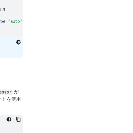
lLM
ype
=
"auto"
,
device_map
=
"auto"
)
essor
が
ートを使用