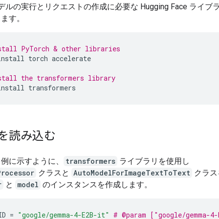
モデルの実行とリクエストの作成に必要な Hugging Face ライ
します。
stall PyTorch & other libraries
install
torch
accelerate
stall the transformers library
install
transformers
を読み込む
ド例に示すように、
transformers
ライブラリを使用し
Processor
クラスと
AutoModelForImageTextToText
クラス
r
と
model
のインスタンスを作成します。
ID
=
"google/gemma-4-E2B-it"
# @param ["google/gemma-4-