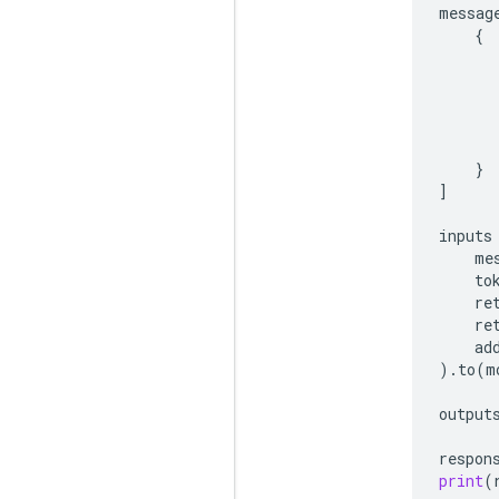
messag
{
}
]
inputs
me
to
re
re
ad
)
.
to
(
m
output
respon
print
(