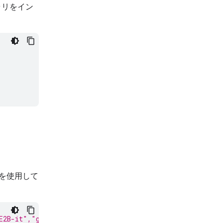
ブラリをイン
を使用して
E2B-it","google/gemma-4-E4B-it", "google/gemma-4-31B-it