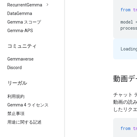
Recurrent
Gemma
from
t
Data
Gemma
model
Gemma スコープ
proces
Gemma-APS
コミュニティ
Gemmaverse
Discord
動画デ
リーガル
チャット
利用規約
動画の読
Gemma 4 ライセンス
したリク
禁止事項
用途に関する記述
from
t