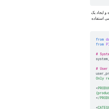
ری مجموعه داده و ایجاد یک
ی استفاده
from
d
from
P
# Syst
system
# User
user_p
Only r
<
PRODU
{produ
<
/PROD
<
CATEG