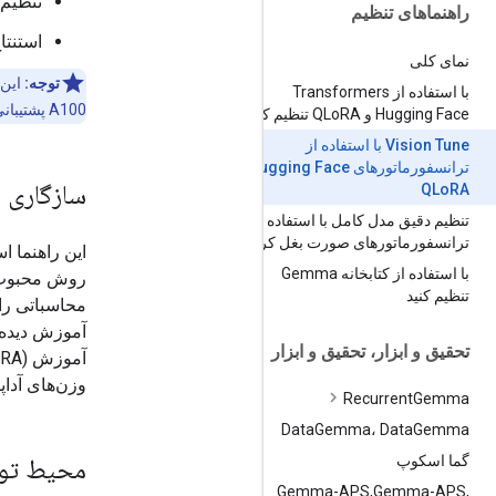
تنظیم دقیق Gemma با است
راهنماهای تنظیم
استنتا
نمای کلی
توجه:
با استفاده از Transformers
A100 پشتیبانی کند و بیش از 16 گیگابایت حافظه نیاز دارد.
Hugging Face و QLo
RA تنظیم کنید
Vision Tune با استفاده از
ترانسفورماتورهای Hugging Face و
سازگاری رت
QLo
RA
تنظیم دقیق مدل کامل با استفاده از
ترانسفورماتورهای صورت بغل کردن
این راهنما ا
با استفاده از کتابخانه Gemma
تنظیم کنید
تحقیق و ابزار، تحقیق و ابزار
وزن‌های آداپت
Recurrent
Gemma
Data
Gemma، Data
Gemma
گما اسکوپ
محیط توسع
Gemma-APS
,
Gemma-APS
,