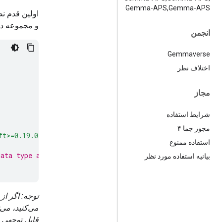
Gemma-APS
,
Gemma-APS
و مجموعه داد
انجمن
Gemmaverse
اختلاف نظر
مجاز
شرایط استفاده
مجوز جما ۴
ft>=0.19.0"
protobuf
pillow
sentencepiece
استفاده ممنوع
ata type and flash attn, such as NVIDIA L4 or NVIDIA A1
بیانیه استفاده مورد نظر
قابل توجهی 