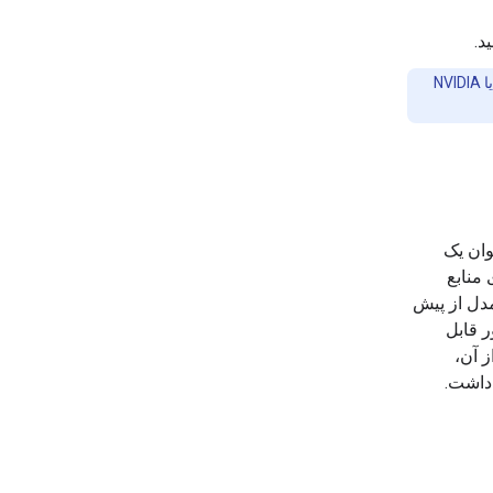
د.
این راهنما به یک پردازنده گرافیکی (GPU) که ​​از نوع داده bfloat16 مانند NVIDIA L4 یا NVIDIA
وان یک
های منابع
هش می‌دهد و در عین حال عملکرد بالا را حفظ می‌کند. در QloRA، مدل از پیش
ور قابل
ز آن،
 داشت.