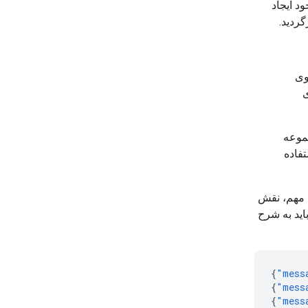
د ایجاد
گردید.
ئوی
ی
موعه
فاده
ش مهم، نقش
اید به شرح
{
"mess
{
"mess
{
"mess