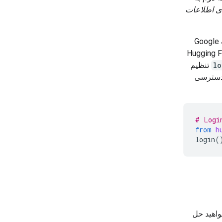
 تا 3 برابر می‌شود. برای اطلاعات
برای انتشار مدل خود به یک Hugging Face Token معتبر نیاز دارید. اگر در داخل یک Google
، می‌توانید با استفاده از اسرار Colab به طور ایمن از Hugging Face
lo
تنظیم
 شما دسترسی
# Logi
from
h
login
(
ی‌خواهید حل