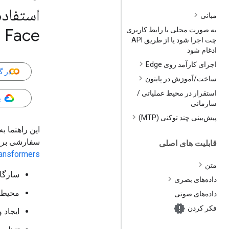
استفاده
مبانی
ing Face
به صورت محلی با رابط کاربری
چت اجرا شود یا از طریق API
ادغام شود
اجرای کارآمد روی Edge
در گ
ساخت
/
آموزش در پایتون
استقرار در محیط عملیاتی
/
ب
سازمانی
پیش‌بینی چند توکنی (MTP)
سفارشی برای یک
قابلیت های اصلی
ansformers
متن
سازگاری ر
داده‌های بصری
محیط ت
داده‌های صوتی
فکر کردن
ایجاد 