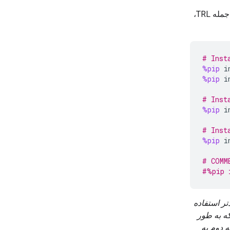
اولین قدم نصب کتابخانه‌های چهره در آغوش گرفته (Hugging Face Libraries)، از جمله TRL،
# Inst
%pip
i
%pip
i
# Inst
%pip
i
# Inst
%pip
i
# COMM
#%pip 
با معماری Ampere (مانند NVIDIA L4) یا جدیدتر استفاده
 Flash Attention روشی است که به طور
 دوم به