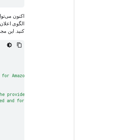
الگوی اعلان
کنید. این مج
 for Amazon."
the provided <PRODUCT> and <CATEGORY> and image.
ed and for a better mobile search experience.