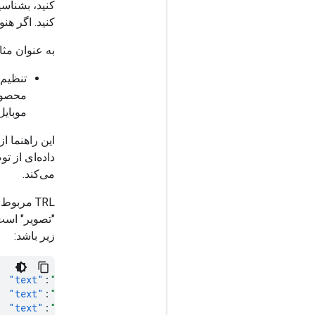
کنید، بشناسی
کنید. اگر هن
به عنوان مثا
محصول
موبایل
این راهنما ا
داده‌ای از 
می‌کند.
TRL مربو
"تصویر" است 
زیر باشد:
,
"text"
:
"You are..."
}]},
{
"role"
:
"user"
,
"content"
:
,
"text"
:
"You are..."
}]},
{
"role"
:
"user"
,
"content"
:
,
"text"
:
"You are..."
}]},
{
"role"
:
"user"
,
"content"
: