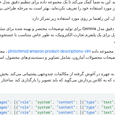
د. این به شما کمک می‌کند تا یک مجموعه داده برای تنظیم دقیق مدل خو
وز مورد استفاده خود را تعریف نکرده‌اید، بهتر است به مرحله طراحی بر
ل، این راهنما بر روی مورد استفاده زیر تمرکز دارد:
تنظیم دقیق مدل Gemma برای تولید توضیحات مختصر و بهینه شده برای س
 برای یک پلتفرم تجارت الکترونیک، به طور خاص متناسب با جستجو
.
ز مجموعه داده
philschmid/amazon-product-descriptions-vlm
، مج
توضیحات محصولات آمازون، شامل تصاویر و دسته‌بندی‌های محصول، است
ط به چهره در آغوش گرفته از مکالمات چندوجهی پشتیبانی می‌کند. بخ
که به کلاس پردازش می‌گوید که باید تصویر را بارگذاری کند. ساختار ب
ages"
:
[{
"role"
:
"system"
,
"content"
:
[{
"type"
:
"text"
ages"
:
[{
"role"
:
"system"
,
"content"
:
[{
"type"
:
"text"
ages"
:
[{
"role"
:
"system"
,
"content"
:
[{
"type"
:
"text"