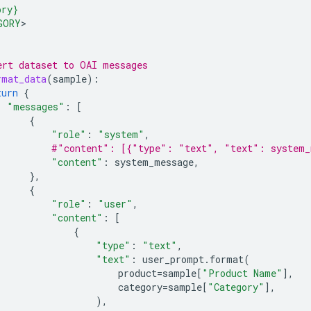
ory}
GORY
ert dataset to OAI messages
rmat_data
(
sample
):
turn
{
"messages"
:
[
{
"role"
:
"system"
,
#"content": [{"type": "text", "text": system_
"content"
:
system_message
,
},
{
"role"
:
"user"
,
"content"
:
[
{
"type"
:
"text"
,
"text"
:
user_prompt
.
format
(
product
=
sample
[
"Product Name"
],
category
=
sample
[
"Category"
],
),