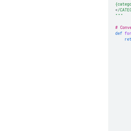
{categ
<
/CATE
"""
# Conv
def
fo
re