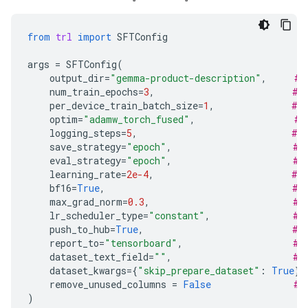
from
trl
import
SFTConfig
args
=
SFTConfig
(
output_dir
=
"gemma-product-description"
,
# 
num_train_epochs
=
3
,
# 
per_device_train_batch_size
=
1
,
# 
optim
=
"adamw_torch_fused"
,
# 
logging_steps
=
5
,
# 
save_strategy
=
"epoch"
,
# 
eval_strategy
=
"epoch"
,
# 
learning_rate
=
2e-4
,
# 
bf16
=
True
,
# 
max_grad_norm
=
0.3
,
# 
lr_scheduler_type
=
"constant"
,
# 
push_to_hub
=
True
,
# 
report_to
=
"tensorboard"
,
# 
dataset_text_field
=
""
,
# 
dataset_kwargs
=
{
"skip_prepare_dataset"
:
True
},
remove_unused_columns
=
False
# 
)