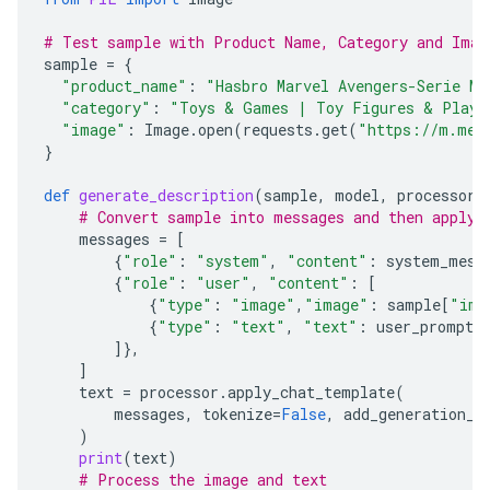
# Test sample with Product Name, Category and Imag
sample
=
{
"product_name"
:
"Hasbro Marvel Avengers-Serie Ma
"category"
:
"Toys & Games | Toy Figures & Plays
"image"
:
Image
.
open
(
requests
.
get
(
"https://m.med
}
def
generate_description
(
sample
,
model
,
processor
)
# Convert sample into messages and then apply 
messages
=
[
{
"role"
:
"system"
,
"content"
:
system_mess
{
"role"
:
"user"
,
"content"
:
[
{
"type"
:
"image"
,
"image"
:
sample
[
"ima
{
"type"
:
"text"
,
"text"
:
user_prompt
.
]},
]
text
=
processor
.
apply_chat_template
(
messages
,
tokenize
=
False
,
add_generation_p
)
print
(
text
)
# Process the image and text