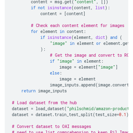
content
=
msg
.
get
(
"content"
,
[])
if
not
isinstance
(
content
,
list
):
content
=
[
content
]
# Check each content element for images
for
element
in
content
:
if
isinstance
(
element
,
dict
)
and
(
"image"
in
element
or
element
.
get
(
):
# Get the image and convert to RGB
if
"image"
in
element
:
image
=
element
[
"image"
]
else
:
image
=
element
image_inputs
.
append
(
image
.
convert
(
return
image_inputs
# Load dataset from the hub
dataset
=
load_dataset
(
"philschmid/amazon-product-
dataset
=
dataset
.
train_test_split
(
test_size
=
0.1
)
# Convert dataset to OAI messages
# need to use list comprehension to keep Pil.Image