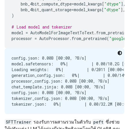
bnb_4bit_compute_dtype
=
model_kwargs
[
"dtype"
],
bnb_4bit_quant_storage
=
model_kwargs
[
"dtype"
],
)
# Load model and tokenizer
model
=
AutoModelForImageTextToText
.
from_pretraine
processor
=
AutoProcessor
.
from_pretrained
(
"google/
config.json: 0.00B [00:00, ?B/s]

model.safetensors:   0%|          | 0.00/10.2G [00
Loading weights:   0%|          | 0/2011 [00:00<?,
generation_config.json:   0%|          | 0.00/149 
processor_config.json: 0.00B [00:00, ?B/s]

chat_template.jinja: 0.00B [00:00, ?B/s]

config.json: 0.00B [00:00, ?B/s]

tokenizer_config.json: 0.00B [00:00, ?B/s]

SFTTrainer
รองรับการผสานรวมในตัวกับ
peft
ซึ่งช่วย
ให้ปรับแต่ง LLM ได้อย่างมีประสิทธิภาพโดยใช้ QLoRA คุณ