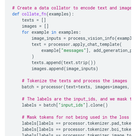
# Create a data collator to encode text and image 
def
collate_fn
(
examples
):
texts
=
[]
images
=
[]
for
example
in
examples
:
image_inputs
=
process_vision_info
(
example
text
=
processor
.
apply_chat_template
(
example
[
"messages"
],
add_generation_pr
)
texts
.
append
(
text
.
strip
())
images
.
append
(
image_inputs
)
# Tokenize the texts and process the images
batch
=
processor
(
text
=
texts
,
images
=
images
,
r
# The labels are the input_ids, and we mask th
labels
=
batch
[
"input_ids"
]
.
clone
()
# Mask tokens for not being used in the loss c
labels
[
labels
==
processor
.
tokenizer
.
pad_token_
labels
[
labels
==
processor
.
tokenizer
.
boi_token_
labels
[
labels
==
processor
.
tokenizer
.
image_tok