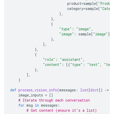
product
=
sample
[
"Produc
category
=
sample
[
"Categ
),
},
{
"type"
:
"image"
,
"image"
:
sample
[
"image"
],
},
],
},
{
"role"
:
"assistant"
,
"content"
:
[{
"type"
:
"text"
,
"tex
},
],
}
def
process_vision_info
(
messages
:
list
[
dict
])
-
> 
l
image_inputs
=
[]
# Iterate through each conversation
for
msg
in
messages
:
# Get content (ensure it's a list)