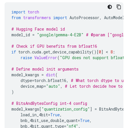
import
torch
from
transformers
import
AutoProcessor
,
AutoModelF
# Hugging Face model id
model_id
=
"google/gemma-4-E2B"
# @param ["google
# Check if GPU benefits from bfloat16
if
torch
.
cuda
.
get_device_capability
()[
0
]
 < 
8
:
raise
ValueError
(
"GPU does not support bfloat1
# Define model init arguments
model_kwargs
=
dict
(
dtype
=
torch
.
bfloat16
,
# What torch dtype to us
device_map
=
"auto"
,
# Let torch decide how to l
)
# BitsAndBytesConfig int-4 config
model_kwargs
[
"quantization_config"
]
=
BitsAndBytes
load_in_4bit
=
True
,
bnb_4bit_use_double_quant
=
True
,
bnb_4bit_quant_type
=
"nf4"
,