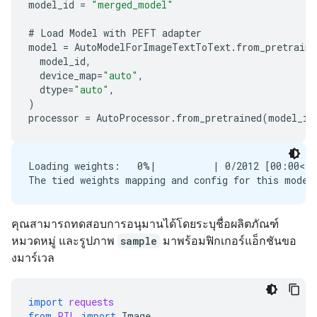
model_id
=
"merged_model"
#
Load
Model
with
PEFT
adapter
model
=
AutoModelForImageTextToText
.
from_pretraine
model_id
,
device_map
=
"auto"
,
dtype
=
"auto"
,
)
processor
=
AutoProcessor
.
from_pretrained
(
model_id
Loading weights:   0%|          | 0/2012 [00:00<?,
คุณสามารถทดสอบการอนุมานได้โดยระบุชื่อผลิตภัณฑ์
หมวดหมู่ และรูปภาพ
sample
มาพร้อมฟิกเกอร์แอ็กชันขอ
งมาร์เวล
import
requests
from
PIL
import
Image