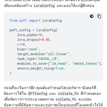
เพียงแค่ต้องสร้าง
LoraConfig
และมอบให้แก่ผู้ฝึกสอน
from
peft
import
LoraConfig
peft_config
=
LoraConfig
(
lora_alpha
=
16
,
lora_dropout
=
0.05
,
r
=
16
,
bias
=
"none"
,
target_modules
=
"all-linear"
,
task_type
=
"CAUSAL_LM"
,
modules_to_save
=
[
"lm_head"
,
"embed_tokens"
],
#
ensure_weight_tying
=
True
,
)
ก่อนที่จะเริ่มการฝึก คุณต้องกำหนดไฮเปอร์พารามิเตอร์ที่
ต้องการใช้ใน
SFTConfig
และ
collate_fn
ที่กำหนดเอง
เพื่อจัดการการประมวลผลภาพ
collate_fn
จะแปลง
ข้อความที่มีข้อความและรูปภาพเป็นรูปแบบที่โมเดลเข้าใจได้