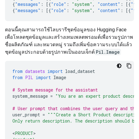
{
"messages"
:
[{
"role"
:
"system"
,
"content"
:
[{
"ty
{
"messages"
:
[{
"role"
:
"system"
,
"content"
:
[{
"ty
ตอนนี้คุณสามารถใช้ไลบรารีชุดข้อมูลของ Hugging Face
เพื่อโหลดชุดข้อมูลและสร้างเทมเพลตพรอมต์เพื่อรวมรูปภาพ
ชื่อผลิตภัณฑ์ และหมวดหมู่ รวมถึงเพิ่มข้อความระบบได้แล้ว
ชุดข้อมูลประกอบด้วยรูปภาพเป็นออบเจ็กต์
Pil.Image
from
datasets
import
load_dataset
from
PIL
import
Image
# System message for the assistant
system_message
=
"You are an expert product descri
# User prompt that combines the user query and the
user_prompt
=
"""Create a Short Product descriptio
Only return description. The description should be
<
PRODUCT