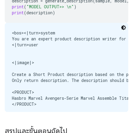
description
=
generate_description
(
sample
,
model
,
print
(
"MODEL OUTPUT>> 
\n
"
)
print
(
description
)
<bos><|turn>system

You are an expert product description writer for Am
<|turn>user

<|image|>

Create a Short Product description based on the pr
Only return description. The description should be 
<PRODUCT>

Hasbro Marvel Avengers-Serie Marvel Assemble Titan-
</PRODUCT>

<CATEGORY>

Toys & Games | Toy Figures & Playsets | Action Fig
</CATEGORY><turn|>

สรุปและขั้นตอนถัดไป