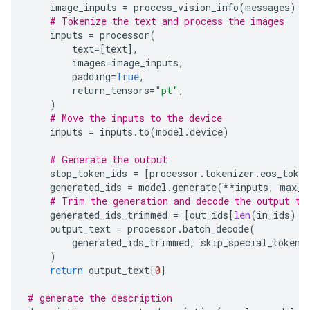
image_inputs
=
process_vision_info
(
messages
)
# Tokenize the text and process the images
inputs
=
processor
(
text
=
[
text
],
images
=
image_inputs
,
padding
=
True
,
return_tensors
=
"pt"
,
)
# Move the inputs to the device
inputs
=
inputs
.
to
(
model
.
device
)
# Generate the output
stop_token_ids
=
[
processor
.
tokenizer
.
eos_token
generated_ids
=
model
.
generate
(
**
inputs
,
max_n
# Trim the generation and decode the output to
generated_ids_trimmed
=
[
out_ids
[
len
(
in_ids
)
:
output_text
=
processor
.
batch_decode
(
generated_ids_trimmed
,
skip_special_tokens
)
return
output_text
[
0
]
# generate the description