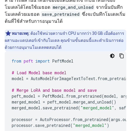
สามารถผสานน้ำหนักของอแดปเตอร์เข้ากับน้ำหนักของ
โมเดลได้โดยใช้เมธอด
merge_and_unload
จากนั้นบันทึก
โมเดลด้วยเมธอด
save_pretrained
ซึ่งจะบันทึกโมเดลเริ่ม
ต้นที่ใช้สำหรับการอนุมานได้
หมายเหตุ:
ต้องใช้หน่วยความจำ CPU มากกว่า 30 GB เมื่อต้องการ
ผสานอะแดปเตอร์เข้ากับโมเดล คุณข้ามขั้นตอนนี้และดำเนินการต่อ
ด้วยการอนุมานโมเดลทดสอบได้
from
peft
import
PeftModel
# Load Model base model
model
=
AutoModelForImageTextToText
.
from_pretraine
# Merge LoRA and base model and save
peft_model
=
PeftModel
.
from_pretrained
(
model
,
args
merged_model
=
peft_model
.
merge_and_unload
()
merged_model
.
save_pretrained
(
"merged_model"
,
safe_
processor
=
AutoProcessor
.
from_pretrained
(
args
.
out
processor
.
save_pretrained
(
"merged_model"
)