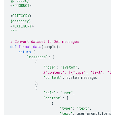
{product}
<
/PRODUCT
>

<
CATEGORY
{category}
<
/CATEGORY
"""
# Convert dataset to OAI messages
def
format_data
(
sample
):
return
{
"messages"
:
[
{
"role"
:
"system"
,
#"content": [{"type": "text", "te
"content"
:
system_message
,
},
{
"role"
:
"user"
,
"content"
:
[
{
"type"
:
"text"
,
"text"
:
user_prompt
.
format