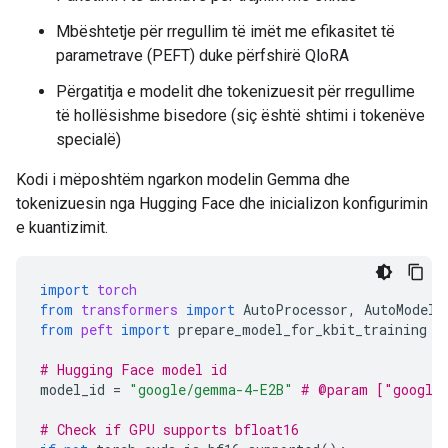
Mbështetje për rregullim të imët me efikasitet të
parametrave (PEFT) duke përfshirë QloRA
Përgatitja e modelit dhe tokenizuesit për rregullime
të hollësishme bisedore (siç është shtimi i tokenëve
specialë)
Kodi i mëposhtëm ngarkon modelin Gemma dhe
tokenizuesin nga Hugging Face dhe inicializon konfigurimin
e kuantizimit.
import
torch
from
transformers
import
AutoProcessor
,
AutoModelF
from
peft
import
prepare_model_for_kbit_training
# Hugging Face model id
model_id
=
"google/gemma-4-E2B"
# @param ["google
# Check if GPU supports bfloat16