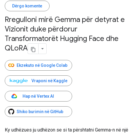
Dërgo komente
Rregulloni mirë Gemma për detyrat e
Vizionit duke përdorur
Transformatorët Hugging Face dhe
QLo
RA
Ekzekuto në Google Colab
Vraponi në Kaggle
Hap në Vertex AI
Shiko burimin në GitHub
Ky udhëzues ju udhëzon se si ta përshtatni Gemma-n në një