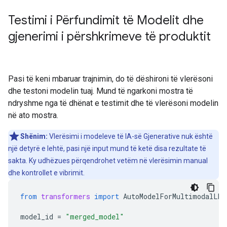
Testimi i Përfundimit të Modelit dhe
gjenerimi i përshkrimeve të produktit
Pasi të keni mbaruar trajnimin, do të dëshironi të vlerësoni
dhe testoni modelin tuaj. Mund të ngarkoni mostra të
ndryshme nga të dhënat e testimit dhe të vlerësoni modelin
në ato mostra.
Shënim:
Vlerësimi i modeleve të IA-së Gjenerative nuk është
një detyrë e lehtë, pasi një input mund të ketë disa rezultate të
sakta. Ky udhëzues përqendrohet vetëm në vlerësimin manual
dhe kontrollet e vibrimit.
from
transformers
import
AutoModelForMultimodalLM
,
model_id
=
"merged_model"