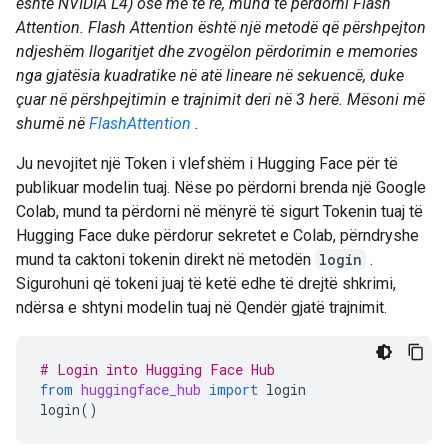
është NVIDIA L4) ose më të re, mund të përdorni Flash
Attention. Flash Attention është një metodë që përshpejton
ndjeshëm llogaritjet dhe zvogëlon përdorimin e memories
nga gjatësia kuadratike në atë lineare në sekuencë, duke
çuar në përshpejtimin e trajnimit deri në 3 herë. Mësoni më
shumë në
FlashAttention
.
Ju nevojitet një Token i vlefshëm i Hugging Face për të
publikuar modelin tuaj. Nëse po përdorni brenda një Google
Colab, mund ta përdorni në mënyrë të sigurt Tokenin tuaj të
Hugging Face duke përdorur sekretet e Colab, përndryshe
mund ta caktoni tokenin direkt në metodën
login
.
Sigurohuni që tokeni juaj të ketë edhe të drejtë shkrimi,
ndërsa e shtyni modelin tuaj në Qendër gjatë trajnimit.
# Login into Hugging Face Hub
from
huggingface_hub
import
login
login
()