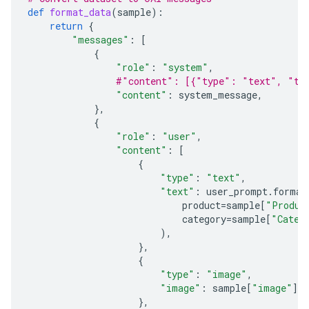
def
format_data
(
sample
):
return
{
"messages"
:
[
{
"role"
:
"system"
,
#"content": [{"type": "text", "te
"content"
:
system_message
,
},
{
"role"
:
"user"
,
"content"
:
[
{
"type"
:
"text"
,
"text"
:
user_prompt
.
format
product
=
sample
[
"Produc
category
=
sample
[
"Categ
),
},
{
"type"
:
"image"
,
"image"
:
sample
[
"image"
],
},