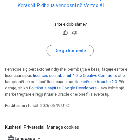
KerasNLP dhe ta vendosni në Vertex AI
.
Ishte e dobishme?
Dërgo komente
Përveçse siç përcaktohet ndryshe, përmbajtja e kësaj faqeje është e
licencuar sipas
licencës së atribuimit 4.0 të Creative Commons
dhe
kampionët e kodit janë licencuar sipas
licencës së Apache 2.0
. Për
detaje, shiko
Politikat e sajtit të Google Developers
. Java është një
markë tregtare e regjistruar e Oracle dhe/ose filialeve të tij.
Përditësimi i fundit: 2026-06-19 UTC.
Kushtet
Privatësia
Manage cookies