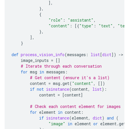
],
},
{
"role"
:
"assistant"
,
"content"
:
[{
"type"
:
"text"
,
"tex
},
],
}
def
process_vision_info
(
messages
:
list
[
dict
])
-
> 
l
image_inputs
=
[]
# Iterate through each conversation
for
msg
in
messages
:
# Get content (ensure it's a list)
content
=
msg
.
get
(
"content"
,
[])
if
not
isinstance
(
content
,
list
):
content
=
[
content
]
# Check each content element for images
for
element
in
content
:
if
isinstance
(
element
,
dict
)
and
(
"image"
in
element
or
element
.
get
(