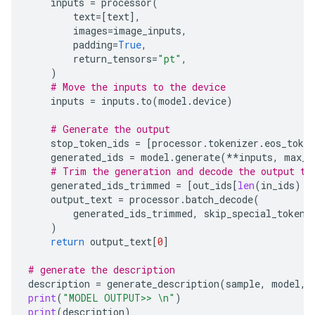
inputs
=
processor
(
text
=
[
text
],
images
=
image_inputs
,
padding
=
True
,
return_tensors
=
"pt"
,
)
# Move the inputs to the device
inputs
=
inputs
.
to
(
model
.
device
)
# Generate the output
stop_token_ids
=
[
processor
.
tokenizer
.
eos_token
generated_ids
=
model
.
generate
(
**
inputs
,
max_n
# Trim the generation and decode the output to
generated_ids_trimmed
=
[
out_ids
[
len
(
in_ids
)
:
output_text
=
processor
.
batch_decode
(
generated_ids_trimmed
,
skip_special_tokens
)
return
output_text
[
0
]
# generate the description
description
=
generate_description
(
sample
,
model
,
print
(
"MODEL OUTPUT>> 
\n
"
)
print
(
description
)