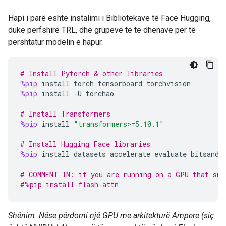
Hapi i parë është instalimi i Bibliotekave të Face Hugging,
duke përfshirë TRL, dhe grupeve të të dhënave për të
përshtatur modelin e hapur.
# Install Pytorch & other libraries
%pip
install
torch
tensorboard
torchvision
%pip
install
-
U
torchao
# Install Transformers
%pip
install
"transformers>=5.10.1"
# Install Hugging Face libraries
%pip
install
datasets
accelerate
evaluate
bitsandb
# COMMENT IN: if you are running on a GPU that sup
#%pip install flash-attn
Shënim: Nëse përdorni një GPU me arkitekturë Ampere (siç