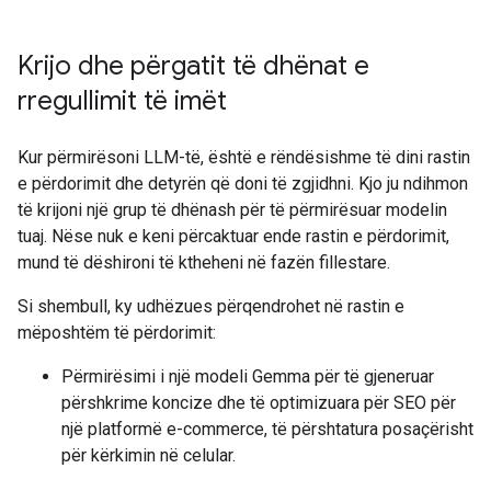
Krijo dhe përgatit të dhënat e
rregullimit të imët
Kur përmirësoni LLM-të, është e rëndësishme të dini rastin
e përdorimit dhe detyrën që doni të zgjidhni. Kjo ju ndihmon
të krijoni një grup të dhënash për të përmirësuar modelin
tuaj. Nëse nuk e keni përcaktuar ende rastin e përdorimit,
mund të dëshironi të ktheheni në fazën fillestare.
Si shembull, ky udhëzues përqendrohet në rastin e
mëposhtëm të përdorimit:
Përmirësimi i një modeli Gemma për të gjeneruar
përshkrime koncize dhe të optimizuara për SEO për
një platformë e-commerce, të përshtatura posaçërisht
për kërkimin në celular.