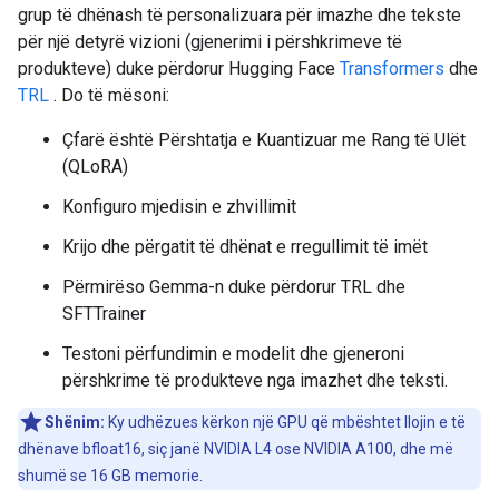
grup të dhënash të personalizuara për imazhe dhe tekste
për një detyrë vizioni (gjenerimi i përshkrimeve të
produkteve) duke përdorur Hugging Face
Transformers
dhe
TRL
. Do të mësoni:
Çfarë është Përshtatja e Kuantizuar me Rang të Ulët
(QLoRA)
Konfiguro mjedisin e zhvillimit
Krijo dhe përgatit të dhënat e rregullimit të imët
Përmirëso Gemma-n duke përdorur TRL dhe
SFTTrainer
Testoni përfundimin e modelit dhe gjeneroni
përshkrime të produkteve nga imazhet dhe teksti.
Shënim:
Ky udhëzues kërkon një GPU që mbështet llojin e të
dhënave bfloat16, siç janë NVIDIA L4 ose NVIDIA A100, dhe më
shumë se 16 GB memorie.