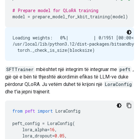
# Prepare model for QLoRA training
model
=
prepare_model_for_kbit_training
(
model
)
Loading weights:   0%|          | 0/1951 [00:00<?,
/usr/local/lib/python3.12/dist-packages/bitsandbyt
SFTTrainer
mbështet një integrim të integruar me
peft
,
gjë që e bën të thjeshtë akordimin efikas të LLM-ve duke
përdorur QLoRA. Ju vetëm duhet të krijoni një
LoraConfig
dhe t'ia jepni trajnerit.
from
peft
import
LoraConfig
peft_config
=
LoraConfig
(
lora_alpha
=
16
,
lora_dropout
=
0.05
,