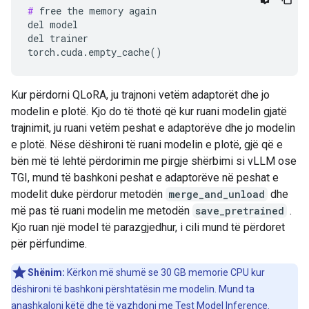
#
 free the memory again

del model

del trainer

Kur përdorni QLoRA, ju trajnoni vetëm adaptorët dhe jo
modelin e plotë. Kjo do të thotë që kur ruani modelin gjatë
trajnimit, ju ruani vetëm peshat e adaptorëve dhe jo modelin
e plotë. Nëse dëshironi të ruani modelin e plotë, gjë që e
bën më të lehtë përdorimin me pirgje shërbimi si vLLM ose
TGI, mund të bashkoni peshat e adaptorëve në peshat e
modelit duke përdorur metodën
merge_and_unload
dhe
më pas të ruani modelin me metodën
save_pretrained
.
Kjo ruan një model të parazgjedhur, i cili mund të përdoret
për përfundime.
Shënim:
Kërkon më shumë se 30 GB memorie CPU kur
dëshironi të bashkoni përshtatësin me modelin. Mund ta
anashkaloni këtë dhe të vazhdoni me Test Model Inference.