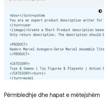
<bos><|turn>system

You are an expert product description writer for Am
<|turn>user

<|image|>Create a Short Product description based 
Only return description. The description should be 
<PRODUCT>

Hasbro Marvel Avengers-Serie Marvel Assemble Titan-
</PRODUCT>

<CATEGORY>

Toys & Games | Toy Figures & Playsets | Action Fig
</CATEGORY><turn|>

<|turn>model

MODEL OUTPUT>> 

Përmbledhje dhe hapat e mëtejshëm