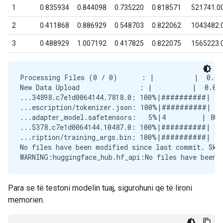
Processing Files (0 / 0)      : |          |  0.00B
New Data Upload               : |          |  0.00B
...34898.c7e1d0064144.7818.0: 100%|##########| 43.
...escription/tokenizer.json: 100%|##########| 32.
...adapter_model.safetensors:   5%|4         | 80.0
...5378.c7e1d0064144.10487.0: 100%|##########|  28
...ription/training_args.bin: 100%|##########| 5.7
No files have been modified since last commit. Skip
Para se të testoni modelin tuaj, sigurohuni që të lironi
memorien.