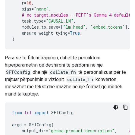
r
=
16
,
bias
=
"none"
,
# no target_modules — PEFT's Gemma 4 defaults 
task_type
=
"CAUSAL_LM"
,
modules_to_save
=
[
"lm_head"
,
"embed_tokens"
],
#
ensure_weight_tying
=
True
,
)
Para se të filloni trajnimin, duhet të përcaktoni
hiperparametrin që dëshironi të përdorni në një
SFTConfig
dhe një
collate_fn
të personalizuar për të
trajtuar përpunimin e vizionit.
collate_fn
konverton
mesazhet me tekst dhe imazhe në një format që modeli
mund ta kuptojë.
from
trl
import
SFTConfig
args
=
SFTConfig
(
output_dir
=
"gemma-product-description"
,
# 