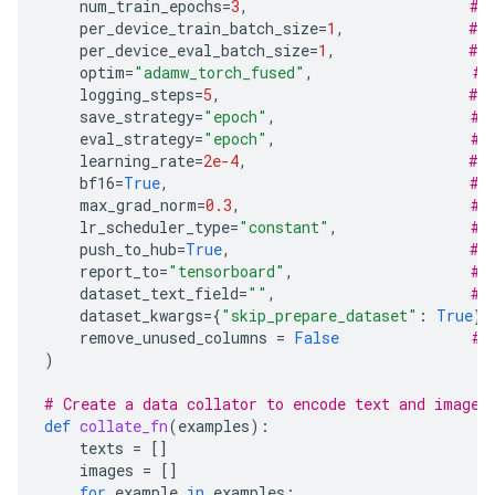
num_train_epochs
=
3
,
# 
per_device_train_batch_size
=
1
,
# 
per_device_eval_batch_size
=
1
,
# 
optim
=
"adamw_torch_fused"
,
# 
logging_steps
=
5
,
# 
save_strategy
=
"epoch"
,
# 
eval_strategy
=
"epoch"
,
# 
learning_rate
=
2e-4
,
# 
bf16
=
True
,
# 
max_grad_norm
=
0.3
,
# 
lr_scheduler_type
=
"constant"
,
# 
push_to_hub
=
True
,
# 
report_to
=
"tensorboard"
,
# 
dataset_text_field
=
""
,
# 
dataset_kwargs
=
{
"skip_prepare_dataset"
:
True
},
remove_unused_columns
=
False
# 
)
# Create a data collator to encode text and image 
def
collate_fn
(
examples
):
texts
=
[]
images
=
[]
for
example
in
examples
: