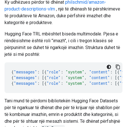
Ky udhëzues përdor të dhënat
philschmid/amazon-
product-descriptions-vlm
, një të dhënash të përshkrimeve
të produkteve të Amazon, duke përfshirë imazhet dhe
kategoritë e produkteve.
Hugging Face TRL mbështet biseda multimodale. Pjesa e
rëndësishme është roli "imazh", i cili i tregon klasës së
përpunimit se duhet të ngarkojë imazhin. Struktura duhet të
jetë si më poshtë:
{
"messages"
:
[{
"role"
:
"system"
,
"content"
:
[{
"ty
{
"messages"
:
[{
"role"
:
"system"
,
"content"
:
[{
"ty
{
"messages"
:
[{
"role"
:
"system"
,
"content"
:
[{
"ty
Tani mund të përdorni bibliotekën Hugging Face Datasets
për të ngarkuar të dhënat dhe për të krijuar një shabllon për
të kombinuar imazhin, emrin e produktit dhe kategorinë, si
dhe për të shtuar një mesazh sistemi. Të dhënat përfshijnë