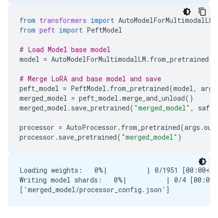
from
transformers
import
AutoModelForMultimodalLM
,
from
peft
import
PeftModel
# Load Model base model
model
=
AutoModelForMultimodalLM
.
from_pretrained
(
m
# Merge LoRA and base model and save
peft_model
=
PeftModel
.
from_pretrained
(
model
,
args
merged_model
=
peft_model
.
merge_and_unload
()
merged_model
.
save_pretrained
(
"merged_model"
,
safe_
processor
=
AutoProcessor
.
from_pretrained
(
args
.
out
processor
.
save_pretrained
(
"merged_model"
)
Loading weights:   0%|          | 0/1951 [00:00<?,
Writing model shards:   0%|          | 0/4 [00:00<