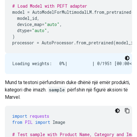
# Load Model with PEFT adapter
model
=
AutoModelForMultimodalLM
.
from_pretrained
(
model_id
,
device_map
=
"auto"
,
dtype
=
"auto"
,
)
processor
=
AutoProcessor
.
from_pretrained
(
model_id
Mund ta testoni përfundimin duke dhënë një emër produkti,
kategori dhe imazh.
sample
përfshin një figurë aksioni të
Marvel.
import
requests
from
PIL
import
Image
# Test sample with Product Name, Category and Imag