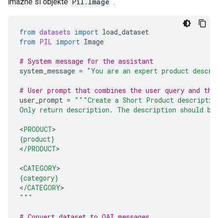
imazhe si objekte
Pil.Image
.
from
datasets
import
load_dataset
from
PIL
import
Image
# System message for the assistant
system_message
=
"You are an expert product descri
# User prompt that combines the user query and the
user_prompt
=
"""Create a Short Product descriptio
Only return description. The description should be
<
PRODUCT
{product}
<
/PRODUCT
>

<
CATEGORY
{category}
<
/CATEGORY
"""
# Convert dataset to OAI messages