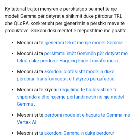
Ky tutorial trajtoi mënyrën e përshtatjes së imët të një
modeli Gemma për detyrat e shikimit duke përdorur TRL
dhe QLoRA, konkretisht për gjenerimin e përshkrimeve të
produkteve. Shikoni dokumentet e mëposhtme më poshtë:
Mësoni si të
gjeneroni tekst me një model Gemma
.
Mësoni si ta
përshtatni imët Gemmën për detyrat me
tekst duke përdorur Hugging Face Transformers
.
Mësoni si ta
akordoni plotësisht modelin duke
përdorur Transformuesit e Fytyrës përqafuese
.
Mësoni si të kryeni
rregullime të hollësishme të
shpërndara dhe nxjerrje përfundimesh në një model
Gemma
.
Mësoni si të
përdorni modelet e hapura të Gemma me
Vertex AI
.
Mësoni si
ta akordoni Gemma-n duke përdorur