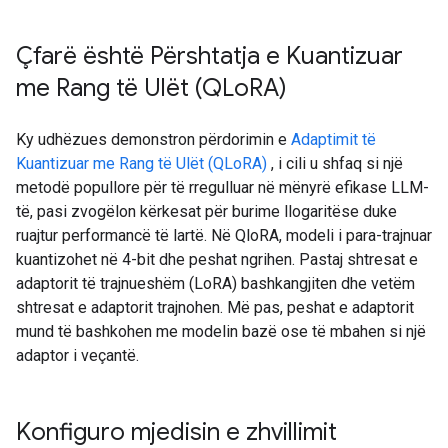
Çfarë është Përshtatja e Kuantizuar
me Rang të Ulët (QLo
RA)
Ky udhëzues demonstron përdorimin e
Adaptimit të
Kuantizuar me Rang të Ulët (QLoRA)
, i cili u shfaq si një
metodë popullore për të rregulluar në mënyrë efikase LLM-
të, pasi zvogëlon kërkesat për burime llogaritëse duke
ruajtur performancë të lartë. Në QloRA, modeli i para-trajnuar
kuantizohet në 4-bit dhe peshat ngrihen. Pastaj shtresat e
adaptorit të trajnueshëm (LoRA) bashkangjiten dhe vetëm
shtresat e adaptorit trajnohen. Më pas, peshat e adaptorit
mund të bashkohen me modelin bazë ose të mbahen si një
adaptor i veçantë.
Konfiguro mjedisin e zhvillimit