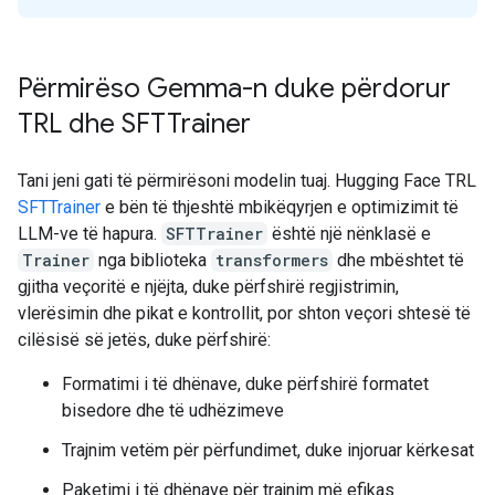
Përmirëso Gemma-n duke përdorur
TRL dhe SFTTrainer
Tani jeni gati të përmirësoni modelin tuaj. Hugging Face TRL
SFTTrainer
e bën të thjeshtë mbikëqyrjen e optimizimit të
LLM-ve të hapura.
SFTTrainer
është një nënklasë e
Trainer
nga biblioteka
transformers
dhe mbështet të
gjitha veçoritë e njëjta, duke përfshirë regjistrimin,
vlerësimin dhe pikat e kontrollit, por shton veçori shtesë të
cilësisë së jetës, duke përfshirë:
Formatimi i të dhënave, duke përfshirë formatet
bisedore dhe të udhëzimeve
Trajnim vetëm për përfundimet, duke injoruar kërkesat
Paketimi i të dhënave për trajnim më efikas