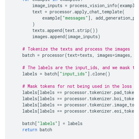
image_inputs
=
process_vision_info
(
example
text
=
processor
.
apply_chat_template
(
example
[
"messages"
],
add_generation_pr
)
texts
.
append
(
text
.
strip
())
images
.
append
(
image_inputs
)
# Tokenize the texts and process the images
batch
=
processor
(
text
=
texts
,
images
=
images
,
r
# The labels are the input_ids, and we mask th
labels
=
batch
[
"input_ids"
]
.
clone
()
# Mask tokens for not being used in the loss c
labels
[
labels
==
processor
.
tokenizer
.
pad_token_
labels
[
labels
==
processor
.
tokenizer
.
boi_token_
labels
[
labels
==
processor
.
tokenizer
.
image_tok
labels
[
labels
==
processor
.
tokenizer
.
eoi_token_
batch
[
"labels"
]
=
labels
return
batch