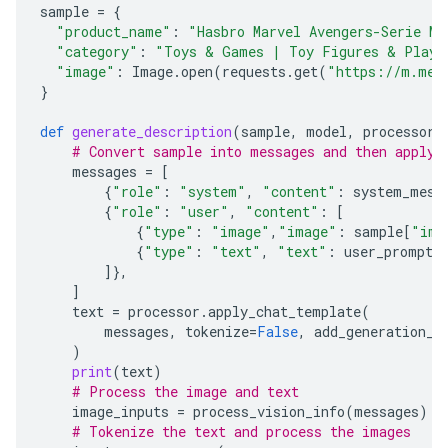
sample
=
{
"product_name"
:
"Hasbro Marvel Avengers-Serie Ma
"category"
:
"Toys & Games | Toy Figures & Plays
"image"
:
Image
.
open
(
requests
.
get
(
"https://m.med
}
def
generate_description
(
sample
,
model
,
processor
)
# Convert sample into messages and then apply 
messages
=
[
{
"role"
:
"system"
,
"content"
:
system_mess
{
"role"
:
"user"
,
"content"
:
[
{
"type"
:
"image"
,
"image"
:
sample
[
"ima
{
"type"
:
"text"
,
"text"
:
user_prompt
.
]},
]
text
=
processor
.
apply_chat_template
(
messages
,
tokenize
=
False
,
add_generation_p
)
print
(
text
)
# Process the image and text
image_inputs
=
process_vision_info
(
messages
)
# Tokenize the text and process the images