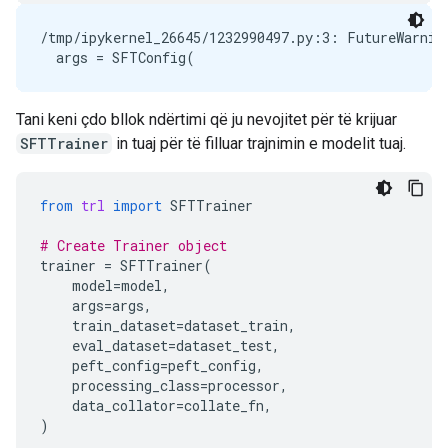
/tmp/ipykernel_26645/1232990497.py:3: FutureWarnin
Tani keni çdo bllok ndërtimi që ju nevojitet për të krijuar
SFTTrainer
in tuaj për të filluar trajnimin e modelit tuaj.
from
trl
import
SFTTrainer
# Create Trainer object
trainer
=
SFTTrainer
(
model
=
model
,
args
=
args
,
train_dataset
=
dataset_train
,
eval_dataset
=
dataset_test
,
peft_config
=
peft_config
,
processing_class
=
processor
,
data_collator
=
collate_fn
,
)