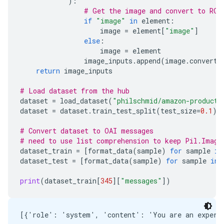
):
# Get the image and convert to RGB
if
"image"
in
element
:
image
=
element
[
"image"
]
else
:
image
=
element
image_inputs
.
append
(
image
.
convert
(
return
image_inputs
# Load dataset from the hub
dataset
=
load_dataset
(
"philschmid/amazon-product-
dataset
=
dataset
.
train_test_split
(
test_size
=
0.1
)
# Convert dataset to OAI messages
# need to use list comprehension to keep Pil.Image
dataset_train
=
[
format_data
(
sample
)
for
sample
in
dataset_test
=
[
format_data
(
sample
)
for
sample
in
print
(
dataset_train
[
345
][
"messages"
])