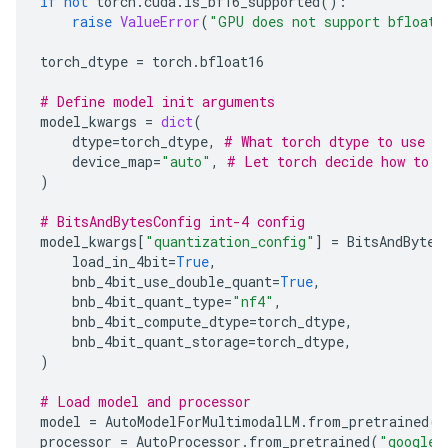
if
not
torch
.
cuda
.
is_bf16_supported
():
raise
ValueError
(
"GPU does not support bfloat1
torch_dtype
=
torch
.
bfloat16
# Define model init arguments
model_kwargs
=
dict
(
dtype
=
torch_dtype
,
# What torch dtype to use
device_map
=
"auto"
,
# Let torch decide how to l
)
# BitsAndBytesConfig int-4 config
model_kwargs
[
"quantization_config"
]
=
BitsAndBytes
load_in_4bit
=
True
,
bnb_4bit_use_double_quant
=
True
,
bnb_4bit_quant_type
=
"nf4"
,
bnb_4bit_compute_dtype
=
torch_dtype
,
bnb_4bit_quant_storage
=
torch_dtype
,
)
# Load model and processor
model
=
AutoModelForMultimodalLM
.
from_pretrained
(
m
processor
=
AutoProcessor
.
from_pretrained
(
"google/