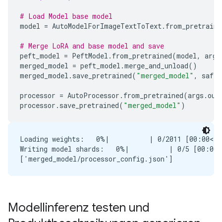
# Load Model base model
model
=
AutoModelForImageTextToText
.
from_pretraine
# Merge LoRA and base model and save
peft_model
=
PeftModel
.
from_pretrained
(
model
,
args
merged_model
=
peft_model
.
merge_and_unload
()
merged_model
.
save_pretrained
(
"merged_model"
,
safe_
processor
=
AutoProcessor
.
from_pretrained
(
args
.
out
processor
.
save_pretrained
(
"merged_model"
)
Loading weights:   0%|          | 0/2011 [00:00<?,
Writing model shards:   0%|          | 0/5 [00:00<
Modellinferenz testen und