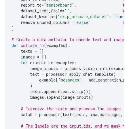
report_to
=
"tensorboard"
,
# 
dataset_text_field
=
""
,
# 
dataset_kwargs
=
{
"skip_prepare_dataset"
:
True
},
remove_unused_columns
=
False
# 
)
# Create a data collator to encode text and image 
def
collate_fn
(
examples
):
texts
=
[]
images
=
[]
for
example
in
examples
:
image_inputs
=
process_vision_info
(
example
text
=
processor
.
apply_chat_template
(
example
[
"messages"
],
add_generation_pr
)
texts
.
append
(
text
.
strip
())
images
.
append
(
image_inputs
)
# Tokenize the texts and process the images
batch
=
processor
(
text
=
texts
,
images
=
images
,
r
# The labels are the input_ids, and we mask th