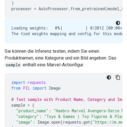
)
processor
=
AutoProcessor
.
from_pretrained
(
model_id
Loading weights:   0%|          | 0/2012 [00:00<?,
Sie können die Inferenz testen, indem Sie einen
Produktnamen, eine Kategorie und ein Bild angeben. Das
sample
enthält eine Marvel-Actionfigur.
import
requests
from
PIL
import
Image
# Test sample with Product Name, Category and Imag
sample
=
{
"product_name"
:
"Hasbro Marvel Avengers-Serie Ma
"category"
:
"Toys & Games | Toy Figures & Plays
"image"
:
Image
.
open
(
requests
.
get
(
"https://m.med