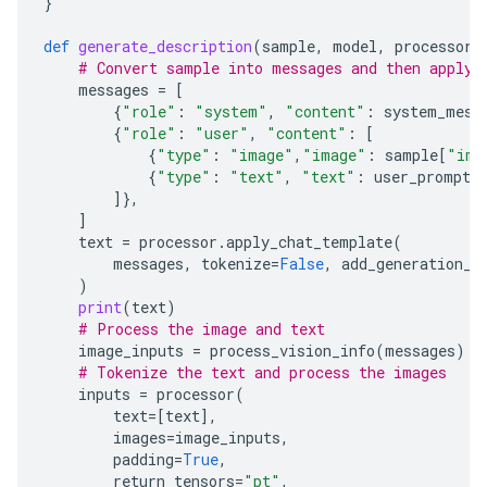
}
def
generate_description
(
sample
,
model
,
processor
)
# Convert sample into messages and then apply 
messages
=
[
{
"role"
:
"system"
,
"content"
:
system_mess
{
"role"
:
"user"
,
"content"
:
[
{
"type"
:
"image"
,
"image"
:
sample
[
"ima
{
"type"
:
"text"
,
"text"
:
user_prompt
.
]},
]
text
=
processor
.
apply_chat_template
(
messages
,
tokenize
=
False
,
add_generation_p
)
print
(
text
)
# Process the image and text
image_inputs
=
process_vision_info
(
messages
)
# Tokenize the text and process the images
inputs
=
processor
(
text
=
[
text
],
images
=
image_inputs
,
padding
=
True
,
return_tensors
=
"pt"
,