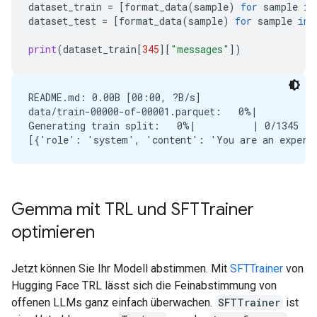
dataset_train
=
[
format_data
(
sample
)
for
sample
in
dataset_test
=
[
format_data
(
sample
)
for
sample
in
print
(
dataset_train
[
345
][
"messages"
])
README.md: 0.00B [00:00, ?B/s]

data/train-00000-of-00001.parquet:   0%|          |
Generating train split:   0%|          | 0/1345 [0
Gemma mit TRL und SFTTrainer
optimieren
Jetzt können Sie Ihr Modell abstimmen. Mit
SFTTrainer
von
Hugging Face TRL lässt sich die Feinabstimmung von
offenen LLMs ganz einfach überwachen.
SFTTrainer
ist