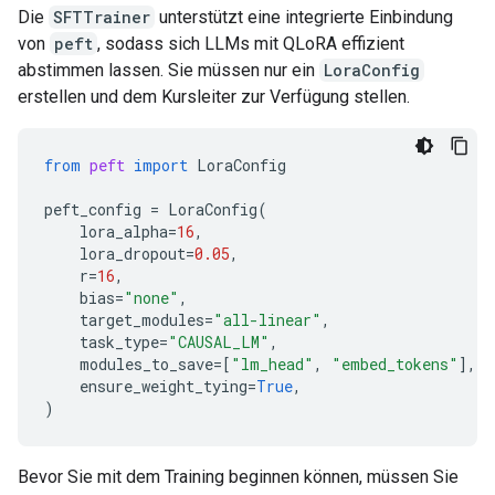
Die
SFTTrainer
unterstützt eine integrierte Einbindung
von
peft
, sodass sich LLMs mit QLoRA effizient
abstimmen lassen. Sie müssen nur ein
LoraConfig
erstellen und dem Kursleiter zur Verfügung stellen.
from
peft
import
LoraConfig
peft_config
=
LoraConfig
(
lora_alpha
=
16
,
lora_dropout
=
0.05
,
r
=
16
,
bias
=
"none"
,
target_modules
=
"all-linear"
,
task_type
=
"CAUSAL_LM"
,
modules_to_save
=
[
"lm_head"
,
"embed_tokens"
],
#
ensure_weight_tying
=
True
,
)
Bevor Sie mit dem Training beginnen können, müssen Sie