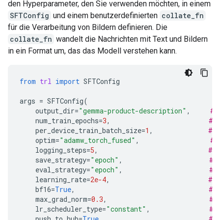
den Hyperparameter, den Sie verwenden möchten, in einem
SFTConfig
und einem benutzerdefinierten
collate_fn
für die Verarbeitung von Bildern definieren. Die
collate_fn
wandelt die Nachrichten mit Text und Bildern
in ein Format um, das das Modell verstehen kann.
from
trl
import
SFTConfig
args
=
SFTConfig
(
output_dir
=
"gemma-product-description"
,
# 
num_train_epochs
=
3
,
# 
per_device_train_batch_size
=
1
,
# 
optim
=
"adamw_torch_fused"
,
# 
logging_steps
=
5
,
# 
save_strategy
=
"epoch"
,
# 
eval_strategy
=
"epoch"
,
# 
learning_rate
=
2e-4
,
# 
bf16
=
True
,
# 
max_grad_norm
=
0.3
,
# 
lr_scheduler_type
=
"constant"
,
# 
push_to_hub
=
True
,
# 