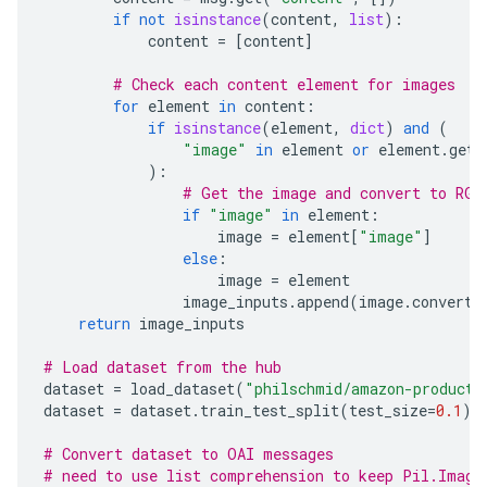
if
not
isinstance
(
content
,
list
):
content
=
[
content
]
# Check each content element for images
for
element
in
content
:
if
isinstance
(
element
,
dict
)
and
(
"image"
in
element
or
element
.
get
(
):
# Get the image and convert to RGB
if
"image"
in
element
:
image
=
element
[
"image"
]
else
:
image
=
element
image_inputs
.
append
(
image
.
convert
(
return
image_inputs
# Load dataset from the hub
dataset
=
load_dataset
(
"philschmid/amazon-product-
dataset
=
dataset
.
train_test_split
(
test_size
=
0.1
)
# Convert dataset to OAI messages
# need to use list comprehension to keep Pil.Image