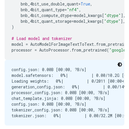
bnb_4bit_use_double_quant
=
True
,
bnb_4bit_quant_type
=
"nf4"
,
bnb_4bit_compute_dtype
=
model_kwargs
[
"dtype"
],
bnb_4bit_quant_storage
=
model_kwargs
[
"dtype"
],
)
# Load model and tokenizer
model
=
AutoModelForImageTextToText
.
from_pretraine
processor
=
AutoProcessor
.
from_pretrained
(
"google/
config.json: 0.00B [00:00, ?B/s]

model.safetensors:   0%|          | 0.00/10.2G [00
Loading weights:   0%|          | 0/2011 [00:00<?,
generation_config.json:   0%|          | 0.00/149 
processor_config.json: 0.00B [00:00, ?B/s]

chat_template.jinja: 0.00B [00:00, ?B/s]

config.json: 0.00B [00:00, ?B/s]

tokenizer_config.json: 0.00B [00:00, ?B/s]
