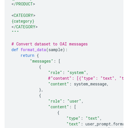
<
/PRODUCT
>

<
CATEGORY
{category}
<
/CATEGORY
"""
# Convert dataset to OAI messages
def
format_data
(
sample
):
return
{
"messages"
:
[
{
"role"
:
"system"
,
#"content": [{"type": "text", "te
"content"
:
system_message
,
},
{
"role"
:
"user"
,
"content"
:
[
{
"type"
:
"text"
,
"text"
:
user_prompt
.
format