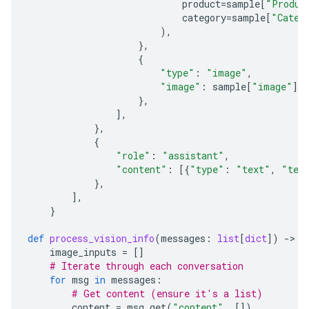
product
=
sample
[
"Produc
category
=
sample
[
"Categ
),
},
{
"type"
:
"image"
,
"image"
:
sample
[
"image"
],
},
],
},
{
"role"
:
"assistant"
,
"content"
:
[{
"type"
:
"text"
,
"tex
},
],
}
def
process_vision_info
(
messages
:
list
[
dict
])
-
> 
l
image_inputs
=
[]
# Iterate through each conversation
for
msg
in
messages
:
# Get content (ensure it's a list)
content
=
msg
.
get
(
"content"
,
[])