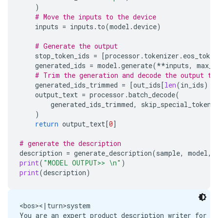
)
# Move the inputs to the device
inputs
=
inputs
.
to
(
model
.
device
)
# Generate the output
stop_token_ids
=
[
processor
.
tokenizer
.
eos_token
generated_ids
=
model
.
generate
(
**
inputs
,
max_n
# Trim the generation and decode the output to
generated_ids_trimmed
=
[
out_ids
[
len
(
in_ids
)
:
output_text
=
processor
.
batch_decode
(
generated_ids_trimmed
,
skip_special_tokens
)
return
output_text
[
0
]
# generate the description
description
=
generate_description
(
sample
,
model
,
print
(
"MODEL OUTPUT>> 
\n
"
)
print
(
description
)
<bos><|turn>system

You are an expert product description writer for Am