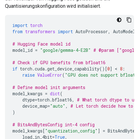
Quantisierungskonfiguration wird initialisiert.
import
torch
from
transformers
import
AutoProcessor
,
AutoModelF
# Hugging Face model id
model_id
=
"google/gemma-4-E2B"
# @param ["google
# Check if GPU benefits from bfloat16
if
torch
.
cuda
.
get_device_capability
()[
0
]
 < 
8
:
raise
ValueError
(
"GPU does not support bfloat1
# Define model init arguments
model_kwargs
=
dict
(
dtype
=
torch
.
bfloat16
,
# What torch dtype to us
device_map
=
"auto"
,
# Let torch decide how to l
)
# BitsAndBytesConfig int-4 config
model_kwargs
[
"quantization_config"
]
=
BitsAndBytes
load_in_4bit
=
True
,