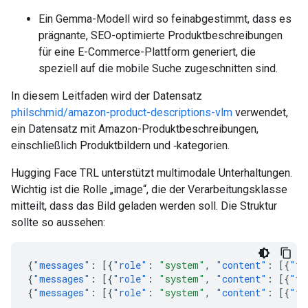
Ein Gemma-Modell wird so feinabgestimmt, dass es
prägnante, SEO-optimierte Produktbeschreibungen
für eine E-Commerce-Plattform generiert, die
speziell auf die mobile Suche zugeschnitten sind.
In diesem Leitfaden wird der Datensatz
philschmid/amazon-product-descriptions-vlm
verwendet,
ein Datensatz mit Amazon-Produktbeschreibungen,
einschließlich Produktbildern und ‑kategorien.
Hugging Face TRL unterstützt multimodale Unterhaltungen.
Wichtig ist die Rolle „image“, die der Verarbeitungsklasse
mitteilt, dass das Bild geladen werden soll. Die Struktur
sollte so aussehen:
{
"messages"
:
[{
"role"
:
"system"
,
"content"
:
[{
"ty
{
"messages"
:
[{
"role"
:
"system"
,
"content"
:
[{
"ty
{
"messages"
:
[{
"role"
:
"system"
,
"content"
:
[{
"ty