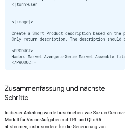
<|turn>user

<|image|>

Create a Short Product description based on the pr
Only return description. The description should be 
<PRODUCT>

Hasbro Marvel Avengers-Serie Marvel Assemble Titan-
</PRODUCT>

<CATEGORY>

Toys & Games | Toy Figures & Playsets | Action Fig
</CATEGORY><turn|>

Zusammenfassung und nächste
<|turn>model

Schritte
MODEL OUTPUT>> 

In dieser Anleitung wurde beschrieben, wie Sie ein Gemma-
Modell für Vision-Aufgaben mit TRL und QLoRA
abstimmen, insbesondere für die Generierung von