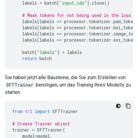
labels
=
batch
[
"input_ids"
]
.
clone
()
# Mask tokens for not being used in the loss c
labels
[
labels
==
processor
.
tokenizer
.
pad_token_
labels
[
labels
==
processor
.
tokenizer
.
boi_token_
labels
[
labels
==
processor
.
tokenizer
.
image_tok
labels
[
labels
==
processor
.
tokenizer
.
eoi_token_
batch
[
"labels"
]
=
labels
return
batch
Sie haben jetzt alle Bausteine, die Sie zum Erstellen von
SFTTrainer
benötigen, um das Training Ihres Modells zu
starten.
from
trl
import
SFTTrainer
# Create Trainer object
trainer
=
SFTTrainer
(
model
=
model
,