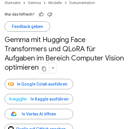
Startseite
Gemma
Modelle
Dokumentation
War das hilfreich?
Feedback geben
Gemma mit Hugging Face
Transformers und QLo
RA für
Aufgaben im Bereich Computer Vision
optimieren
In Google Colab ausführen
In Kaggle ausführen
In Vertex AI öffnen