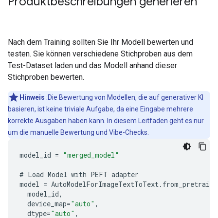
Produktbeschreibungen generieren
Nach dem Training sollten Sie Ihr Modell bewerten und
testen. Sie können verschiedene Stichproben aus dem
Test-Dataset laden und das Modell anhand dieser
Stichproben bewerten.
Hinweis
:Die Bewertung von Modellen, die auf generativer KI
basieren, ist keine triviale Aufgabe, da eine Eingabe mehrere
korrekte Ausgaben haben kann. In diesem Leitfaden geht es nur
um die manuelle Bewertung und Vibe-Checks.
model_id
=
"merged_model"
#
Load
Model
with
PEFT
adapter
model
=
AutoModelForImageTextToText
.
from_pretraine
model_id
,
device_map
=
"auto"
,
dtype
=
"auto"
,