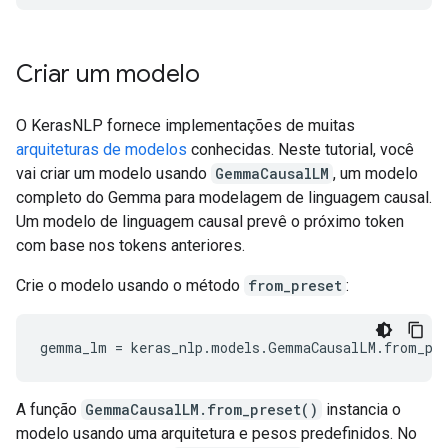
Criar um modelo
O KerasNLP fornece implementações de muitas
arquiteturas de modelos
conhecidas. Neste tutorial, você
vai criar um modelo usando
GemmaCausalLM
, um modelo
completo do Gemma para modelagem de linguagem causal.
Um modelo de linguagem causal prevê o próximo token
com base nos tokens anteriores.
Crie o modelo usando o método
from_preset
:
gemma_lm
=
keras_nlp
.
models
.
GemmaCausalLM
.
from_pr
A função
GemmaCausalLM.from_preset()
instancia o
modelo usando uma arquitetura e pesos predefinidos. No