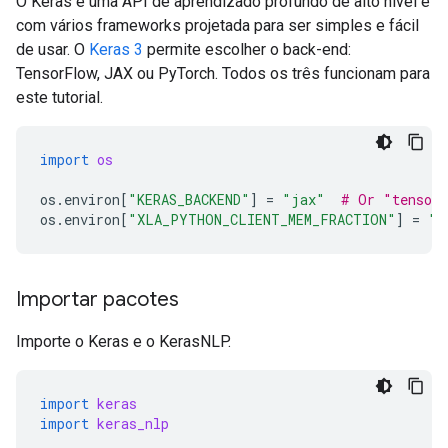
O Keras é uma API de aprendizado profundo de alto nível e
com vários frameworks projetada para ser simples e fácil
de usar. O
Keras 3
permite escolher o back-end:
TensorFlow, JAX ou PyTorch. Todos os três funcionam para
este tutorial.
import
os
os
.
environ
[
"KERAS_BACKEND"
]
=
"jax"
# Or "tensorf
os
.
environ
[
"XLA_PYTHON_CLIENT_MEM_FRACTION"
]
=
"0
Importar pacotes
Importe o Keras e o KerasNLP.
import
keras
import
keras_nlp