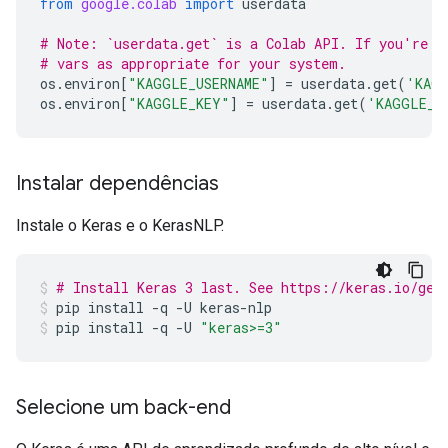
from
google.colab
import
userdata
# Note: `userdata.get` is a Colab API. If you're n
# vars as appropriate for your system.
os
.
environ
[
"KAGGLE_USERNAME"
]
=
userdata
.
get
(
'KAGG
os
.
environ
[
"KAGGLE_KEY"
]
=
userdata
.
get
(
'KAGGLE_K
Instalar dependências
Instale o Keras e o KerasNLP.
# Install Keras 3 last. See https://keras.io/get
pip
install
-q
-U
keras-nlp
pip
install
-q
-U
"keras>=3"
Selecione um back-end