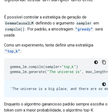
É possível controlar a estratégia de geração de
GemmaCausalLM
definindo o argumento
sampler
em
compile()
. Por padrão, a amostragem
"greedy"
será
usada.
Como um experimento, tente definir uma estratégia
"top_k"
:
gemma_lm
.
compile
(
sampler
=
"top_k"
)
gemma_lm
.
generate
(
"The universe is"
,
max_length
=
64
Enquanto o algoritmo ganancioso padrão sempre escolhe o
token com a maior probabilidade, o algoritmo top-K