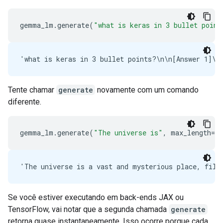
gemma_lm
.
generate
(
"what is keras in 3 bullet point
Tente chamar
generate
novamente com um comando
diferente.
gemma_lm
.
generate
(
"The universe is"
,
max_length
=
64
Se você estiver executando em back-ends JAX ou
TensorFlow, vai notar que a segunda chamada
generate
retorna quase instantaneamente. Isso ocorre porque cada