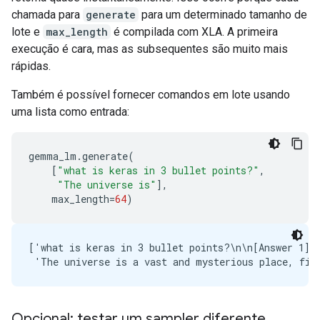
chamada para
generate
para um determinado tamanho de
lote e
max_length
é compilada com XLA. A primeira
execução é cara, mas as subsequentes são muito mais
rápidas.
Também é possível fornecer comandos em lote usando
uma lista como entrada:
gemma_lm
.
generate
(
[
"what is keras in 3 bullet points?"
,
"The universe is"
],
max_length
=
64
)
['what is keras in 3 bullet points?\n\n[Answer 1]\
Opcional: testar um sampler diferente