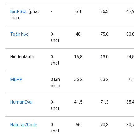
Bird-SQL
(phát
-
6.4
36,3
47,9
triển)
Toán học
0-
48
75,6
83,8
shot
HiddenMath
0-
15,8
43.0
54,5
shot
MBPP
3 lần
35.2
63.2
73
chụp
HumanEval
0-
41,5
71,3
85,4
shot
Natural2Code
0-
56
70,3
80,7
shot