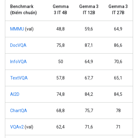
Benchmark
Gemma
Gemma 3
Gemma 3
(Điểm chuẩn)
3 IT 4B
IT 12B
IT 27B
MMMU
(val)
48,8
59,6
64,9
DocVQA
75,8
87,1
86,6
InfoVQA
50
64,9
70,6
TextVQA
57,8
67,7
65,1
AI2D
74,8
84,2
84,5
ChartQA
68,8
75,7
78
VQAv2
(val)
62,4
71,6
71