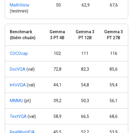
MathVista
50
62,9
67,6
(testmini)
Benchmark
Gemma
Gemma 3
Gemma 3
(Điểm chuẩn)
3 PT 4B
PT 12B
PT 27B
COCOcap
102
111
116
DocVQA
(val)
72,8
82,3
85,6
InfoVQA
(val)
44,1
54,8
59,4
MMMU
(pt)
39,2
50,3
56,1
TextVQA
(val)
58,9
66,5
68,6
RealWorldQA
45,5
52,2
53,9