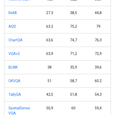
ReMI
27.3
38,5
44,8
AI2D
63.2
75,2
79
ChartQA
63,6
74,7
76,3
VQAv2
63,9
71,2
72,9
BLINK
38
35,9
39,6
OKVQA
51
58,7
60.2
TallyQA
42,5
51,8
54,3
SpatialSense
50,9
60
59,4
VQA