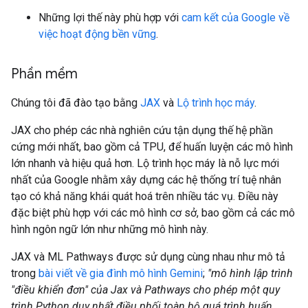
Những lợi thế này phù hợp với
cam kết của Google về
việc hoạt động bền vững
.
Phần mềm
Chúng tôi đã đào tạo bằng
JAX
và
Lộ trình học máy
.
JAX cho phép các nhà nghiên cứu tận dụng thế hệ phần
cứng mới nhất, bao gồm cả TPU, để huấn luyện các mô hình
lớn nhanh và hiệu quả hơn. Lộ trình học máy là nỗ lực mới
nhất của Google nhằm xây dựng các hệ thống trí tuệ nhân
tạo có khả năng khái quát hoá trên nhiều tác vụ. Điều này
đặc biệt phù hợp với các mô hình cơ sở, bao gồm cả các mô
hình ngôn ngữ lớn như những mô hình này.
JAX và ML Pathways được sử dụng cùng nhau như mô tả
trong
bài viết về gia đình mô hình Gemini
;
"mô hình lập trình
"điều khiển đơn" của Jax và Pathways cho phép một quy
trình Python duy nhất điều phối toàn bộ quá trình huấn