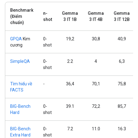
Benchmark
n-
Gemma
Gemma
Gemma
(Điểm
shot
3 IT 1B
3 IT 4B
3 IT 12B
chuẩn)
GPQA
Kim
0-
19,2
30,8
40,9
cương
shot
SimpleQA
0-
2.2
4
6,3
shot
Tìm hiểu về
-
36,4
70,1
75,8
FACTS
BIG-Bench
0-
39.1
72,2
85,7
Hard
shot
BIG-Bench
0-
7.2
11.0
16.3
Extra Hard
shot