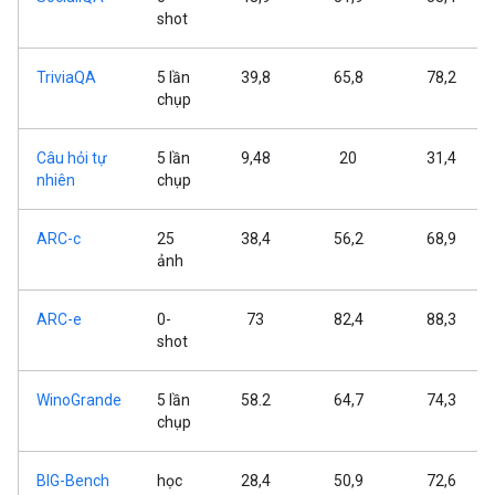
shot
TriviaQA
5 lần
39,8
65,8
78,2
chụp
Câu hỏi tự
5 lần
9,48
20
31,4
nhiên
chụp
ARC-c
25
38,4
56,2
68,9
ảnh
ARC-e
0-
73
82,4
88,3
shot
WinoGrande
5 lần
58.2
64,7
74,3
chụp
BIG-Bench
học
28,4
50,9
72,6