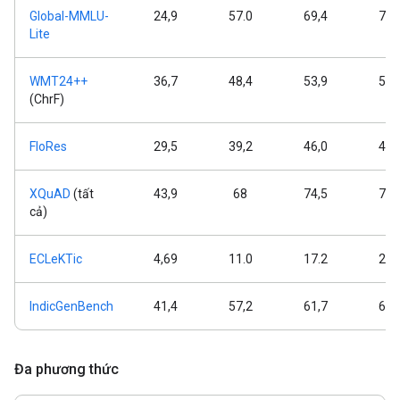
Global-MMLU-
24,9
57.0
69,4
75,
Lite
WMT24++
36,7
48,4
53,9
55,
(ChrF)
FloRes
29,5
39,2
46,0
48,
XQuAD
(tất
43,9
68
74,5
76,
cả)
ECLeKTic
4,69
11.0
17.2
24,
IndicGenBench
41,4
57,2
61,7
63,
Đa phương thức