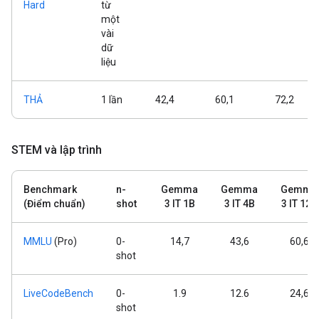
Hard
từ
một
vài
dữ
liệu
THẢ
1 lần
42,4
60,1
72,2
STEM và lập trình
Benchmark
n-
Gemma
Gemma
Gemma
(Điểm chuẩn)
shot
3 IT 1B
3 IT 4B
3 IT 12B
MMLU
(Pro)
0-
14,7
43,6
60,6
shot
LiveCodeBench
0-
1.9
12.6
24,6
shot