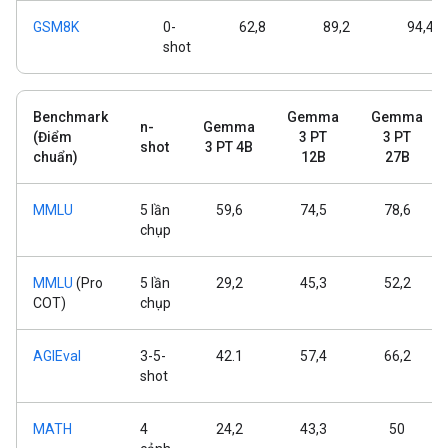
GSM8K
0-
62,8
89,2
94,4
shot
Benchmark
Gemma
Gemma
n-
Gemma
(Điểm
3 PT
3 PT
shot
3 PT 4B
chuẩn)
12B
27B
MMLU
5 lần
59,6
74,5
78,6
chụp
MMLU
(Pro
5 lần
29,2
45,3
52,2
COT)
chụp
AGIEval
3-5-
42.1
57,4
66,2
shot
MATH
4
24,2
43,3
50