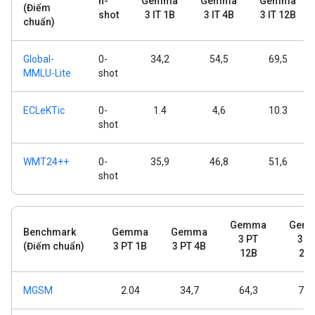
n-
Gemma
Gemma
Gemma
(Điểm
shot
3 IT 1B
3 IT 4B
3 IT 12B
chuẩn)
Global-
0-
34,2
54,5
69,5
MMLU-Lite
shot
ECLeKTic
0-
1.4
4,6
10.3
shot
WMT24++
0-
35,9
46,8
51,6
shot
Gemma
Gem
Benchmark
Gemma
Gemma
3 PT
3 P
(Điểm chuẩn)
3 PT 1B
3 PT 4B
12B
27
MGSM
2.04
34,7
64,3
74,