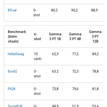
IFEval
0-
80,2
90,2
88,9
shot
Benchmark
Gemma
n-
Gemma
Gemma
(Điểm
3 PT
shot
3 PT 1B
3 PT 4B
chuẩn)
12B
HellaSwag
10
62,3
77,2
84,2
cảnh
BoolQ
0-
63.2
72,3
78,8
shot
PIQA
0-
73,8
79,6
81,8
shot
SocialIQA
0-
48,9
51,9
53,4