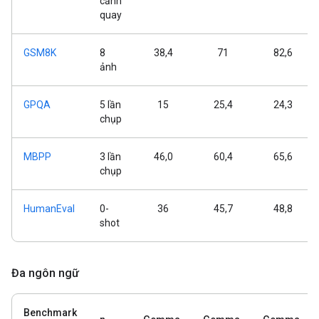
cảnh
quay
GSM8K
8
38,4
71
82,6
ảnh
GPQA
5 lần
15
25,4
24,3
chụp
MBPP
3 lần
46,0
60,4
65,6
chụp
HumanEval
0-
36
45,7
48,8
shot
Đa ngôn ngữ
Benchmark