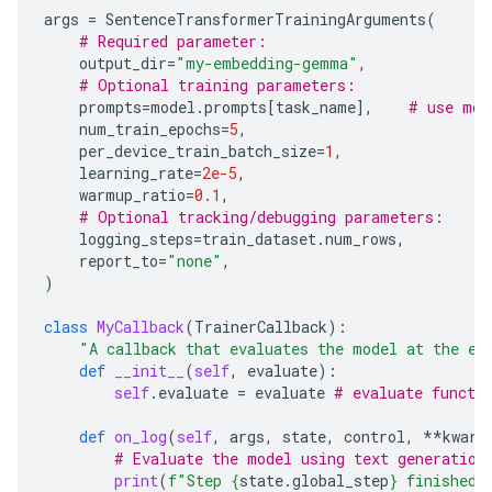
args
=
SentenceTransformerTrainingArguments
(
# Required parameter:
output_dir
=
"my-embedding-gemma"
,
# Optional training parameters:
prompts
=
model
.
prompts
[
task_name
],
# use mod
num_train_epochs
=
5
,
per_device_train_batch_size
=
1
,
learning_rate
=
2e-5
,
warmup_ratio
=
0.1
,
# Optional tracking/debugging parameters:
logging_steps
=
train_dataset
.
num_rows
,
report_to
=
"none"
,
)
class
MyCallback
(
TrainerCallback
):
"A callback that evaluates the model at the en
def
__init__
(
self
,
evaluate
):
self
.
evaluate
=
evaluate
# evaluate functi
def
on_log
(
self
,
args
,
state
,
control
,
**
kwarg
# Evaluate the model using text generation
print
(
f
"Step 
{
state
.
global_step
}
 finished.