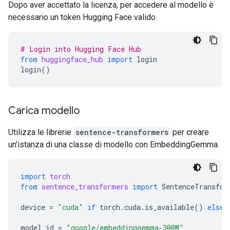
Dopo aver accettato la licenza, per accedere al modello è
necessario un token Hugging Face valido.
# Login into Hugging Face Hub
from
huggingface_hub
import
login
login
()
Carica modello
Utilizza le librerie
sentence-transformers
per creare
un'istanza di una classe di modello con EmbeddingGemma.
import
torch
from
sentence_transformers
import
SentenceTransfor
device
=
"cuda"
if
torch
.
cuda
.
is_available
()
else
model_id
=
"google/embeddinggemma-300M"