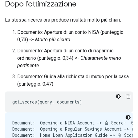
Step 15 finished. Running evaluation:

Dopo l'ottimizzazione
Document:  Opening a NISA Account -> 🤖 Score:  0.7
Document:  Opening a Regular Savings Account -> 🤖 
Document:  Home Loan Application Guide -> 🤖 Score:
La stessa ricerca ora produce risultati molto più chiari:
Step 15 finished. Running evaluation:

Document:  Opening a NISA Account -> 🤖 Score:  0.7
Documento: Apertura di un conto NISA (punteggio:
Document:  Opening a Regular Savings Account -> 🤖 
0,73) <-
Molto più sicuro
Document:  Home Loan Application Guide -> 🤖 Score:
Documento: Apertura di un conto di risparmio
ordinario (punteggio: 0,34) <-
Chiaramente meno
pertinente
Documento: Guida alla richiesta di mutuo per la casa
(punteggio: 0,47)
Document:  Opening a NISA Account -> 🤖 Score:  0.7
Document:  Opening a Regular Savings Account -> 🤖 