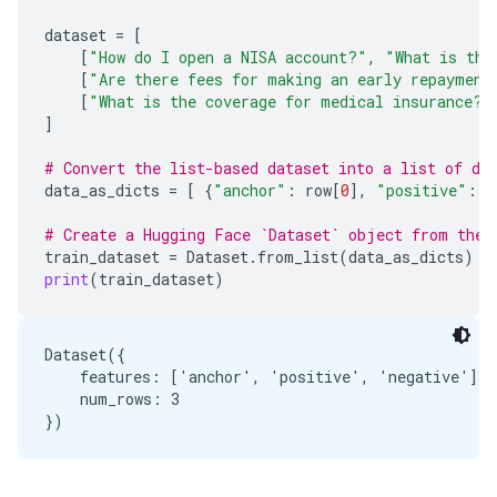
dataset
=
[
[
"How do I open a NISA account?"
,
"What is the
[
"Are there fees for making an early repayment
[
"What is the coverage for medical insurance?"
]
# Convert the list-based dataset into a list of di
data_as_dicts
=
[
{
"anchor"
:
row
[
0
],
"positive"
:
r
# Create a Hugging Face `Dataset` object from the 
train_dataset
=
Dataset
.
from_list
(
data_as_dicts
)
print
(
train_dataset
)
Dataset({

    features: ['anchor', 'positive', 'negative'],

    num_rows: 3
