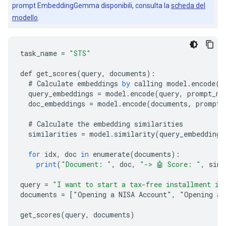
prompt EmbeddingGemma disponibili, consulta la
scheda del
modello
.
task_name
=
"STS"
def
get_scores
(
query
,
documents
)
:
#
Calculate
embeddings
by
calling
model
.
encode
()
query_embeddings
=
model
.
encode
(
query
,
prompt_na
doc_embeddings
=
model
.
encode
(
documents
,
prompt_
#
Calculate
the
embedding
similarities
similarities
=
model
.
similarity
(
query_embeddings
for
idx
,
doc
in
enumerate
(
documents
)
:
print
(
"Document: "
,
doc
,
"-> 🤖 Score: "
,
simi
query
=
"I want to start a tax-free installment in
documents
=
[
"Opening a NISA Account", "Opening a 
get_scores
(
query
,
documents
)