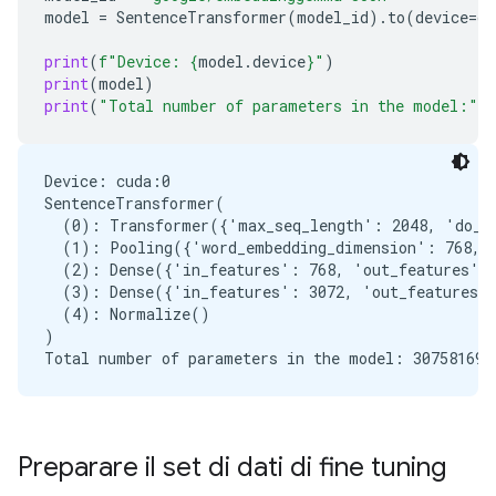
model
=
SentenceTransformer
(
model_id
)
.
to
(
device
=
de
print
(
f
"Device: 
{
model
.
device
}
"
)
print
(
model
)
print
(
"Total number of parameters in the model:"
,
Device: cuda:0

SentenceTransformer(

  (0): Transformer({'max_seq_length': 2048, 'do_lo
  (1): Pooling({'word_embedding_dimension': 768, '
  (2): Dense({'in_features': 768, 'out_features': 
  (3): Dense({'in_features': 3072, 'out_features':
  (4): Normalize()

)

Preparare il set di dati di fine tuning