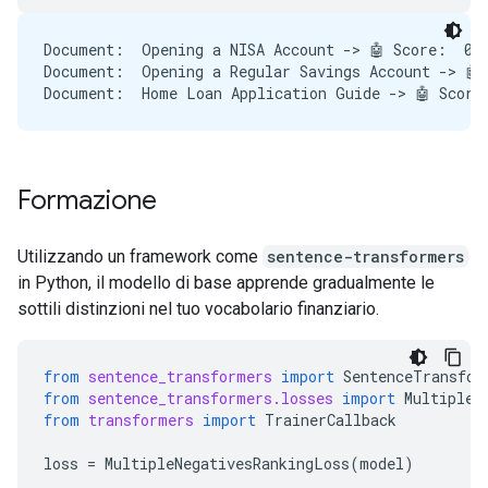
Document:  Opening a NISA Account -> 🤖 Score:  0.5
Document:  Opening a Regular Savings Account -> 🤖 
Formazione
Utilizzando un framework come
sentence-transformers
in Python, il modello di base apprende gradualmente le
sottili distinzioni nel tuo vocabolario finanziario.
from
sentence_transformers
import
SentenceTransfor
from
sentence_transformers.losses
import
MultipleN
from
transformers
import
TrainerCallback
loss
=
MultipleNegativesRankingLoss
(
model
)