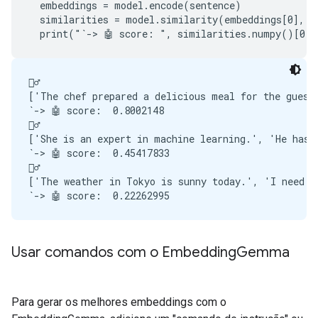
  embeddings = model.encode(sentence)

  similarities = model.similarity(embeddings[0], em
🙋‍♂️

['The chef prepared a delicious meal for the guests
`-> 🤖 score:  0.8002148

🙋‍♂️

['She is an expert in machine learning.', 'He has a
`-> 🤖 score:  0.45417833

🙋‍♂️

['The weather in Tokyo is sunny today.', 'I need to
Usar comandos com o Embedding
Gemma
Para gerar os melhores embeddings com o