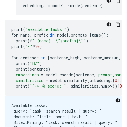
embeddings
=
model
.
encode
(
sentence
)
print
(
"Available tasks:"
)
for name
,
 prefix 
in
 model
.
prompts
.
items
():
  print
(
f
" {name}: 
\"
{prefix}
\"
"
)
print
(
"-"
*
80
)
for sentence 
in
[
sentence_high
,
 sentence_medium
,
 s
  print
(
"🙋‍♂️"
)
  print
(
sentence
)
embeddings
=
 model
.
encode
(
sentence
,
prompt_name
=
similarities
=
 model
.
similarity
(
embeddings
[
0
],
 e
  print
(
"`-> 🤖 score: "
,
 similarities
.
numpy
()[
0
][
Available tasks:

 query: "task: search result | query: "

 document: "title: none | text: "

 BitextMining: "task: search result | query: "
