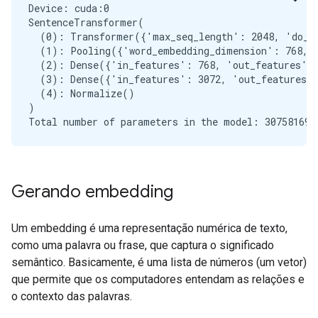
Device: cuda:0

SentenceTransformer(

  (0): Transformer({'max_seq_length': 2048, 'do_lo
  (1): Pooling({'word_embedding_dimension': 768, '
  (2): Dense({'in_features': 768, 'out_features': 
  (3): Dense({'in_features': 3072, 'out_features':
  (4): Normalize()

)

Gerando embedding
Um embedding é uma representação numérica de texto,
como uma palavra ou frase, que captura o significado
semântico. Basicamente, é uma lista de números (um vetor)
que permite que os computadores entendam as relações e
o contexto das palavras.