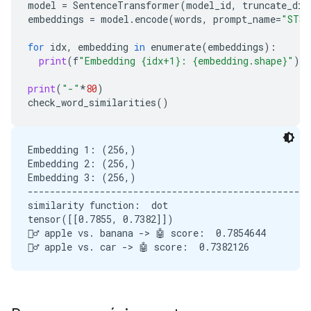
model
=
SentenceTransformer
(
model_id
,
truncate_dim
embeddings
=
model
.
encode
(
words
,
prompt_name
=
"STS"
for
idx
,
embedding
in
enumerate
(
embeddings
):
print
(
f
"Embedding {idx+1}: {embedding.shape}"
)
print
(
"-"
*
80
)
check_word_similarities
()
Embedding 1: (256,)

Embedding 2: (256,)

Embedding 3: (256,)

---------------------------------------------------
similarity function:  dot

tensor([[0.7855, 0.7382]])

🙋‍♂️ apple vs. banana -> 🤖 score:  0.7854644
