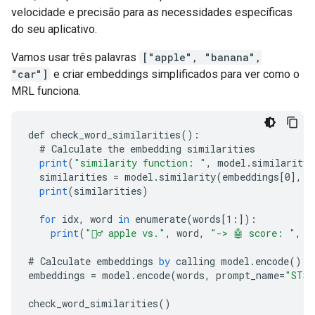
velocidade e precisão para as necessidades específicas
do seu aplicativo.
Vamos usar três palavras
["apple", "banana",
"car"]
e criar embeddings simplificados para ver como o
MRL funciona.
def
check_word_similarities
()
:
#
Calculate
the
embedding
similarities
print
(
"similarity function: "
,
model
.
similarity_
similarities
=
model
.
similarity
(
embeddings
[
0
]
,
e
print
(
similarities
)
for
idx
,
word
in
enumerate
(
words
[
1:
]
)
:
print
(
"🙋‍♂️ apple vs."
,
word
,
"-> 🤖 score: "
,
s
#
Calculate
embeddings
by
calling
model
.
encode
()
embeddings
=
model
.
encode
(
words
,
prompt_name
=
"STS"
check_word_similarities
()