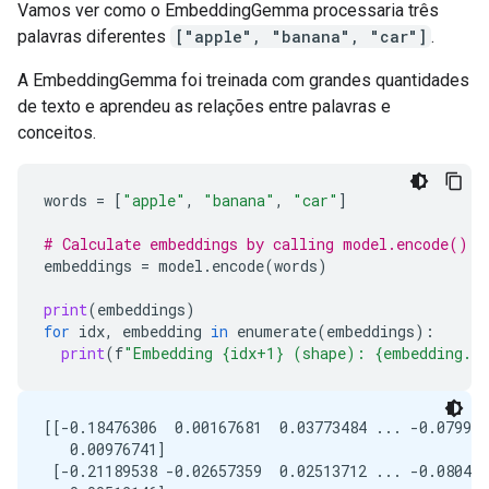
Vamos ver como o EmbeddingGemma processaria três
palavras diferentes
["apple", "banana", "car"]
.
A EmbeddingGemma foi treinada com grandes quantidades
de texto e aprendeu as relações entre palavras e
conceitos.
words
=
[
"apple"
,
"banana"
,
"car"
]
# Calculate embeddings by calling model.encode()
embeddings
=
model
.
encode
(
words
)
print
(
embeddings
)
for
idx
,
embedding
in
enumerate
(
embeddings
):
print
(
f
"Embedding {idx+1} (shape): {embedding.s
[[-0.18476306  0.00167681  0.03773484 ... -0.079962
   0.00976741]

 [-0.21189538 -0.02657359  0.02513712 ... -0.080426