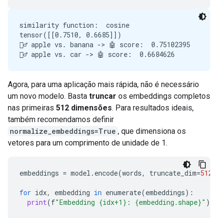
similarity function:  cosine

tensor([[0.7510, 0.6685]])

🙋‍♂️ apple vs. banana -> 🤖 score:  0.75102395

Agora, para uma aplicação mais rápida, não é necessário
um novo modelo. Basta
truncar
os embeddings completos
nas primeiras
512 dimensões
. Para resultados ideais,
também recomendamos definir
normalize_embeddings=True
, que dimensiona os
vetores para um comprimento de unidade de 1.
embeddings
=
model
.
encode
(
words
,
truncate_dim
=
512
,
for
idx
,
embedding
in
enumerate
(
embeddings
):
print
(
f
"Embedding {idx+1}: {embedding.shape}"
)