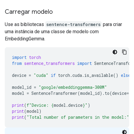
Carregar modelo
Use as bibliotecas
sentence-transformers
para criar
uma instância de uma classe de modelo com
EmbeddingGemma.
import
torch
from
sentence_transformers
import
SentenceTransfor
device
=
"cuda"
if
torch
.
cuda
.
is_available
()
else
model_id
=
"google/embeddinggemma-300M"
model
=
SentenceTransformer
(
model_id
)
.
to
(
device
=
de
print
(
f
"Device: 
{
model
.
device
}
"
)
print
(
model
)
print
(
"Total number of parameters in the model:"
,