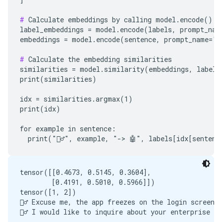
#
 Calculate embeddings by calling model.encode()

label_embeddings = model.encode(labels, prompt_name
embeddings = model.encode(sentence, prompt_name="Cl
#
 Calculate the embedding similarities

similarities = model.similarity(embeddings, label_e
print(similarities)

idx = similarities.argmax(1)

print(idx)

for example in sentence:

tensor([[0.4673, 0.5145, 0.3604],

        [0.4191, 0.5010, 0.5966]])

tensor([1, 2])

🙋‍♂️ Excuse me, the app freezes on the login screen