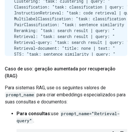
 Clustering: "task: clustering | query: "

 Classification: "task: classification | query: "

 InstructionRetrieval: "task: code retrieval | quer
 MultilabelClassification: "task: classification | 
 PairClassification: "task: sentence similarity | q
 Reranking: "task: search result | query: "

 Retrieval: "task: search result | query: "

 Retrieval-query: "task: search result | query: "

 Retrieval-document: "title: none | text: "

 STS: "task: sentence similarity | query: "

 Summarization: "task: summarization | query: "

---------------------------------------------------
Caso de uso: geração aumentada por recuperação
🙋‍♂️

(RAG)
['The chef prepared a delicious meal for the guests
`-> 🤖 score:  0.9363755

Para sistemas RAG, use os seguintes valores de
🙋‍♂️

prompt_name
para criar embeddings especializados para
['She is an expert in machine learning.', 'He has a
`-> 🤖 score:  0.6425841

suas consultas e documentos:
🙋‍♂️

['The weather in Tokyo is sunny today.', 'I need to
Para consultas
:use
prompt_name="Retrieval-
query"
.