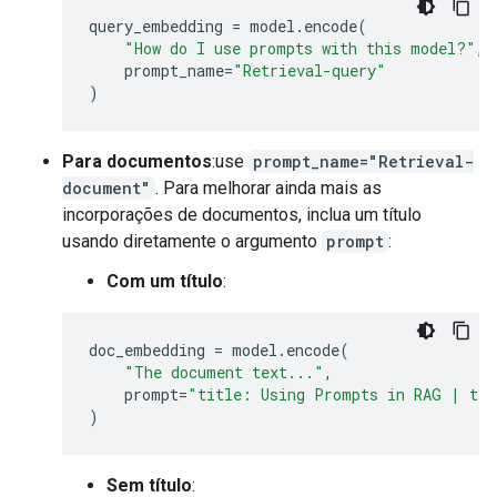
query_embedding
=
model
.
encode
(
"How do I use prompts with this model?"
,
prompt_name
=
"Retrieval-query"
)
Para documentos
:use
prompt_name="Retrieval-
document"
. Para melhorar ainda mais as
incorporações de documentos, inclua um título
usando diretamente o argumento
prompt
:
Com um título
:
doc_embedding
=
model
.
encode
(
"The document text..."
,
prompt
=
"title: Using Prompts in RAG | te
)
Sem título
: