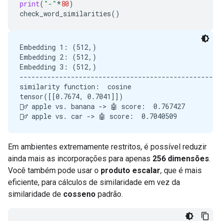
print
(
"-"
*
80
)
check_word_similarities
()
Embedding 1: (512,)

Embedding 2: (512,)

Embedding 3: (512,)

---------------------------------------------------
similarity function:  cosine

tensor([[0.7674, 0.7041]])

🙋‍♂️ apple vs. banana -> 🤖 score:  0.767427

Em ambientes extremamente restritos, é possível reduzir
ainda mais as incorporações para apenas
256 dimensões
.
Você também pode usar o
produto escalar
, que é mais
eficiente, para cálculos de similaridade em vez da
similaridade de
cosseno
padrão.