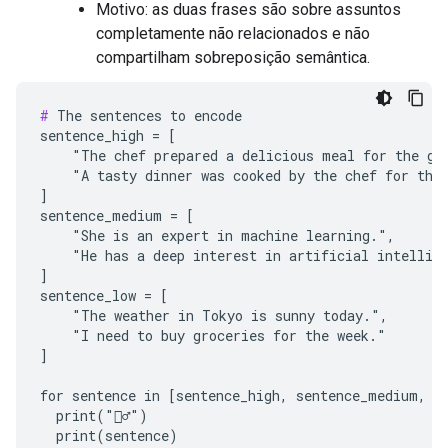
Motivo: as duas frases são sobre assuntos
completamente não relacionados e não
compartilham sobreposição semântica.
#
 The sentences to encode

sentence_high = [

    "The chef prepared a delicious meal for the gue
    "A tasty dinner was cooked by the chef for the 
]

sentence_medium = [

    "She is an expert in machine learning.",

    "He has a deep interest in artificial intellige
]

sentence_low = [

    "The weather in Tokyo is sunny today.",

    "I need to buy groceries for the week."

]

for sentence in [sentence_high, sentence_medium, se
  print("🙋‍♂️")

  print(sentence)
