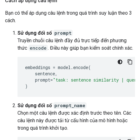
Cách áp dụng câu lệnh
Bạn có thể áp dụng câu lệnh trong quá trình suy luận theo 3
cách.
Sử dụng đối số
prompt
Truyền chuỗi câu lệnh đầy đủ trực tiếp đến phương
thức
encode
. Điều này giúp bạn kiểm soát chính xác.
embeddings
=
model
.
encode
(
sentence
,
prompt
=
"task: sentence similarity | query
)
Sử dụng đối số
prompt_name
Chọn một câu lệnh được xác định trước theo tên. Các
câu lệnh này được tải từ cấu hình của mô hình hoặc
trong quá trình khởi tạo.