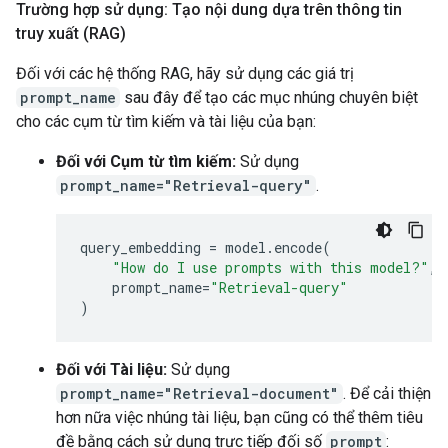
Trường hợp sử dụng: Tạo nội dung dựa trên thông tin
🙋‍♂️

truy xuất (RAG)
['The chef prepared a delicious meal for the guests
`-> 🤖 score:  0.9363755

Đối với các hệ thống RAG, hãy sử dụng các giá trị
🙋‍♂️

prompt_name
sau đây để tạo các mục nhúng chuyên biệt
['She is an expert in machine learning.', 'He has a
`-> 🤖 score:  0.6425841

cho các cụm từ tìm kiếm và tài liệu của bạn:
🙋‍♂️

['The weather in Tokyo is sunny today.', 'I need to
Đối với Cụm từ tìm kiếm:
Sử dụng
prompt_name="Retrieval-query"
.
query_embedding
=
model
.
encode
(
"How do I use prompts with this model?"
,
prompt_name
=
"Retrieval-query"
)
Đối với Tài liệu:
Sử dụng
prompt_name="Retrieval-document"
. Để cải thiện
hơn nữa việc nhúng tài liệu, bạn cũng có thể thêm tiêu
đề bằng cách sử dụng trực tiếp đối số
prompt
: