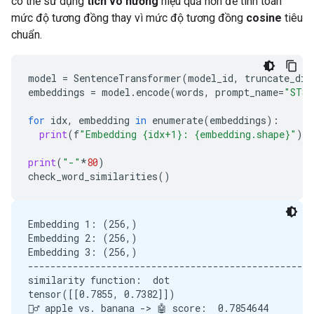
có thể sử dụng
tích vô hướng
hiệu quả hơn để tính toán
mức độ tương đồng thay vì mức độ tương đồng
cosine
tiêu
chuẩn.
model
=
SentenceTransformer
(
model_id
,
truncate_dim
embeddings
=
model
.
encode
(
words
,
prompt_name
=
"STS"
for
idx
,
embedding
in
enumerate
(
embeddings
):
print
(
f
"Embedding {idx+1}: {embedding.shape}"
)
print
(
"-"
*
80
)
check_word_similarities
()
Embedding 1: (256,)

Embedding 2: (256,)

Embedding 3: (256,)

---------------------------------------------------
similarity function:  dot

tensor([[0.7855, 0.7382]])

🙋‍♂️ apple vs. banana -> 🤖 score:  0.7854644
