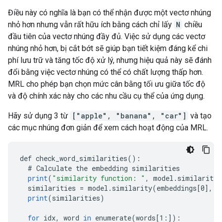
Điều này có nghĩa là bạn có thể nhận được một vectơ nhúng
nhỏ hơn nhưng vẫn rất hữu ích bằng cách chỉ lấy
N
chiều
đầu tiên của vectơ nhúng đầy đủ. Việc sử dụng các vectơ
nhúng nhỏ hơn, bị cắt bớt sẽ giúp bạn tiết kiệm đáng kể chi
phí lưu trữ và tăng tốc độ xử lý, nhưng hiệu quả này sẽ đánh
đổi bằng việc vectơ nhúng có thể có chất lượng thấp hơn.
MRL cho phép bạn chọn mức cân bằng tối ưu giữa tốc độ
và độ chính xác này cho các nhu cầu cụ thể của ứng dụng.
Hãy sử dụng 3 từ
["apple", "banana", "car"]
và tạo
các mục nhúng đơn giản để xem cách hoạt động của MRL.
def
check_word_similarities
()
:
#
Calculate
the
embedding
similarities
print
(
"similarity function: "
,
model
.
similarity_
similarities
=
model
.
similarity
(
embeddings
[
0
]
,
e
print
(
similarities
)
for
idx
,
word
in
enumerate
(
words
[
1:
]
)
: