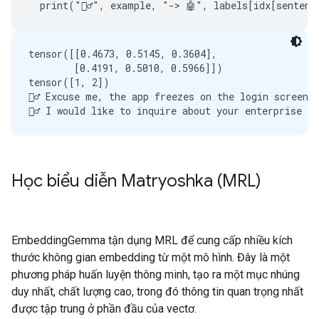
tensor([[0.4673, 0.5145, 0.3604],

        [0.4191, 0.5010, 0.5966]])

tensor([1, 2])

🙋‍♂️ Excuse me, the app freezes on the login screen
Học biểu diễn Matryoshka (MRL)
EmbeddingGemma tận dụng MRL để cung cấp nhiều kích
thước không gian embedding từ một mô hình. Đây là một
phương pháp huấn luyện thông minh, tạo ra một mục nhúng
duy nhất, chất lượng cao, trong đó thông tin quan trọng nhất
được tập trung ở phần đầu của vectơ.