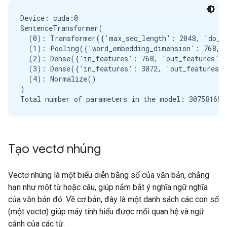
Device: cuda:0

SentenceTransformer(

  (0): Transformer({'max_seq_length': 2048, 'do_lo
  (1): Pooling({'word_embedding_dimension': 768, '
  (2): Dense({'in_features': 768, 'out_features': 
  (3): Dense({'in_features': 3072, 'out_features':
  (4): Normalize()

)

Tạo vectơ nhúng
Vectơ nhúng là một biểu diễn bằng số của văn bản, chẳng
hạn như một từ hoặc câu, giúp nắm bắt ý nghĩa ngữ nghĩa
của văn bản đó. Về cơ bản, đây là một danh sách các con số
(một vectơ) giúp máy tính hiểu được mối quan hệ và ngữ
cảnh của các từ.