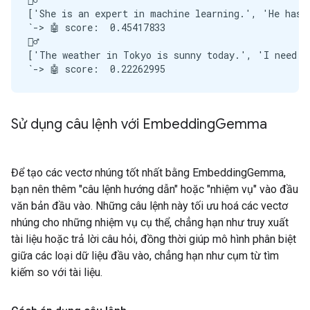
['She is an expert in machine learning.', 'He has a
`-> 🤖 score:  0.45417833

🙋‍♂️

['The weather in Tokyo is sunny today.', 'I need to
Sử dụng câu lệnh với Embedding
Gemma
Để tạo các vectơ nhúng tốt nhất bằng EmbeddingGemma,
bạn nên thêm "câu lệnh hướng dẫn" hoặc "nhiệm vụ" vào đầu
văn bản đầu vào. Những câu lệnh này tối ưu hoá các vectơ
nhúng cho những nhiệm vụ cụ thể, chẳng hạn như truy xuất
tài liệu hoặc trả lời câu hỏi, đồng thời giúp mô hình phân biệt
giữa các loại dữ liệu đầu vào, chẳng hạn như cụm từ tìm
kiếm so với tài liệu.