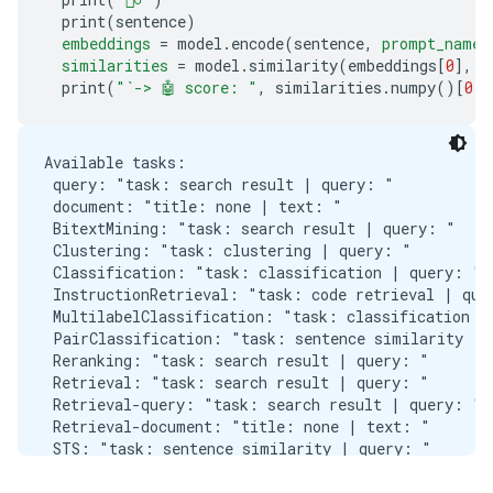
  print
(
sentence
)
embeddings
=
 model
.
encode
(
sentence
,
prompt_name
=
similarities
=
 model
.
similarity
(
embeddings
[
0
],
 e
  print
(
"`-> 🤖 score: "
,
 similarities
.
numpy
()[
0
][
Available tasks:

 query: "task: search result | query: "

 document: "title: none | text: "

 BitextMining: "task: search result | query: "

 Clustering: "task: clustering | query: "

 Classification: "task: classification | query: "

 InstructionRetrieval: "task: code retrieval | quer
 MultilabelClassification: "task: classification | 
 PairClassification: "task: sentence similarity | q
 Reranking: "task: search result | query: "

 Retrieval: "task: search result | query: "

 Retrieval-query: "task: search result | query: "

 Retrieval-document: "title: none | text: "

 STS: "task: sentence similarity | query: "

 Summarization: "task: summarization | query: "

---------------------------------------------------