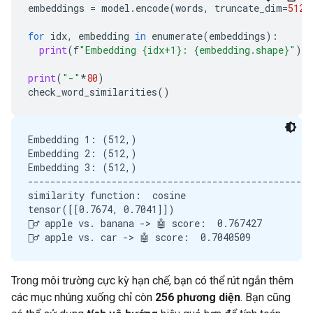
embeddings
=
model
.
encode
(
words
,
truncate_dim
=
512
,
for
idx
,
embedding
in
enumerate
(
embeddings
):
print
(
f
"Embedding {idx+1}: {embedding.shape}"
)
print
(
"-"
*
80
)
check_word_similarities
()
Embedding 1: (512,)

Embedding 2: (512,)

Embedding 3: (512,)

---------------------------------------------------
similarity function:  cosine

tensor([[0.7674, 0.7041]])

🙋‍♂️ apple vs. banana -> 🤖 score:  0.767427

Trong môi trường cực kỳ hạn chế, bạn có thể rút ngắn thêm
các mục nhúng xuống chỉ còn
256 phương diện
. Bạn cũng