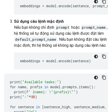
embeddings
=
model
.
encode
(
sentence
,
prompt_na
Sử dụng câu lệnh mặc định
Nếu bạn không chỉ định
prompt
hoặc
prompt_name
,
hệ thống sẽ tự động sử dụng câu lệnh được đặt làm
default_prompt_name
. Nếu bạn không đặt câu lệnh
mặc định, thì hệ thống sẽ không áp dụng câu lệnh nào.
embeddings
=
model
.
encode
(
sentence
)
print
(
"Available tasks:"
)
for name
,
 prefix 
in
 model
.
prompts
.
items
():
  print
(
f
" {name}: 
\"
{prefix}
\"
"
)
print
(
"-"
*
80
)
for sentence 
in
[
sentence_high
,
 sentence_medium
,
 s
  print
(
"🙋‍♂️"
)