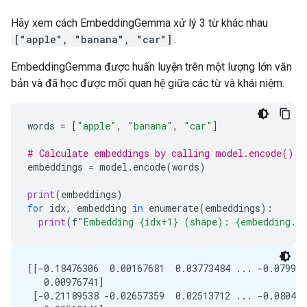
Hãy xem cách EmbeddingGemma xử lý 3 từ khác nhau
["apple", "banana", "car"]
.
EmbeddingGemma được huấn luyện trên một lượng lớn văn
bản và đã học được mối quan hệ giữa các từ và khái niệm.
words
=
[
"apple"
,
"banana"
,
"car"
]
# Calculate embeddings by calling model.encode()
embeddings
=
model
.
encode
(
words
)
print
(
embeddings
)
for
idx
,
embedding
in
enumerate
(
embeddings
):
print
(
f
"Embedding {idx+1} (shape): {embedding.s
[[-0.18476306  0.00167681  0.03773484 ... -0.079962
   0.00976741]

 [-0.21189538 -0.02657359  0.02513712 ... -0.080426