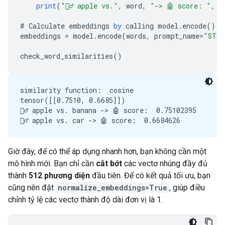
print
(
"🙋‍♂️ apple vs."
,
word
,
"-> 🤖 score: "
,
s
#
Calculate
embeddings
by
calling
model
.
encode
()
embeddings
=
model
.
encode
(
words
,
prompt_name
=
"STS"
check_word_similarities
()
similarity function:  cosine

tensor([[0.7510, 0.6685]])

🙋‍♂️ apple vs. banana -> 🤖 score:  0.75102395

Giờ đây, để có thể áp dụng nhanh hơn, bạn không cần một
mô hình mới. Bạn chỉ cần
cắt bớt
các vectơ nhúng đầy đủ
thành
512 phương diện
đầu tiên. Để có kết quả tối ưu, bạn
cũng nên đặt
normalize_embeddings=True
, giúp điều
chỉnh tỷ lệ các vectơ thành độ dài đơn vị là 1.