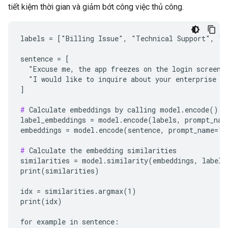
tiết kiệm thời gian và giảm bớt công việc thủ công.
labels = ["Billing Issue", "Technical Support", "Sa
sentence = [

  "Excuse me, the app freezes on the login screen. 
  "I would like to inquire about your enterprise pl
]

#
 Calculate embeddings by calling model.encode()

label_embeddings = model.encode(labels, prompt_name
embeddings = model.encode(sentence, prompt_name="Cl
#
 Calculate the embedding similarities

similarities = model.similarity(embeddings, label_e
print(similarities)

idx = similarities.argmax(1)

print(idx)

for example in sentence:
