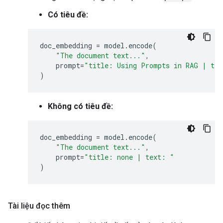
Có tiêu đề:
doc_embedding
=
model
.
encode
(
"The document text..."
,
prompt
=
"title: Using Prompts in RAG | te
)
Không có tiêu đề:
doc_embedding
=
model
.
encode
(
"The document text..."
,
prompt
=
"title: none | text: "
)
Tài liệu đọc thêm