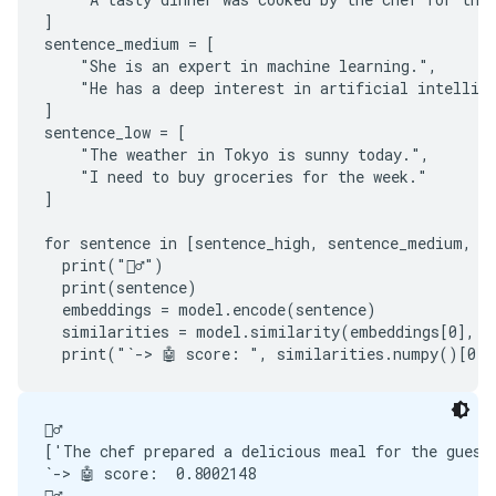
]

sentence_medium = [

    "She is an expert in machine learning.",

    "He has a deep interest in artificial intellige
]

sentence_low = [

    "The weather in Tokyo is sunny today.",

    "I need to buy groceries for the week."

]

for sentence in [sentence_high, sentence_medium, se
  print("🙋‍♂️")

  print(sentence)

  embeddings = model.encode(sentence)

  similarities = model.similarity(embeddings[0], em
🙋‍♂️

['The chef prepared a delicious meal for the guests
`-> 🤖 score:  0.8002148

🙋‍♂️
