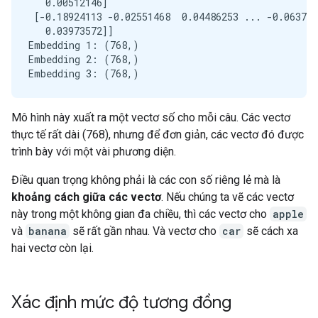
   0.00512146]

 [-0.18924113 -0.02551468  0.04486253 ... -0.063777
   0.03973572]]

Embedding 1: (768,)

Embedding 2: (768,)

Mô hình này xuất ra một vectơ số cho mỗi câu. Các vectơ
thực tế rất dài (768), nhưng để đơn giản, các vectơ đó được
trình bày với một vài phương diện.
Điều quan trọng không phải là các con số riêng lẻ mà là
khoảng cách giữa các vectơ
. Nếu chúng ta vẽ các vectơ
này trong một không gian đa chiều, thì các vectơ cho
apple
và
banana
sẽ rất gần nhau. Và vectơ cho
car
sẽ cách xa
hai vectơ còn lại.
Xác định mức độ tương đồng