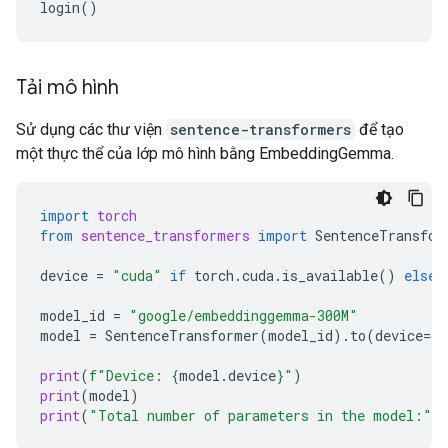
login
()
Tải mô hình
Sử dụng các thư viện
sentence-transformers
để tạo
một thực thể của lớp mô hình bằng EmbeddingGemma.
import
torch
from
sentence_transformers
import
SentenceTransfor
device
=
"cuda"
if
torch
.
cuda
.
is_available
()
else
model_id
=
"google/embeddinggemma-300M"
model
=
SentenceTransformer
(
model_id
)
.
to
(
device
=
de
print
(
f
"Device: 
{
model
.
device
}
"
)
print
(
model
)
print
(
"Total number of parameters in the model:"
,