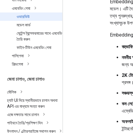
ফাংশনজেমা
EmbeddingGe
মডেল। এটি দৈন
এমবেডিং গেমা
তথ্য পুনরুদ্ধার
ওভারভিউ
সংখ্যাসূচক উপ
মডেল কার্ড
সেন্টেন্স ট্রান্সফরমারের সাথে এমবেডিং
EmbeddingGemm
তৈরি করুন
বহুভাষি
ফাইন-টিউন এমবেডিং গেমা
পালিগেমা
নমনীয়
জন্য আ
শিল্ডগেমা
2K টোক
জেমা চালাও
,
জেমা চালাও
প্রসঙ্গ
মৌলিক
সঞ্চয়স্
চ্যাট UI দিয়ে স্থানীয়ভাবে চালান অথবা
কম লেটে
API এর মাধ্যমে সংহত করুন
এম্বেড
এজে দক্ষতার সাথে চালান
অফলাইন
পাইথনে তৈরি
/
প্রশিক্ষণ দিন
ইন্টার
উৎপাদন
/
এন্টারপ্রাইজে স্থাপন করুন