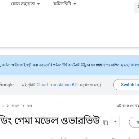
কোড সহায়তা
কমিউনিটি
ট, অডিও ও ইমেজ ইনপুট এবং ২৫৬কেবি পর্যন্ত দীর্ঘ কনটেক্সট উইন্ডো সহ
জেমা ৪
প্রকাশিত হয়েছে!
আরও 
এই পৃষ্ঠাটি
Cloud Translation API
অনুবাদ করেছে।
ma
মডেল
ডক্স
এটি কাজে লেগেছ
ডিং গেমা মডেল ওভারভিউ
ম