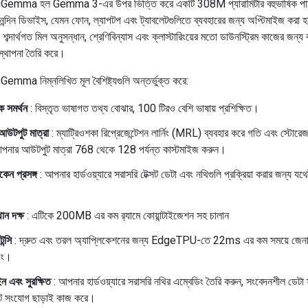
mma হল Gemma 3-এর উপর ভিত্তি করে একটি 308M প্যারামিটার বহুভাষিক পাঠ
ন্দিন ডিভাইস, যেমন ফোন, ল্যাপটপ এবং ট্যাবলেটগুলিতে ব্যবহারের জন্য অপ্টিমাইজ করা 
, শব্দার্থগত মিল অনুসন্ধান, শ্রেণিবিন্যাস এবং ক্লাস্টারিংয়ের মতো ডাউনস্ট্রিম কাজের জন্য 
স্থাপনা তৈরি করে।
a নিম্নলিখিত মূল বৈশিষ্ট্যগুলি অন্তর্ভুক্ত করে:
ক সমর্থন
: বিস্তৃত ভাষাগত তথ্য বোঝার, 100 টিরও বেশি ভাষায় প্রশিক্ষিত।
 আউটপুট মাত্রা
: ম্যাট্রিওশকা রিপ্রেজেন্টেশন লার্নিং (MRL) ব্যবহার করে গতি এবং স্টোর
পনার আউটপুট মাত্রা 768 থেকে 128 পর্যন্ত কাস্টমাইজ করুন।
েন প্রসঙ্গ
: আপনার হার্ডওয়্যারে সরাসরি টেক্সট ডেটা এবং নথিগুলি প্রক্রিয়া করার জন্য যথেষ
।
থান দক্ষ
: এটিকে 200MB এর কম র‍্যামে কোয়ান্টাইজেশন সহ চালান
ন্সি
: দ্রুত এবং তরল অ্যাপ্লিকেশনের জন্য EdgeTPU-তে 22ms এর কম সময়ে জেনা
িং।
 এবং সুরক্ষিত
: আপনার হার্ডওয়্যারে সরাসরি নথির এম্বেডিং তৈরি করুন, সংবেদনশীল ডেটা স
নেট সংযোগ ছাড়াই কাজ করে।