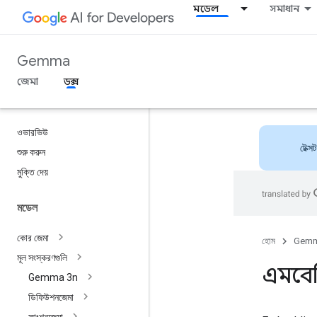
মডেল
সমাধান
Gemma
জেমা
ডক্স
ওভারভিউ
টেক্স
শুরু করুন
মুক্তি দেয়
মডেল
কোর জেমা
হোম
Gem
মূল সংস্করণগুলি
এমবে
Gemma 3n
ডিফিউশনজেমা