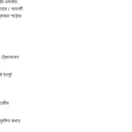
্য এমবেডিং
হয়েছে। মডেলটি
ব্যবহৃত পাঠ্যের
েজ ট্রেডঅফের
্ট ইনপুট
রেটিভ
ুরক্ষিত রাখতে