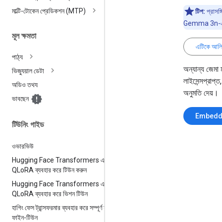
মাল্টি-টোকেন প্রেডিকশন (MTP)
টিপ:
প্রাসঙ
Gemma 3n-এর স
মূল ক্ষমতা
এটিকে আলিঙ
পাঠ্য
অন্যান্য জেমা
ভিজ্যুয়াল ডেটা
লাইসেন্সপ্রাপ্
অডিও তথয
অনুমতি দেয়।
ভাবছেন
Embed
টিউনিং গাইড
ওভারভিউ
Hugging Face Transformers এবং
QLo
RA ব্যবহার করে টিউন করুন
Hugging Face Transformers এবং
QLo
RA ব্যবহার করে ভিশন টিউন
হাগিং ফেস ট্রান্সফরমার ব্যবহার করে সম্পূর্ণ মডেল
ফাইন-টিউন