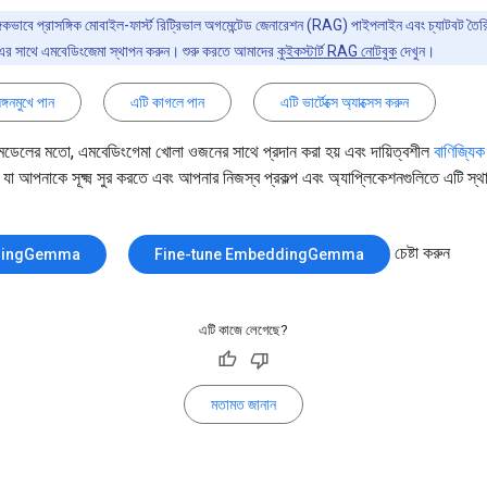
্গিকভাবে প্রাসঙ্গিক মোবাইল-ফার্স্ট রিট্রিভাল অগমেন্টেড জেনারেশন (RAG) পাইপলাইন এবং চ্যাটবট তৈ
াথে এমবেডিংজেমা স্থাপন করুন। শুরু করতে আমাদের
কুইকস্টার্ট RAG নোটবুক
দেখুন।
্গনমুখে পান
এটি কাগলে পান
এটি ভার্টেক্সে অ্যাক্সেস করুন
 মডেলের মতো, এমবেডিংগেমা খোলা ওজনের সাথে প্রদান করা হয় এবং দায়িত্বশীল
বাণিজ্যিক
ত, যা আপনাকে সূক্ষ্ম সুর করতে এবং আপনার নিজস্ব প্রকল্প এবং অ্যাপ্লিকেশনগুলিতে এটি স্
চেষ্টা করুন
dingGemma
Fine-tune EmbeddingGemma
এটি কাজে লেগেছে?
মতামত জানান