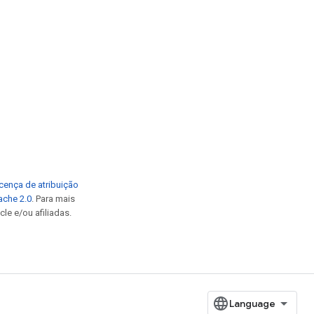
cença de atribuição
ache 2.0
. Para mais
le e/ou afiliadas.