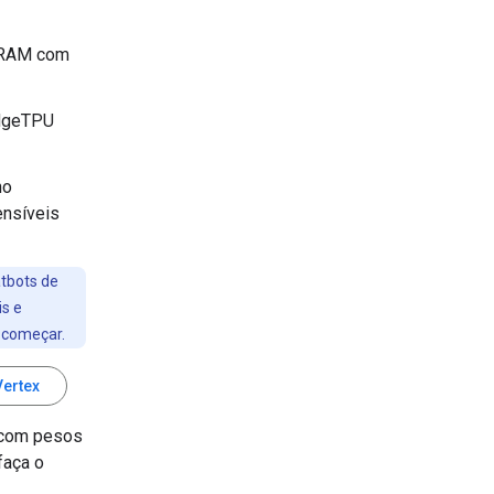
 RAM com
EdgeTPU
no
ensíveis
tbots de
s e
 começar.
Vertex
 com pesos
faça o