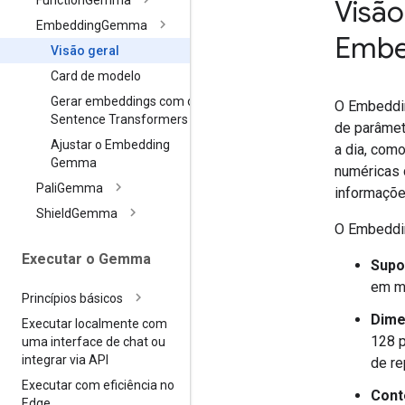
Function
Gemma
Visão
Embedding
Gemma
Embe
Visão geral
Card de modelo
Gerar embeddings com o
O Embeddi
Sentence Transformers
de parâmet
Ajustar o Embedding
a dia, com
Gemma
numéricas 
Pali
Gemma
informações
Shield
Gemma
O Embeddin
Executar o Gemma
Supo
em m
Princípios básicos
Dime
Executar localmente com
128 
uma interface de chat ou
integrar via API
de re
Executar com eficiência no
Cont
Edge