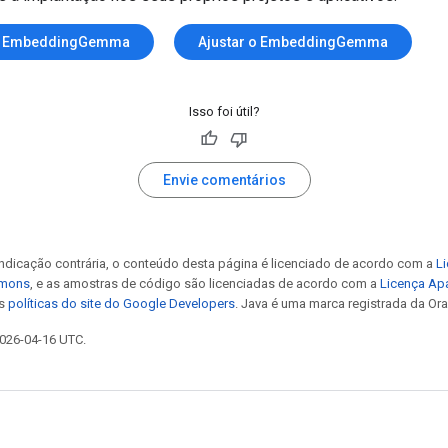
 o EmbeddingGemma
Ajustar o EmbeddingGemma
Isso foi útil?
Envie comentários
ndicação contrária, o conteúdo desta página é licenciado de acordo com a
Li
mmons
, e as amostras de código são licenciadas de acordo com a
Licença Ap
as
políticas do site do Google Developers
. Java é uma marca registrada da Orac
2026-04-16 UTC.