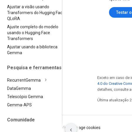
Ajustar a visão usando
Testar
Transformers do Hugging Face e
QLo
RA
Ajuste completo do modelo
usando o Hugging Face
Transformers
Ajustar usando a biblioteca
Gemma
Pesquisa e ferramentas
Exceto em caso de i
Recurrent
Gemma
4.0 do Creative Co
Data
Gemma
detalhes, consulte 
Telescópio Gemma
Última atualização 
Gemma-APS
Comunidade
Termos de Serviço
Privacidade
Manage cookies