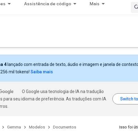
ões
Assistência de código
Mais
a 4
lançado com entrada de texto, áudio e imagem e janela de context
 256 mil tokens!
Saiba mais
O Google usa tecnologia de IA na tradução
s para seu idioma de preferência. As traduções com IA
rros.
Gemma
Modelos
Documentos
Isso foi úti