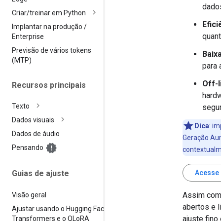
dados
Criar
/
treinar em Python
Efic
Implantar na produção
/
quan
Enterprise
Previsão de vários tokens
Baixa
(MTP)
para 
Off-
Recursos principais
hardw
Texto
segu
Dados visuais
Dica
:
imp
Dados de áudio
Geração Aum
Pensando
contextualm
Acesse 
Guias de ajuste
Assim com
Visão geral
abertos e 
Ajustar usando o Hugging Face
ajuste fino
Transformers e o QLo
RA