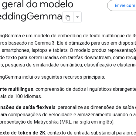
 geral do modelo
Envie com
dding
Gemma
ngGemma é um modelo de embedding de texto multilíngue de 3
ros baseado no Gemma 3. Ele é otimizado para uso em disposit
o smartphones, laptops e tablets. O modelo produz representaç
de texto para serem usadas em tarefas downstream, como recu
, pesquisa de similaridade semântica, classificação e clusterin
gGemma inclui os seguintes recursos principais:
rte multilíngue
: compreensão de dados linguísticos abrangente
ais de 100 idiomas.
nsões de saída flexíveis
: personalize as dimensões de saída 
para compensações de velocidade e armazenamento usando o a
presentação de Matryoshka (MRL, na sigla em inglês).
exto de token de 2K
: contexto de entrada substancial para pro