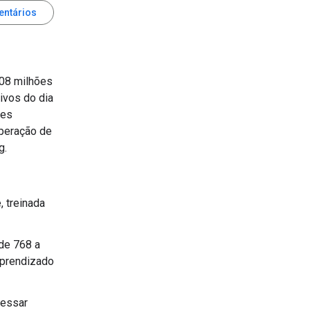
entários
08 milhões
ivos do dia
ões
peração de
g.
, treinada
de 768 a
prendizado
cessar