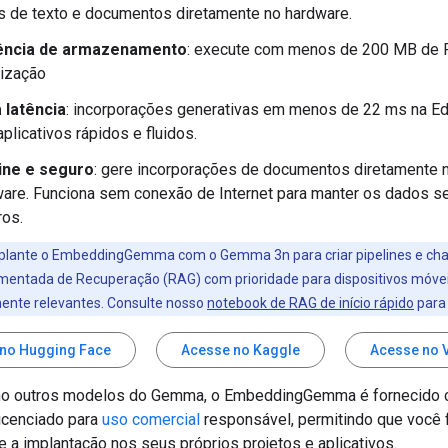
 de texto e documentos diretamente no hardware.
iência de armazenamento
: execute com menos de 200 MB de
tização
 latência
: incorporações generativas em menos de 22 ms na 
aplicativos rápidos e fluidos.
line e seguro
: gere incorporações de documentos diretamente 
are. Funciona sem conexão de Internet para manter os dados s
ros.
lante o EmbeddingGemma com o Gemma 3n para criar pipelines e cha
entada de Recuperação (RAG) com prioridade para dispositivos móvei
ente relevantes. Consulte nosso
notebook de RAG de início rápido
para
no Hugging Face
Acesse no Kaggle
Acesse no 
o outros modelos do Gemma, o EmbeddingGemma é fornecido
licenciado para
uso comercial
responsável, permitindo que você 
 e a implantação nos seus próprios projetos e aplicativos.