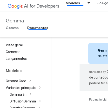
Modelos
Soluç
Gemma
Gemma
Documentos
Visão geral
Gemm
Começar
de até
Lançamentos
Modelos
de conteúdo
Gemma Core
podem ter e
Variantes principais
Gemma 3n
Página inicial
Diffusion
Gemma