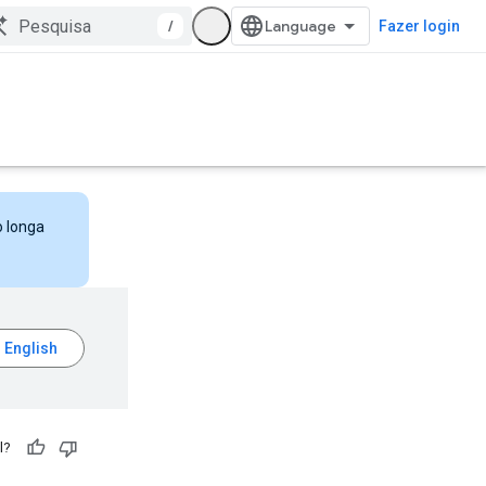
/
Fazer login
o longa
l?