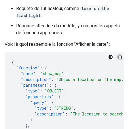
Requête de l'utilisateur, comme
turn on the
flashlight
.
Réponse attendue du modèle, y compris les appels
de fonction appropriés.
Voici à quoi ressemble la fonction "Afficher la carte" :
{
"function"
:
{
"name"
:
"show_map"
,
"description"
:
"Shows a location on the map."
,
"parameters"
:
{
"type"
:
"OBJECT"
,
"properties"
:
{
"query"
:
{
"type"
:
"STRING"
,
"description"
:
"The location to search f
}
},