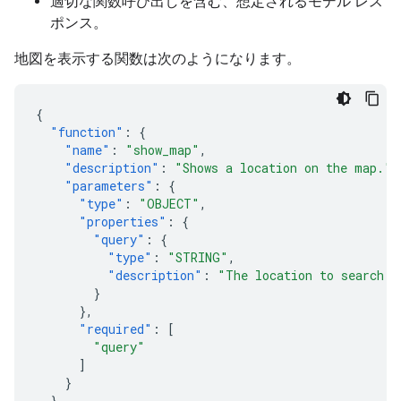
適切な関数呼び出しを含む、想定されるモデル レス
ポンス。
地図を表示する関数は次のようになります。
{
"function"
:
{
"name"
:
"show_map"
,
"description"
:
"Shows a location on the map."
,
"parameters"
:
{
"type"
:
"OBJECT"
,
"properties"
:
{
"query"
:
{
"type"
:
"STRING"
,
"description"
:
"The location to search f
}
},
"required"
:
[
"query"
]
}
}