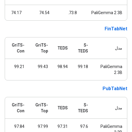
74.17
74.54
73.8.
PaliGemma 2 3B
FinTabNet
GriTS-
GriTS-
S-
مدل
TEDS
Con
Top
TEDS
99.21
99.43
98.94
99.18
PaliGemma
2 3B
PubTabNet
GriTS-
GriTS-
S-
مدل
TEDS
Con
Top
TEDS
97.84
97.99
97.31
97.6
PaliGemma