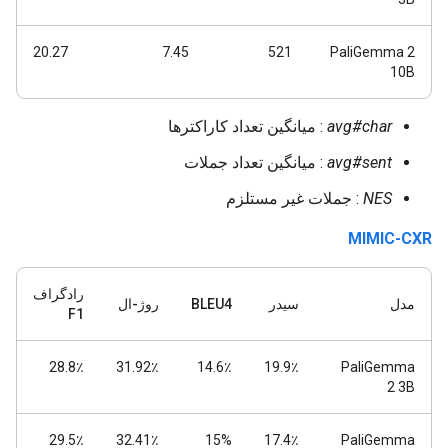
20.27
7.45
521
PaliGemma 2
10B
avg#char
: میانگین تعداد کاراکترها
avg#sent
: میانگین تعداد جملات
NES
: جملات غیر مستلزم
MIMIC-CXR
رادگراف
مدل
سیدر
BLEU4
روژ-ال
F1
28.8٪
31.92٪
14.6٪
19.9٪
PaliGemma
2 3B
29.5٪
32.41٪
15%
17.4٪
PaliGemma