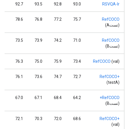
.1
92.7
93.5
92.8
93.0
RSVQA-lr
.7
78.6
76.8
77.2
75.7
RefCOCO
(تستA)
.2
73.5
73.9
74.2
71.0
RefCOCO
(تستB)
.2
76.3
75.0
75.9
73.4
RefCOCO
(val)
.7
76.1
73.6
74.7
72.7
RefCOCO+
(testA)
.1
67.0
67.1
68.4
64.2
RefCOCO+
(تستB)
.4
72.1
70.3
72.0
68.6
RefCOCO+
(val)