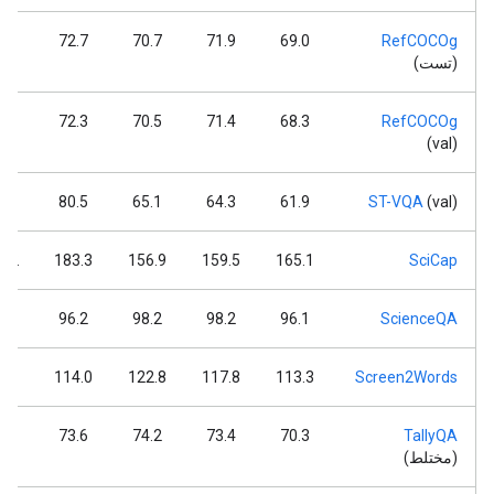
.8
72.7
70.7
71.9
69.0
RefCOCOg
(تست)
.4
72.3
70.5
71.4
68.3
RefCOCOg
(val)
.0
80.5
65.1
64.3
61.9
ST-VQA
(val)
7.2
183.3
156.9
159.5
165.1
SciCap
.5
96.2
98.2
98.2
96.1
ScienceQA
9.1
114.0
122.8
117.8
113.3
Screen2Words
.7
73.6
74.2
73.4
70.3
TallyQA
(مختلط)