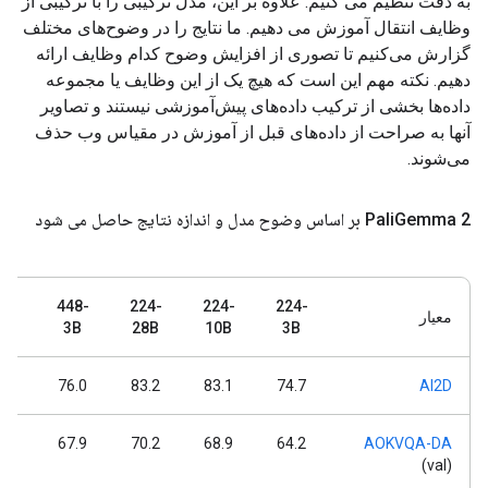
به دقت تنظیم می کنیم. علاوه بر این، مدل ترکیبی را با ترکیبی از
وظایف انتقال آموزش می دهیم. ما نتایج را در وضوح‌های مختلف
گزارش می‌کنیم تا تصوری از افزایش وضوح کدام وظایف ارائه
دهیم. نکته مهم این است که هیچ یک از این وظایف یا مجموعه
داده‌ها بخشی از ترکیب داده‌های پیش‌آموزشی نیستند و تصاویر
آنها به صراحت از داده‌های قبل از آموزش در مقیاس وب حذف
می‌شوند.
Gemma 2 بر اساس وضوح مدل و اندازه نتایج حاصل می شود
Pali
8-
448-
224-
224-
224-
معیار
0B
3B
28B
10B
3B
.4
76.0
83.2
83.1
74.7
AI2D
.8
67.9
70.2
68.9
64.2
AOKVQA-DA
(val)