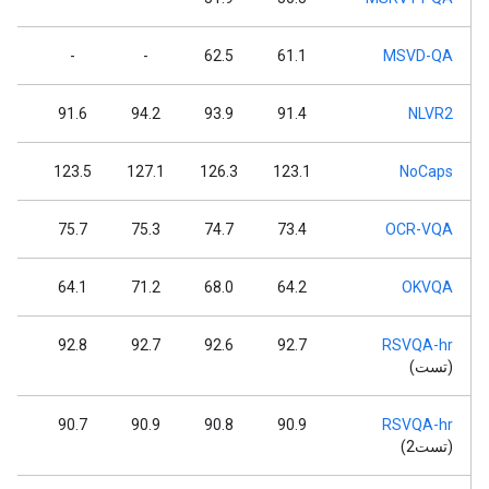
-
-
-
62.5
61.1
MSVD-QA
.7
91.6
94.2
93.9
91.4
NLVR2
6.9
123.5
127.1
126.3
123.1
NoCaps
.3
75.7
75.3
74.7
73.4
OCR-VQA
.6
64.1
71.2
68.0
64.2
OKVQA
.8
92.8
92.7
92.6
92.7
RSVQA-hr
(تست)
.7
90.7
90.9
90.8
90.9
RSVQA-hr
(تست2)