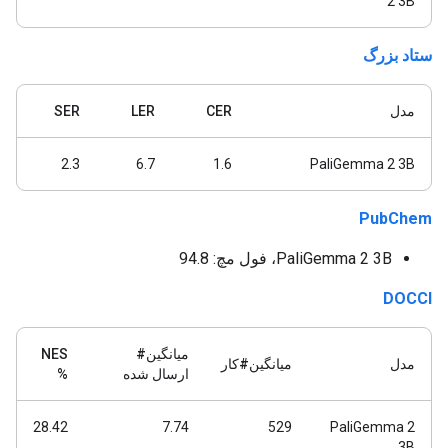
2 3B
ستاد بزرگ
مدل
CER
LER
SER
2.3
6.7
1.6
PaliGemma 2 3B
PubChem
PaliGemma 2 3B، فول مچ: 94.8
DOCCI
میانگین#
NES
مدل
میانگین#کار
ارسال شده
%
28.42
7.74
529
PaliGemma 2
3B