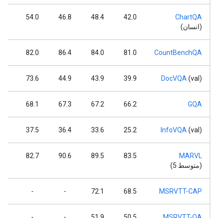
.4
54.0
46.8
48.4
42.0
ChartQA
(انسان)
.3
82.0
86.4
84.0
81.0
CountBenchQA
.6
73.6
44.9
43.9
39.9
DocVQA
(val)
.3
68.1
67.3
67.2
66.2
GQA
.8
37.5
36.4
33.6
25.2
InfoVQA
(val)
.1
82.7
90.6
89.5
83.5
MARVL
(متوسط ​​5)
-
-
-
72.1
68.5
MSRVTT-CAP
-
-
-
51.9
50.5
MSRVTT-QA