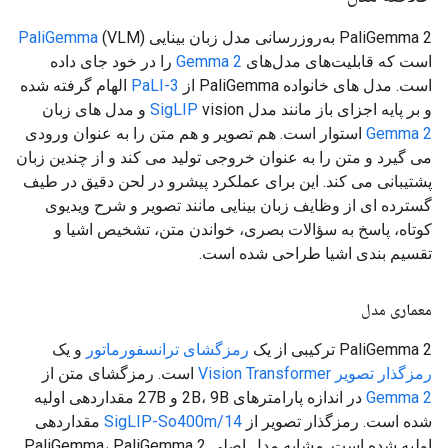
PaliGemma 2 به‌روزرسانی مدل زبان بینایی
(VLM)
PaliGemma
است که قابلیت‌های مدل‌های
Gemma 2
را در خود جای داده
است. مدل های خانواده PaliGemma از
PaLI-3
الهام گرفته شده
و بر پایه اجزای باز مانند مدل
vision و مدل های زبان
SigLIP
Gemma 2
استوار است. هم تصویر و هم متن را به عنوان ورودی
می گیرد و متن را به عنوان خروجی تولید می کند و از چندین زبان
پشتیبانی می کند. این برای عملکرد پیشرو در لحن دقیق در طیف
گسترده ای از وظایف زبان بینایی مانند تصویر و شرح ویدیوی
کوتاه، پاسخ به سؤالات بصری، خواندن متن، تشخیص اشیا و
تقسیم بندی اشیا طراحی شده است.
معماری مدل
PaliGemma 2 ترکیبی از یک
رمزگشای ترانسفورماتور
و یک
رمزگذار تصویر Vision Transformer
است. رمزگشای متن از
Gemma 2
در اندازه پارامترهای 2B، 9B و 27B مقداردهی اولیه
شده است. رمزگذار تصویر از
SigLIP-So400m/14
مقداردهی
اولیه شده است. مشابه مدل اصلی PaliGemma، PaliGemma 2