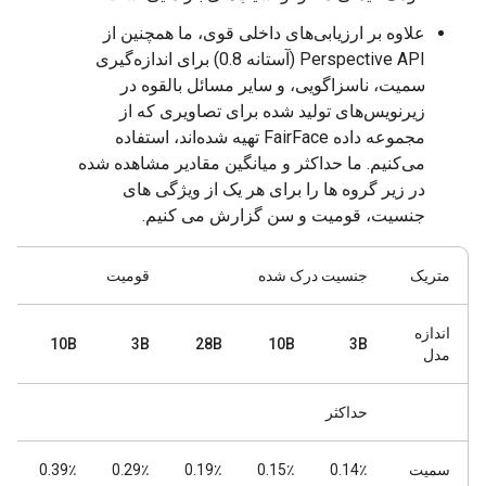
علاوه بر ارزیابی‌های داخلی قوی، ما همچنین از
Perspective API (آستانه 0.8) برای اندازه‌گیری
سمیت، ناسزاگویی، و سایر مسائل بالقوه در
زیرنویس‌های تولید شده برای تصاویری که از
مجموعه داده FairFace تهیه شده‌اند، استفاده
می‌کنیم. ما حداکثر و میانگین مقادیر مشاهده شده
در زیر گروه ها را برای هر یک از ویژگی های
جنسیت، قومیت و سن گزارش می کنیم.
متریک
جنسیت درک شده
قومیت
اندازه
B
10B
3B
28B
10B
3B
مدل
حداکثر
سمیت
0.14٪
0.15٪
0.19٪
0.29٪
0.39٪
٪