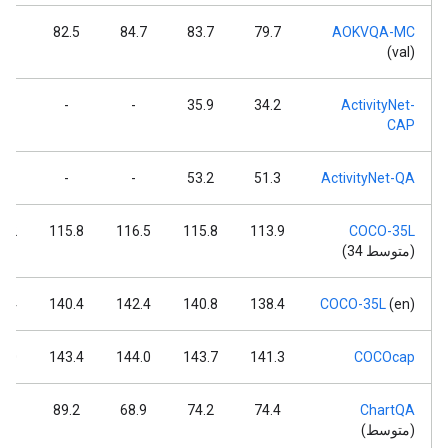
.9
82.5
84.7
83.7
79.7
AOKVQA-MC
(val)
-
-
-
35.9
34.2
ActivityNet-
CAP
-
-
-
53.2
51.3
ActivityNet-QA
7.2
115.8
116.5
115.8
113.9
COCO-35L
(متوسط ​​34)
2.4
140.4
142.4
140.8
138.4
COCO-35L
(en)
5.0
143.4
144.0
143.7
141.3
COCOcap
.1
89.2
68.9
74.2
74.4
ChartQA
(متوسط)