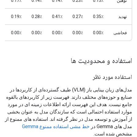
توهین
0.15٪
0.23٪
0.14٪
0.14٪
0.17٪
٪
تهدید
0.35٪
0.27٪
0.41٪
0.28٪
0.19٪
٪
فحاشی
0.00٪
0.00٪
0.00٪
0.00٪
0.00٪
٪
استفاده و محدودیت ها
استفاده مورد نظر
مدل‌های زبان بینایی باز (VLM) طیف گسترده‌ای از کاربردها در
صنایع و حوزه‌های مختلف دارند. فهرست زیر از کاربردهای بالقوه
جامع نیست. هدف این فهرست ارائه اطلاعات زمینه ای در مورد
موارد استفاده احتمالی است که سازندگان مدل به عنوان بخشی
از آموزش و توسعه مدل در نظر گرفته اند. استفاده های ممنوع از
مدل های Gemma در
خط مشی استفاده ممنوع Gemma
مشخص شده است.