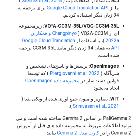
انتخاب شده از صفحات وب (
Sharma et al., 2018
).
ما از
Google Cloud Translation API
برای ترجمه به
34 زبان دیگر استفاده کردیم.
VQ²A-CC3M-35L/VQG-CC3M-35L:
زیرمجموعه
ای از VQ2A-CC3M (
Changpinyo و همکاران،
2022a
)، با استفاده از
Google Cloud Translation
API
به همان 34 زبان دیگر مانند CC3M-35L ترجمه
شده است.
OpenImages:
پرسش‌ها و پاسخ‌های تشخیص و
شی‌آگاه (
Piergiovanni et al. 2022
) که توسط
قوانین دست‌ساز در
مجموعه داده OpenImages
ایجاد می‌شود.
WIT:
تصاویر و متون جمع آوری شده از ویکی پدیا (
).
Srinivasan et al., 2021
PaliGemma 2 بر اساس Gemma 2 ساخته شده است و می
توانید اطلاعات مربوط به مجموعه داده های قبل از آموزش
Gemma 2 را در
کارت مدل Gemma 2
بیابید.