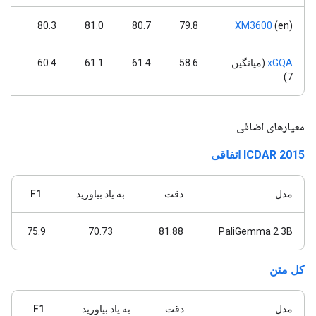
.5
80.3
81.0
80.7
79.8
XM3600
(en)
xGQA
(میانگین
58.6
61.4
61.1
60.4
.6
7)
معیارهای اضافی
ICDAR 2015 اتفاقی
مدل
دقت
به یاد بیاورید
F1
75.9
70.73
81.88
PaliGemma 2 3B
کل متن
مدل
دقت
به یاد بیاورید
F1