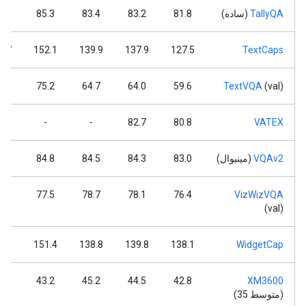
TallyQA
(ساده)
81.8
83.2
83.4
85.3
.2
7.7
152.1
139.9
137.9
127.5
TextCaps
.6
75.2
64.7
64.0
59.6
TextVQA
(val)
-
-
-
82.7
80.8
VATEX
VQAv2
(مینیوال)
83.0
84.3
84.5
84.8
.8
.6
77.5
78.7
78.1
76.4
VizWizVQA
(val)
1.9
151.4
138.8
139.8
138.1
WidgetCap
.6
43.2
45.2
44.5
42.8
XM3600
(متوسط ​​35)