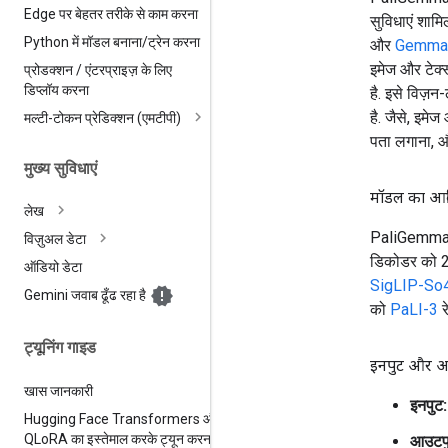
Edge पर बेहतर तरीके से काम करना
सुविधाएं शाम
Python में मॉडल बनाना
/
ट्रेन करना
और
Gemma
इमेज और टेक्
प्रोडक्शन
/
एंटरप्राइज़ के लिए
डिप्लॉय करना
है. इसे विज़न
है. जैसे, इमेज
मल्टी-टोकन प्रेडिक्शन (एमटीपी)
पता लगाना, औ
मुख्य सुविधाएं
मॉडल का आर्क
लेख
PaliGemma
विज़ुअल डेटा
डिकोडर को 2B
ऑडियो डेटा
SigLIP-So
Gemini जवाब ढूँढ रहा है
को
PaLI-3
र
ट्यूनिंग गाइड
इनपुट और आ
खास जानकारी
इनपुट:
Hugging Face Transformers और
QLo
RA का इस्तेमाल करके ट्यून करना
आउटपु