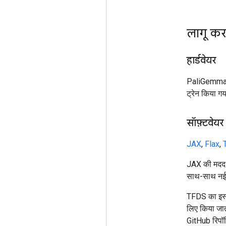
लागू करन
हार्डवेयर
PaliGemma 2 
ट्रेन किया गय
सॉफ़्टवेयर
JAX
,
Flax
,
JAX की मदद से
साथ-साथ नई पी
TFDS का इस्त
लिए किया जा
GitHub रिपॉज़