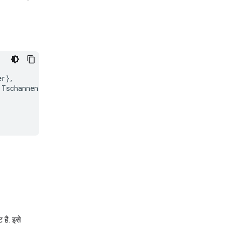
r},

 Tschannen and Daniel Keysers and Xiao Wang and Yonatan 
 है. इसे