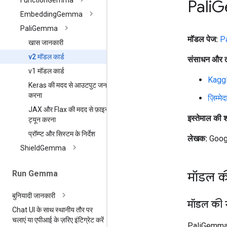
Function
Gemma
Pali
G
Embedding
Gemma
Pali
Gemma
मॉडल पेज:
P
खास जानकारी
v2 मॉडल कार्ड
संसाधन और त
v1 मॉडल कार्ड
Kagg
Keras की मदद से आउटपुट जनरेट
करना
ज़िम्म
JAX और Flax की मदद से फ़ाइन-
इस्तेमाल की शर्
ट्यून करना
प्रॉम्प्ट और सिस्टम के निर्देश
लेखक:
Goog
Shield
Gemma
Run Gemma
मॉडल क
बुनियादी जानकारी
मॉडल की 
Chat UI के साथ स्थानीय तौर पर
चलाएं या एपीआई के ज़रिए इंटिग्रेट करें
PaliGemma