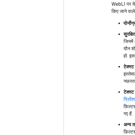
WebLI पर ये 
किए जाने वाले 
पोर्नो
सुरक्ष
जिनमें 
यौन शो
हो. इस
टेक्स्
इस्तेम
नफ़रत 
टेक्स्
प्रिव
फ़िल्ट
गए हैं.
अन्य त
फ़िल्ट