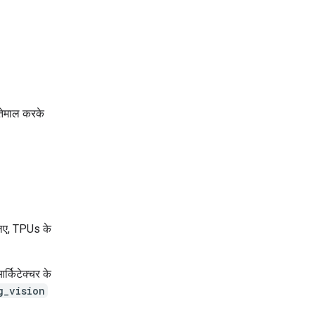
्तेमाल करके
 लिए, TPUs के
्किटेक्चर के
g_vision