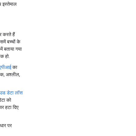
थ इस्तेमाल
 करते हैं
में बच्चों के
में बताया गया
नक हो.
एपीआई
का
जनक, अश्लील,
ाउड डेटा लॉस
ेटा को
यर हटा दिए
आधार पर