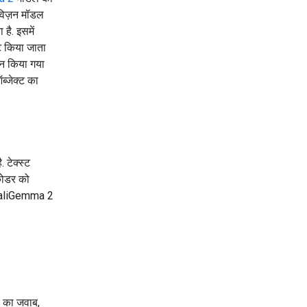
िज़न मॉडल
है. इसमें
ेट किया जाता
ाइन किया गया
ऑब्जेक्ट का
. टेक्स्ट
्कोडर को
 PaliGemma 2
ल का जवाब,