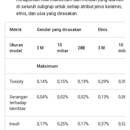
di seluruh subgrup untuk setiap atribut jenis kelamin,
etnis, dan usia yang dirasakan.
Metrik
Gender yang dirasakan
Etnis
Ukuran
10
10
3 M
28B
3 M
model
miliar
miliar
Maksimum
Toxicity
0,14%
0,15%
0,19%
0,29%
0,39%
Serangan
0,04%
0,02%
0,02%
0,13%
0,06%
terhadap
Identitas
Insult
0,17%
0,25%
0,17%
0,37%
0,52%