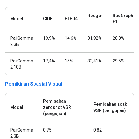
Rouge-
RadGraph
Model
CIDEr
BLEU4
L
F1
PaliGemma
19,9%
14,6%
31,92%
28,8%
2 3B
PaliGemma
17,4%
15%
32,41%
29,5%
2 10B
Pemikiran Spasial Visual
Pemisahan
Pemisahan acak
Model
zeroshot VSR
VSR (pengujian)
(pengujian)
PaliGemma
0,75
0,82
2 3B