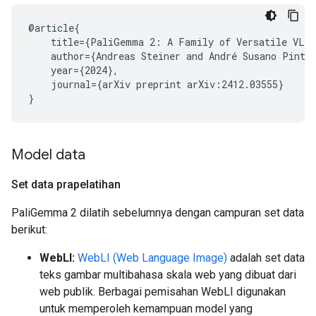
@article{

    title={PaliGemma 2: A Family of Versatile VLMs
    author={Andreas Steiner and André Susano Pinto
    year={2024},

    journal={arXiv preprint arXiv:2412.03555}

Model data
Set data prapelatihan
PaliGemma 2 dilatih sebelumnya dengan campuran set data
berikut:
WebLI:
WebLI (Web Language Image)
adalah set data
teks gambar multibahasa skala web yang dibuat dari
web publik. Berbagai pemisahan WebLI digunakan
untuk memperoleh kemampuan model yang