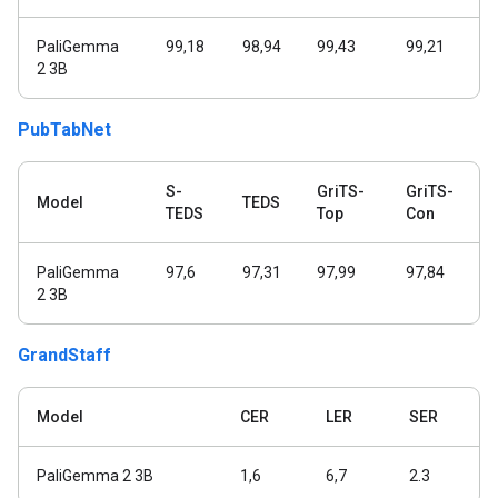
PaliGemma
99,18
98,94
99,43
99,21
2 3B
PubTabNet
S-
GriTS-
GriTS-
Model
TEDS
TEDS
Top
Con
PaliGemma
97,6
97,31
97,99
97,84
2 3B
GrandStaff
Model
CER
LER
SER
PaliGemma 2 3B
1,6
6,7
2.3