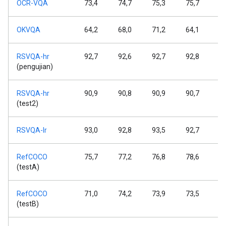
OCR-VQA
73,4
74,7
75,3
75,7
7
OKVQA
64,2
68,0
71,2
64,1
6
RSVQA-hr
92,7
92,6
92,7
92,8
9
(pengujian)
RSVQA-hr
90,9
90,8
90,9
90,7
9
(test2)
RSVQA-lr
93,0
92,8
93,5
92,7
9
RefCOCO
75,7
77,2
76,8
78,6
7
(testA)
RefCOCO
71,0
74,2
73,9
73,5
7
(testB)