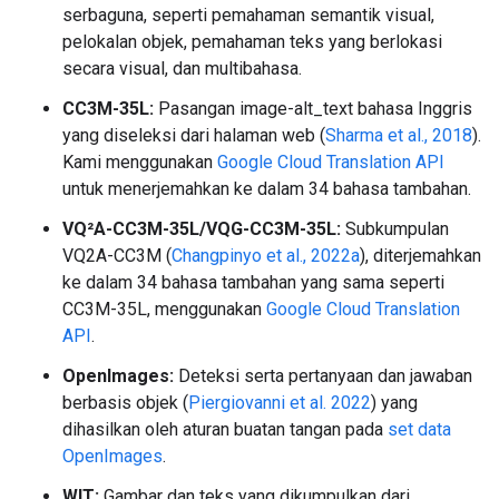
serbaguna, seperti pemahaman semantik visual,
pelokalan objek, pemahaman teks yang berlokasi
secara visual, dan multibahasa.
CC3M-35L:
Pasangan image-alt_text bahasa Inggris
yang diseleksi dari halaman web (
Sharma et al., 2018
).
Kami menggunakan
Google Cloud Translation API
untuk menerjemahkan ke dalam 34 bahasa tambahan.
VQ²A-CC3M-35L/VQG-CC3M-35L:
Subkumpulan
VQ2A-CC3M (
Changpinyo et al., 2022a
), diterjemahkan
ke dalam 34 bahasa tambahan yang sama seperti
CC3M-35L, menggunakan
Google Cloud Translation
API
.
OpenImages:
Deteksi serta pertanyaan dan jawaban
berbasis objek (
Piergiovanni et al. 2022
) yang
dihasilkan oleh aturan buatan tangan pada
set data
OpenImages
.
WIT:
Gambar dan teks yang dikumpulkan dari