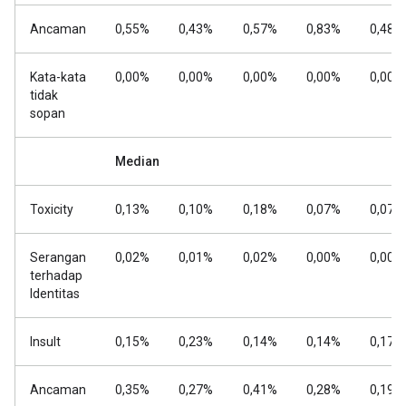
Ancaman
0,55%
0,43%
0,57%
0,83%
0,48%
Kata-kata
0,00%
0,00%
0,00%
0,00%
0,00%
tidak
sopan
Median
Toxicity
0,13%
0,10%
0,18%
0,07%
0,07%
Serangan
0,02%
0,01%
0,02%
0,00%
0,00%
terhadap
Identitas
Insult
0,15%
0,23%
0,14%
0,14%
0,17%
Ancaman
0,35%
0,27%
0,41%
0,28%
0,19%