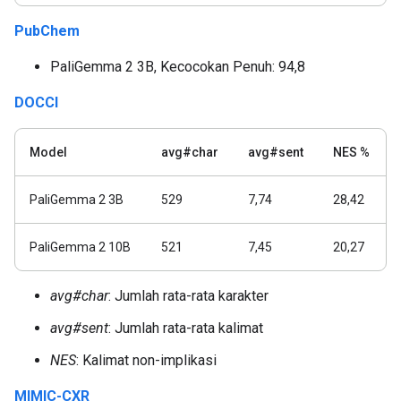
PubChem
PaliGemma 2 3B, Kecocokan Penuh: 94,8
DOCCI
Model
avg#char
avg#sent
NES %
PaliGemma 2 3B
529
7,74
28,42
PaliGemma 2 10B
521
7,45
20,27
avg#char
: Jumlah rata-rata karakter
avg#sent
: Jumlah rata-rata kalimat
NES
: Kalimat non-implikasi
MIMIC-CXR