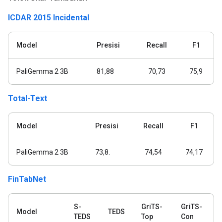
ICDAR 2015 Incidental
Model
Presisi
Recall
F1
PaliGemma 2 3B
81,88
70,73
75,9
Total-Text
Model
Presisi
Recall
F1
PaliGemma 2 3B
73,8.
74,54
74,17
FinTabNet
S-
GriTS-
GriTS-
Model
TEDS
TEDS
Top
Con