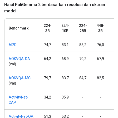
Hasil Pali
Gemma 2 berdasarkan resolusi dan ukuran
model
224-
224-
224-
448-
4
Benchmark
3B
10B
28B
3B
1
AI2D
74,7
83,1
83,2
76,0
8
AOKVQA-DA
64,2
68,9
70,2
67,9
7
(val)
AOKVQA-MC
79,7
83,7
84,7
82,5
8
(val)
ActivityNet-
34,2
35,9
-
-
CAP
ActivityNet-QA
51,3
53,2
-
-