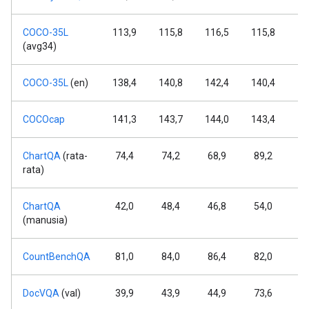
COCO-35L
113,9
115,8
116,5
115,8
11
(avg34)
COCO-35L
(en)
138,4
140,8
142,4
140,4
14
COCOcap
141,3
143,7
144,0
143,4
14
ChartQA
(rata-
74,4
74,2
68,9
89,2
9
rata)
ChartQA
42,0
48,4
46,8
54,0
6
(manusia)
CountBenchQA
81,0
84,0
86,4
82,0
8
DocVQA
(val)
39,9
43,9
44,9
73,6
7