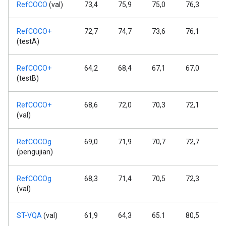
RefCOCO
(val)
73,4
75,9
75,0
76,3
7
RefCOCO+
72,7
74,7
73,6
76,1
7
(testA)
RefCOCO+
64,2
68,4
67,1
67,0
7
(testB)
RefCOCO+
68,6
72,0
70,3
72,1
7
(val)
RefCOCOg
69,0
71,9
70,7
72,7
7
(pengujian)
RefCOCOg
68,3
71,4
70,5
72,3
7
(val)
ST-VQA
(val)
61,9
64,3
65.1
80,5
8