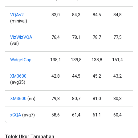
VQAv2
83,0
84,3
84,5
84,8
8
(minival)
VizWizVQA
76,4
78,1
78,7
77,5
7
(val)
WidgetCap
138,1
139,8
138,8
151,4
15
XM3600
42,8
44,5
45,2
43,2
4
(avg35)
XM3600
(en)
79,8
80,7
81,0
80,3
8
xGQA
(avg7)
58,6
61,4
61,1
60,4
6
Tolok Ukur Tambahan