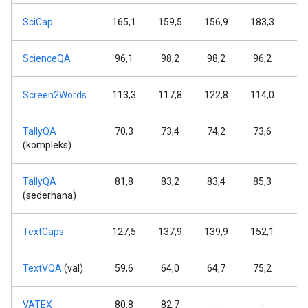
SciCap
165,1
159,5
156,9
183,3
17
ScienceQA
96,1
98,2
98,2
96,2
9
Screen2Words
113,3
117,8
122,8
114,0
11
TallyQA
70,3
73,4
74,2
73,6
7
(kompleks)
TallyQA
81,8
83,2
83,4
85,3
8
(sederhana)
TextCaps
127,5
137,9
139,9
152,1
15
TextVQA
(val)
59,6
64,0
64,7
75,2
7
VATEX
80,8
82,7
-
-