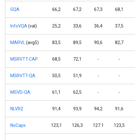
GQA
66,2
67,2
67,3
68,1
6
InfoVQA
(val)
25,2
33,6
36,4
37,5
4
MARVL
(avg5)
83,5
89,5
90,6
82,7
8
MSRVTT-CAP
68,5
72,1
-
-
MSRVTT-QA
50,5
51,9
-
-
MSVD-QA
61,1
62,5
-
-
NLVR2
91,4
93,9
94,2
91,6
9
NoCaps
123,1
126,3
127.1
123,5
12