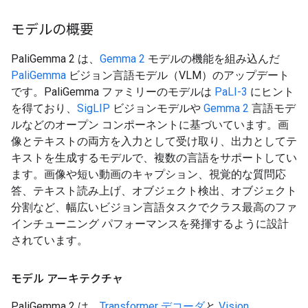
モデルの概要
PaliGemma 2 は、
Gemma 2
モデルの機能を組み込んだ
PaliGemma
ビジョン言語モデル（VLM）のアップデート
です。PaliGemma ファミリーのモデルは
PaLI-3
にヒント
を得ており、
SigLIP
ビジョンモデルや
Gemma 2
言語モデ
ルなどのオープン コンポーネントに基づいています。画
像とテキストの両方を入力として受け取り、出力としてテ
キストを生成するモデルで、複数の言語をサポートしてい
ます。画像や短い動画のキャプション、視覚的な質問応
答、テキスト読み上げ、オブジェクト検出、オブジェクト
分割など、幅広いビジョン言語タスクでクラス最高のファ
インチューニング パフォーマンスを発揮するように設計
されています。
モデル アーキテクチャ
PaliGemma 2 は、
Transformer デコーダ
と
Vision