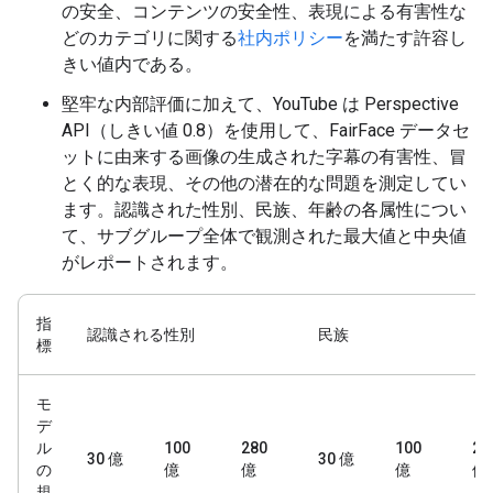
の安全、コンテンツの安全性、表現による有害性な
どのカテゴリに関する
社内ポリシー
を満たす許容し
きい値内である。
堅牢な内部評価に加えて、YouTube は Perspective
API（しきい値 0.8）を使用して、FairFace データセ
ットに由来する画像の生成された字幕の有害性、冒
とく的な表現、その他の潜在的な問題を測定してい
ます。認識された性別、民族、年齢の各属性につい
て、サブグループ全体で観測された最大値と中央値
がレポートされます。
指
認識される性別
民族
標
モ
デ
ル
100
280
100
28
30 億
30 億
の
億
億
億
億
規