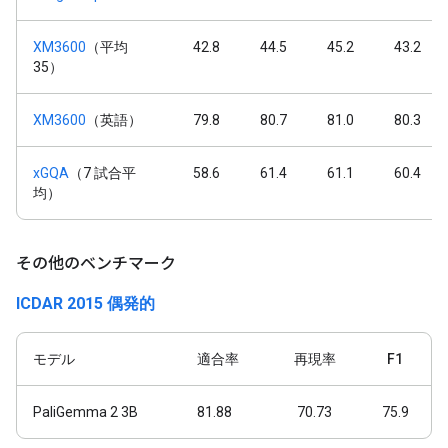
XM3600
（平均
42.8
44.5
45.2
43.2
35）
XM3600
（英語）
79.8
80.7
81.0
80.3
xGQA
（7 試合平
58.6
61.4
61.1
60.4
均）
その他のベンチマーク
ICDAR 2015 偶発的
モデル
適合率
再現率
F1
PaliGemma 2 3B
81.88
70.73
75.9