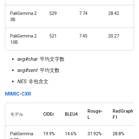
PaliGemma 2
529
7.74
28.42
3B
PaliGemma 2
521
7.45
20.27
10B
avg#char
: 平均文字数
avg#sent
: 平均文数
NES
: 非包含文
MIMIC-CXR
Rouge-
RadGraph
モデル
CIDEr
BLEU4
L
F1
PaliGemma
19.9%
14.6%
31.92%
28.8%