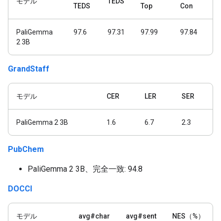
モデル
TEDS
TEDS
Top
Con
PaliGemma
97.6
97.31
97.99
97.84
2 3B
GrandStaff
モデル
CER
LER
SER
PaliGemma 2 3B
1.6
6.7
2.3
PubChem
PaliGemma 2 3B、完全一致: 94.8
DOCCI
モデル
avg#char
avg#sent
NES（%）