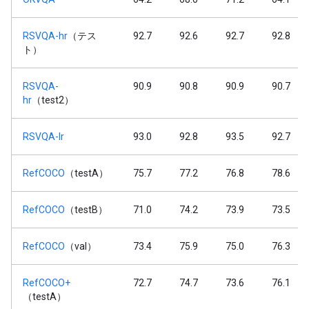
RSVQA-hr
（テス
92.7
92.6
92.7
92.8
ト）
RSVQA-
90.9
90.8
90.9
90.7
hr
（test2）
RSVQA-lr
93.0
92.8
93.5
92.7
RefCOCO
（testA）
75.7
77.2
76.8
78.6
RefCOCO
（testB）
71.0
74.2
73.9
73.5
RefCOCO
（val）
73.4
75.9
75.0
76.3
RefCOCO+
72.7
74.7
73.6
76.1
（testA）