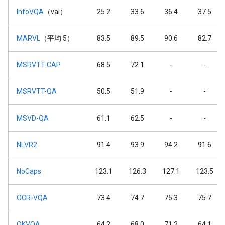
InfoVQA
（val）
25.2
33.6
36.4
37.5
MARVL
（平均 5）
83.5
89.5
90.6
82.7
MSRVTT-CAP
68.5
72.1
-
-
MSRVTT-QA
50.5
51.9
-
-
MSVD-QA
61.1
62.5
-
-
NLVR2
91.4
93.9
94.2
91.6
NoCaps
123.1
126.3
127.1
123.5
OCR-VQA
73.4
74.7
75.3
75.7
OKVQA
64.2
68.0
71.2
64.1