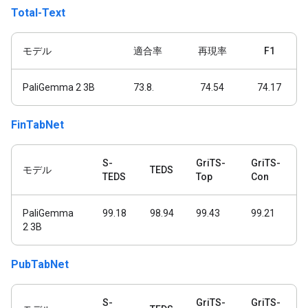
Total-Text
モデル
適合率
再現率
F1
PaliGemma 2 3B
73.8.
74.54
74.17
FinTabNet
S-
GriTS-
GriTS-
モデル
TEDS
TEDS
Top
Con
PaliGemma
99.18
98.94
99.43
99.21
2 3B
PubTabNet
S-
GriTS-
GriTS-