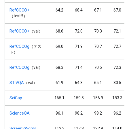
RefCOCO+
64.2
68.4
67.1
67.0
（testB）
RefCOCO+
（val）
68.6
72.0
70.3
72.1
RefCOCOg
（テス
69.0
71.9
70.7
72.7
ト）
RefCOCOg
（val）
68.3
71.4
70.5
72.3
ST-VQA
（val）
61.9
64.3
65.1
80.5
SciCap
165.1
159.5
156.9
183.3
ScienceQA
96.1
98.2
98.2
96.2
Screen2Words
113.3
117.8
122.8
114.0