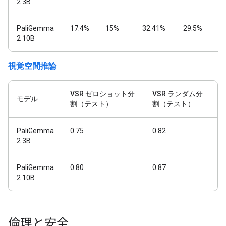
2 3B
PaliGemma
17.4%
15%
32.41%
29.5%
2 10B
視覚空間推論
VSR ゼロショット分
VSR ランダム分
モデル
割（テスト）
割（テスト）
PaliGemma
0.75
0.82
2 3B
PaliGemma
0.80
0.87
2 10B
倫理と安全