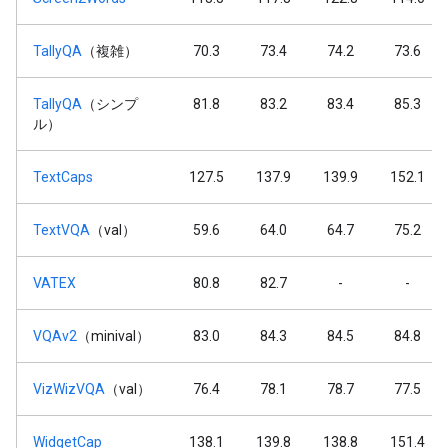
TallyQA
（複雑）
70.3
73.4
74.2
73.6
TallyQA
（シンプ
81.8
83.2
83.4
85.3
ル）
TextCaps
127.5
137.9
139.9
152.1
TextVQA
（val）
59.6
64.0
64.7
75.2
VATEX
80.8
82.7
-
-
VQAv2
（minival）
83.0
84.3
84.5
84.8
VizWizVQA
（val）
76.4
78.1
78.7
77.5
WidgetCap
138.1
139.8
138.8
151.4