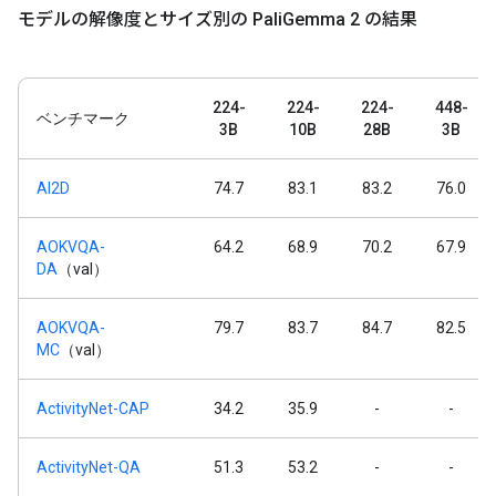
モデルの解像度とサイズ別の Pali
Gemma 2 の結果
224-
224-
224-
448-
ベンチマーク
3B
10B
28B
3B
AI2D
74.7
83.1
83.2
76.0
AOKVQA-
64.2
68.9
70.2
67.9
DA
（val）
AOKVQA-
79.7
83.7
84.7
82.5
MC
（val）
ActivityNet-CAP
34.2
35.9
-
-
ActivityNet-QA
51.3
53.2
-
-