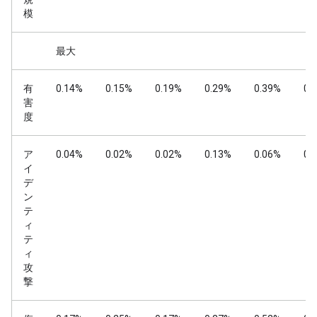
模
最大
有
0.14%
0.15%
0.19%
0.29%
0.39%
0.
害
度
ア
0.04%
0.02%
0.02%
0.13%
0.06%
0.
イ
デ
ン
テ
ィ
テ
ィ
攻
撃