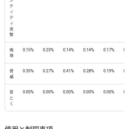
ン
テ
ィ
テ
ィ
攻
撃
侮
0.15%
0.23%
0.14%
0.14%
0.17%
0.
辱
脅
0.35%
0.27%
0.41%
0.28%
0.19%
0.
威
冒
0.00%
0.00%
0.00%
0.00%
0.00%
0.
と
く