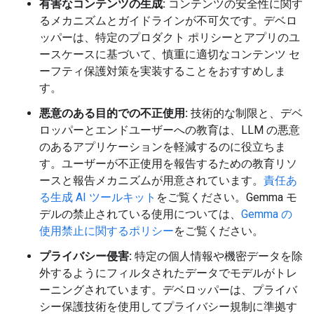
有害なコンテンツの生成:
コンテンツの安全性に関す
るメカニズムとガイドラインが不可欠です。デベロ
ッパーは、特定のプロダクト ポリシーとアプリのユ
ースケースに基づいて、慎重に適切なコンテンツ セ
ーフティ保護対策を実装することをおすすめしま
す。
悪意のある目的での不正使用:
技術的な制限と、デベ
ロッパーとエンドユーザーへの教育は、LLM の悪意
のあるアプリケーションを軽減するのに役立ちま
す。ユーザーが不正使用を報告するための教育リソ
ースと報告メカニズムが用意されています。
責任あ
る生成 AI ツールキット
をご覧ください。Gemma モ
デルの禁止されている使用については、
Gemma の
使用禁止に関するポリシー
をご覧ください。
プライバシー侵害:
特定の個人情報や機密データを除
外するようにフィルタされたデータでモデルがトレ
ーニングされています。デベロッパーは、プライバ
シー保護技術を使用してプライバシー規制に準拠す