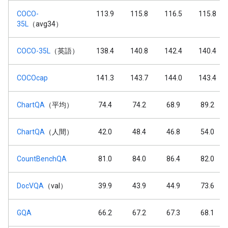
COCO-
113.9
115.8
116.5
115.8
35L
（avg34）
COCO-35L
（英語）
138.4
140.8
142.4
140.4
COCOcap
141.3
143.7
144.0
143.4
ChartQA
（平均）
74.4
74.2
68.9
89.2
ChartQA
（人間）
42.0
48.4
46.8
54.0
CountBenchQA
81.0
84.0
86.4
82.0
DocVQA
（val）
39.9
43.9
44.9
73.6
GQA
66.2
67.2
67.3
68.1