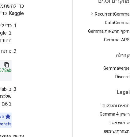
מחקרים וכלים
Kaggle. כדי ליצור ולהגדיר את הערכים האלה, פועלים לפי השלבים הבאים:
Recurrent
Gemma
Data
Gemma
כדי ליצור מפתח 
היקף הרשאות Gemma
ב-Kaggle
ההורד
Gemma-APS
פותחי
קהילה
Gemmaverse
678abcdef1a"
}
Discord
ב-Colab, בוחרים באפשרות
Legal
בשם
תנאים והגבלות
רישיון Gemma 4
הע
שימוש אסור
ecrets
הצהרת שימוש