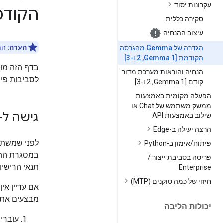
עקרונות יסוד
הקוד
סקירה כללית
עיצוב ההנחיה
הערה:
המידע
הגדרה של Gemma מהגרסה
הקודמת [Gemma 1
,
‏ 2 ו-3]
הנחיה והוראות מערכת מדור
לסביבות פית
קודם [Gemma 1
,
‏ 2 ו-3]
הפעלה מקומית באמצעות
ממשק משתמש של Chat או
גישה ל-Gemma
שילוב באמצעות API
הרצה יעילה ב-Edge
פיתוח
/
אימון ב-Python
פריסה בסביבת ייצור
/
תנאי הרישיון של 
Enterprise
חיזוי של כמה טוקנים (MTP)
אם עדיין אין לכם חשבון aggle
מבצעים את 
יכולות הליבה
עוברי