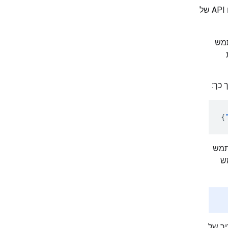
כדי להשתמש ב-Gemma, צריך לספק את שם המשתמש שלכם ב-Kaggle ומפתח API של
מש
 כך:
{
תמש
שתמש
ם עם מדריך של