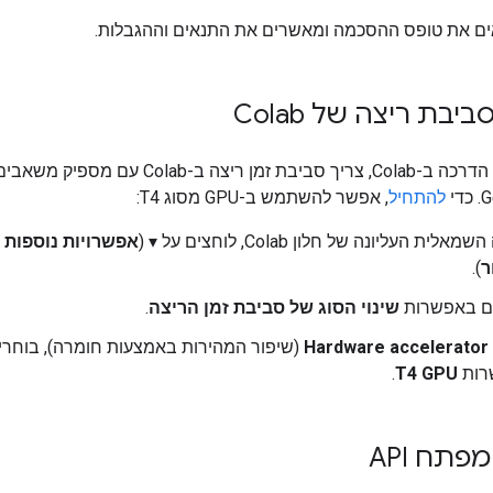
ם את טופס ההסכמה ומאשרים את התנאים וההגבלות.
יבת ריצה של Colab
כדי להשלים הדרכה ב-Colab, צריך סביבת זמן ריצה ב-Colab
להתחיל
, אפשר להשתמש ב-GPU מסוג T4:
אלית העליונה של חלון Colab, לוחצים על ▾ (
אפשרויות נוספות
ר
).
ם באפשרות
שינוי הסוג של סביבת זמן הריצה
.
Hardware accelerator
(שיפור המהירות באמצעות חומרה), בוחרי
רות
T4 GPU
.
תח API