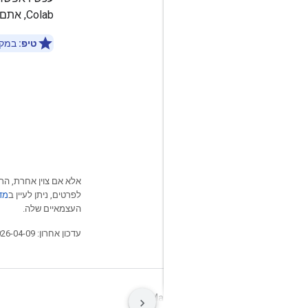
Colab, אתם צריכים לעבור אל Colab ולהגדיר את משתני הסביבה.
טיפ:
במקו
אלא אם צוין אחרת, התו
לפרטים, ניתן לעיין ב
מדיני
העצמאיים שלה.
עדכון אחרון: 2026-04-09 (שעון UTC).
תנאים
פרטיות
Manage cookies