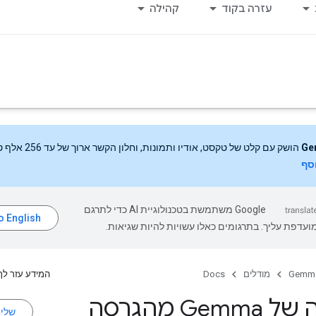
עזרה בקוד
קהילה
Ge
הושק עם קלט של טקסט, אודיו ותמונות, וחלון הקשר ארוך של עד 256 אלף טוקנים.
וסף
‫Google משתמשת בטכנולוגיית AI כדי לתרגם
עדפת עליך. בתרגומים כאלו עשויות להיות שגיאות.
Gemm
מודלים
Docs
המידע עזר לך
הגדרה של Gemma מהגרסה
שלי