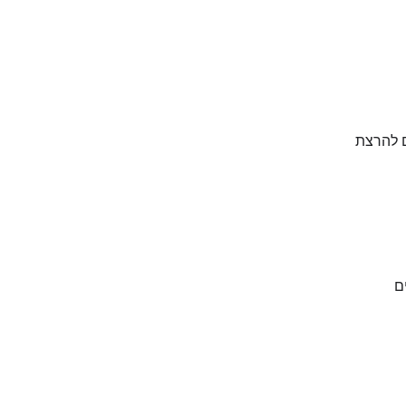
 עם מספיק משאבים להרצת
ם