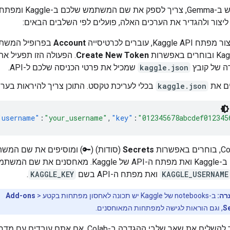
Kaggle API, עוברים לכרטיסייה
Account
בפרופיל המשת
ובוחרים באפשרות
Create New Token
. הפעולה הזו תפעיל את
ה של קובץ
kaggle.json
שמכיל את פרטי הכניסה שלכם ל-API.
ם את
kaggle.json
בכלי לעריכת טקסט. התוכן צריך להיראות בערך
"username"
:
"your_username"
,
"key"
:
"012345678abcdef012345
Secrets
(סודות) (🔑) ומוסיפים את שם המש
שלכם ב-Kaggle ואת מפתח ה-API של Kaggle. מאחסנים את שם המ
KAGGLE_USERNAME
ואת מפתח ה-API בשם
KAGGLE_KEY
.
רה:
ב-notebooks של Kaggle יש תכונה לאחסון מפתחות בקטע
>
Add-ons
S
, וגם הוראות לגישה למפתחות המאוחסנים.
עכשיו אפשר להשלים את שאר שלבי ההגדרה ב-Colab. אם אתם עובדי