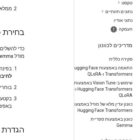
טקסט
ממלאי
נתונים חזותיים
נתוני אודיו
העמקה
בחירת סב
מדריכים לכוונון
מודל Gemma. כדי
סקירה כללית
התאמה באמצעות Hugging Face
בפינה השמ
Transformers ו-QLo
RA
לחיבו
שימוש ב-Vision Tune באמצעות
בוחרי
Hugging Face Transformers ו-
QLo
RA
בקטע
כוונון עדין מלא של מודל באמצעות
באפש
Hugging Face Transformers
כוונון באמצעות ספריית
Gemma
הגדרת מפ