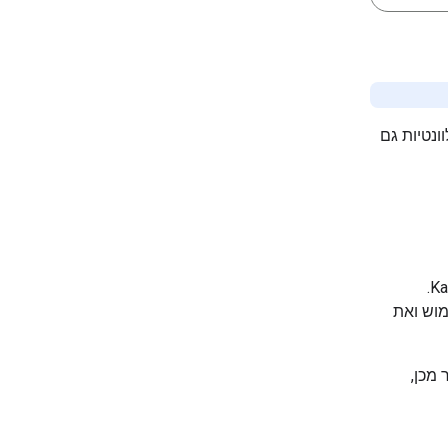
 חלק מההוראות רלוונטיות גם
לפני שמשתמשים ב-Gemma בפעם הראשונה, צריך לבקש גישה למודל דרך Kaggle.
דיניות השימוש ואת
 מכן,