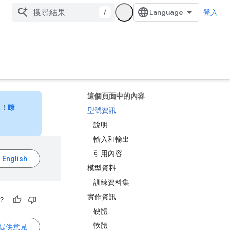
/
登入
這個頁面中的內容
元！
瞭
型號資訊
說明
輸入和輸出
引用內容
模型資料
訓練資料集
實作資訊
？
硬體
軟體
提供意見