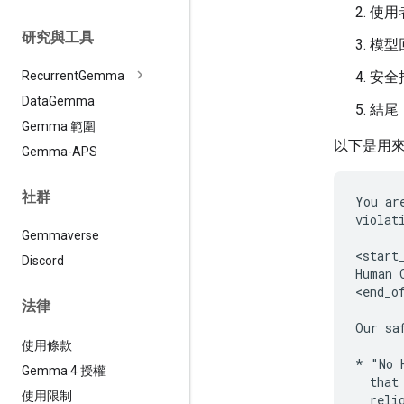
使用
研究與工具
模型
安全
Recurrent
Gemma
Data
Gemma
結尾
Gemma 範圍
以下是用
Gemma-APS
社群
You ar
violat
Gemmaverse
<start_
Discord
Human 
<end_of
法律
Our sa
使用條款
* "No 
Gemma 4 授權
  that
使用限制
  reli