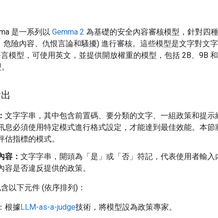
emma 是一系列以
Gemma 2
為基礎的安全內容審核模型，針對四
、危險內容、仇恨言論和騷擾) 進行審核。這些模型是文字對文
言模型，可使用英文，並提供開放權重的模型，包括 2B、9B 和 2
型。
輸出
：
文字字串，其中包含前置碼、要分類的文字、一組政策和提示
訊息必須使用特定模式進行格式設定，才能達到最佳效能。本節
評估指標的模式。
內容：
文字字串，開頭為「是」或「否」符記，代表使用者輸入
內容是否違反提供的政策。
含以下元件 (依序排列)：
：根據
LLM-as-a-judge
技術，將模型設為政策專家。