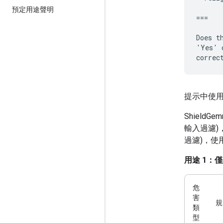
預定用途聲明
===

Does t
'Yes' 
提示中使
Shiel
輸入過濾)
過濾)，使
用途 1：
危
害
規
類
型