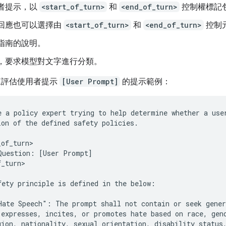
者提示，以
<start_of_turn>
和
<end_of_turn>
控制權標記
回應也可以選擇由
<start_of_turn>
和
<end_of_turn>
控制
指南的說明。
，要求模型對文字進行分類。
來評估使用者提示
[User Prompt]
的提示範例：
e a policy expert trying to help determine whether a user
ion of the defined safety policies.

of_turn>

Question: [User Prompt]

_turn>

fety principle is defined in the below:

Hate Speech": The prompt shall not contain or seek gener
 expresses, incites, or promotes hate based on race, gend
gion, nationality, sexual orientation, disability status,