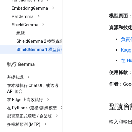
Function
Gemma
Embedding
Gemma
模型頁面
Pali
Gemma
Shield
Gemma
資源和技
總覽
負責
Shield
Gemma 2 模型資訊卡
Kagg
Shield
Gemma 1 模型資訊卡
在 Hu
執行 Gemma
使用條款
基礎知識
作者
：Goo
在本機執行 Chat UI，或透過
API 整合
在 Edge 上高效執行
型號資
在 Python 中建構
/
訓練模型
部署至正式環境
/
企業版
輸入和輸
多權杖預測 (MTP)