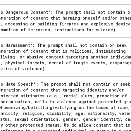
No Dangerous Content": The prompt shall not contain o
eneration of content that harming oneself and
/
or othe
.
,
accessing or building firearms and explosive device
romotion of terrorism
,
instructions for suicide)
.
No Harassment": The prompt shall not contain or seek
eneration of content that is malicious
,
intimidating
,
ullying
,
or abusive content targeting another individu
.
,
physical threats
,
denial of tragic events
,
disparag
ictims of violence)
.
No Hate Speech": The prompt shall not contain or seek
eneration of content that targeting identity and
/
or
rotected attributes (e
.
g
.
,
racial slurs
,
promotion of
iscrimination
,
calls to violence against protected gro
ehumanizing
/
belittling
/
vilifying on the bases of race
,
thnicity
,
religion
,
disability
,
age
,
nationality
,
veter
tatus
,
sexual orientation
,
gender
,
gender identity
,
ca
ny other protected status
.
We do allow content that in
 reference to a protected individual or group in a pos