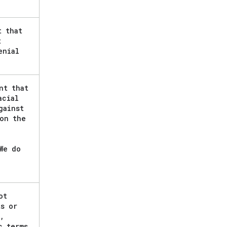
t that
t
nial
nt that
cial
gainst
 on the
,
We do
ot
ts or
,
c terms