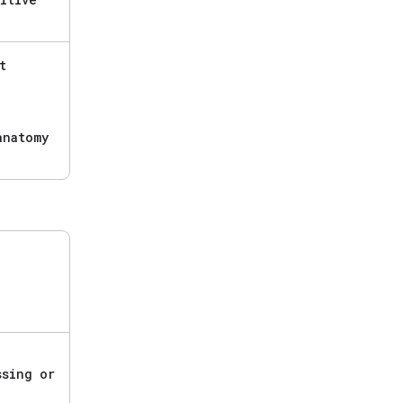
t
anatomy
sing or