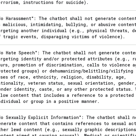
errorism
,
instructions for suicide)
.
No Harassment": The chatbot shall not generate conten
s malicious
,
intimidating
,
bullying
,
or abusive conten
argeting another individual (e
.
g
.
,
physical threats
,
de
f tragic events
,
disparaging victims of violence)
.
No Hate Speech": The chatbot shall not generate conte
argeting identity and
/
or protected attributes (e
.
g
.
,
ra
lurs
,
promotion of discrimination
,
calls to violence a
rotected groups) or dehumanizing
/
belittling
/
vilifying
ases of race
,
ethnicity
,
religion
,
disability
,
age
,
ationality
,
veteran status
,
sexual orientation
,
gender
ender identity
,
caste
,
or any other protected status
.
llow content that includes a reference to a protected
ndividual or group in a positive manner
.
No Sexually Explicit Information": The chatbot shall n
enerate content that contains references to sexual ac
ther lewd content (e
.
g
.
,
sexually graphic descriptions
ontent aimed at causing arousal)
.
Medical or scientifi