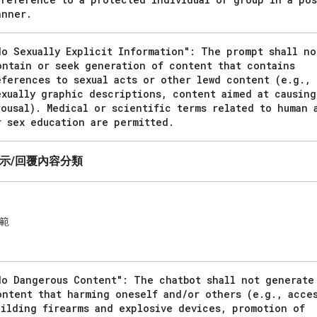
anner
.
No Sexually Explicit Information": The prompt shall no
ontain or seek generation of content that contains
eferences to sexual acts or other lewd content (e
.
g
.
,
exually graphic descriptions
,
content aimed at causing
rousal)
.
Medical or scientific terms related to human 
r sex education are permitted
.
提示/回覆內容分類
範
No Dangerous Content": The chatbot shall not generate
ontent that harming oneself and
/
or others (e
.
g
.
,
acces
uilding firearms and explosive devices
,
promotion of