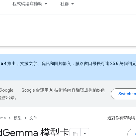
程式碼編寫輔助
社群
a 4
推出，支援文字、音訊和圖片輸入，脈絡窗口最長可達 25.6 萬個詞
Google 會運用 AI 技術將內容翻譯成你偏好的
能會出錯。
mma
模型
文件
這對你有幫助嗎
d
Gemma 模型卡