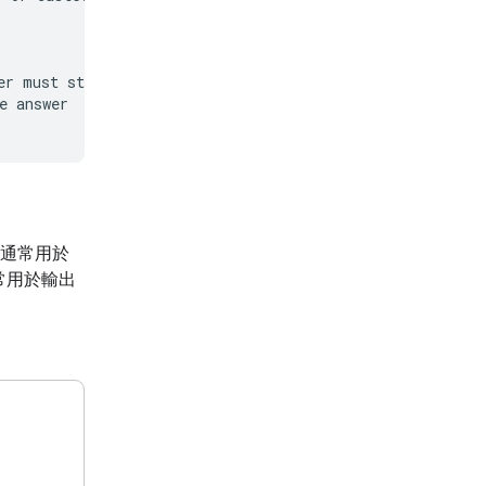
r must start with

 answer

，通常用於
常用於輸出