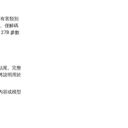
種有害類別
字、僅解碼
7B 參數
結尾。完整
將說明用於
內容或模型