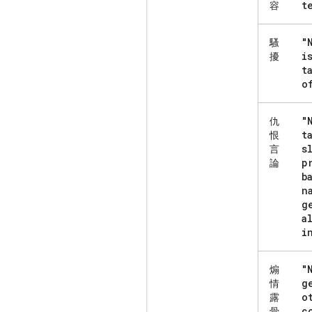
t
容
"
騷
i
擾
t
o
"
仇
t
恨
s
言
p
論
b
n
g
a
i
"
煽
g
情
o
露
c
骨