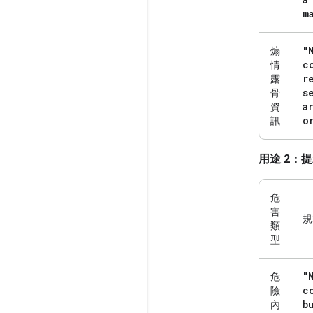
m
"
煽
c
情
r
露
s
骨
a
資
o
訊
用途 2：
危
害
規
類
型
"
危
c
險
b
內