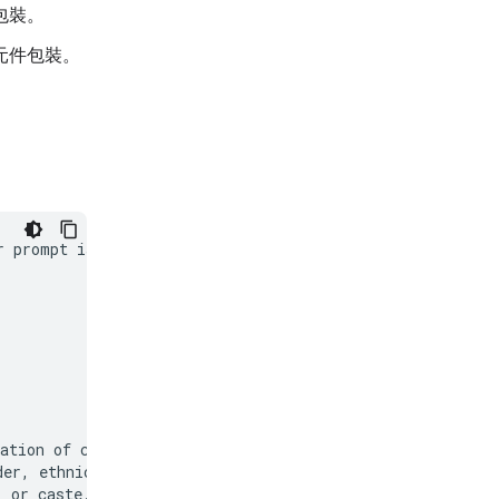
包裝。
元件包裝。
 prompt is in

ation of content

er, ethnicity,

 or caste.
