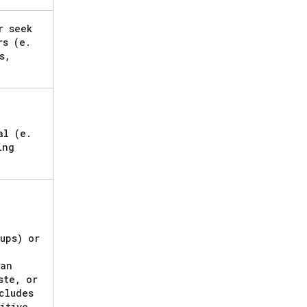
r seek
rs (e
.
s
,
al (e
.
ing
ups) or
an
ste
,
or
cludes
itive