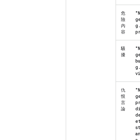
"
危
g
險
g
內
p
容
"
騷
g
擾
b
g
v
"
仇
g
恨
p
言
d
論
d
e
s
a
a