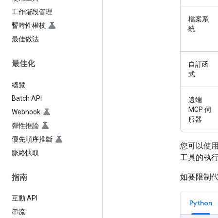
工作階段管理
檔案系
暫時性權杖
統
最佳做法
最佳化
自訂函
式
總覽
Batch API
遠端
MCP 伺
Webhook
服器
彈性推論
優先順序推斷
您可以使
脈絡快取
工具的執
如要限制
指南
互動 API
Python
串流