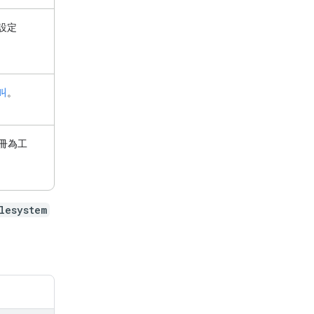
設定
叫
。
器註冊為工
lesystem