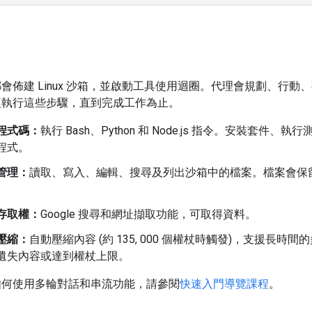
會佈建 Linux 沙箱，並啟動工具使用迴圈。代理會規劃、行動
複執行這些步驟，直到完成工作為止。
程式碼：
執行 Bash、Python 和 Node.js 指令。安裝套件、執
程式。
管理：
讀取、寫入、編輯、搜尋及列出沙箱中的檔案。檔案會保
。
存取權：
Google 搜尋和網址擷取功能，可取得資料。
壓縮：
自動壓縮內容 (約 135, 000 個權杖時觸發)，支援長時
遺失內容或達到權杖上限。
如何使用多輪對話和串流功能，請參閱
快速入門導覽課程
。