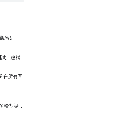
、觀察結
行測試、建構
留在所有互
間的多輪對話，