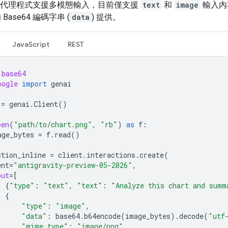
avity 代理程式支援多模態輸入，目前僅支援
text
和
image
輸入內
Base64 編碼字串 (
data
) 提供。
JavaScript
REST
base64
oogle
import
genai
=
genai
.
Client
()
pen
(
"path/to/chart.png"
,
"rb"
)
as
f
:
age_bytes
=
f
.
read
()
ction_inline
=
client
.
interactions
.
create
(
ent
=
"antigravity-preview-05-2026"
,
put
=
[
{
"type"
:
"text"
,
"text"
:
"Analyze this chart and summ
{
"type"
:
"image"
,
"data"
:
base64
.
b64encode
(
image_bytes
)
.
decode
(
"utf
"mime_type"
:
"image/png"
,