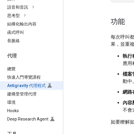
語音和音訊
思考型
功能
結構化輸出內容
函式呼叫
每次呼叫都
長脈絡
果，並重
代理
執行
應用
總覽
檔案
快速入門導覽課程
動中
Antigravity 代理程式
網路
建構受管理代理
環境
內容
不會
Hooks
Deep Research Agent
如要瞭解