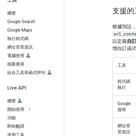
工具
支援的
總覽
Google Search
根據預設
Google Maps
url_cont
執行程式碼
以定義
自
網址背景資訊
增自訂函
電腦使用
檔案搜尋
工具
結合工具和函式呼叫
程式碼
執行
Live API
總覽
Google
開始使用
搜尋
功能
網址背
即時翻譯
景資訊
使用工具