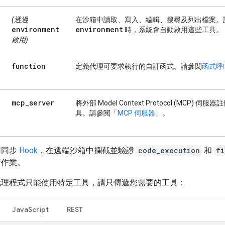
(透過
在沙箱中讀取、寫入、編輯、搜尋及列出檔案。
environment
environment
時，系統會自動啟用這些工具。
啟用)
function
定義代理可要求執行的自訂函式。請參閱
函式呼
mcp
_
server
將外部 Model Context Protocol (MCP) 伺服
具。請參閱「
MCP 伺服器
」。
用同步
Hook
，在遠端沙箱中攔截並驗證
code_execution
和
fi
行作業。
代理程式只能使用特定工具，請只傳遞您需要的工具：
JavaScript
REST