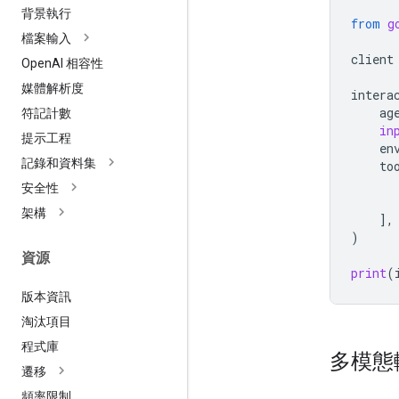
背景執行
from
g
檔案輸入
client
Open
AI 相容性
媒體解析度
intera
ag
符記計數
in
提示工程
en
記錄和資料集
to
安全性
架構
],
)
資源
print
(
版本資訊
淘汰項目
程式庫
多模態
遷移
頻率限制