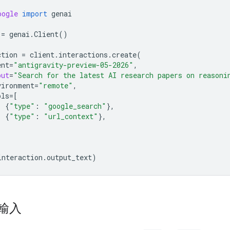
oogle
import
genai
=
genai
.
Client
()
ction
=
client
.
interactions
.
create
(
ent
=
"antigravity-preview-05-2026"
,
put
=
"Search for the latest AI research papers on reasoni
vironment
=
"remote"
,
ols
=
[
{
"type"
:
"google_search"
},
{
"type"
:
"url_context"
},
interaction
.
output_text
)
輸入