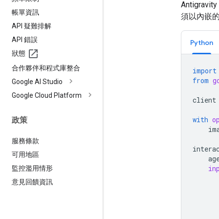
Antigr
帳單資訊
須以內嵌的 
API 疑難排解
API 錯誤
Python
狀態
合作夥伴和程式庫整合
import
from
g
Google AI Studio
Google Cloud Platform
client
with
o
政策
im
服務條款
intera
可用地區
ag
in
監控濫用情形
意見回饋資訊