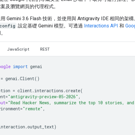
檔案及瀏覽網頁的代理程式。
Gemini 3.6 Flash 技術，並使用與 Antigravity IDE 相同
config
設定基礎 Gemini 模型。可透過
Interactions API
和
Goog
用。
JavaScript
REST
oogle
import
genai
=
genai
.
Client
()
ction
=
client
.
interactions
.
create
(
ent
=
"antigravity-preview-05-2026"
,
put
=
"Read Hacker News, summarize the top 10 stories, and
vironment
=
"remote"
,
interaction
.
output_text
)