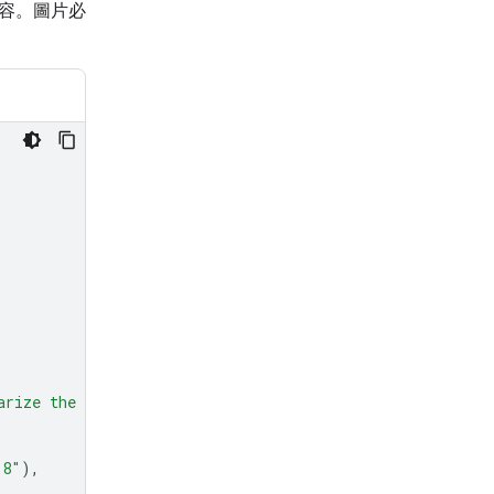
容。圖片必
arize the trends."
},
-8"
),