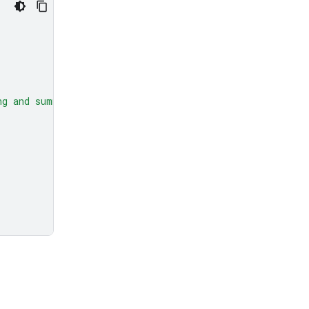
ng and summarize them."
,