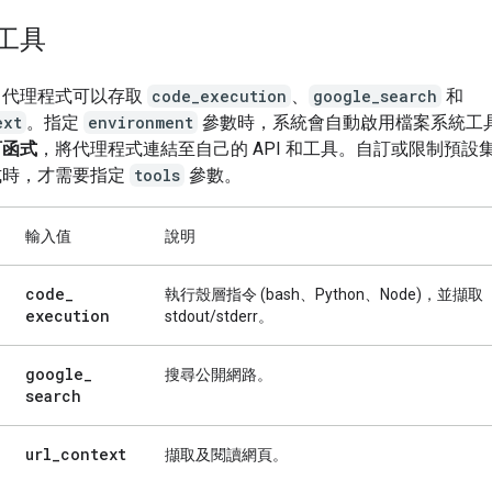
工具
，代理程式可以存取
code_execution
、
google_search
和
ext
。指定
environment
參數時，系統會自動啟用檔案系統工
訂函式
，將代理程式連結至自己的 API 和工具。自訂或限制預設
式時，才需要指定
tools
參數。
輸入值
說明
code
_
執行殼層指令 (bash、Python、Node)，並擷取
execution
stdout/stderr。
google
_
搜尋公開網路。
search
url
_
context
擷取及閱讀網頁。