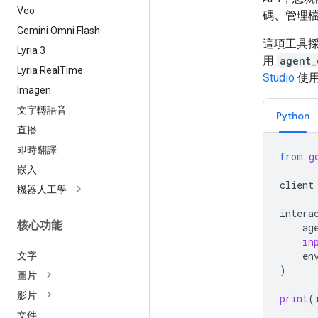
Veo
碼、管理
Gemini Omni Flash
這項工具採用 
Lyria 3
用
agent_
Lyria Real
Time
Studio
使
Imagen
文字轉語音
Python
直播
即時翻譯
from
g
嵌入
client
機器人工學
intera
核心功能
ag
in
en
文字
)
圖片
影片
print
(
文件