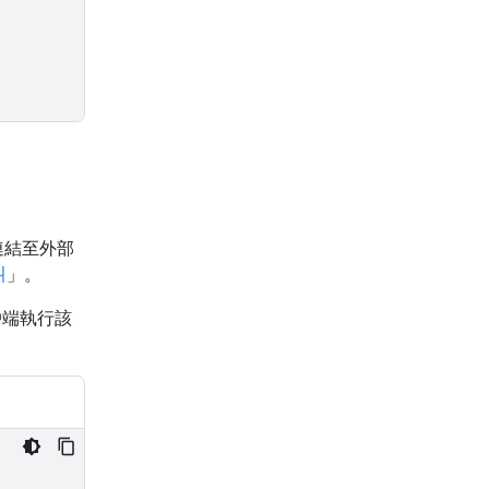
式連結至外部
叫
」。
戶端執行該