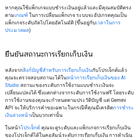
หากคุณใช้แพ็กเกจแบบชำระเงินอยู่แล้วและมีคุณสมบัติตรง
ตาม
เกณฑ์
ในการเปลี่ยนแพ็กเกจ ระบบจะอัปเกรดคุณเป็น
แพ็กเกจระดับถัดไปโดยอัตโนมัติ (ขึ้นอยู่กับ
เวลาในการ
ประมวลผล
)
ยืนยันสถานะการเรียกเก็บเงิน
หลังจาก
ลิงก์บัญชีสำหรับการเรียกเก็บเงิน
กับโปรเจ็กต์แล้ว
คุณจะตรวจสอบสถานะได้ใน
หน้าการเรียกเก็บเงินของ AI
Studio
สถานะของระดับการใช้งานแบบชำระเงินจะ
เปลี่ยนแปลงได้ ซึ่งแตกต่างจากระดับการใช้งานฟรี โดยระดับ
การใช้งานของคุณจะกำหนดตามประวัติบัญชี แต่ Gemini
API จะให้บริการคำขอเฉพาะในกรณีที่คุณมีเครดิต
การชำระ
เงินล่วงหน้า
เป็นบวกเท่านั้น
ในหน้า
โปรเจ็กต์
คุณจะดูระดับและแพ็กเกจการเรียกเก็บเงิน
ของโปรเจ็กต์ได้ในคอลัมน์
ระดับการเรียกเก็บเงิน
การดำเนิน