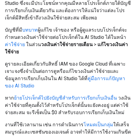
Studio ซึ่งจะมีประโยชน์หากคุณมีหลายโปรเจ็กต์ภายใต้บัญชี
การเรียกเก็บเงินเดียวกัน และต้องการให้แน่ใจว่าแต่ละโปร
เจ็กต์มีสิทธิ์เข้าถึงวงเงินใช้จ่ายสะสม เพียงพอ
บัญชีที่มี
บทบาท
ผู้แก้ไข เจ้าของ หรือผู้ดูแลระบบโปรเจ็กต์จะ
กำหนดวงเงินค่าใช้จ่ายต่อโปรเจ็กต์ใน AI Studio ได้ในหน้า
ค่าใช้จ่าย
ในส่วน
วงเงินค่าใช้จ่ายรายเดือน
>
แก้ไขวงเงินค่า
ใช้จ่าย
ดูรายละเอียดเกี่ยวกับสิทธิ์ IAM ของ Google Cloud ที่เฉพาะ
เจาะจงซึ่งจำเป็นต่อการดูหรือแก้ไขวงเงินค่าใช้จ่ายและ
ข้อมูลการเรียกเก็บเงินใน AI Studio ได้ที่
คู่มือการแก้ปัญหา
ของ AI Studio
หาก
ย้ายโปรเจ็กต์ไปยังบัญชีสำหรับการเรียกเก็บเงินอื่น
วงเงิน
ค่าใช้จ่ายที่คุณตั้งไว้สำหรับโปรเจ็กต์นั้นจะยังคงอยู่ แต่ค่าใช้
จ่ายสะสม จะรีเซ็ตเป็น $0 สำหรับรอบการเรียกเก็บเงินใหม่
งานที่ใช้เวลานาน เช่น การดำเนินการ
โหมดเป็นกลุ่ม
ให้เสร็จ
สมบูรณ์และเซสชันของเอเจนต์ อาจทำให้มีการใช้งานเกินขีด