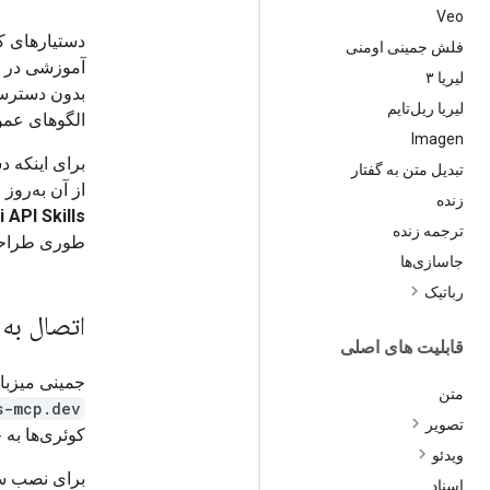
Veo
دستیارهای ک
فلش جمینی اومنی
لیریا ۳
لیریا ریل‌تایم
الگوهای عموم
Imagen
تبدیل متن به گفتار
از آن به‌روز
زنده
 API Skills
ترجمه زنده
طوری طراحی ش
جاسازی‌ها
رباتیک
اتصال به emini Docs MCP
قابلیت های اصلی
جمینی میزبان
متن
s-mcp.dev
تصویر
کوئری‌ها به جدیدترین APIها، به‌روزرسانی‌های کد و 
ویدئو
برای نصب سرو
اسناد