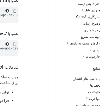
نصب با skills
sh
.
اجرای پس زمینه
ورودی فایل
-api-dev
سازگاری Open
AI
وضوح رسانه
رمز شماری
نصب با Context7
مهندسی سریع
لاگ‌ها و مجموعه داده‌ها
ایمنی
چارچوب ها
تعاملات-gemini-api
منابع
مهارت ساخت 
یادداشت های انتشار
برای ساخت با مدل‌ها و عامل‌ه
تحقیرها
تولید 
کتابخانه ها
مهاجرت
فراخوا
محدودیت های نرخ