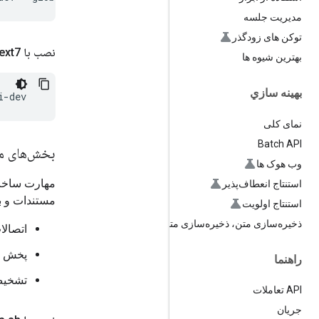
مدیریت جلسه
توکن های زودگذر
نصب با Context7
بهترین شیوه ها
بهينه سازي
نمای کلی
Batch API
بخش‌های مو
وب هوک ها
استنتاج انعطاف‌پذیر
مستندات و به
استنتاج اولویت
ذخیره‌سازی متن، ذخیره‌سازی متن
اتصالات WebSocket برای استریمین
پخش جر
راهنما
تشخیص 
API تعاملات
جریان