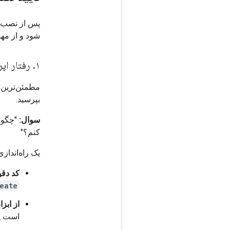
شود و از مه
۱
.
رفتار اپر
بپرسید.
سوال:
کنم؟"
یک راه‌انداز
کد دقی
eate
از ابزار MCP استفاده
است یا