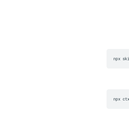
npx
sk
npx
ct