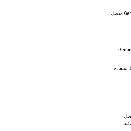
پس از نصب، تأیید کنید که دستیار کدنویسی شما می‌تواند به سرور Gemini Docs MCP متصل
از نماینده خود یک سؤال فنی در مورد Gemini API
"چگونه می‌توانم از ذخیره‌سازی زمینه با رابط برنامه‌نویسی کاربردی Gemini استفاده
صل
ند.