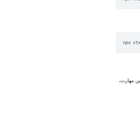
npx
ct
نامه‌های هوش مصنوعی محاوره‌ای بلادرنگ با Gemini Live API. این مهارت،