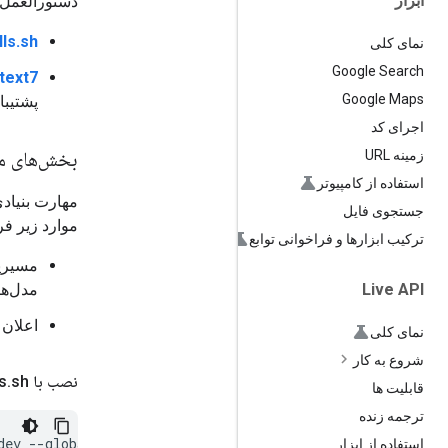
ابزار
دستورالعمل‌
lls.sh
نمای کلی
Google Search
text7
Google Maps
پشتیبا
اجرای کد
بخش‌های مو
زمینه URL
استفاده از کامپیوتر
جستجوی فایل
موارد زیر فر
ترکیب ابزارها و فراخوانی توابع
مدل‌ه
Live API
اعلان 
نمای کلی
شروع به کار
نصب با skills
sh
.
قابلیت ها
ترجمه زنده
dev
استفاده از ابزار