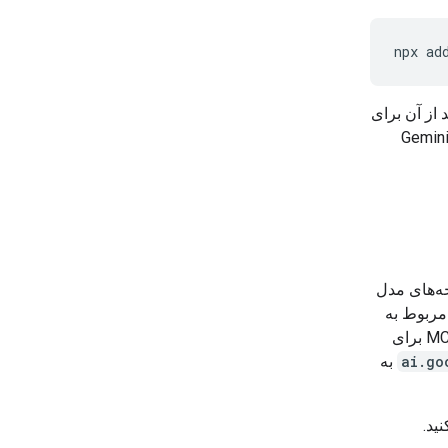
npx
ad
 از آن برای
زیابی تعاریف API و الگوهای یکپارچه‌سازی بلادرنگ از فایل‌های مستندات رسمی Gemini
ح و نسخه‌های مدل
) را مستقیماً در زمینه دستیار شما ارائه می‌دهند. این مهارت با سرویس MCP مربوط به
Gemini Docs کار می‌کند: اگر هر دو را نصب کرده باشید، این مهارت از سرویس MCP برای
ai.go
به
ید.