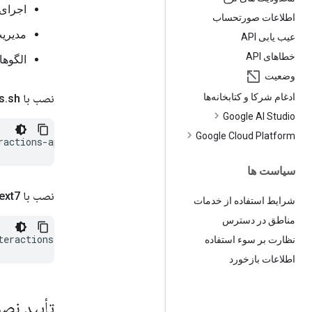
اجرای 
اطلاعات صورتحساب
مدیری
عیب یابی API
خطاهای API
الگوهای SDK پایتون و تا
وضعیت
ادغام شرکا و کتابخانه‌ها
نصب با skills
sh
.
Google AI Studio
Google Cloud Platform
ractions-api
سیاست ها
نصب با Context7
شرایط استفاده از خدمات
مناطق در دسترس
نظارت بر سوء استفاده
اطلاعات بازخورد
تأیید نص