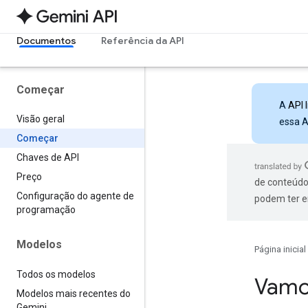
Documentos
Referência da API
Começar
A
API 
Visão geral
essa A
Começar
Chaves de API
Preço
de conteúdo
Configuração do agente de
podem ter e
programação
Modelos
Página inicial
Todos os modelos
Vamo
Modelos mais recentes do
Gemini