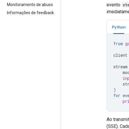
evento
st
Monitoramento de abuso
imediatame
Informações de feedback
Python
from
g
client
stream
mo
in
st
)
for
ev
pr
Ao transmi
(SSE). Cad