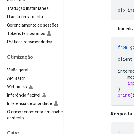
Recursos
Tradução instantânea
pip
in
Uso da ferramenta
Gerenciamento de sessões
Iniciali
Tokens temporários
Práticas recomendadas
from
g
Otimização
client
Visão geral
intera
mo
API Batch
in
Webhooks
)
print
(
Inferência flexível
Inferência de prioridade
O armazenamento em cache de
Resposta:
contexto
{
Guias