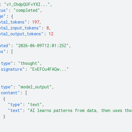
:
"v1_ChdpQUFvYXI..."
,
tus"
:
"completed"
,
ge"
:
{
otal_tokens"
:
197
,
otal_input_tokens"
:
8
,
otal_output_tokens"
:
12
ated"
:
"2026-06-09T12:01:25Z"
,
ps"
:
[
"type"
:
"thought"
,
"signature"
:
"EvEFCu4FAQw..."
"type"
:
"model_output"
,
"content"
:
[
{
"type"
:
"text"
,
"text"
:
"AI learns patterns from data, then uses tho
}
]