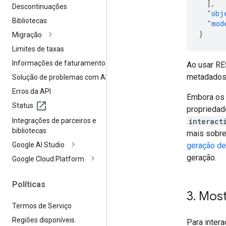
],
Descontinuações
"obj
Bibliotecas
"mod
}
Migração
Limites de taxas
Informações de faturamento
Ao usar RE
metadados, 
Solução de problemas com APIs
Erros da API
Embora os
Status
proprieda
Integrações de parceiros e
interact
bibliotecas
mais sobre
Google AI Studio
geração de
geração.
Google Cloud Platform
Políticas
3
.
Most
Termos de Serviço
Regiões disponíveis
Para intera