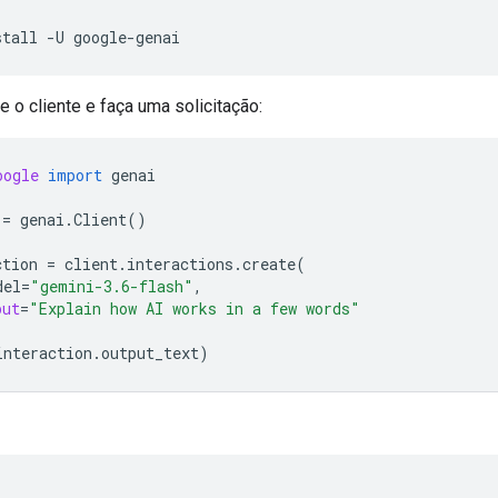
stall
-U
ze o cliente e faça uma solicitação:
oogle
import
genai
=
genai
.
Client
()
ction
=
client
.
interactions
.
create
(
del
=
"gemini-3.6-flash"
,
put
=
"Explain how AI works in a few words"
interaction
.
output_text
)