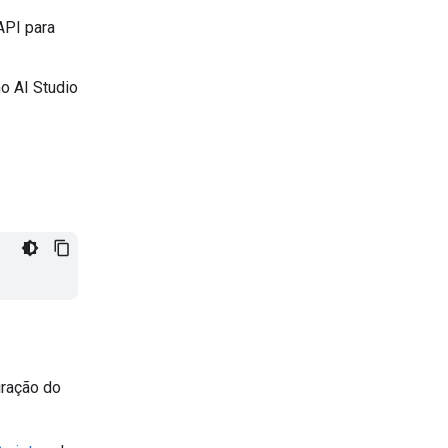
API para
o AI Studio
uração do