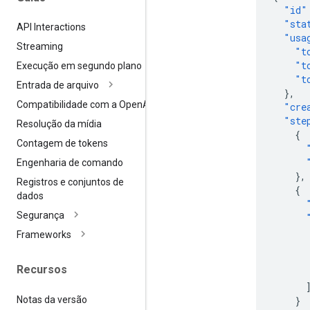
"id"
"sta
API Interactions
"usa
Streaming
"t
"t
Execução em segundo plano
"t
Entrada de arquivo
},
Compatibilidade com a Open
AI
"cre
"ste
Resolução da mídia
{
Contagem de tokens
Engenharia de comando
},
Registros e conjuntos de
{
dados
Segurança
Frameworks
Recursos
Notas da versão
}