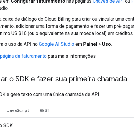
ue em
Configurar faturamento
nas páginas
Chaves de API
ou
P
udio.
a caixa de diálogo do Cloud Billing para criar ou vincular uma con
amento, adicionar uma forma de pagamento e fazer um pré-pag
nimo US $10 (ou o equivalente na sua moeda local) em créditos
ra o uso da API no
Google AI Studio
em
Painel
>
Uso
.
página de faturamento
para mais informações.
lar o SDK e fazer sua primeira chamada
SDK e gere texto com uma única chamada de API.
JavaScript
REST
 o SDK: