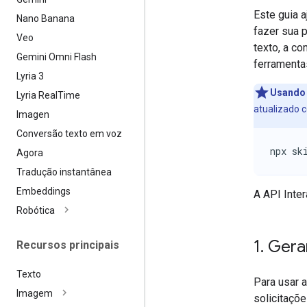
Este guia 
Nano Banana
fazer sua 
Veo
texto, a c
Gemini Omni Flash
ferramenta
Lyria 3
Usando
Lyria Real
Time
atualizado c
Imagen
Conversão texto em voz
npx sk
Agora
Tradução instantânea
Embeddings
A API Inte
Robótica
1
.
Gerar
Recursos principais
Texto
Para usar 
Imagem
solicitaçõe