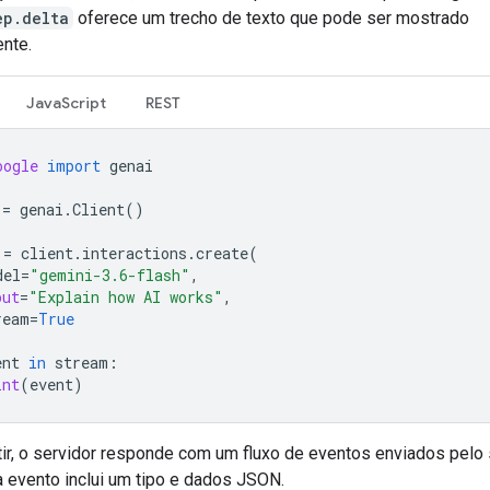
ep.delta
oferece um trecho de texto que pode ser mostrado
nte.
JavaScript
REST
oogle
import
genai
=
genai
.
Client
()
=
client
.
interactions
.
create
(
del
=
"gemini-3.6-flash"
,
put
=
"Explain how AI works"
,
ream
=
True
ent
in
stream
:
int
(
event
)
tir, o servidor responde com um fluxo de eventos enviados pelo 
a evento inclui um tipo e dados JSON.