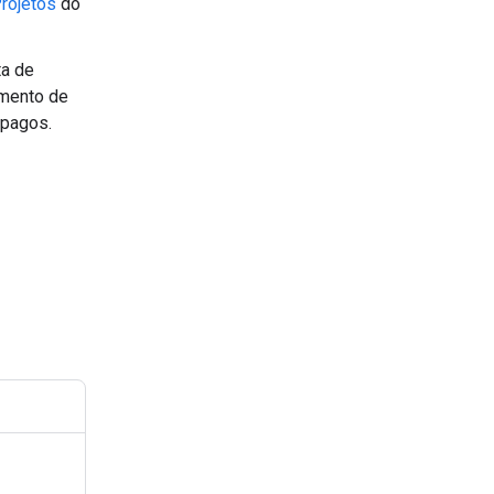
rojetos
do
ta de
amento de
 pagos.