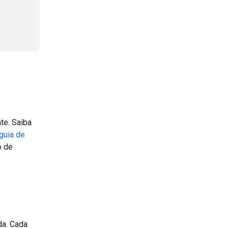
te. Saiba
guia de
o de
da. Cada