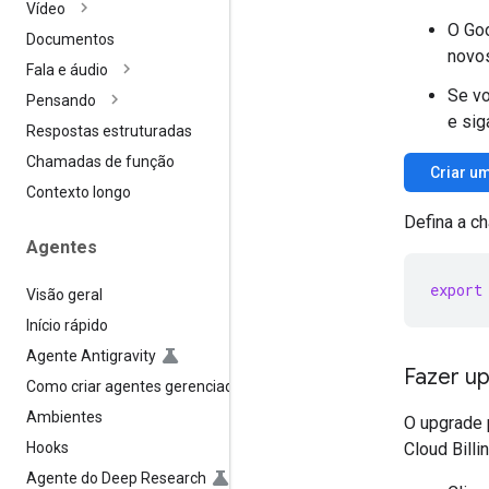
Vídeo
O Goo
Documentos
novos
Fala e áudio
Se vo
Pensando
e sig
Respostas estruturadas
Chamadas de função
Criar u
Contexto longo
Defina a c
Agentes
export
Visão geral
Início rápido
Agente Antigravity
Fazer up
Como criar agentes gerenciados
Ambientes
O upgrade 
Hooks
Cloud Billin
Agente do Deep Research