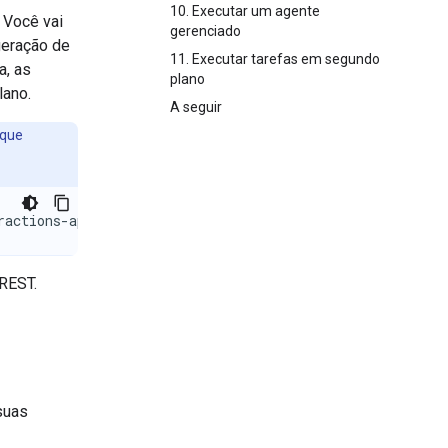
10. Executar um agente
. Você vai
gerenciado
geração de
11. Executar tarefas em segundo
a, as
plano
lano.
A seguir
ique
ractions-api
 REST.
suas