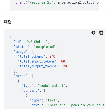
print
(
"Response 2:"
,
interaction2
.
output_text
)
대답:
{
"id"
:
"v2_Chd..."
,
"status"
:
"completed"
,
"usage"
:
{
"total_tokens"
:
240
,
"total_input_tokens"
:
60
,
"total_output_tokens"
:
20
},
"steps"
:
[
{
"type"
:
"model_output"
,
"content"
:
[
{
"type"
:
"text"
,
"text"
:
"There are 8 paws in your house.