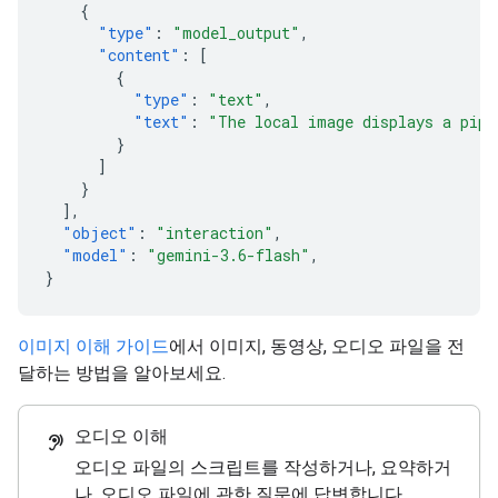
{
"type"
:
"model_output"
,
"content"
:
[
{
"type"
:
"text"
,
"text"
:
"The local image displays a pipe
}
]
}
],
"object"
:
"interaction"
,
"model"
:
"gemini-3.6-flash"
,
}
이미지 이해 가이드
에서 이미지, 동영상, 오디오 파일을 전
달하는 방법을 알아보세요.
오디오 이해
hearing
오디오 파일의 스크립트를 작성하거나, 요약하거
나, 오디오 파일에 관한 질문에 답변합니다.