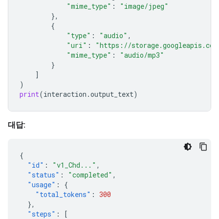
"mime_type"
:
"image/jpeg"
},
{
"type"
:
"audio"
,
"uri"
:
"https://storage.googleapis.com
"mime_type"
:
"audio/mp3"
}
]
)
print
(
interaction
.
output_text
)
대답:
{
"id"
:
"v1_Chd..."
,
"status"
:
"completed"
,
"usage"
:
{
"total_tokens"
:
300
},
"steps"
:
[