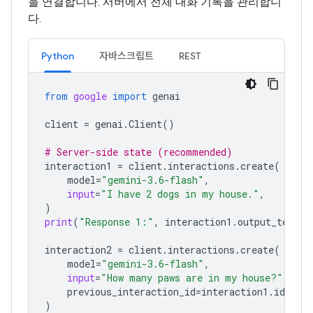
을 연결합니다. 서버에서 전체 대화 기록을 관리합니
다.
Python
자바스크립트
REST
from
google
import
genai
client
=
genai
.
Client
()
# Server-side state (recommended)
interaction1
=
client
.
interactions
.
create
(
model
=
"gemini-3.6-flash"
,
input
=
"I have 2 dogs in my house."
,
)
print
(
"Response 1:"
,
interaction1
.
output_text
)
interaction2
=
client
.
interactions
.
create
(
model
=
"gemini-3.6-flash"
,
input
=
"How many paws are in my house?"
,
previous_interaction_id
=
interaction1
.
id
,
)