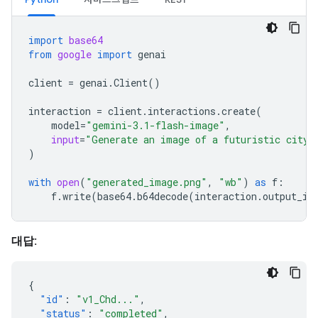
import
base64
from
google
import
genai
client
=
genai
.
Client
()
interaction
=
client
.
interactions
.
create
(
model
=
"gemini-3.1-flash-image"
,
input
=
"Generate an image of a futuristic city 
)
with
open
(
"generated_image.png"
,
"wb"
)
as
f
:
f
.
write
(
base64
.
b64decode
(
interaction
.
output_im
대답:
{
"id"
:
"v1_Chd..."
,
"status"
:
"completed"
,