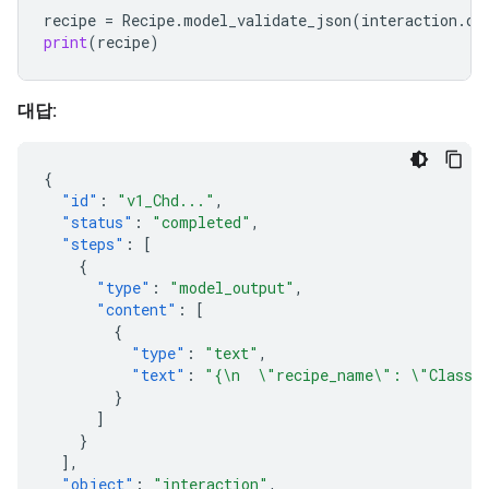
recipe
=
Recipe
.
model_validate_json
(
interaction
.
ou
print
(
recipe
)
대답:
{
"id"
:
"v1_Chd..."
,
"status"
:
"completed"
,
"steps"
:
[
{
"type"
:
"model_output"
,
"content"
:
[
{
"type"
:
"text"
,
"text"
:
"{\n  \"recipe_name\": \"Classic
}
]
}
],
"object"
:
"interaction"
,