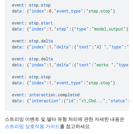
eve
nt
:
s
te
p.s
t
op
da
ta
:
{
"index"
:
0
,
"event_type"
:
"step.stop"
}
eve
nt
:
s
te
p.s
tart
da
ta
:
{
"index"
:
1
,
"step"
:{
"type"
:
"model_output"
},
"
eve
nt
:
s
te
p.del
ta
da
ta
:
{
"index"
:
1
,
"delta"
:{
"text"
:
"AI "
,
"type"
:
"te
eve
nt
:
s
te
p.del
ta
da
ta
:
{
"index"
:
1
,
"delta"
:{
"text"
:
"works "
,
"type"
:
eve
nt
:
s
te
p.s
t
op
da
ta
:
{
"index"
:
1
,
"event_type"
:
"step.stop"
}
eve
nt
:
i
ntera
c
t
io
n
.comple
te
d
da
ta
:
{
"interaction"
:{
"id"
:
"v1_Chd..."
,
"status"
:
"
스트리밍 이벤트 및 델타 유형 처리에 관한 자세한 내용은
스트리밍 상호작용 가이드
를 참고하세요.