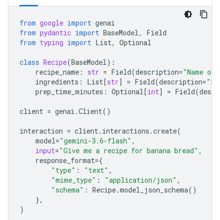
from
google
import
genai
from
pydantic
import
BaseModel
,
Field
from
typing
import
List
,
Optional
class
Recipe
(
BaseModel
):
recipe_name
:
str
=
Field
(
description
=
"Name of 
ingredients
:
List
[
str
]
=
Field
(
description
=
"Li
prep_time_minutes
:
Optional
[
int
]
=
Field
(
descr
client
=
genai
.
Client
()
interaction
=
client
.
interactions
.
create
(
model
=
"gemini-3.6-flash"
,
input
=
"Give me a recipe for banana bread"
,
response_format
=
{
"type"
:
"text"
,
"mime_type"
:
"application/json"
,
"schema"
:
Recipe
.
model_json_schema
()
},
)