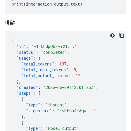
print
(
interaction
.
output_text
)
대답:
{
"id"
:
"v1_ChdpQUFvYXI..."
,
"status"
:
"completed"
,
"usage"
:
{
"total_tokens"
:
197
,
"total_input_tokens"
:
8
,
"total_output_tokens"
:
12
},
"created"
:
"2026-06-09T12:01:25Z"
,
"steps"
:
[
{
"type"
:
"thought"
,
"signature"
:
"EvEFCu4FAQw..."
},
{
"type"
:
"model_output"
,