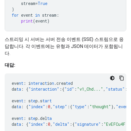
stream
=
True
)
for
event
in
stream
:
print
(
event
)
스트리밍 시 서버는 서버 전송 이벤트 (SSE) 스트림으로 응
답합니다. 각 이벤트에는 유형과 JSON 데이터가 포함됩니
다.
대답:
eve
nt
:
i
ntera
c
t
io
n
.crea
te
d
da
ta
:
{
"interaction"
:{
"id"
:
"v1_Chd..."
,
"status"
:
"
eve
nt
:
s
te
p.s
tart
da
ta
:
{
"index"
:
0
,
"step"
:{
"type"
:
"thought"
},
"event
eve
nt
:
s
te
p.del
ta
da
ta
:
{
"index"
:
0
,
"delta"
:{
"signature"
:
"EvEFCu4F..