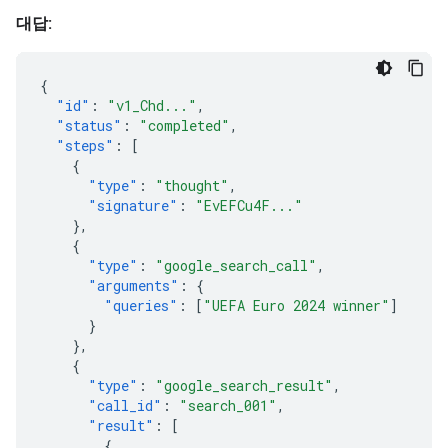
대답:
{
"id"
:
"v1_Chd..."
,
"status"
:
"completed"
,
"steps"
:
[
{
"type"
:
"thought"
,
"signature"
:
"EvEFCu4F..."
},
{
"type"
:
"google_search_call"
,
"arguments"
:
{
"queries"
:
[
"UEFA Euro 2024 winner"
]
}
},
{
"type"
:
"google_search_result"
,
"call_id"
:
"search_001"
,
"result"
:
[
{