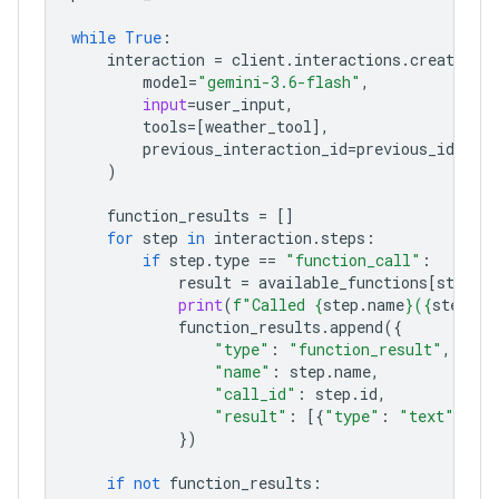
while
True
:
interaction
=
client
.
interactions
.
create
(
model
=
"gemini-3.6-flash"
,
input
=
user_input
,
tools
=
[
weather_tool
],
previous_interaction_id
=
previous_id
,
)
function_results
=
[]
for
step
in
interaction
.
steps
:
if
step
.
type
==
"function_call"
:
result
=
available_functions
[
step
.
n
print
(
f
"Called 
{
step
.
name
}
(
{
step
.
ar
function_results
.
append
({
"type"
:
"function_result"
,
"name"
:
step
.
name
,
"call_id"
:
step
.
id
,
"result"
:
[{
"type"
:
"text"
,
"t
})
if
not
function_results
: