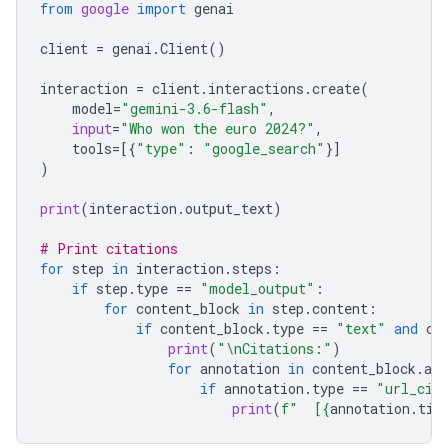
from
google
import
genai
client
=
genai
.
Client
()
interaction
=
client
.
interactions
.
create
(
model
=
"gemini-3.6-flash"
,
input
=
"Who won the euro 2024?"
,
tools
=
[{
"type"
:
"google_search"
}]
)
print
(
interaction
.
output_text
)
# Print citations
for
step
in
interaction
.
steps
:
if
step
.
type
==
"model_output"
:
for
content_block
in
step
.
content
:
if
content_block
.
type
==
"text"
and
co
print
(
"
\n
Citations:"
)
for
annotation
in
content_block
.
ann
if
annotation
.
type
==
"url_cit
print
(
f
"  [
{
annotation
.
tit