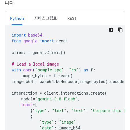
니다.
Python
자바스크립트
REST
import
base64
from
google
import
genai
client
=
genai
.
Client
()
# Load a local image
with
open
(
"sample.jpg"
,
"rb"
)
as
f
:
image_bytes
=
f
.
read
()
image_b64
=
base64
.
b64encode
(
image_bytes
)
.
decode
(
"
interaction
=
client
.
interactions
.
create
(
model
=
"gemini-3.6-flash"
,
input
=
[
{
"type"
:
"text"
,
"text"
:
"Compare this lo
{
"type"
:
"image"
,
"data"
:
image_b64
,