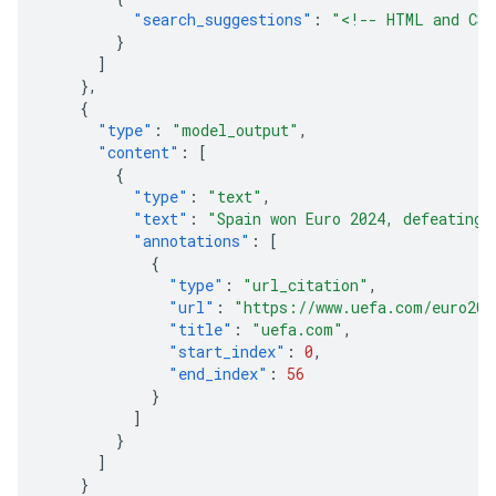
"search_suggestions"
:
"<!-- HTML and CSS
}
]
},
{
"type"
:
"model_output"
,
"content"
:
[
{
"type"
:
"text"
,
"text"
:
"Spain won Euro 2024, defeating 
"annotations"
:
[
{
"type"
:
"url_citation"
,
"url"
:
"https://www.uefa.com/euro202
"title"
:
"uefa.com"
,
"start_index"
:
0
,
"end_index"
:
56
}
]
}
]
}