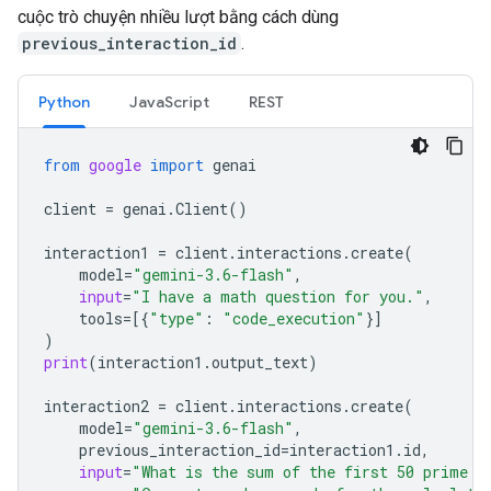
cuộc trò chuyện nhiều lượt bằng cách dùng
previous_interaction_id
.
Python
JavaScript
REST
from
google
import
genai
client
=
genai
.
Client
()
interaction1
=
client
.
interactions
.
create
(
model
=
"gemini-3.6-flash"
,
input
=
"I have a math question for you."
,
tools
=
[{
"type"
:
"code_execution"
}]
)
print
(
interaction1
.
output_text
)
interaction2
=
client
.
interactions
.
create
(
model
=
"gemini-3.6-flash"
,
previous_interaction_id
=
interaction1
.
id
,
input
=
"What is the sum of the first 50 prime n