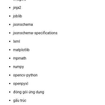
jinja2
joblib
jsonschema
jsonschema-specifications
lxml
matplotlib
mpmath
numpy
opencv-python
openpyxl
đóng gói ứng dụng
gấu trúc