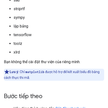
sáu
striprtf
sympy
lập bảng
tensorflow
toolz
xlrd
Bạn không thể cài đặt thư viện của riêng mình.
Lưu ý:
Chỉ
matplotlib
được hỗ trợ để kết xuất biểu đồ bằng
cách thực thi mã.
Bước tiếp theo