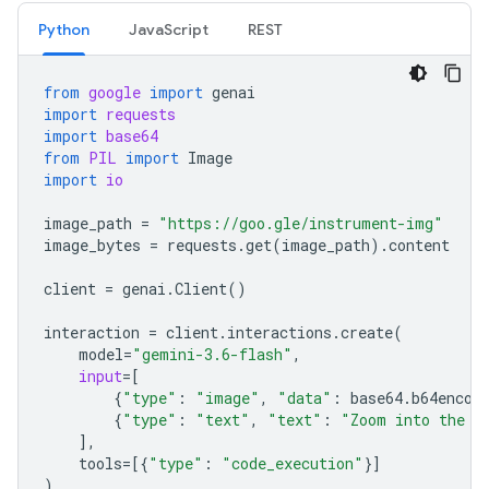
Python
JavaScript
REST
from
google
import
genai
import
requests
import
base64
from
PIL
import
Image
import
io
image_path
=
"https://goo.gle/instrument-img"
image_bytes
=
requests
.
get
(
image_path
)
.
content
client
=
genai
.
Client
()
interaction
=
client
.
interactions
.
create
(
model
=
"gemini-3.6-flash"
,
input
=
[
{
"type"
:
"image"
,
"data"
:
base64
.
b64encod
{
"type"
:
"text"
,
"text"
:
"Zoom into the e
],
tools
=
[{
"type"
:
"code_execution"
}]
)