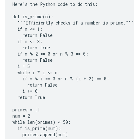
Here's the Python code to do this:

def is_prime(n):

  """Efficiently checks if a number is prime."""

  if n <= 1:

    return False

  if n <= 3:

    return True

  if n % 2 == 0 or n % 3 == 0:

    return False

  i = 5

  while i * i <= n:

    if n % i == 0 or n % (i + 2) == 0:

      return False

    i += 6

  return True

primes = []

num = 2

while len(primes) < 50:

  if is_prime(num):

    primes.append(num)
