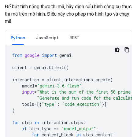
Để bật tính năng thực thi mã, hãy định cấu hình công cụ thực
thi mã trên mô hình. Điều này cho phép mô hình tạo và chạy
mã.
Python
JavaScript
REST
from
google
import
genai
client
=
genai
.
Client
()
interaction
=
client
.
interactions
.
create
(
model
=
"gemini-3.6-flash"
,
input
=
"What is the sum of the first 50 prime n
"Generate and run code for the calculati
tools
=
[{
"type"
:
"code_execution"
}]
)
for
step
in
interaction
.
steps
:
if
step
.
type
==
"model_output"
:
for
content_block
in
step
.
content
: