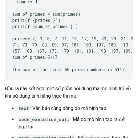
  num += 1

sum_of_primes = sum(primes)

print(f'{primes=}')

print(f'{sum_of_primes=}')

primes=[2, 3, 5, 7, 11, 13, 17, 19, 23, 29, 31, 37,
71, 73, 79, 83, 89, 97, 101, 103, 107, 109, 113, 12
157, 163, 167, 173, 179, 181, 191, 193, 197, 199, 2
sum_of_primes=5117

Đầu ra này kết hợp một số phần nội dung mà mô hình trả về
khi sử dụng tính năng thực thi mã:
text
: Văn bản cùng dòng do mô hình tạo
code_execution_call
: Mã do mô hình tạo ra để
thực thi
code_execution_result
: Kết quả của mã thực thi