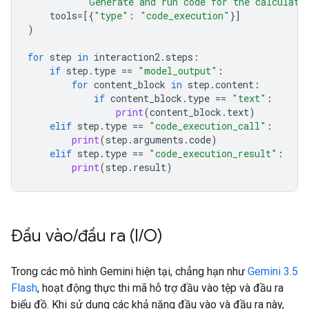
"Generate and run code for the calculati
tools
=
[{
"type"
:
"code_execution"
}]
)
for
step
in
interaction2
.
steps
:
if
step
.
type
==
"model_output"
:
for
content_block
in
step
.
content
:
if
content_block
.
type
==
"text"
:
print
(
content_block
.
text
)
elif
step
.
type
==
"code_execution_call"
:
print
(
step
.
arguments
.
code
)
elif
step
.
type
==
"code_execution_result"
:
print
(
step
.
result
)
Đầu vào
/
đầu ra (I
/
O)
Trong các mô hình Gemini hiện tại, chẳng hạn như
Gemini 3.5
Flash
, hoạt động thực thi mã hỗ trợ đầu vào tệp và đầu ra
biểu đồ. Khi sử dụng các khả năng đầu vào và đầu ra này,