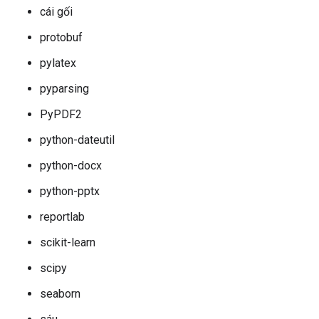
cái gối
protobuf
pylatex
pyparsing
PyPDF2
python-dateutil
python-docx
python-pptx
reportlab
scikit-learn
scipy
seaborn