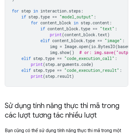
for
step
in
interaction
.
steps
:
if
step
.
type
==
"model_output"
:
for
content_block
in
step
.
content
:
if
content_block
.
type
==
"text"
:
print
(
content_block
.
text
)
elif
content_block
.
type
==
"image"
:
img
=
Image
.
open
(
io
.
BytesIO
(
base64
img
.
show
()
# or: img.save("outpu
elif
step
.
type
==
"code_execution_call"
:
print
(
step
.
arguments
.
code
)
elif
step
.
type
==
"code_execution_result"
:
print
(
step
.
result
)
Sử dụng tính năng thực thi mã trong
các lượt tương tác nhiều lượt
Bạn cũng có thể sử dụng tính năng thực thi mã trong một