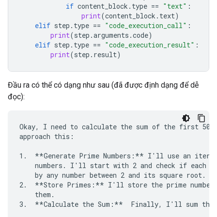
if
content_block
.
type
==
"text"
:
print
(
content_block
.
text
)
elif
step
.
type
==
"code_execution_call"
:
print
(
step
.
arguments
.
code
)
elif
step
.
type
==
"code_execution_result"
:
print
(
step
.
result
)
Đầu ra có thể có dạng như sau (đã được định dạng để dễ
đọc):
Okay, I need to calculate the sum of the first 50 p
approach this:

1.  **Generate Prime Numbers:** I'll use an iterat
    numbers. I'll start with 2 and check if each su
    by any number between 2 and its square root. If
2.  **Store Primes:** I'll store the prime numbers
    them.

3.  **Calculate the Sum:**  Finally, I'll sum the 