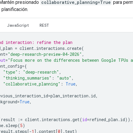
. Mantén presionado
collaborative_planning=True
para perm
planificación.
JavaScript
REST
nd interaction: refine the plan
d_plan
=
client
.
interactions
.
create
(
ent
=
"deep-research-preview-04-2026"
,
put
=
"Focus more on the differences between Google TPUs a
ent_config
=
{
"type"
:
"deep-research"
,
"thinking_summaries"
:
"auto"
,
"collaborative_planning"
:
True
,
evious_interaction_id
=
plan_interaction
.
id
,
ckground
=
True
,
(
result
:=
client
.
interactions
.
get
(
id
=
refined_plan
.
id
))
.
me
.
sleep
(
5
)
result
.
steps
[
-
1
]
.
content
[
0
]
.
text
)