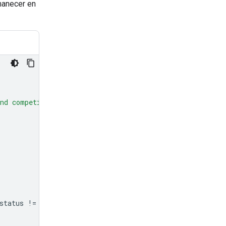
anecer en
nd competitor hardware, and less on the history."
,
status
!=
"completed"
: