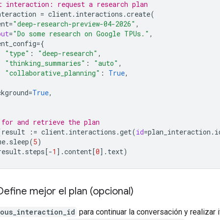
t interaction: request a research plan
nteraction
=
client
.
interactions
.
create
(
ent
=
"deep-research-preview-04-2026"
,
put
=
"Do some research on Google TPUs."
,
ent_config
=
{
"type"
:
"deep-research"
,
"thinking_summaries"
:
"auto"
,
"collaborative_planning"
:
True
,
ckground
=
True
,
 for and retrieve the plan
(
result
:=
client
.
interactions
.
get
(
id
=
plan_interaction
.
i
me
.
sleep
(
5
)
result
.
steps
[
-
1
]
.
content
[
0
]
.
text
)
Define mejor el plan (opcional)
ous_interaction_id
para continuar la conversación y realizar 