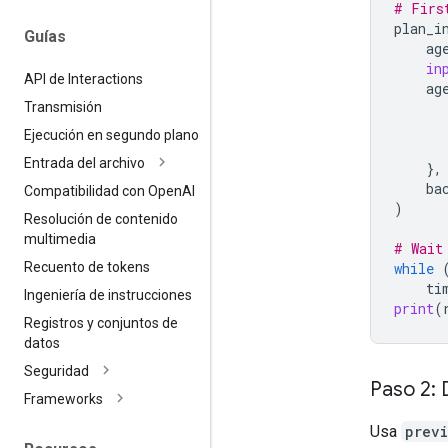
# Firs
plan_i
Guías
ag
in
API de Interactions
ag
Transmisión
Ejecución en segundo plano
Entrada del archivo
},
ba
Compatibilidad con Open
AI
)
Resolución de contenido
multimedia
# Wait
while
Recuento de tokens
ti
Ingeniería de instrucciones
print
(
Registros y conjuntos de
datos
Seguridad
Paso 2: 
Frameworks
Usa
previ