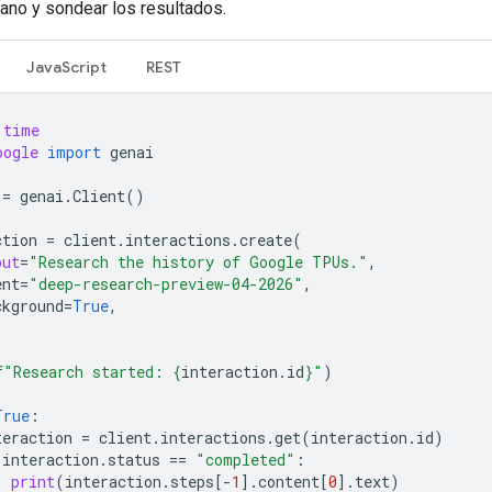
ano y sondear los resultados.
JavaScript
REST
time
oogle
import
genai
=
genai
.
Client
()
ction
=
client
.
interactions
.
create
(
put
=
"Research the history of Google TPUs."
,
ent
=
"deep-research-preview-04-2026"
,
ckground
=
True
,
f
"Research started: 
{
interaction
.
id
}
"
)
True
:
teraction
=
client
.
interactions
.
get
(
interaction
.
id
)
interaction
.
status
==
"completed"
:
print
(
interaction
.
steps
[
-
1
]
.
content
[
0
]
.
text
)