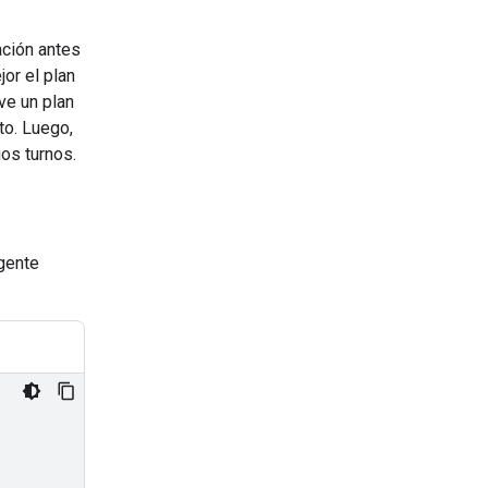
ación antes
jor el plan
ve un plan
to. Luego,
ios turnos.
agente