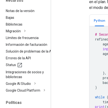
Recursos
en el plan
el modo de 
Notas de la versión
Bajas
Python
Bibliotecas
Migración
# Seco
Límites de frecuencia
refine
ag
Información de facturación
in
Solución de problemas de la API
ag
Errores de la API
Status
Integraciones de socios y
},
bibliotecas
pr
ba
Google AI Studio
)
Google Cloud Platform
while
ti
Políticas
print
(