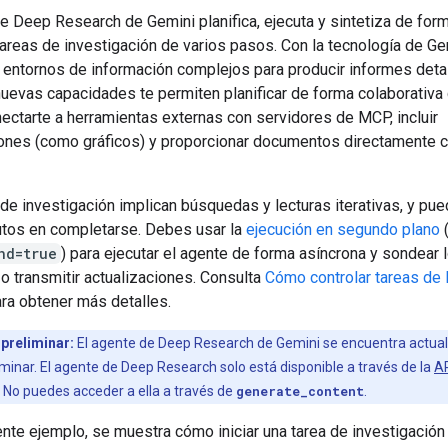
e Deep Research de Gemini planifica, ejecuta y sintetiza de for
areas de investigación de varios pasos. Con la tecnología de Ge
 entornos de información complejos para producir informes deta
nuevas capacidades te permiten planificar de forma colaborativa 
ectarte a herramientas externas con servidores de MCP, incluir
iones (como gráficos) y proporcionar documentos directamente
de investigación implican búsquedas y lecturas iterativas, y pue
utos en completarse. Debes usar la
ejecución en segundo plano
(
nd=true
) para ejecutar el agente de forma asíncrona y sondear 
o transmitir actualizaciones. Consulta
Cómo controlar tareas de 
ra obtener más detalles.
preliminar:
El agente de Deep Research de Gemini se encuentra actua
iminar. El agente de Deep Research solo está disponible a través de la
AP
. No puedes acceder a ella a través de
generate_content
.
ente ejemplo, se muestra cómo iniciar una tarea de investigación