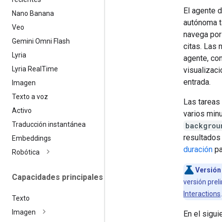
El agente d
Nano Banana
autónoma t
Veo
navega por
Gemini Omni Flash
citas. Las 
Lyria
agente, con
Lyria Real
Time
visualizac
entrada.
Imagen
Texto a voz
Las tareas 
Activo
varios min
Traducción instantánea
backgrou
resultados 
Embeddings
duración
pa
Robótica
Versión 
Capacidades principales
versión prel
Interactions
Texto
Imagen
En el sigui