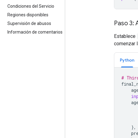
Condiciones del Servicio
Regiones disponibles
Paso 3: 
Supervisión de abusos
Información de comentarios
Establece
comenzar l
Python
# Thir
final_
ag
in
ag
},
pr