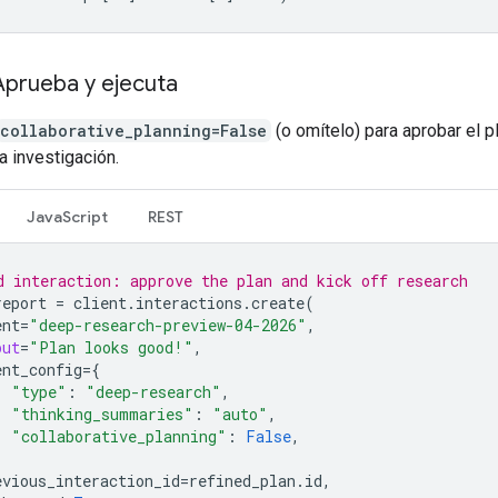
Aprueba y ejecuta
collaborative_planning=False
(o omítelo) para aprobar el p
a investigación.
JavaScript
REST
d interaction: approve the plan and kick off research
report
=
client
.
interactions
.
create
(
ent
=
"deep-research-preview-04-2026"
,
put
=
"Plan looks good!"
,
ent_config
=
{
"type"
:
"deep-research"
,
"thinking_summaries"
:
"auto"
,
"collaborative_planning"
:
False
,
evious_interaction_id
=
refined_plan
.
id
,