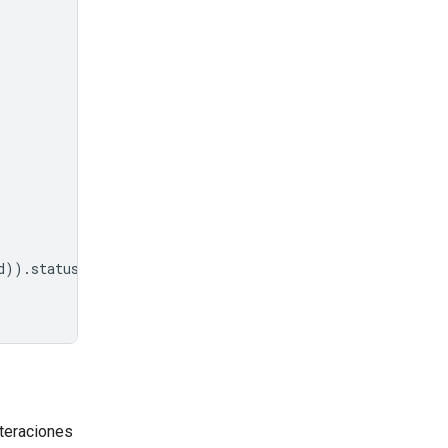
d
))
.
status
!=
"completed"
:
iteraciones