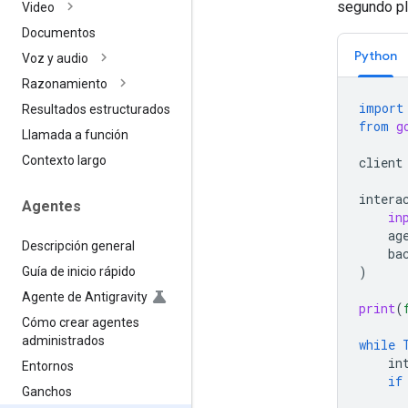
segundo pl
Video
Documentos
Python
Voz y audio
Razonamiento
import
Resultados estructurados
from
g
Llamada a función
Contexto largo
client
intera
Agentes
in
ag
Descripción general
ba
)
Guía de inicio rápido
Agente de Antigravity
print
(
Cómo crear agentes
administrados
while
in
Entornos
if
Ganchos