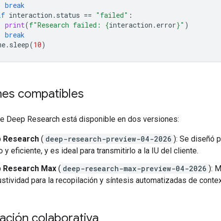
break
if
interaction
.
status
==
"failed"
:
print
(
f
"Research failed: 
{
interaction
.
error
}
"
)
break
me
.
sleep
(
10
)
nes compatibles
de Deep Research está disponible en dos versiones:
 Research
(
deep-research-preview-04-2026
): Se diseñó p
o y eficiente, y es ideal para transmitirlo a la IU del cliente.
 Research Max
(
deep-research-max-preview-04-2026
): 
stividad para la recopilación y síntesis automatizadas de contex
cación colaborativa