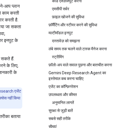
कोड एक्ज़ीक्यूट करना
पने-आप प्लान
एमसीपी सर्वर
 से काम करती
फ़ाइल खोजने की सुविधा
ार करती है.
फ़ॉर्मैटिंग और स्टीयर करने की सुविधा
बनाया जा सकता
मल्टीमॉडल इनपुट
वा,
पर इनपुट के
दस्तावेज़ को समझना
लंबे समय तक चलने वाले टास्क मैनेज करना
स्ट्रीमिंग
सकते हैं.
फ़ॉलो-अप वाले सवाल पूछना और बातचीत करना
रने के लिए,
 जानकारी के
Gemini Deep Research Agent का
इस्तेमाल कब करना चाहिए
एजेंट का कॉन्फ़िगरेशन
esearch एजेंट
उपलब्धता और कीमत
क्सेस नहीं किया
अनुमानित लागतें
सुरक्षा से जुड़ी बातें
ा तरीका बताया
सबसे सही तरीके
सीमाएं