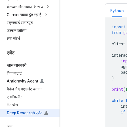
बोलकर और आवाज़ के साथ
Python
Gemini जवाब ढूँढ रहा है
स्ट्रक्चर्ड आउटपुट
import
फ़ंक्शन कॉलिंग
from
g
लंबा संदर्भ
client
एजेंट
intera
in
खास जानकारी
ag
ba
क्विकस्टार्ट
)
Antigravity Agent
print
(
मैनेज किए गए एजेंट बनाना
एनवॉयरमेंट
while
Hooks
in
if
Deep Research एजेंट