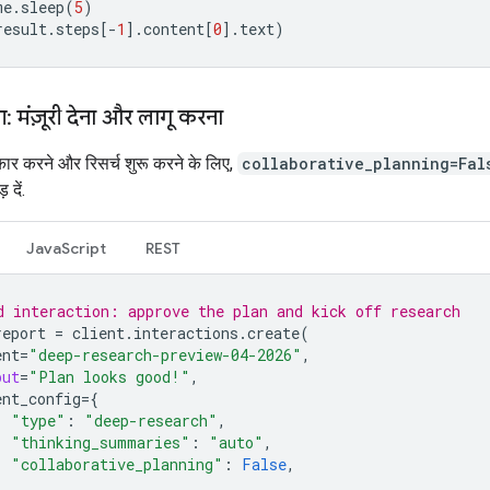
me
.
sleep
(
5
)
result
.
steps
[
-
1
]
.
content
[
0
]
.
text
)
: मंज़ूरी देना और लागू करना
ीकार करने और रिसर्च शुरू करने के लिए,
collaborative_planning=Fal
 दें.
JavaScript
REST
d interaction: approve the plan and kick off research
report
=
client
.
interactions
.
create
(
ent
=
"deep-research-preview-04-2026"
,
put
=
"Plan looks good!"
,
ent_config
=
{
"type"
:
"deep-research"
,
"thinking_summaries"
:
"auto"
,
"collaborative_planning"
:
False
,