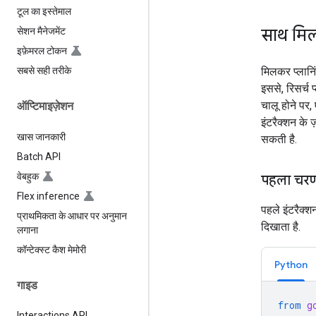
टूल का इस्तेमाल
साथ मिल
सेशन मैनेजमेंट
इफ़ेमरल टोकन
मिलकर प्लानिं
सबसे सही तरीके
इससे, रिसर्च
चालू होने पर,
ऑप्टिमाइज़ेशन
इंटरैक्शन के 
खास जानकारी
सकती है.
Batch API
वेबहुक
पहला चरण:
Flex inference
पहले इंटरैक्शन
प्राथमिकता के आधार पर अनुमान
दिखाता है.
लगाना
कॉन्टेक्स्ट कैश मेमोरी
Python
गाइड
from
g
Interactions API