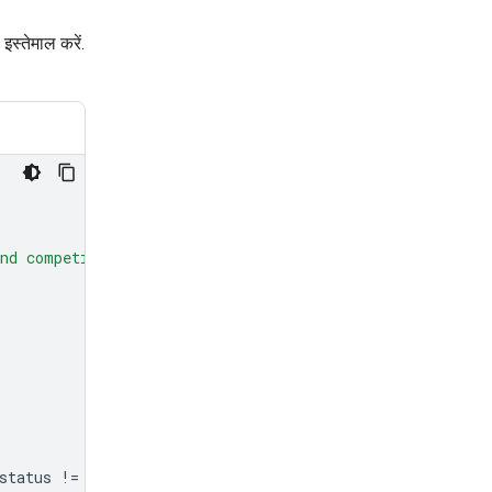
इस्तेमाल करें.
nd competitor hardware, and less on the history."
,
status
!=
"completed"
: