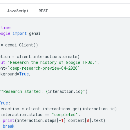
JavaScript
REST
time
oogle
import
genai
=
genai
.
Client
()
ction
=
client
.
interactions
.
create
(
put
=
"Research the history of Google TPUs."
,
ent
=
"deep-research-preview-04-2026"
,
ckground
=
True
,
f
"Research started: 
{
interaction
.
id
}
"
)
True
:
teraction
=
client
.
interactions
.
get
(
interaction
.
id
)
interaction
.
status
==
"completed"
:
print
(
interaction
.
steps
[
-
1
]
.
content
[
0
]
.
text
)
break