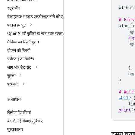
client
स्ट्रीमिंग
बैकग्राउंड में कोड एक्ज़ीक्यूट होने की सुविधा
# Firs
plan_i
फ़ाइल इनपुट
ag
Open
AI की सुविधा के साथ काम करता है
in
मीडिया का रिज़ॉल्यूशन
ag
टोकन की गिनती
प्रॉम्प्ट इंजीनियरिंग
},
लॉग और डेटासेट
ba
सुरक्षा
)
फ़्रेमवर्क
# Wait
while
संसाधन
ti
print
(
रिलीज़ टिप्पणियां
बंद की गई सेवाएं
/
सुविधाएं
पुस्तकालय
दूसरा चरण: