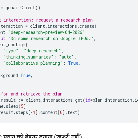
=
genai
.
Client
()
t interaction: request a research plan
nteraction
=
client
.
interactions
.
create
(
ent
=
"deep-research-preview-04-2026"
,
put
=
"Do some research on Google TPUs."
,
ent_config
=
{
"type"
:
"deep-research"
,
"thinking_summaries"
:
"auto"
,
"collaborative_planning"
:
True
,
ckground
=
True
,
 for and retrieve the plan
(
result
:=
client
.
interactions
.
get
(
id
=
plan_interaction
.
i
me
.
sleep
(
5
)
result
.
steps
[
-
1
]
.
content
[
0
]
.
text
)
 प्लान को बेहतर बनाना (ज़रूरी नहीं)