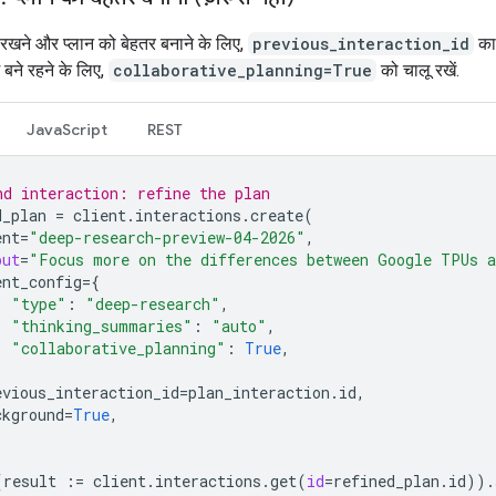
रखने और प्लान को बेहतर बनाने के लिए,
previous_interaction_id
का 
ें बने रहने के लिए,
collaborative_planning=True
को चालू रखें.
JavaScript
REST
nd interaction: refine the plan
d_plan
=
client
.
interactions
.
create
(
ent
=
"deep-research-preview-04-2026"
,
put
=
"Focus more on the differences between Google TPUs a
ent_config
=
{
"type"
:
"deep-research"
,
"thinking_summaries"
:
"auto"
,
"collaborative_planning"
:
True
,
evious_interaction_id
=
plan_interaction
.
id
,
ckground
=
True
,
(
result
:=
client
.
interactions
.
get
(
id
=
refined_plan
.
id
))
.