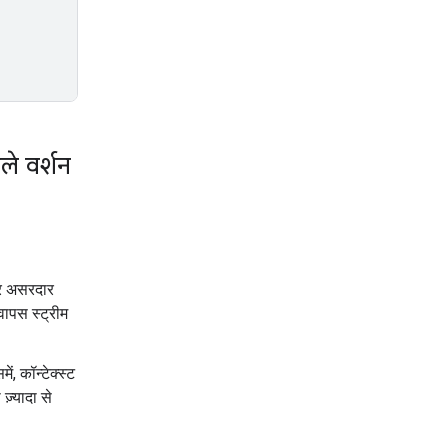
े वर्शन
और असरदार
वापस स्ट्रीम
में, कॉन्टेक्स्ट
़्यादा से