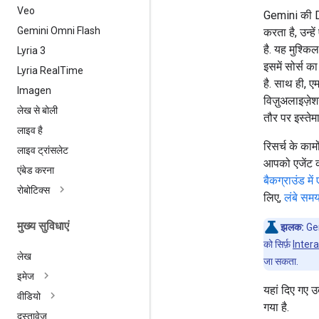
Veo
Gemini की De
Gemini Omni Flash
करता है, उन्ह
है. यह मुश्कि
Lyria 3
इसमें सोर्स 
Lyria Real
Time
है. साथ ही, 
Imagen
विज़ुअलाइज़ेश
लेख से बोली
तौर पर इस्ते
लाइव है
रिसर्च के काम
लाइव ट्रांसलेट
आपको एजेंट क
एंबेड करना
बैकग्राउंड में 
रोबोटिक्स
लिए,
लंबे सम
मुख्य सुविधाएं
झलक:
Gem
को सिर्फ़
Inter
लेख
जा सकता.
इमेज
यहां दिए गए उ
वीडियो
गया है.
दस्तावेज़