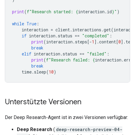
print
(
f
"Research started: 
{
interaction
.
id
}
"
)
while
True
:
interaction
=
client
.
interactions
.
get
(
interact
if
interaction
.
status
==
"completed"
:
print
(
interaction
.
steps
[
-
1
]
.
content
[
0
]
.
tex
break
elif
interaction
.
status
==
"failed"
:
print
(
f
"Research failed: 
{
interaction
.
erro
break
time
.
sleep
(
10
)
Unterstützte Versionen
Der Deep Research-Agent ist in zwei Versionen verfügbar:
Deep Research
(
deep-research-preview-04-