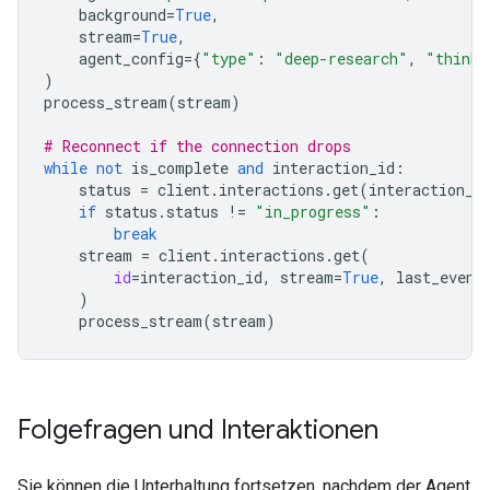
background
=
True
,
stream
=
True
,
agent_config
=
{
"type"
:
"deep-research"
,
"thinki
)
process_stream
(
stream
)
# Reconnect if the connection drops
while
not
is_complete
and
interaction_id
:
status
=
client
.
interactions
.
get
(
interaction_i
if
status
.
status
!=
"in_progress"
:
break
stream
=
client
.
interactions
.
get
(
id
=
interaction_id
,
stream
=
True
,
last_event
)
process_stream
(
stream
)
Folgefragen und Interaktionen
Sie können die Unterhaltung fortsetzen, nachdem der Agent