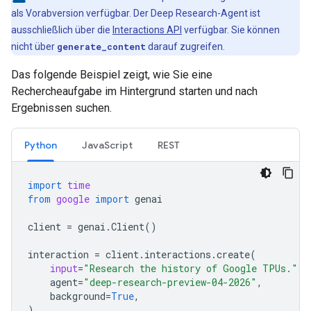
als Vorabversion verfügbar. Der Deep Research-Agent ist
ausschließlich über die
Interactions API
verfügbar. Sie können
nicht über
generate_content
darauf zugreifen.
Das folgende Beispiel zeigt, wie Sie eine
Rechercheaufgabe im Hintergrund starten und nach
Ergebnissen suchen.
Python
JavaScript
REST
import
time
from
google
import
genai
client
=
genai
.
Client
()
interaction
=
client
.
interactions
.
create
(
input
=
"Research the history of Google TPUs."
,
agent
=
"deep-research-preview-04-2026"
,
background
=
True
,
)