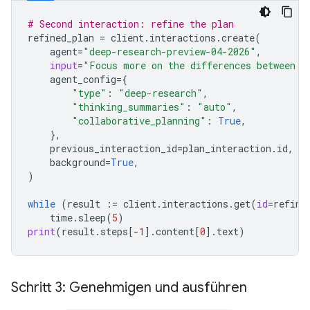
# Second interaction: refine the plan
refined_plan
=
client
.
interactions
.
create
(
agent
=
"deep-research-preview-04-2026"
,
input
=
"Focus more on the differences between G
agent_config
=
{
"type"
:
"deep-research"
,
"thinking_summaries"
:
"auto"
,
"collaborative_planning"
:
True
,
},
previous_interaction_id
=
plan_interaction
.
id
,
background
=
True
,
)
while
(
result
:=
client
.
interactions
.
get
(
id
=
refine
time
.
sleep
(
5
)
print
(
result
.
steps
[
-
1
]
.
content
[
0
]
.
text
)
Schritt 3: Genehmigen und ausführen