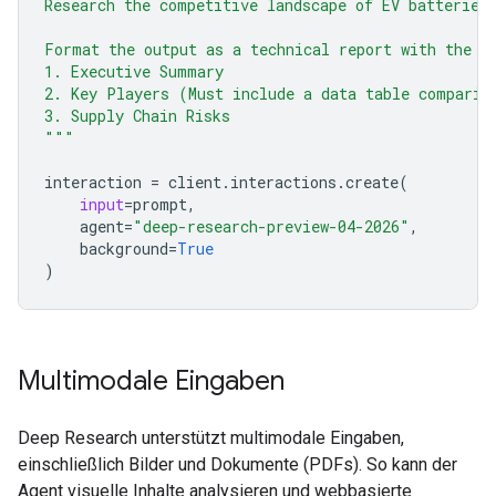
Research the competitive landscape of EV batteries
Format the output as a technical report with the f
1. Executive Summary
2. Key Players (Must include a data table comparin
3. Supply Chain Risks
"""
interaction
=
client
.
interactions
.
create
(
input
=
prompt
,
agent
=
"deep-research-preview-04-2026"
,
background
=
True
)
Multimodale Eingaben
Deep Research unterstützt multimodale Eingaben,
einschließlich Bilder und Dokumente (PDFs). So kann der
Agent visuelle Inhalte analysieren und webbasierte