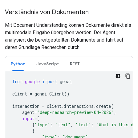
Verständnis von Dokumenten
Mit Document Understanding können Dokumente direkt als
multimodale Eingabe übergeben werden. Der Agent
analysiert die bereitgestellten Dokumente und führt auf
deren Grundlage Recherchen durch.
Python
JavaScript
REST
from
google
import
genai
client
=
genai
.
Client
()
interaction
=
client
.
interactions
.
create
(
agent
=
"deep-research-preview-04-2026"
,
input
=
[
{
"type"
:
"text"
,
"text"
:
"What is this do
{
"type"
:
"document"
,