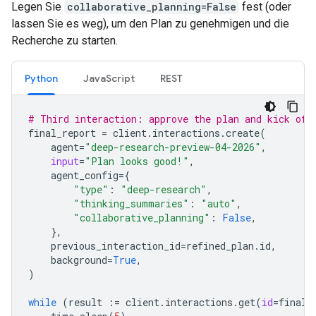
Legen Sie
collaborative_planning=False
fest (oder
lassen Sie es weg), um den Plan zu genehmigen und die
Recherche zu starten.
Python
JavaScript
REST
# Third interaction: approve the plan and kick off
final_report
=
client
.
interactions
.
create
(
agent
=
"deep-research-preview-04-2026"
,
input
=
"Plan looks good!"
,
agent_config
=
{
"type"
:
"deep-research"
,
"thinking_summaries"
:
"auto"
,
"collaborative_planning"
:
False
,
},
previous_interaction_id
=
refined_plan
.
id
,
background
=
True
,
)
while
(
result
:=
client
.
interactions
.
get
(
id
=
final_