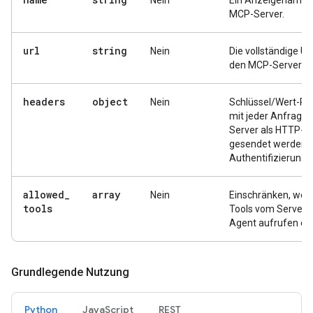
Nein
Ein Anzeigename f
MCP-Server.
url
string
Nein
Die vollständige UR
den MCP-Serveren
headers
object
Nein
Schlüssel/Wert-Paa
mit jeder Anfrage 
Server als HTTP-H
gesendet werden (z
Authentifizierungs
allowed
_
array
Nein
Einschränken, wel
tools
Tools vom Server 
Agent aufrufen dar
Grundlegende Nutzung
Python
JavaScript
REST