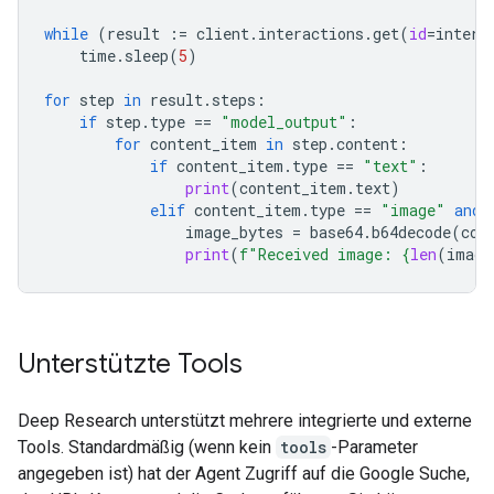
while
(
result
:=
client
.
interactions
.
get
(
id
=
intera
time
.
sleep
(
5
)
for
step
in
result
.
steps
:
if
step
.
type
==
"model_output"
:
for
content_item
in
step
.
content
:
if
content_item
.
type
==
"text"
:
print
(
content_item
.
text
)
elif
content_item
.
type
==
"image"
and
image_bytes
=
base64
.
b64decode
(
con
print
(
f
"Received image: 
{
len
(
image
Unterstützte Tools
Deep Research unterstützt mehrere integrierte und externe
Tools. Standardmäßig (wenn kein
tools
-Parameter
angegeben ist) hat der Agent Zugriff auf die Google Suche,