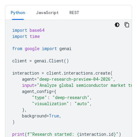
Python
JavaScript
REST
import
base64
import
time
from
google
import
genai
client
=
genai
.
Client
()
interaction
=
client
.
interactions
.
create
(
agent
=
"deep-research-preview-04-2026"
,
input
=
"Analyze global semiconductor market tre
agent_config
=
{
"type"
:
"deep-research"
,
"visualization"
:
"auto"
,
},
background
=
True
,
)
print
(
f
"Research started: 
{
interaction
.
id
}
"
)