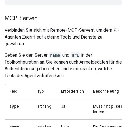
MCP-Server
Verbinden Sie sich mit Remote-MCP-Servern, um dem KI-
Agenten Zugriff auf externe Tools und Dienste zu
gewähren.
Geben Sie den Server
name
und
url
in der
Toolkonfiguration an. Sie können auch Anmeldedaten für die
Authentifizierung übergeben und einschränken, welche
Tools der Agent aufrufen kann.
Feld
Typ
Erforderlich
Beschreibung
type
string
"mcp
_
serv
Ja
Muss
lauten.
name
string