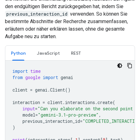
den endgültigen Bericht zurückgegeben hat, indem Sie
previous_interaction_id
verwenden. So können Sie
bestimmte Abschnitte der Recherche zusammenfassen,
erläutern oder näher erklären lassen, ohne die gesamte
Aufgabe neu zu starten.
Python
JavaScript
REST
import
time
from
google
import
genai
client
=
genai
.
Client
()
interaction
=
client
.
interactions
.
create
(
input
=
"Can you elaborate on the second point i
model
=
"gemini-3.1-pro-preview"
,
previous_interaction_id
=
"COMPLETED_INTERACTION
)
print
(
interaction
.
steps
[
-
1
]
.
content
[
0
]
.
text
)