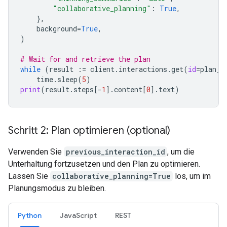
"collaborative_planning"
:
True
,
},
background
=
True
,
)
# Wait for and retrieve the plan
while
(
result
:=
client
.
interactions
.
get
(
id
=
plan_i
time
.
sleep
(
5
)
print
(
result
.
steps
[
-
1
]
.
content
[
0
]
.
text
)
Schritt 2: Plan optimieren (optional)
Verwenden Sie
previous_interaction_id
, um die
Unterhaltung fortzusetzen und den Plan zu optimieren.
Lassen Sie
collaborative_planning=True
los, um im
Planungsmodus zu bleiben.
Python
JavaScript
REST