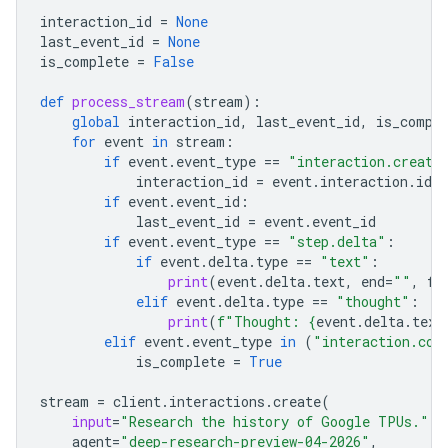
interaction_id
=
None
last_event_id
=
None
is_complete
=
False
def
process_stream
(
stream
):
global
interaction_id
,
last_event_id
,
is_compl
for
event
in
stream
:
if
event
.
event_type
==
"interaction.create
interaction_id
=
event
.
interaction
.
id
if
event
.
event_id
:
last_event_id
=
event
.
event_id
if
event
.
event_type
==
"step.delta"
:
if
event
.
delta
.
type
==
"text"
:
print
(
event
.
delta
.
text
,
end
=
""
,
fl
elif
event
.
delta
.
type
==
"thought"
:
print
(
f
"Thought: 
{
event
.
delta
.
text
elif
event
.
event_type
in
(
"interaction.com
is_complete
=
True
stream
=
client
.
interactions
.
create
(
input
=
"Research the history of Google TPUs."
,
agent
=
"deep-research-preview-04-2026"
,