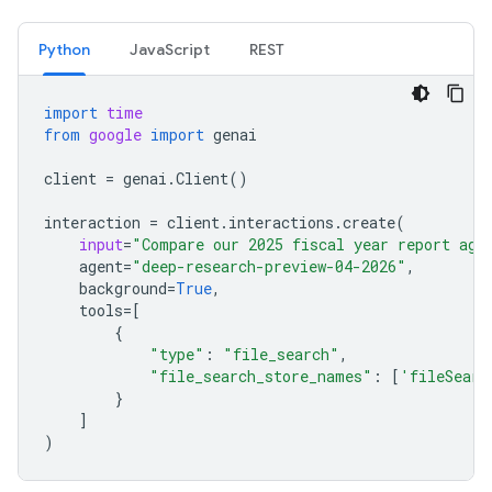
Python
JavaScript
REST
import
time
from
google
import
genai
client
=
genai
.
Client
()
interaction
=
client
.
interactions
.
create
(
input
=
"Compare our 2025 fiscal year report aga
agent
=
"deep-research-preview-04-2026"
,
background
=
True
,
tools
=
[
{
"type"
:
"file_search"
,
"file_search_store_names"
:
[
'fileSearc
}
]
)