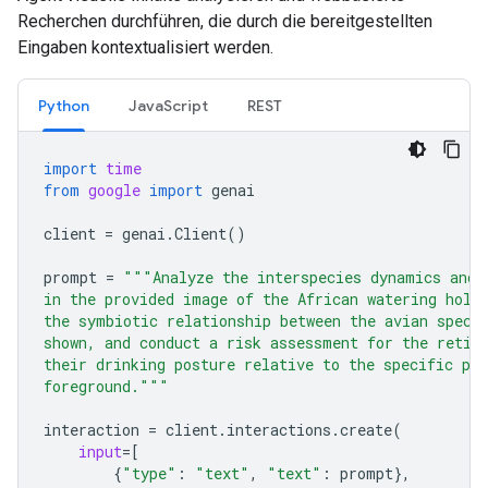
Recherchen durchführen, die durch die bereitgestellten
Eingaben kontextualisiert werden.
Python
JavaScript
REST
import
time
from
google
import
genai
client
=
genai
.
Client
()
prompt
=
"""Analyze the interspecies dynamics and 
in the provided image of the African watering hole
the symbiotic relationship between the avian speci
shown, and conduct a risk assessment for the retic
their drinking posture relative to the specific pre
foreground."""
interaction
=
client
.
interactions
.
create
(
input
=
[
{
"type"
:
"text"
,
"text"
:
prompt
},