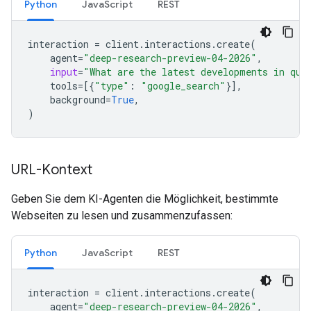
Python
JavaScript
REST
interaction
=
client
.
interactions
.
create
(
agent
=
"deep-research-preview-04-2026"
,
input
=
"What are the latest developments in qua
tools
=
[{
"type"
:
"google_search"
}],
background
=
True
,
)
URL-Kontext
Geben Sie dem KI-Agenten die Möglichkeit, bestimmte
Webseiten zu lesen und zusammenzufassen:
Python
JavaScript
REST
interaction
=
client
.
interactions
.
create
(
agent
=
"deep-research-preview-04-2026"
,