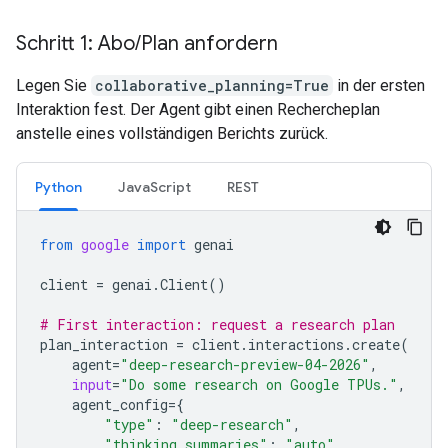
Schritt 1: Abo
/
Plan anfordern
Legen Sie
collaborative_planning=True
in der ersten
Interaktion fest. Der Agent gibt einen Rechercheplan
anstelle eines vollständigen Berichts zurück.
Python
JavaScript
REST
from
google
import
genai
client
=
genai
.
Client
()
# First interaction: request a research plan
plan_interaction
=
client
.
interactions
.
create
(
agent
=
"deep-research-preview-04-2026"
,
input
=
"Do some research on Google TPUs."
,
agent_config
=
{
"type"
:
"deep-research"
,
"thinking_summaries"
:
"auto"
,