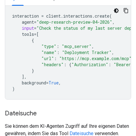
interaction
=
client
.
interactions
.
create
(
agent
=
"deep-research-preview-04-2026"
,
input
=
"Check the status of my last server depl
tools
=
[
{
"type"
:
"mcp_server"
,
"name"
:
"Deployment Tracker"
,
"url"
:
"https://mcp.example.com/mcp"
,
"headers"
:
{
"Authorization"
:
"Bearer m
}
],
background
=
True
,
)
Dateisuche
Sie können dem KI-Agenten Zugriff auf Ihre eigenen Daten
gewähren, indem Sie das Tool
Dateisuche
verwenden.