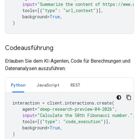
input
=
"Summarize the content of https://www.wi
tools
=
[{
"type"
:
"url_context"
}],
background
=
True
,
)
Codeausführung
Erlauben Sie dem KI-Agenten, Code für Berechnungen und
Datenanalysen auszuführen:
Python
JavaScript
REST
interaction
=
client
.
interactions
.
create
(
agent
=
"deep-research-preview-04-2026"
,
input
=
"Calculate the 50th Fibonacci number."
,
tools
=
[{
"type"
:
"code_execution"
}],
background
=
True
,
)