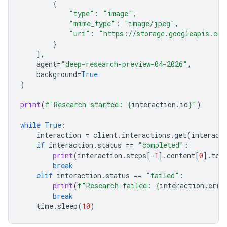
{
"type"
:
"image"
,
"mime_type"
:
"image/jpeg"
,
"uri"
:
"https://storage.googleapis.com
}
],
agent
=
"deep-research-preview-04-2026"
,
background
=
True
)
print
(
f
"Research started: 
{
interaction
.
id
}
"
)
while
True
:
interaction
=
client
.
interactions
.
get
(
interact
if
interaction
.
status
==
"completed"
:
print
(
interaction
.
steps
[
-
1
]
.
content
[
0
]
.
tex
break
elif
interaction
.
status
==
"failed"
:
print
(
f
"Research failed: 
{
interaction
.
erro
break
time
.
sleep
(
10
)