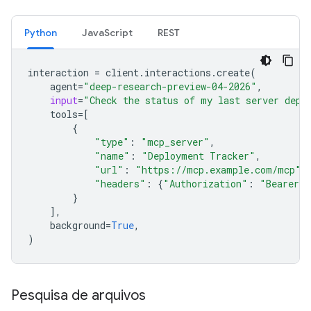
Python
JavaScript
REST
interaction
=
client
.
interactions
.
create
(
agent
=
"deep-research-preview-04-2026"
,
input
=
"Check the status of my last server depl
tools
=
[
{
"type"
:
"mcp_server"
,
"name"
:
"Deployment Tracker"
,
"url"
:
"https://mcp.example.com/mcp"
,
"headers"
:
{
"Authorization"
:
"Bearer m
}
],
background
=
True
,
)
Pesquisa de arquivos