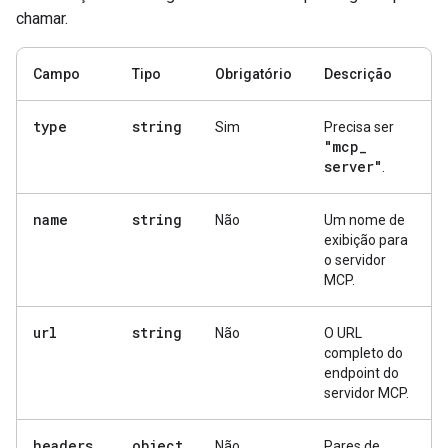
chamar.
Campo
Tipo
Obrigatório
Descrição
type
string
Sim
Precisa ser
"mcp
_
server"
.
name
string
Não
Um nome de
exibição para
o servidor
MCP.
url
string
Não
O URL
completo do
endpoint do
servidor MCP.
headers
object
Não
Pares de