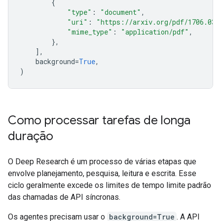
{
"type"
:
"document"
,
"uri"
:
"https://arxiv.org/pdf/1706.037
"mime_type"
:
"application/pdf"
,
},
],
background
=
True
,
)
Como processar tarefas de longa
duração
O Deep Research é um processo de várias etapas que
envolve planejamento, pesquisa, leitura e escrita. Esse
ciclo geralmente excede os limites de tempo limite padrão
das chamadas de API síncronas.
Os agentes precisam usar o
background=True
. A API