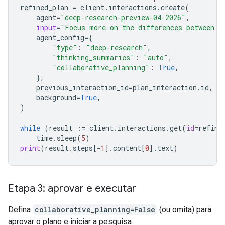
refined_plan
=
client
.
interactions
.
create
(
agent
=
"deep-research-preview-04-2026"
,
input
=
"Focus more on the differences between G
agent_config
=
{
"type"
:
"deep-research"
,
"thinking_summaries"
:
"auto"
,
"collaborative_planning"
:
True
,
},
previous_interaction_id
=
plan_interaction
.
id
,
background
=
True
,
)
while
(
result
:=
client
.
interactions
.
get
(
id
=
refine
time
.
sleep
(
5
)
print
(
result
.
steps
[
-
1
]
.
content
[
0
]
.
text
)
Etapa 3: aprovar e executar
Defina
collaborative_planning=False
(ou omita) para
aprovar o plano e iniciar a pesquisa.