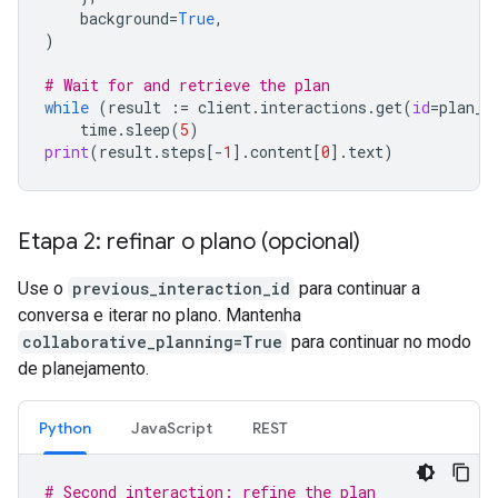
background
=
True
,
)
# Wait for and retrieve the plan
while
(
result
:=
client
.
interactions
.
get
(
id
=
plan_i
time
.
sleep
(
5
)
print
(
result
.
steps
[
-
1
]
.
content
[
0
]
.
text
)
Etapa 2: refinar o plano (opcional)
Use o
previous_interaction_id
para continuar a
conversa e iterar no plano. Mantenha
collaborative_planning=True
para continuar no modo
de planejamento.
Python
JavaScript
REST
# Second interaction: refine the plan