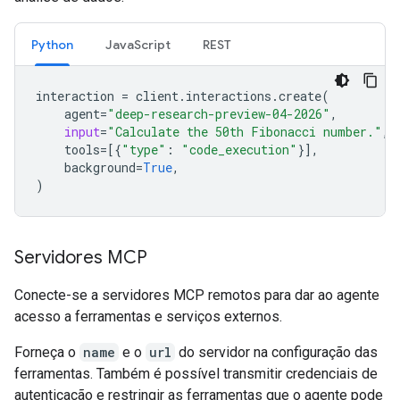
Python
JavaScript
REST
interaction
=
client
.
interactions
.
create
(
agent
=
"deep-research-preview-04-2026"
,
input
=
"Calculate the 50th Fibonacci number."
,
tools
=
[{
"type"
:
"code_execution"
}],
background
=
True
,
)
Servidores MCP
Conecte-se a servidores MCP remotos para dar ao agente
acesso a ferramentas e serviços externos.
Forneça o
name
e o
url
do servidor na configuração das
ferramentas. Também é possível transmitir credenciais de
autenticação e restringir as ferramentas que o agente pode