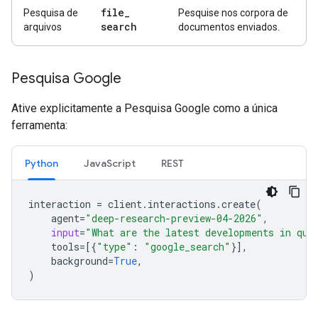
file
_
Pesquisa de
Pesquise nos corpora de
search
arquivos
documentos enviados.
Pesquisa Google
Ative explicitamente a Pesquisa Google como a única
ferramenta:
Python
JavaScript
REST
interaction
=
client
.
interactions
.
create
(
agent
=
"deep-research-preview-04-2026"
,
input
=
"What are the latest developments in qua
tools
=
[{
"type"
:
"google_search"
}],
background
=
True
,
)