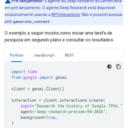
Pré-lançamento
:
o agente do Deep Research do Gemini está
em pré-lançamento. O agente Deep Research está disponível
exclusivamente usando a
API Interactions
. Não é possível acessar
pelo
generate_content
.
O exemplo a seguir mostra como iniciar uma tarefa de
pesquisa em segundo plano e consultar os resultados.
Python
JavaScript
REST
import
time
from
google
import
genai
client
=
genai
.
Client
()
interaction
=
client
.
interactions
.
create
(
input
=
"Research the history of Google TPUs."
,
agent
=
"deep-research-preview-04-2026"
,
background
=
True
,
)