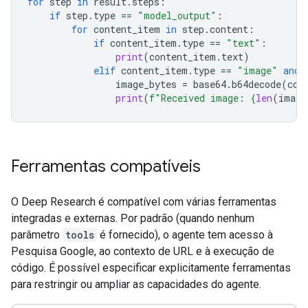
for
step
in
result
.
steps
:
if
step
.
type
==
"model_output"
:
for
content_item
in
step
.
content
:
if
content_item
.
type
==
"text"
:
print
(
content_item
.
text
)
elif
content_item
.
type
==
"image"
and
image_bytes
=
base64
.
b64decode
(
con
print
(
f
"Received image: 
{
len
(
image
Ferramentas compatíveis
O Deep Research é compatível com várias ferramentas
integradas e externas. Por padrão (quando nenhum
parâmetro
tools
é fornecido), o agente tem acesso à
Pesquisa Google, ao contexto de URL e à execução de
código. É possível especificar explicitamente ferramentas
para restringir ou ampliar as capacidades do agente.