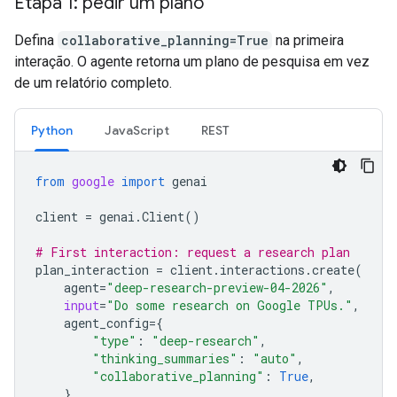
Etapa 1: pedir um plano
Defina
collaborative_planning=True
na primeira
interação. O agente retorna um plano de pesquisa em vez
de um relatório completo.
Python
JavaScript
REST
from
google
import
genai
client
=
genai
.
Client
()
# First interaction: request a research plan
plan_interaction
=
client
.
interactions
.
create
(
agent
=
"deep-research-preview-04-2026"
,
input
=
"Do some research on Google TPUs."
,
agent_config
=
{
"type"
:
"deep-research"
,
"thinking_summaries"
:
"auto"
,
"collaborative_planning"
:
True
,
},