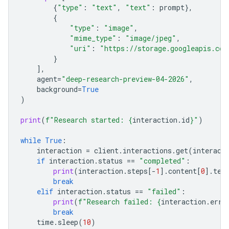
{
"type"
:
"text"
,
"text"
:
prompt
},
{
"type"
:
"image"
,
"mime_type"
:
"image/jpeg"
,
"uri"
:
"https://storage.googleapis.com
}
],
agent
=
"deep-research-preview-04-2026"
,
background
=
True
)
print
(
f
"Research started: 
{
interaction
.
id
}
"
)
while
True
:
interaction
=
client
.
interactions
.
get
(
interact
if
interaction
.
status
==
"completed"
:
print
(
interaction
.
steps
[
-
1
]
.
content
[
0
]
.
tex
break
elif
interaction
.
status
==
"failed"
:
print
(
f
"Research failed: 
{
interaction
.
erro
break
time
.
sleep
(
10
)