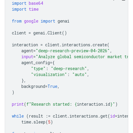
import
base64
import
time
from
google
import
genai
client
=
genai
.
Client
()
interaction
=
client
.
interactions
.
create
(
agent
=
"deep-research-preview-04-2026"
,
input
=
"Analyze global semiconductor market tre
agent_config
=
{
"type"
:
"deep-research"
,
"visualization"
:
"auto"
,
},
background
=
True
,
)
print
(
f
"Research started: 
{
interaction
.
id
}
"
)
while
(
result
:=
client
.
interactions
.
get
(
id
=
intera
time
.
sleep
(
5
)