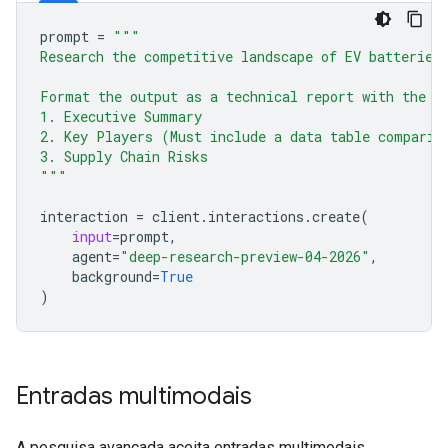
prompt
=
"""
Research the competitive landscape of EV batteries
Format the output as a technical report with the f
1. Executive Summary
2. Key Players (Must include a data table comparin
3. Supply Chain Risks
"""
interaction
=
client
.
interactions
.
create
(
input
=
prompt
,
agent
=
"deep-research-preview-04-2026"
,
background
=
True
)
Entradas multimodais
A pesquisa avançada aceita entradas multimodais,