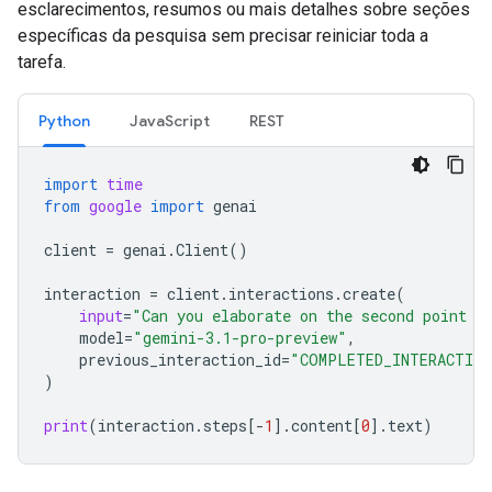
esclarecimentos, resumos ou mais detalhes sobre seções
específicas da pesquisa sem precisar reiniciar toda a
tarefa.
Python
JavaScript
REST
import
time
from
google
import
genai
client
=
genai
.
Client
()
interaction
=
client
.
interactions
.
create
(
input
=
"Can you elaborate on the second point i
model
=
"gemini-3.1-pro-preview"
,
previous_interaction_id
=
"COMPLETED_INTERACTION
)
print
(
interaction
.
steps
[
-
1
]
.
content
[
0
]
.
text
)