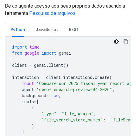
Dê ao agente acesso aos seus próprios dados usando a
ferramenta
Pesquisa de arquivos
.
Python
JavaScript
REST
import
time
from
google
import
genai
client
=
genai
.
Client
()
interaction
=
client
.
interactions
.
create
(
input
=
"Compare our 2025 fiscal year report aga
agent
=
"deep-research-preview-04-2026"
,
background
=
True
,
tools
=
[
{
"type"
:
"file_search"
,
"file_search_store_names"
:
[
'fileSearc
}
]