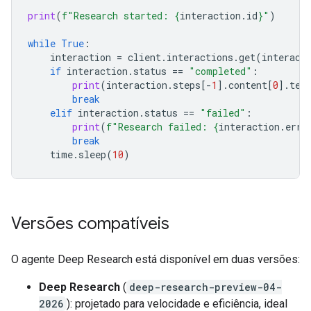
print
(
f
"Research started: 
{
interaction
.
id
}
"
)
while
True
:
interaction
=
client
.
interactions
.
get
(
interact
if
interaction
.
status
==
"completed"
:
print
(
interaction
.
steps
[
-
1
]
.
content
[
0
]
.
tex
break
elif
interaction
.
status
==
"failed"
:
print
(
f
"Research failed: 
{
interaction
.
erro
break
time
.
sleep
(
10
)
Versões compatíveis
O agente Deep Research está disponível em duas versões:
Deep Research
(
deep-research-preview-04-
2026
): projetado para velocidade e eficiência, ideal