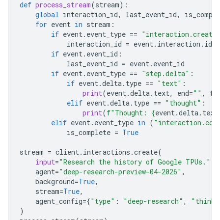
def
process_stream
(
stream
):
global
interaction_id
,
last_event_id
,
is_compl
for
event
in
stream
:
if
event
.
event_type
==
"interaction.create
interaction_id
=
event
.
interaction
.
id
if
event
.
event_id
:
last_event_id
=
event
.
event_id
if
event
.
event_type
==
"step.delta"
:
if
event
.
delta
.
type
==
"text"
:
print
(
event
.
delta
.
text
,
end
=
""
,
fl
elif
event
.
delta
.
type
==
"thought"
:
print
(
f
"Thought: 
{
event
.
delta
.
text
elif
event
.
event_type
in
(
"interaction.com
is_complete
=
True
stream
=
client
.
interactions
.
create
(
input
=
"Research the history of Google TPUs."
,
agent
=
"deep-research-preview-04-2026"
,
background
=
True
,
stream
=
True
,
agent_config
=
{
"type"
:
"deep-research"
,
"thinki
)