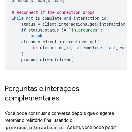
process_stream
(
stream
)
# Reconnect if the connection drops
while
not
is_complete
and
interaction_id
:
status
=
client
.
interactions
.
get
(
interaction_i
if
status
.
status
!=
"in_progress"
:
break
stream
=
client
.
interactions
.
get
(
id
=
interaction_id
,
stream
=
True
,
last_event
)
process_stream
(
stream
)
Perguntas e interações
complementares
Você pode continuar a conversa depois que o agente
retornar o relatório final usando o
previous_interaction_id
. Assim, você pode pedir