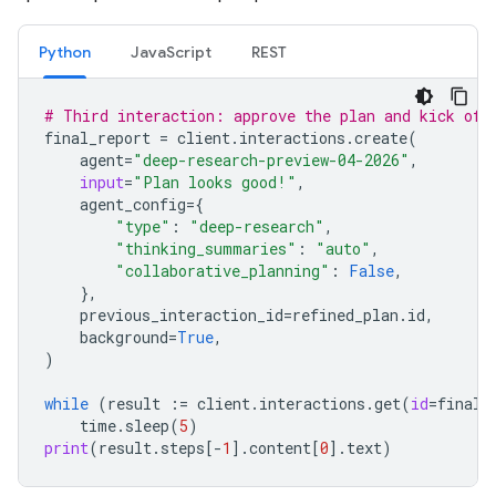
Python
JavaScript
REST
# Third interaction: approve the plan and kick off
final_report
=
client
.
interactions
.
create
(
agent
=
"deep-research-preview-04-2026"
,
input
=
"Plan looks good!"
,
agent_config
=
{
"type"
:
"deep-research"
,
"thinking_summaries"
:
"auto"
,
"collaborative_planning"
:
False
,
},
previous_interaction_id
=
refined_plan
.
id
,
background
=
True
,
)
while
(
result
:=
client
.
interactions
.
get
(
id
=
final_
time
.
sleep
(
5
)
print
(
result
.
steps
[
-
1
]
.
content
[
0
]
.
text
)