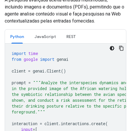
incluindo imagens e documentos (PDFs), permitindo que o
agente analise conteúdo visual e faça pesquisas na Web
contextualizadas pelas entradas fornecidas.
Python
JavaScript
REST
import
time
from
google
import
genai
client
=
genai
.
Client
()
prompt
=
"""Analyze the interspecies dynamics and 
in the provided image of the African watering hole
the symbiotic relationship between the avian speci
shown, and conduct a risk assessment for the retic
their drinking posture relative to the specific pre
foreground."""
interaction
=
client
.
interactions
.
create
(
input
=
[