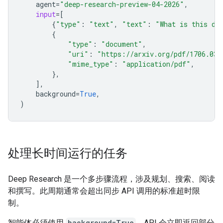
agent
=
"deep-research-preview-04-2026"
,
input
=
[
{
"type"
:
"text"
,
"text"
:
"What is this do
{
"type"
:
"document"
,
"uri"
:
"https://arxiv.org/pdf/1706.037
"mime_type"
:
"application/pdf"
,
},
],
background
=
True
,
)
处理长时间运行的任务
Deep Research 是一个多步骤流程，涉及规划、搜索、阅读
和撰写。此周期通常会超出同步 API 调用的标准超时限
制。
智能体必须使用
background=True
。API 会立即返回部分