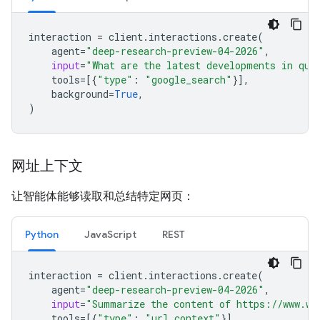
interaction
=
client
.
interactions
.
create
(
agent
=
"deep-research-preview-04-2026"
,
input
=
"What are the latest developments in qua
tools
=
[{
"type"
:
"google_search"
}],
background
=
True
,
)
网址上下文
让智能体能够读取和总结特定网页：
Python
JavaScript
REST
interaction
=
client
.
interactions
.
create
(
agent
=
"deep-research-preview-04-2026"
,
input
=
"Summarize the content of https://www.wi
tools
=
[{
"type"
:
"url_context"
}],