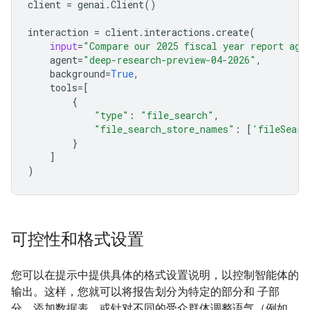
client
=
genai
.
Client
()
interaction
=
client
.
interactions
.
create
(
input
=
"Compare our 2025 fiscal year report aga
agent
=
"deep-research-preview-04-2026"
,
background
=
True
,
tools
=
[
{
"type"
:
"file_search"
,
"file_search_store_names"
:
[
'fileSearc
}
]
)
可控性和格式设置
您可以在提示中提供具体的格式设置说明，以控制智能体的
输出。这样，您就可以将报告划分为特定的部分和 子部
分，添加数据表，或针对不同的受众群体调整语气（例如