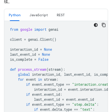
续。
Python
JavaScript
REST
from
google
import
genai
client
=
genai
.
Client
()
interaction_id
=
None
last_event_id
=
None
is_complete
=
False
def
process_stream
(
stream
):
global
interaction_id
,
last_event_id
,
is_compl
for
event
in
stream
:
if
event
.
event_type
==
"interaction.create
interaction_id
=
event
.
interaction
.
id
if
event
.
event_id
:
last_event_id
=
event
.
event_id
if
event
.
event_type
==
"step.delta"
:
if
event
.
delta
.
type
==
"text"
: