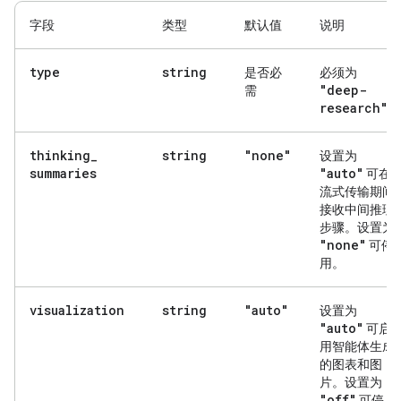
字段
类型
默认值
说明
type
string
是否必
必须为
"deep-
需
research"
。
thinking
_
string
"none"
设置为
summaries
"auto"
可在
流式传输期间
接收中间推理
步骤。设置为
"none"
可停
用。
visualization
string
"auto"
设置为
"auto"
可启
用智能体生成
的图表和图
片。设置为
"off"
可停