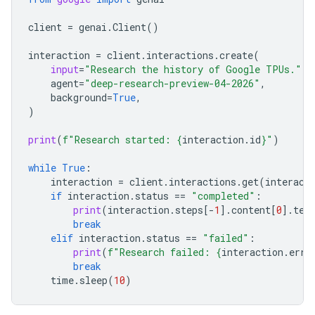
client
=
genai
.
Client
()
interaction
=
client
.
interactions
.
create
(
input
=
"Research the history of Google TPUs."
,
agent
=
"deep-research-preview-04-2026"
,
background
=
True
,
)
print
(
f
"Research started: 
{
interaction
.
id
}
"
)
while
True
:
interaction
=
client
.
interactions
.
get
(
interact
if
interaction
.
status
==
"completed"
:
print
(
interaction
.
steps
[
-
1
]
.
content
[
0
]
.
tex
break
elif
interaction
.
status
==
"failed"
:
print
(
f
"Research failed: 
{
interaction
.
erro
break
time
.
sleep
(
10
)