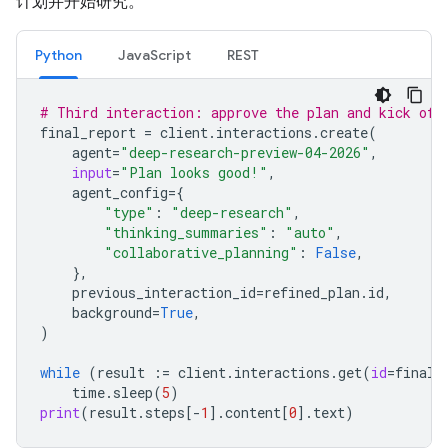
计划并开始研究。
Python
JavaScript
REST
# Third interaction: approve the plan and kick off
final_report
=
client
.
interactions
.
create
(
agent
=
"deep-research-preview-04-2026"
,
input
=
"Plan looks good!"
,
agent_config
=
{
"type"
:
"deep-research"
,
"thinking_summaries"
:
"auto"
,
"collaborative_planning"
:
False
,
},
previous_interaction_id
=
refined_plan
.
id
,
background
=
True
,
)
while
(
result
:=
client
.
interactions
.
get
(
id
=
final_
time
.
sleep
(
5
)
print
(
result
.
steps
[
-
1
]
.
content
[
0
]
.
text
)