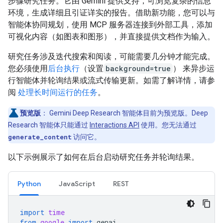
步骤研究任务。它由 Gemini 提供支持，可浏览复杂的信息
环境，生成详细且引证详实的报告。借助新功能，您可以与
智能体协同规划，使用 MCP 服务器连接到外部工具，添加
可视化内容（如图表和图形），并直接提供文档作为输入。
研究任务涉及迭代搜索和阅读，可能需要几分钟才能完成。
您必须使用
后台执行
（设置
background=true
） 来异步运
行智能体并轮询结果或流式传输更新。如需了解详情，请参
阅
处理长时间运行的任务
。
预览版
：
Gemini Deep Research 智能体目前为预览版。Deep
Research 智能体只能通过
Interactions API
使用。您无法通过
generate_content
访问它。
以下示例展示了如何在后台启动研究任务并轮询结果。
Python
JavaScript
REST
import
time
from
google
import
genai