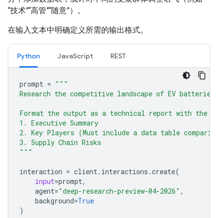
“技术”“高管”“随意”）。
在输入文本中明确定义所需的输出格式。
Python
JavaScript
REST
prompt
=
"""
Research the competitive landscape of EV batteries
Format the output as a technical report with the f
1. Executive Summary
2. Key Players (Must include a data table comparin
3. Supply Chain Risks
"""
interaction
=
client
.
interactions
.
create
(
input
=
prompt
,
agent
=
"deep-research-preview-04-2026"
,
background
=
True
)