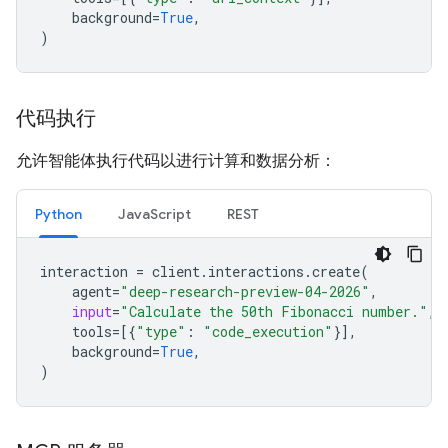
background
=
True
,
)
代码执行
允许智能体执行代码以进行计算和数据分析：
Python
JavaScript
REST
interaction
=
client
.
interactions
.
create
(
agent
=
"deep-research-preview-04-2026"
,
input
=
"Calculate the 50th Fibonacci number."
,
tools
=
[{
"type"
:
"code_execution"
}],
background
=
True
,
)