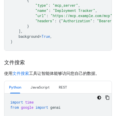
{
"type"
:
"mcp_server"
,
"name"
:
"Deployment Tracker"
,
"url"
:
"https://mcp.example.com/mcp"
,
"headers"
:
{
"Authorization"
:
"Bearer m
}
],
background
=
True
,
)
文件搜索
使用
文件搜索
工具让智能体能够访问您自己的数据。
Python
JavaScript
REST
import
time
from
google
import
genai