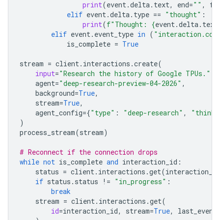
print
(
event
.
delta
.
text
,
end
=
""
,
fl
elif
event
.
delta
.
type
==
"thought"
:
print
(
f
"Thought: 
{
event
.
delta
.
text
elif
event
.
event_type
in
(
"interaction.com
is_complete
=
True
stream
=
client
.
interactions
.
create
(
input
=
"Research the history of Google TPUs."
,
agent
=
"deep-research-preview-04-2026"
,
background
=
True
,
stream
=
True
,
agent_config
=
{
"type"
:
"deep-research"
,
"thinki
)
process_stream
(
stream
)
# Reconnect if the connection drops
while
not
is_complete
and
interaction_id
:
status
=
client
.
interactions
.
get
(
interaction_i
if
status
.
status
!=
"in_progress"
:
break
stream
=
client
.
interactions
.
get
(
id
=
interaction_id
,
stream
=
True
,
last_event