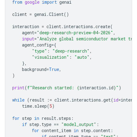
from
google
import
genai
client
=
genai
.
Client
()
interaction
=
client
.
interactions
.
create
(
agent
=
"deep-research-preview-04-2026"
,
input
=
"Analyze global semiconductor market tre
agent_config
=
{
"type"
:
"deep-research"
,
"visualization"
:
"auto"
,
},
background
=
True
,
)
print
(
f
"Research started: 
{
interaction
.
id
}
"
)
while
(
result
:=
client
.
interactions
.
get
(
id
=
intera
time
.
sleep
(
5
)
for
step
in
result
.
steps
:
if
step
.
type
==
"model_output"
:
for
content_item
in
step
.
content
:
if
content_item
.
type
==
"text"
: