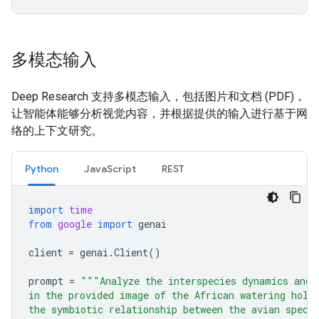
多模态输入
Deep Research 支持多模态输入，包括图片和文档 (PDF)，
让智能体能够分析视觉内容，并根据提供的输入进行基于网
络的上下文研究。
Python
JavaScript
REST
import
time
from
google
import
genai
client
=
genai
.
Client
()
prompt
=
"""Analyze the interspecies dynamics and 
in the provided image of the African watering hole
the symbiotic relationship between the avian speci