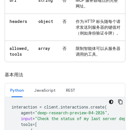
url
string
否
MCP 服务器端点的完整
网址。
headers
object
否
作为 HTTP 标头随每个请
求发送到服务器的键值对
（例如身份验证令牌）。
allowed
_
array
否
限制智能体可以从服务器
tools
调用的工具。
基本用法
Python
JavaScript
REST
interaction
=
client
.
interactions
.
create
(
agent
=
"deep-research-preview-04-2026"
,
input
=
"Check the status of my last server depl
tools
=
[