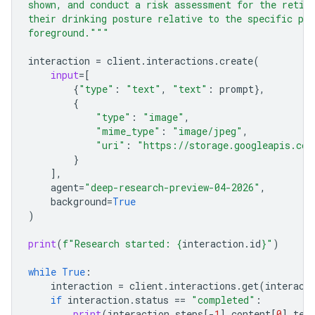
shown, and conduct a risk assessment for the retic
their drinking posture relative to the specific pre
foreground."""
interaction
=
client
.
interactions
.
create
(
input
=
[
{
"type"
:
"text"
,
"text"
:
prompt
},
{
"type"
:
"image"
,
"mime_type"
:
"image/jpeg"
,
"uri"
:
"https://storage.googleapis.com
}
],
agent
=
"deep-research-preview-04-2026"
,
background
=
True
)
print
(
f
"Research started: 
{
interaction
.
id
}
"
)
while
True
:
interaction
=
client
.
interactions
.
get
(
interact
if
interaction
.
status
==
"completed"
:
print
(
interaction
.
steps
[
-
1
]
.
content
[
0
]
.
tex