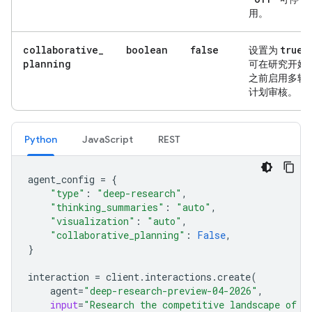
用。
collaborative
_
boolean
false
true
设置为
planning
可在研究开始
之前启用多轮
计划审核。
Python
JavaScript
REST
agent_config
=
{
"type"
:
"deep-research"
,
"thinking_summaries"
:
"auto"
,
"visualization"
:
"auto"
,
"collaborative_planning"
:
False
,
}
interaction
=
client
.
interactions
.
create
(
agent
=
"deep-research-preview-04-2026"
,
input
=
"Research the competitive landscape of c