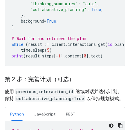
"thinking_summaries"
:
"auto"
,
"collaborative_planning"
:
True
,
},
background
=
True
,
)
# Wait for and retrieve the plan
while
(
result
:=
client
.
interactions
.
get
(
id
=
plan_i
time
.
sleep
(
5
)
print
(
result
.
steps
[
-
1
]
.
content
[
0
]
.
text
)
第 2 步：完善计划（可选）
使用
previous_interaction_id
继续对话并迭代计划。
保持
collaborative_planning=True
以保持规划模式。
Python
JavaScript
REST