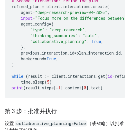
# Second interaction: refine the plan
refined_plan
=
client
.
interactions
.
create
(
agent
=
"deep-research-preview-04-2026"
,
input
=
"Focus more on the differences between G
agent_config
=
{
"type"
:
"deep-research"
,
"thinking_summaries"
:
"auto"
,
"collaborative_planning"
:
True
,
},
previous_interaction_id
=
plan_interaction
.
id
,
background
=
True
,
)
while
(
result
:=
client
.
interactions
.
get
(
id
=
refine
time
.
sleep
(
5
)
print
(
result
.
steps
[
-
1
]
.
content
[
0
]
.
text
)
第 3 步：批准并执行
设置
collaborative_planning=False
（或省略）以批准