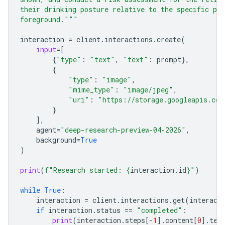
their drinking posture relative to the specific pre
foreground."""
interaction
=
client
.
interactions
.
create
(
input
=
[
{
"type"
:
"text"
,
"text"
:
prompt
},
{
"type"
:
"image"
,
"mime_type"
:
"image/jpeg"
,
"uri"
:
"https://storage.googleapis.com
}
],
agent
=
"deep-research-preview-04-2026"
,
background
=
True
)
print
(
f
"Research started: 
{
interaction
.
id
}
"
)
while
True
:
interaction
=
client
.
interactions
.
get
(
interact
if
interaction
.
status
==
"completed"
:
print
(
interaction
.
steps
[
-
1
]
.
content
[
0
]
.
tex