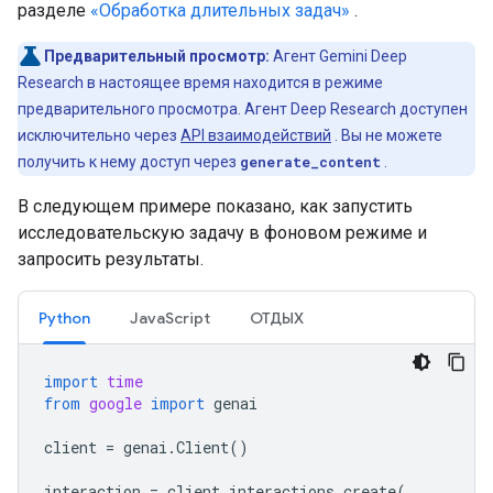
разделе
«Обработка длительных задач»
.
Предварительный просмотр:
Агент Gemini Deep
Research в настоящее время находится в режиме
предварительного просмотра. Агент Deep Research доступен
исключительно через
API взаимодействий
. Вы не можете
получить к нему доступ через
generate_content
.
В следующем примере показано, как запустить
исследовательскую задачу в фоновом режиме и
запросить результаты.
Python
JavaScript
ОТДЫХ
import
time
from
google
import
genai
client
=
genai
.
Client
()
interaction
=
client
.
interactions
.
create
(