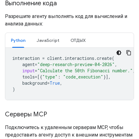
Выполнение кода
Разрешите агенту выполнять код для вычислений и
анализа данных:
Python
JavaScript
ОТДЫХ
interaction
=
client
.
interactions
.
create
(
agent
=
"deep-research-preview-04-2026"
,
input
=
"Calculate the 50th Fibonacci number."
,
tools
=
[{
"type"
:
"code_execution"
}],
background
=
True
,
)
Серверы MCP
Подключитесь к удаленным серверам MCP, чтобы
предоставить агенту доступ к внешним инструментам