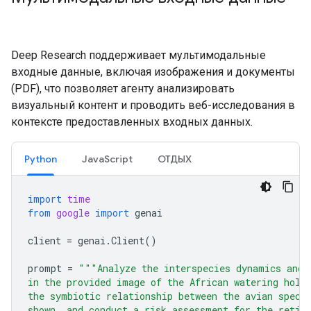
Deep Research поддерживает мультимодальные
входные данные, включая изображения и документы
(PDF), что позволяет агенту анализировать
визуальный контент и проводить веб-исследования в
контексте предоставленных входных данных.
Python
JavaScript
ОТДЫХ
import
time
from
google
import
genai
client
=
genai
.
Client
()
prompt
=
"""Analyze the interspecies dynamics and 
in the provided image of the African watering hole
the symbiotic relationship between the avian speci
shown, and conduct a risk assessment for the retic