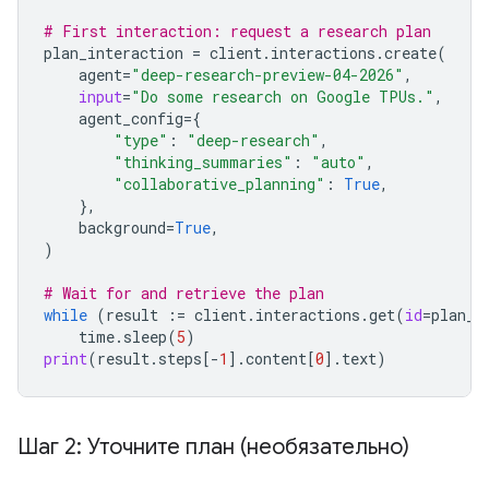
# First interaction: request a research plan
plan_interaction
=
client
.
interactions
.
create
(
agent
=
"deep-research-preview-04-2026"
,
input
=
"Do some research on Google TPUs."
,
agent_config
=
{
"type"
:
"deep-research"
,
"thinking_summaries"
:
"auto"
,
"collaborative_planning"
:
True
,
},
background
=
True
,
)
# Wait for and retrieve the plan
while
(
result
:=
client
.
interactions
.
get
(
id
=
plan_i
time
.
sleep
(
5
)
print
(
result
.
steps
[
-
1
]
.
content
[
0
]
.
text
)
Шаг 2: Уточните план (необязательно)