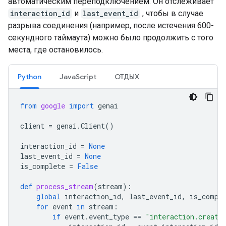
автоматическим переподключением. Он отслеживает
interaction_id
и
last_event_id
, чтобы в случае
разрыва соединения (например, после истечения 600-
секундного таймаута) можно было продолжить с того
места, где остановилось.
Python
JavaScript
ОТДЫХ
from
google
import
genai
client
=
genai
.
Client
()
interaction_id
=
None
last_event_id
=
None
is_complete
=
False
def
process_stream
(
stream
):
global
interaction_id
,
last_event_id
,
is_compl
for
event
in
stream
:
if
event
.
event_type
==
"interaction.create