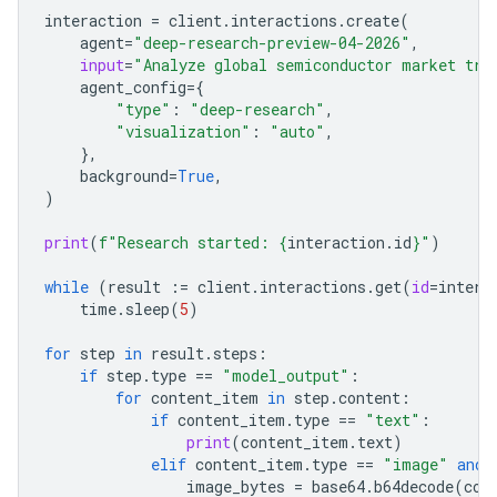
interaction
=
client
.
interactions
.
create
(
agent
=
"deep-research-preview-04-2026"
,
input
=
"Analyze global semiconductor market tre
agent_config
=
{
"type"
:
"deep-research"
,
"visualization"
:
"auto"
,
},
background
=
True
,
)
print
(
f
"Research started: 
{
interaction
.
id
}
"
)
while
(
result
:=
client
.
interactions
.
get
(
id
=
intera
time
.
sleep
(
5
)
for
step
in
result
.
steps
:
if
step
.
type
==
"model_output"
:
for
content_item
in
step
.
content
:
if
content_item
.
type
==
"text"
:
print
(
content_item
.
text
)
elif
content_item
.
type
==
"image"
and
image_bytes
=
base64
.
b64decode
(
con