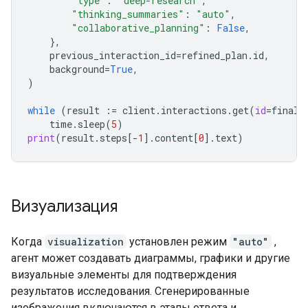
"type"
:
"deep-research"
,
"thinking_summaries"
:
"auto"
,
"collaborative_planning"
:
False
,
},
previous_interaction_id
=
refined_plan
.
id
,
background
=
True
,
)
while
(
result
:=
client
.
interactions
.
get
(
id
=
final_
time
.
sleep
(
5
)
print
(
result
.
steps
[
-
1
]
.
content
[
0
]
.
text
)
Визуализация
Когда
visualization
установлен режим
"auto"
,
агент может создавать диаграммы, графики и другие
визуальные элементы для подтверждения
результатов исследования. Сгенерированные
изображения включаются в этапы ответа и