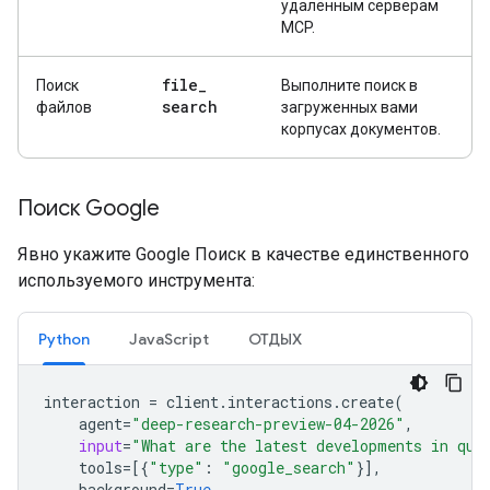
удалённым серверам
MCP.
file
_
Поиск
Выполните поиск в
search
файлов
загруженных вами
корпусах документов.
Поиск Google
Явно укажите Google Поиск в качестве единственного
используемого инструмента:
Python
JavaScript
ОТДЫХ
interaction
=
client
.
interactions
.
create
(
agent
=
"deep-research-preview-04-2026"
,
input
=
"What are the latest developments in qua
tools
=
[{
"type"
:
"google_search"
}],
background
=
True
,