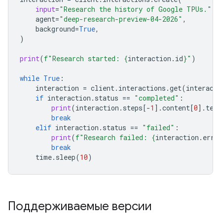
input
=
"Research the history of Google TPUs."
,
agent
=
"deep-research-preview-04-2026"
,
background
=
True
,
)
print
(
f
"Research started: 
{
interaction
.
id
}
"
)
while
True
:
interaction
=
client
.
interactions
.
get
(
interact
if
interaction
.
status
==
"completed"
:
print
(
interaction
.
steps
[
-
1
]
.
content
[
0
]
.
tex
break
elif
interaction
.
status
==
"failed"
:
print
(
f
"Research failed: 
{
interaction
.
erro
break
time
.
sleep
(
10
)
Поддерживаемые версии