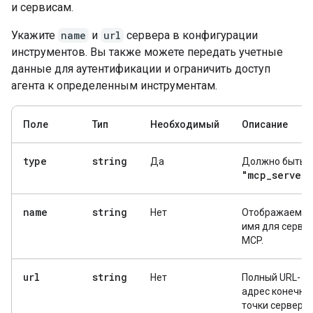
и сервисам.
Укажите
name
и
url
сервера в конфигурации
инструментов. Вы также можете передать учетные
данные для аутентификации и ограничить доступ
агента к определенным инструментам.
Поле
Тип
Необходимый
Описание
type
string
Да
Должно быть
"mcp
_
server"
name
string
Нет
Отображаемое
имя для серве
MCP.
url
string
Нет
Полный URL-
адрес конечно
точки сервера