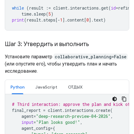
while
(
result
:=
client
.
interactions
.
get
(
id
=
refine
time
.
sleep
(
5
)
print
(
result
.
steps
[
-
1
]
.
content
[
0
]
.
text
)
Шаг 3: Утвердить и выполнить
Установите параметр
collaborative_planning=False
(или опустите его), чтобы утвердить план и начать
исследование.
Python
JavaScript
ОТДЫХ
# Third interaction: approve the plan and kick off
final_report
=
client
.
interactions
.
create
(
agent
=
"deep-research-preview-04-2026"
,
input
=
"Plan looks good!"
,
agent_config
=
{