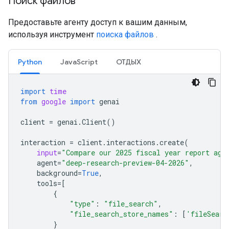
Поиск файлов
Предоставьте агенту доступ к вашим данным,
используя инструмент
поиска файлов
.
Python
JavaScript
ОТДЫХ
import
time
from
google
import
genai
client
=
genai
.
Client
()
interaction
=
client
.
interactions
.
create
(
input
=
"Compare our 2025 fiscal year report aga
agent
=
"deep-research-preview-04-2026"
,
background
=
True
,
tools
=
[
{
"type"
:
"file_search"
,
"file_search_store_names"
:
[
'fileSearc
}