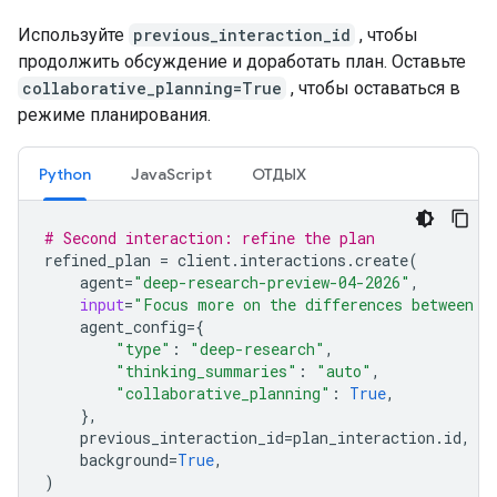
Используйте
previous_interaction_id
, чтобы
продолжить обсуждение и доработать план. Оставьте
collaborative_planning=True
, чтобы оставаться в
режиме планирования.
Python
JavaScript
ОТДЫХ
# Second interaction: refine the plan
refined_plan
=
client
.
interactions
.
create
(
agent
=
"deep-research-preview-04-2026"
,
input
=
"Focus more on the differences between G
agent_config
=
{
"type"
:
"deep-research"
,
"thinking_summaries"
:
"auto"
,
"collaborative_planning"
:
True
,
},
previous_interaction_id
=
plan_interaction
.
id
,
background
=
True
,
)