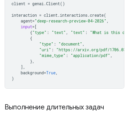
client
=
genai
.
Client
()
interaction
=
client
.
interactions
.
create
(
agent
=
"deep-research-preview-04-2026"
,
input
=
[
{
"type"
:
"text"
,
"text"
:
"What is this do
{
"type"
:
"document"
,
"uri"
:
"https://arxiv.org/pdf/1706.037
"mime_type"
:
"application/pdf"
,
},
],
background
=
True
,
)
Выполнение длительных задач