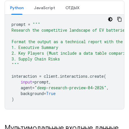
Python
JavaScript
ОТДЫХ
prompt
=
"""
Research the competitive landscape of EV batteries
Format the output as a technical report with the f
1. Executive Summary
2. Key Players (Must include a data table comparin
3. Supply Chain Risks
"""
interaction
=
client
.
interactions
.
create
(
input
=
prompt
,
agent
=
"deep-research-preview-04-2026"
,
background
=
True
)
Мультимодальные входные данные