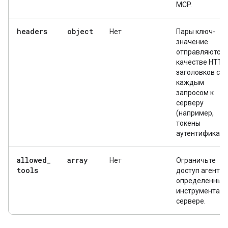
MCP.
headers
object
Нет
Пары ключ-
значение
отправляются 
качестве HTTP
заголовков с
каждым
запросом к
серверу
(например,
токены
аутентификаци
allowed
_
array
Нет
Ограничьте
tools
доступ агента 
определенным
инструментам 
сервере.