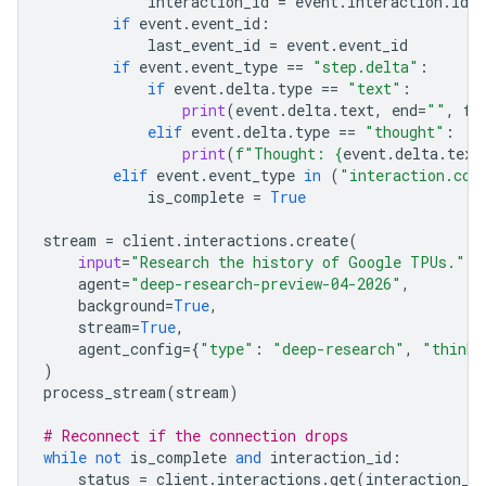
interaction_id
=
event
.
interaction
.
id
if
event
.
event_id
:
last_event_id
=
event
.
event_id
if
event
.
event_type
==
"step.delta"
:
if
event
.
delta
.
type
==
"text"
:
print
(
event
.
delta
.
text
,
end
=
""
,
fl
elif
event
.
delta
.
type
==
"thought"
:
print
(
f
"Thought: 
{
event
.
delta
.
text
elif
event
.
event_type
in
(
"interaction.com
is_complete
=
True
stream
=
client
.
interactions
.
create
(
input
=
"Research the history of Google TPUs."
,
agent
=
"deep-research-preview-04-2026"
,
background
=
True
,
stream
=
True
,
agent_config
=
{
"type"
:
"deep-research"
,
"thinki
)
process_stream
(
stream
)
# Reconnect if the connection drops
while
not
is_complete
and
interaction_id
:
status
=
client
.
interactions
.
get
(
interaction_i