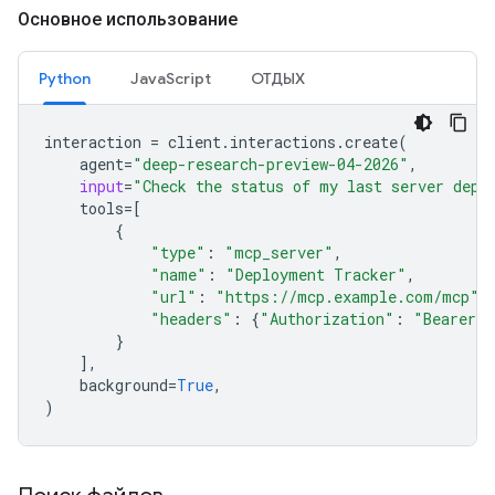
Основное использование
Python
JavaScript
ОТДЫХ
interaction
=
client
.
interactions
.
create
(
agent
=
"deep-research-preview-04-2026"
,
input
=
"Check the status of my last server depl
tools
=
[
{
"type"
:
"mcp_server"
,
"name"
:
"Deployment Tracker"
,
"url"
:
"https://mcp.example.com/mcp"
,
"headers"
:
{
"Authorization"
:
"Bearer m
}
],
background
=
True
,
)