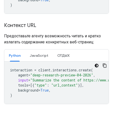
)
Контекст URL
Предоставьте агенту возможность читать и кратко
излагать содержание конкретных веб-страниц:
Python
JavaScript
ОТДЫХ
interaction
=
client
.
interactions
.
create
(
agent
=
"deep-research-preview-04-2026"
,
input
=
"Summarize the content of https://www.wi
tools
=
[{
"type"
:
"url_context"
}],
background
=
True
,
)