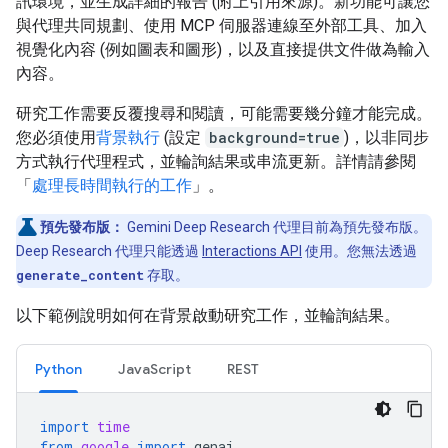
訊環境，並生成詳細的報告 (附上引用來源)。新功能可讓您
與代理共同規劃、使用 MCP 伺服器連線至外部工具、加入
視覺化內容 (例如圖表和圖形)，以及直接提供文件做為輸入
內容。
研究工作需要反覆搜尋和閱讀，可能需要幾分鐘才能完成。
您必須使用
背景執行
(設定
background=true
)，以非同步
方式執行代理程式，並輪詢結果或串流更新。詳情請參閱
「
處理長時間執行的工作
」。
預先發布版：
Gemini Deep Research 代理目前為預先發布版。
Deep Research 代理只能透過
Interactions API
使用。您無法透過
generate_content
存取。
以下範例說明如何在背景啟動研究工作，並輪詢結果。
Python
JavaScript
REST
import
time
from
google
import
genai