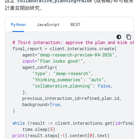
設定
collaborative_planning=False
(或省略) 即可核准
計畫並開始研究。
Python
JavaScript
REST
# Third interaction: approve the plan and kick off
final_report
=
client
.
interactions
.
create
(
agent
=
"deep-research-preview-04-2026"
,
input
=
"Plan looks good!"
,
agent_config
=
{
"type"
:
"deep-research"
,
"thinking_summaries"
:
"auto"
,
"collaborative_planning"
:
False
,
},
previous_interaction_id
=
refined_plan
.
id
,
background
=
True
,
)
while
(
result
:=
client
.
interactions
.
get
(
id
=
final_
time
.
sleep
(
5
)
print
(
result
.
steps
[
-
1
]
.
content
[
0
]
.
text
)