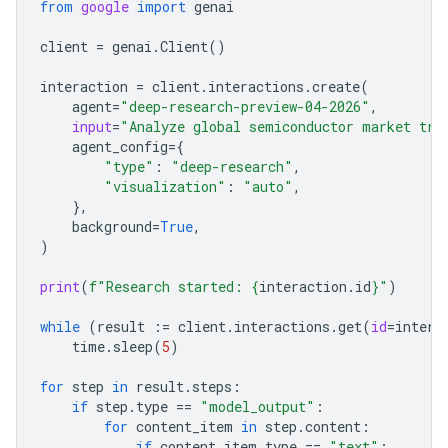
from
google
import
genai
client
=
genai
.
Client
()
interaction
=
client
.
interactions
.
create
(
agent
=
"deep-research-preview-04-2026"
,
input
=
"Analyze global semiconductor market tre
agent_config
=
{
"type"
:
"deep-research"
,
"visualization"
:
"auto"
,
},
background
=
True
,
)
print
(
f
"Research started: 
{
interaction
.
id
}
"
)
while
(
result
:=
client
.
interactions
.
get
(
id
=
intera
time
.
sleep
(
5
)
for
step
in
result
.
steps
:
if
step
.
type
==
"model_output"
:
for
content_item
in
step
.
content
:
if
content_item
.
type
==
"text"
: