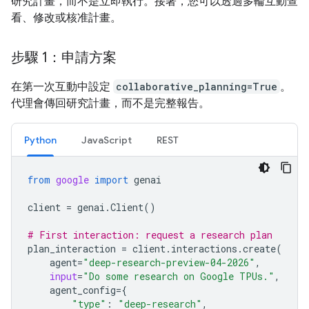
研究計畫，而不是立即執行。接著，您可以透過多輪互動查
看、修改或核准計畫。
步驟 1：申請方案
在第一次互動中設定
collaborative_planning=True
。
代理會傳回研究計畫，而不是完整報告。
Python
JavaScript
REST
from
google
import
genai
client
=
genai
.
Client
()
# First interaction: request a research plan
plan_interaction
=
client
.
interactions
.
create
(
agent
=
"deep-research-preview-04-2026"
,
input
=
"Do some research on Google TPUs."
,
agent_config
=
{
"type"
:
"deep-research"
,