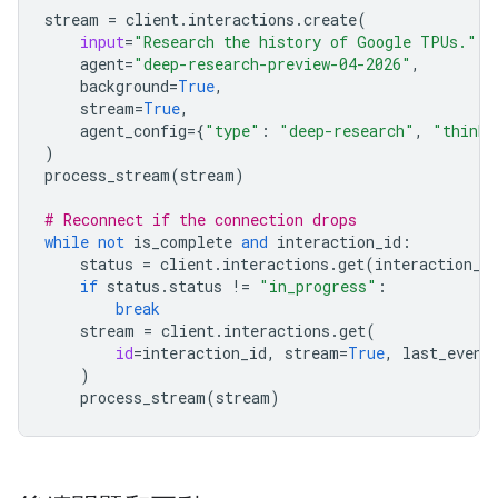
stream
=
client
.
interactions
.
create
(
input
=
"Research the history of Google TPUs."
,
agent
=
"deep-research-preview-04-2026"
,
background
=
True
,
stream
=
True
,
agent_config
=
{
"type"
:
"deep-research"
,
"thinki
)
process_stream
(
stream
)
# Reconnect if the connection drops
while
not
is_complete
and
interaction_id
:
status
=
client
.
interactions
.
get
(
interaction_i
if
status
.
status
!=
"in_progress"
:
break
stream
=
client
.
interactions
.
get
(
id
=
interaction_id
,
stream
=
True
,
last_event
)
process_stream
(
stream
)