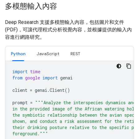
多模態輸入內容
Deep Research 支援多模態輸入內容，包括圖片和文件
(PDF)，可讓代理程式分析視覺內容，並根據提供的輸入內
容進行網路研究。
Python
JavaScript
REST
import
time
from
google
import
genai
client
=
genai
.
Client
()
prompt
=
"""Analyze the interspecies dynamics and 
in the provided image of the African watering hole
the symbiotic relationship between the avian speci
shown, and conduct a risk assessment for the retic
their drinking posture relative to the specific pre
foreground."""