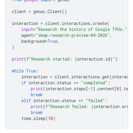
client
=
genai
.
Client
()
interaction
=
client
.
interactions
.
create
(
input
=
"Research the history of Google TPUs."
,
agent
=
"deep-research-preview-04-2026"
,
background
=
True
,
)
print
(
f
"Research started: 
{
interaction
.
id
}
"
)
while
True
:
interaction
=
client
.
interactions
.
get
(
interact
if
interaction
.
status
==
"completed"
:
print
(
interaction
.
steps
[
-
1
]
.
content
[
0
]
.
tex
break
elif
interaction
.
status
==
"failed"
:
print
(
f
"Research failed: 
{
interaction
.
erro
break
time
.
sleep
(
10
)