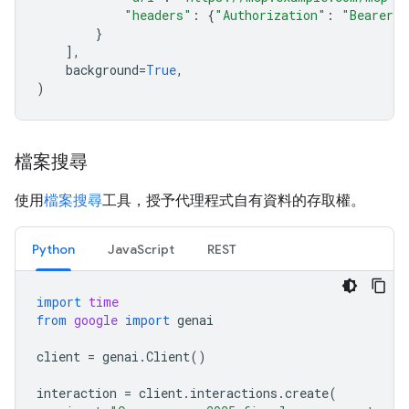
"headers"
:
{
"Authorization"
:
"Bearer m
}
],
background
=
True
,
)
檔案搜尋
使用
檔案搜尋
工具，授予代理程式自有資料的存取權。
Python
JavaScript
REST
import
time
from
google
import
genai
client
=
genai
.
Client
()
interaction
=
client
.
interactions
.
create
(