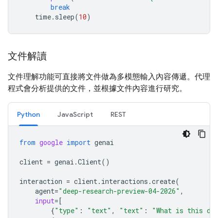
break
time
.
sleep
(
10
)
文件解讀
文件理解功能可直接將文件做為多模態輸入內容傳遞。代理
程式會分析提供的文件，並根據文件內容進行研究。
Python
JavaScript
REST
from
google
import
genai
client
=
genai
.
Client
()
interaction
=
client
.
interactions
.
create
(
agent
=
"deep-research-preview-04-2026"
,
input
=
[
{
"type"
:
"text"
,
"text"
:
"What is this do