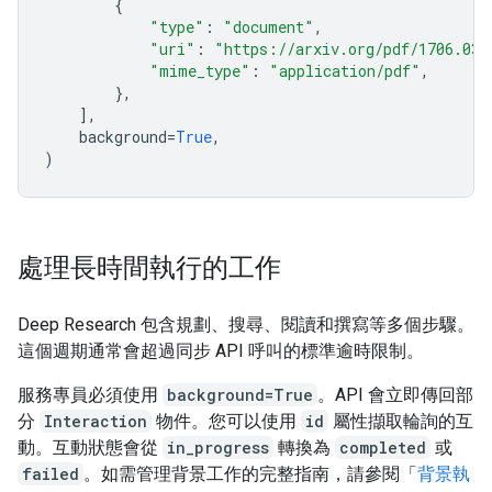
{
"type"
:
"document"
,
"uri"
:
"https://arxiv.org/pdf/1706.037
"mime_type"
:
"application/pdf"
,
},
],
background
=
True
,
)
處理長時間執行的工作
Deep Research 包含規劃、搜尋、閱讀和撰寫等多個步驟。
這個週期通常會超過同步 API 呼叫的標準逾時限制。
服務專員必須使用
background=True
。API 會立即傳回部
分
Interaction
物件。您可以使用
id
屬性擷取輪詢的互
動。互動狀態會從
in_progress
轉換為
completed
或
failed
。如需管理背景工作的完整指南，請參閱「
背景執