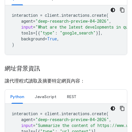
interaction
=
client
.
interactions
.
create
(
agent
=
"deep-research-preview-04-2026"
,
input
=
"What are the latest developments in qua
tools
=
[{
"type"
:
"google_search"
}],
background
=
True
,
)
網址背景資訊
讓代理程式讀取及摘要特定網頁內容：
Python
JavaScript
REST
interaction
=
client
.
interactions
.
create
(
agent
=
"deep-research-preview-04-2026"
,
input
=
"Summarize the content of https://www.wi
tools
=
[{
"type"
:
"url_context"
}],