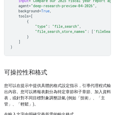
input
=
"Compare our 2025 fiscal year report aga
agent
=
"deep-research-preview-04-2026"
,
background
=
True
,
tools
=
[
{
"type"
:
"file_search"
,
"file_search_store_names"
:
[
'fileSearc
}
]
)
可操控性和格式
您可以在提示中提供具體的格式設定指示，引導代理程式輸
出內容。您可以將報表劃分為特定章節和子章節、加入資料
表，或針對不同目標對象調整語氣 (例如「技術」、「主
管」、「輕鬆」)。
在輸入文字中明確定義所需的輸出格式。