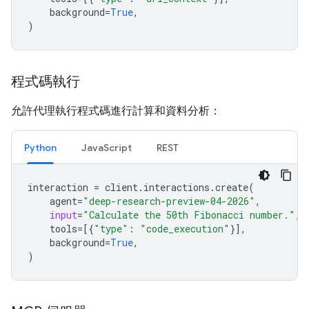
background
=
True
,
)
程式碼執行
允許代理執行程式碼進行計算和資料分析：
Python
JavaScript
REST
interaction
=
client
.
interactions
.
create
(
agent
=
"deep-research-preview-04-2026"
,
input
=
"Calculate the 50th Fibonacci number."
,
tools
=
[{
"type"
:
"code_execution"
}],
background
=
True
,
)