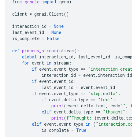
from
google
import
genai
client
=
genai
.
Client
()
interaction_id
=
None
last_event_id
=
None
is_complete
=
False
def
process_stream
(
stream
):
global
interaction_id
,
last_event_id
,
is_compl
for
event
in
stream
:
if
event
.
event_type
==
"interaction.create
interaction_id
=
event
.
interaction
.
id
if
event
.
event_id
:
last_event_id
=
event
.
event_id
if
event
.
event_type
==
"step.delta"
:
if
event
.
delta
.
type
==
"text"
:
print
(
event
.
delta
.
text
,
end
=
""
,
fl
elif
event
.
delta
.
type
==
"thought"
:
print
(
f
"Thought: 
{
event
.
delta
.
text
elif
event
.
event_type
in
(
"interaction.com
is_complete
=
True