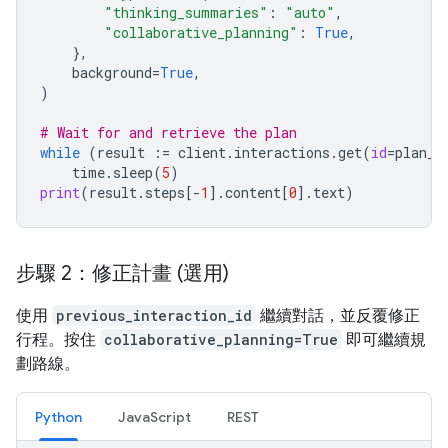
"thinking_summaries"
:
"auto"
,
"collaborative_planning"
:
True
,
},
background
=
True
,
)
# Wait for and retrieve the plan
while
(
result
:=
client
.
interactions
.
get
(
id
=
plan_i
time
.
sleep
(
5
)
print
(
result
.
steps
[
-
1
]
.
content
[
0
]
.
text
)
步驟 2：修正計畫 (選用)
使用
previous_interaction_id
繼續對話，並反覆修正
行程。按住
collaborative_planning=True
即可繼續規
劃路線。
Python
JavaScript
REST