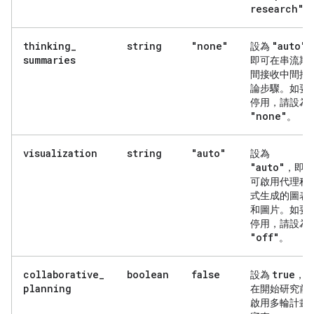
research"
。
thinking
_
string
"none"
"auto"
設為
summaries
即可在串流期
間接收中間推
論步驟。如要
停用，請設為
"none"
。
visualization
string
"auto"
設為
"auto"
，即
可啟用代理程
式生成的圖表
和圖片。如要
停用，請設為
"off"
。
collaborative
_
boolean
false
true
設為
，
planning
在開始研究前
啟用多輪計畫