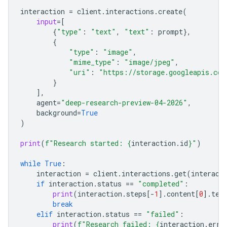
interaction
=
client
.
interactions
.
create
(
input
=
[
{
"type"
:
"text"
,
"text"
:
prompt
},
{
"type"
:
"image"
,
"mime_type"
:
"image/jpeg"
,
"uri"
:
"https://storage.googleapis.com
}
],
agent
=
"deep-research-preview-04-2026"
,
background
=
True
)
print
(
f
"Research started: 
{
interaction
.
id
}
"
)
while
True
:
interaction
=
client
.
interactions
.
get
(
interact
if
interaction
.
status
==
"completed"
:
print
(
interaction
.
steps
[
-
1
]
.
content
[
0
]
.
tex
break
elif
interaction
.
status
==
"failed"
:
print
(
f
"Research failed: 
{
interaction
.
erro