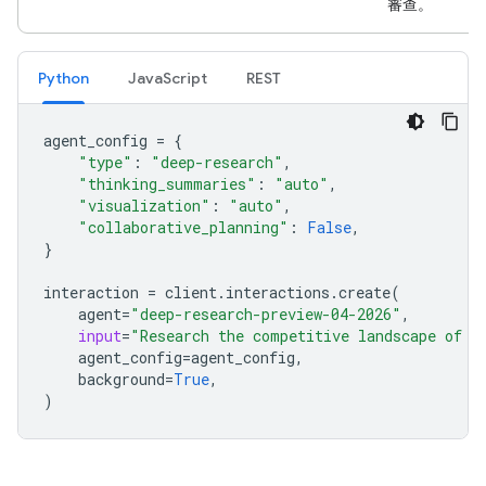
審查。
Python
JavaScript
REST
agent_config
=
{
"type"
:
"deep-research"
,
"thinking_summaries"
:
"auto"
,
"visualization"
:
"auto"
,
"collaborative_planning"
:
False
,
}
interaction
=
client
.
interactions
.
create
(
agent
=
"deep-research-preview-04-2026"
,
input
=
"Research the competitive landscape of c
agent_config
=
agent_config
,
background
=
True
,
)