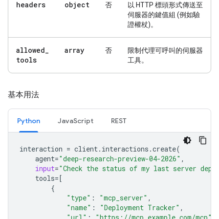
headers
object
否
以 HTTP 標頭形式傳送至
伺服器的鍵值組 (例如驗
證權杖)。
allowed
_
array
否
限制代理可呼叫的伺服器
tools
工具。
基本用法
Python
JavaScript
REST
interaction
=
client
.
interactions
.
create
(
agent
=
"deep-research-preview-04-2026"
,
input
=
"Check the status of my last server depl
tools
=
[
{
"type"
:
"mcp_server"
,
"name"
:
"Deployment Tracker"
,
"url"
:
"https://mcp.example.com/mcp"
,