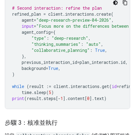
# Second interaction: refine the plan
refined_plan
=
client
.
interactions
.
create
(
agent
=
"deep-research-preview-04-2026"
,
input
=
"Focus more on the differences between G
agent_config
=
{
"type"
:
"deep-research"
,
"thinking_summaries"
:
"auto"
,
"collaborative_planning"
:
True
,
},
previous_interaction_id
=
plan_interaction
.
id
,
background
=
True
,
)
while
(
result
:=
client
.
interactions
.
get
(
id
=
refine
time
.
sleep
(
5
)
print
(
result
.
steps
[
-
1
]
.
content
[
0
]
.
text
)
步驟 3：核准並執行