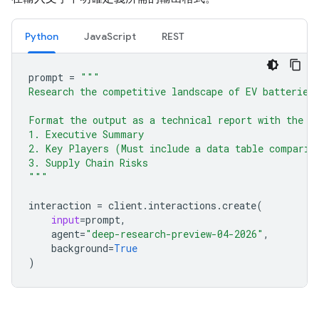
Python
JavaScript
REST
prompt
=
"""
Research the competitive landscape of EV batteries
Format the output as a technical report with the f
1. Executive Summary
2. Key Players (Must include a data table comparin
3. Supply Chain Risks
"""
interaction
=
client
.
interactions
.
create
(
input
=
prompt
,
agent
=
"deep-research-preview-04-2026"
,
background
=
True
)