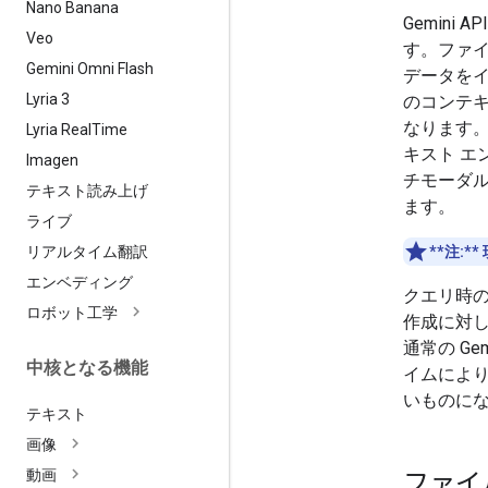
Nano Banana
Gemin
Veo
す。ファ
Gemini Omni Flash
データを
Lyria 3
のコンテ
なります
Lyria Real
Time
キスト エ
Imagen
チモーダ
テキスト読み上げ
ます。
ライブ
リアルタイム翻訳
**注:**
エンベディング
クエリ時
ロボット工学
作成に対
通常の G
中核となる機能
イムによ
いものに
テキスト
画像
動画
ファイ