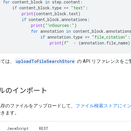
for
content_block
in
step
.
content
:
if
content_block
.
type
==
"text"
:
print
(
content_block
.
text
)
if
content_block
.
annotations
:
print
(
"
\n
Sources:"
)
for
annotation
in
content_block
.
annotation
if
annotation
.
type
==
"file_citation"
:
print
(
f
"  - 
{
annotation
.
file_name
}
いては、
uploadToFileSearchStore
の API リファレンスを
ルのインポート
既存のファイルをアップロードして、
ファイル検索ストアにイ
できます。
JavaScript
REST