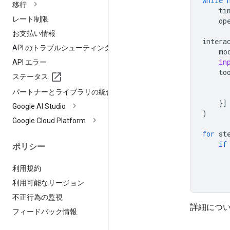
while
移行
ti
レート制限
op
お支払い情報
intera
API のトラブルシューティング
mo
in
API エラー
to
ステータス
パートナーとライブラリの統合
}]
Google AI Studio
)
Google Cloud Platform
for
st
if
ポリシー
利用規約
利用可能なリージョン
不正行為の監視
詳細につ
フィードバック情報