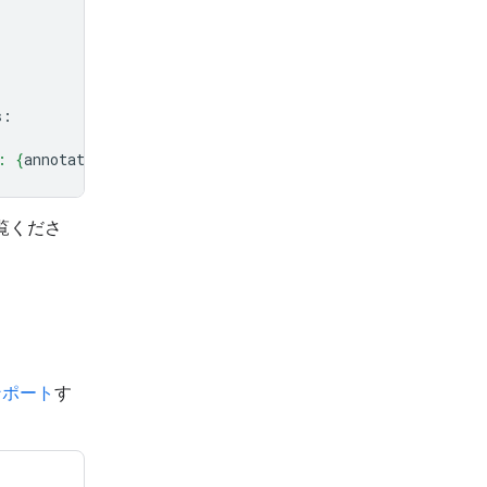
s
:
: 
{
annotation
.
source
}
"
)
ご覧くださ
ンポート
す