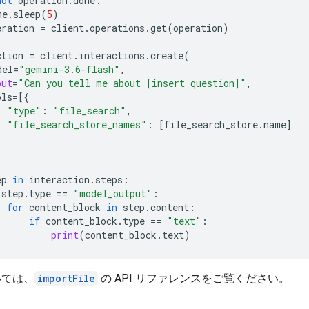
not
operation
.
done
:
me
.
sleep
(
5
)
eration
=
client
.
operations
.
get
(
operation
)
ction
=
client
.
interactions
.
create
(
del
=
"gemini-3.6-flash"
,
put
=
"Can you tell me about [insert question]"
,
ols
=
[{
"type"
:
"file_search"
,
"file_search_store_names"
:
[
file_search_store
.
name
]
ep
in
interaction
.
steps
:
step
.
type
==
"model_output"
:
for
content_block
in
step
.
content
:
if
content_block
.
type
==
"text"
:
print
(
content_block
.
text
)
いては、
importFile
の API リファレンスをご覧ください。