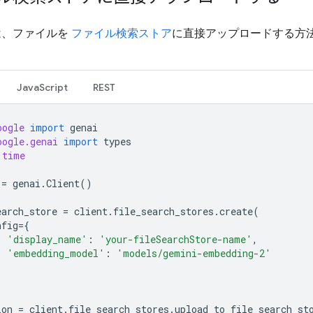
は、ファイルを
ファイル検索ストア
に直接アップロードする方
JavaScript
REST
oogle
import
genai
oogle.genai
import
types
time
=
genai
.
Client
()
earch_store
=
client
.
file_search_stores
.
create
(
nfig
=
{
'display_name'
:
'your-fileSearchStore-name'
,
'embedding_model'
:
'models/gemini-embedding-2'
ion
=
client
.
file_search_stores
.
upload_to_file_search_st