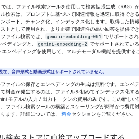
i API では、ファイル検索ツールを使用して検索拡張生成（RAG）
イル検索は、プロンプトに基づいて関連情報を迅速に取得でき
インポート、チャンク化、インデックス化します。取得した情
キストとして使用され、より正確で関連性の高い回答を提供で
。ファイル検索では、
gemini-embedding-001
でサポートされ
ンベディングと、
gemini-embedding-2
でサポートされている
ル エンベディングを使用して、マルチモーダル機能を提供する
現在、音声形式と動画形式はサポートされていません。
のファイルの保存とエンベディングの生成は無料です。エンベ
して料金が発生するのは、ファイルを初めてインデックス化す
emini モデルの入力 / 出力トークンの費用のみです。この新し
り、ファイル検索ツールの構築とスケーリングが簡単かつ費用
なります。詳細については、
料金
セクションをご覧ください。
ル検索ストアに直接アップロードする