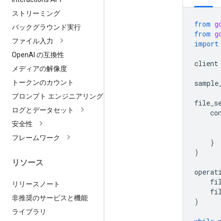
ストリーミング
from
g
バックグラウンド実行
from
g
ファイル入力
import
Open
AI の互換性
client
メディアの解像度
sample
トークンのカウント
プロンプト エンジニアリング
file_s
ログとデータセット
co
安全性
フレームワーク
}
)
リソース
operat
fi
リリースノート
fi
非推奨のサービスと機能
)
ライブラリ