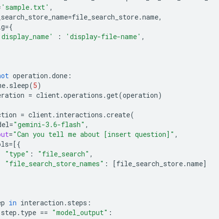
=
'sample.txt'
,
_search_store_name
=
file_search_store
.
name
,
ig
=
{
'display_name'
:
'display-file-name'
,
not
operation
.
done
:
me
.
sleep
(
5
)
eration
=
client
.
operations
.
get
(
operation
)
ction
=
client
.
interactions
.
create
(
del
=
"gemini-3.6-flash"
,
put
=
"Can you tell me about [insert question]"
,
ols
=
[{
"type"
:
"file_search"
,
"file_search_store_names"
:
[
file_search_store
.
name
]
ep
in
interaction
.
steps
:
step
.
type
==
"model_output"
: