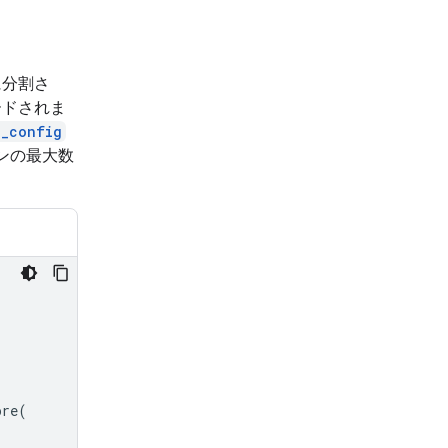
に分割さ
ードされま
g_config
ンの最大数
ore
(