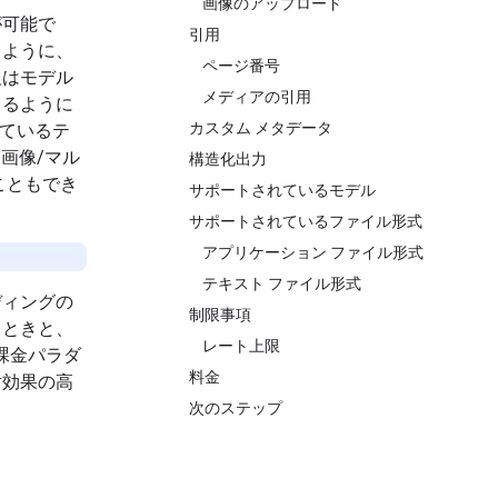
画像のアップロード
が可能で
引用
るように、
ページ番号
報はモデル
メディアの引用
きるように
カスタム メタデータ
ているテ
画像/マル
構造化出力
こともでき
サポートされているモデル
サポートされているファイル形式
アプリケーション ファイル形式
テキスト ファイル形式
ディングの
制限事項
るときと、
レート上限
い課金パラダ
料金
対効果の高
次のステップ