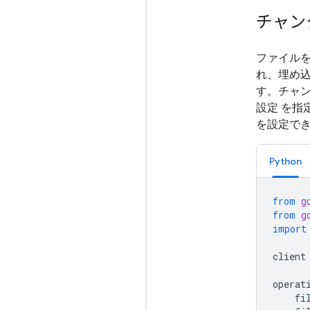
チャン
ファイル
れ、埋め
す。チャ
設定 を指
を設定で
Python
from
g
from
g
import
client
operat
fi