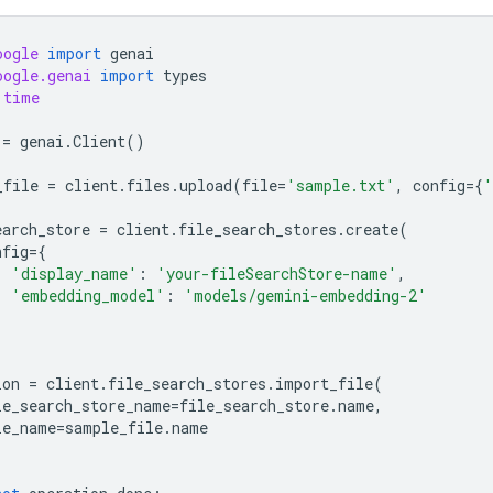
oogle
import
genai
oogle.genai
import
types
time
=
genai
.
Client
()
_file
=
client
.
files
.
upload
(
file
=
'sample.txt'
,
config
=
{
'
earch_store
=
client
.
file_search_stores
.
create
(
nfig
=
{
'display_name'
:
'your-fileSearchStore-name'
,
'embedding_model'
:
'models/gemini-embedding-2'
ion
=
client
.
file_search_stores
.
import_file
(
le_search_store_name
=
file_search_store
.
name
,
le_name
=
sample_file
.
name