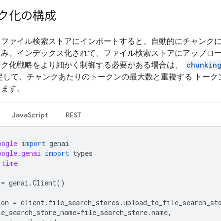
ク化の構成
をファイル検索ストアにインポートすると、自動的にチャンク
込み、インデックス化されて、ファイル検索ストアにアップロ
ンク化戦略をより細かく制御する必要がある場合は、
chunkin
定して、チャンクあたりのトークンの最大数と重複する トーク
きます。
JavaScript
REST
oogle
import
genai
oogle.genai
import
types
time
=
genai
.
Client
()
ion
=
client
.
file_search_stores
.
upload_to_file_search_st
le_search_store_name
=
file_search_store
.
name
,