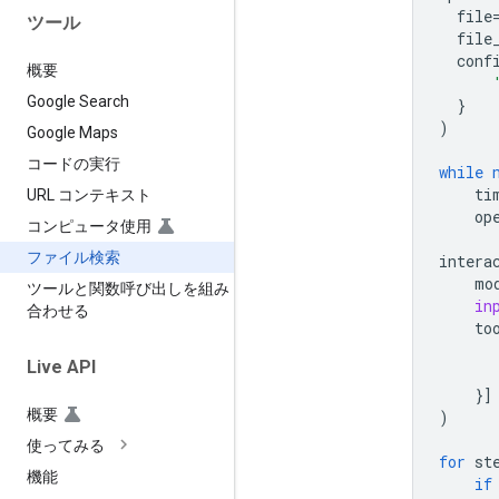
file
ツール
file
conf
概要
Google Search
}
)
Google Maps
コードの実行
while
ti
URL コンテキスト
op
コンピュータ使用
ファイル検索
intera
mo
ツールと関数呼び出しを組み
in
合わせる
to
Live API
}]
概要
)
使ってみる
for
st
機能
if