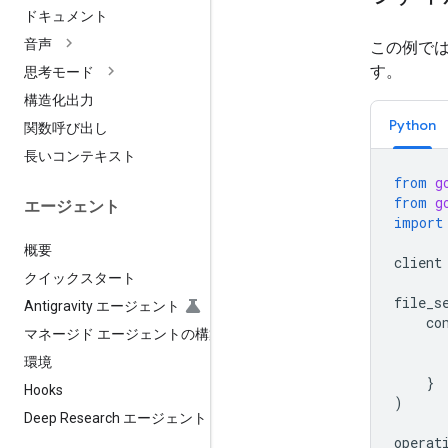
ドキュメント
音声
この例で
す。
思考モード
構造化出力
Python
関数呼び出し
長いコンテキスト
from
g
from
g
エージェント
import
概要
client
クイックスタート
file_s
Antigravity エージェント
co
マネージド エージェントの構築
環境
}
Hooks
)
Deep Research エージェント
operat