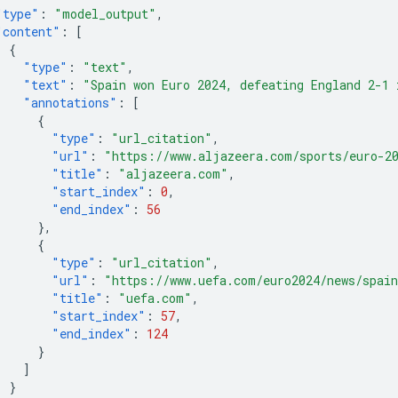
"type"
:
"model_output"
,
"content"
:
[
{
"type"
:
"text"
,
"text"
:
"Spain won Euro 2024, defeating England 2-1 
"annotations"
:
[
{
"type"
:
"url_citation"
,
"url"
:
"https://www.aljazeera.com/sports/euro-2
"title"
:
"aljazeera.com"
,
"start_index"
:
0
,
"end_index"
:
56
},
{
"type"
:
"url_citation"
,
"url"
:
"https://www.uefa.com/euro2024/news/spain
"title"
:
"uefa.com"
,
"start_index"
:
57
,
"end_index"
:
124
}
]
}