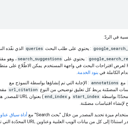
]
سية في الردّ:
google_search_
: يحتوي على طلب البحث
queries
الذي نفّذه الن
google_search_re
: يحتوي على
search_suggestions
، وهو مق
HTML لعرض اقتراحات البحث في واجهة المستخدم. يمكن الاطّلاع على متط
دام الكاملة في
بنود الخدمة
.
مع
annotations
: الإجابة التي تم إنشاؤها بواسطة النموذج مع
اسات المضمّنة يربط كل تعليق توضيحي من النوع
url_citation
مقطع
(محدّدًا بواسطة
start_index
و
end_index
) بعنوان URL للمصدر
ح لإنشاء اقتباسات مضمّنة.
خدام ميزة تحديد المصدر من خلال "بحث Search" مع
أداة سياق عناوين 
ادًا إلى كل من بيانات الويب العلنية وعناوين URL المحدّدة التي تقدّمها.