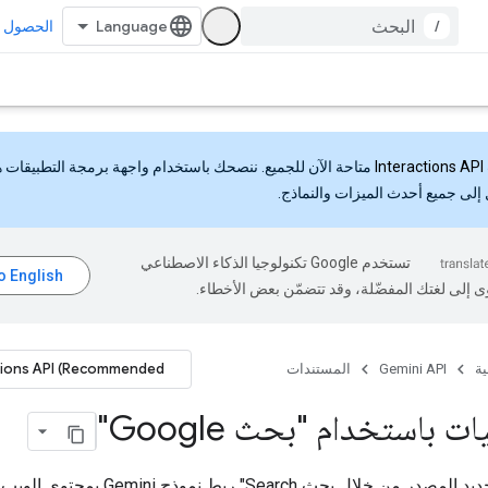
/
الحصول ع
Interactions API
متاحة الآن للجميع. ننصحك باستخدام واجهة برمجة التطبيقات 
إلى جميع أحدث الميزات والنماذج.
تستخدم Google تكنولوجيا الذكاء الاصطناعي
ى إلى لغتك المفضّلة، وقد تتضمّن بعض الأخطاء.
tions API (Recommended)
ية
Gemini API
المستندات
ت باستخدام "بحث Google"
تتيح ميزة "تحديد المصدر من خلال بحث Search" ربط 