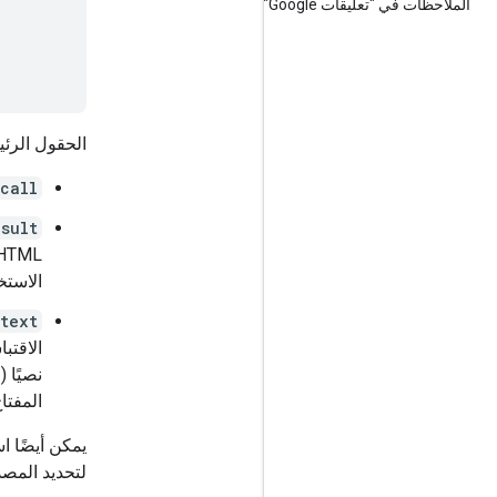
الملاحظات في "تعليقات Google"
الحقول الرئي
call
sult
الاستخ
text
الاقتب
نصيًا 
المفتا
يمكن أيضًا است
لتحديد المصدر استن