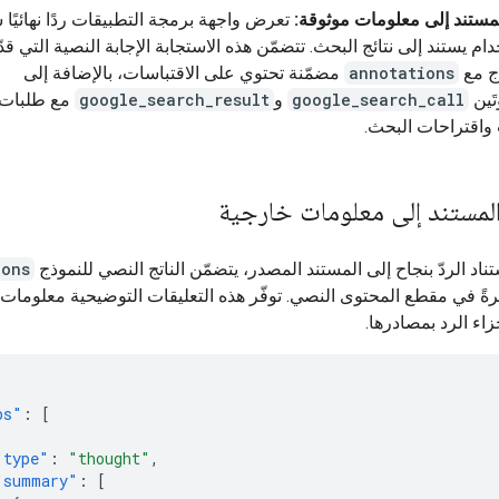
لمستند إلى معلومات موثوقة:
تعرض واجهة برمجة التطبيقات ردًا نهائيًا
دام يستند إلى نتائج البحث. تتضمّن هذه الاستجابة الإجابة النصية التي قدّ
ج مع
annotations
مضمّنة تحتوي على الاقتباسات، بالإضافة إلى
َين
google_search_call
و
google_search_result
مع طلبات
واقتراحات البحث.
 المستند إلى معلومات خارجية
تناد الردّ بنجاح إلى المستند المصدر، يتضمّن الناتج النصي للنموذج
ions
رةً في مقطع المحتوى النصي. توفّر هذه التعليقات التوضيحية معلومات 
زاء الرد بمصادرها.
ps"
:
[
"type"
:
"thought"
,
"summary"
:
[