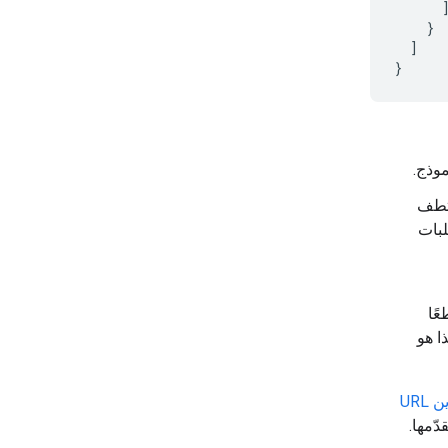
}
]
}
موذج.
تطف
لبات
ًا
. هذا هو
URL