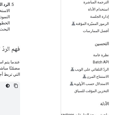
الترجمة المباشرة
الرد ا
استخدام الأداة
الاستخ
النموذ
إدارة الجلسة
الخطوت
الرموز المميّزة المؤقتة
البحث 
أفضل الممارسات
التحسين
فهم الردّ
نظرة عامة
عندما يتم اس
Batch API
مضمّنًا مباش
الردّ التلقائي على الويب
التي تربط أج
الاستنتاج المرن
الاستدلال حسب الأولوية
التخزين المؤقت للسياق
الأدلة
واجهة برمجة التطبيقات Interactions