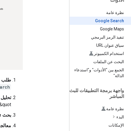
الأدوات
نظرة عامة
Google Search
Google Maps
تنفيذ الرمز البرمجي
سياق عنوان URL
استخدام الكمبيوتر
البحث عن الملفات
الجمع بين "الأدوات" و"استدعاء
الدالة"
طلب ا
arch
واجهة برمجة التطبيقات للبث
المباشر
تحليل 
Google&quot;
نظرة عامة
بحث Google:
البدء
معالجة
الإمكانات