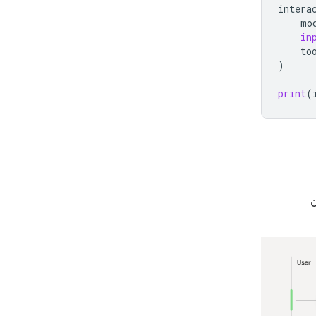
intera
mo
in
to
)
print
(
ن