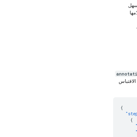
 سهل
مها
annotat
الاقتباس
{
"ste
{