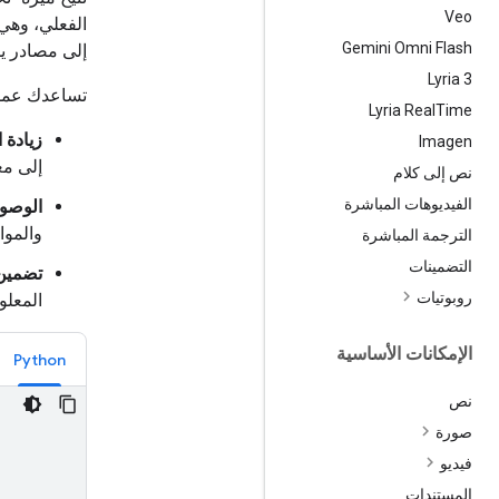
Veo
Gemini Omni Flash
إلى مصادر يم
‫Lyria 3
تساعدك عملية
Lyria Real
Time
زيادة ا
Imagen
إلى مع
نص إلى كلام
الفيديوهات المباشرة
الوصول
والموا
الترجمة المباشرة
التضمينات
تضمين 
روبوتيات
المعلو
الإمكانات الأساسية
Python
نص
صورة
فيديو
المستندات