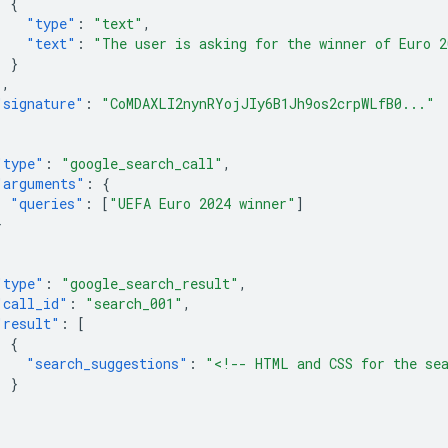
{
"type"
:
"text"
,
"text"
:
"The user is asking for the winner of Euro 2
}
],
"signature"
:
"CoMDAXLI2nynRYojJIy6B1Jh9os2crpWLfB0..."
"type"
:
"google_search_call"
,
"arguments"
:
{
"queries"
:
[
"UEFA Euro 2024 winner"
]
}
"type"
:
"google_search_result"
,
"call_id"
:
"search_001"
,
"result"
:
[
{
"search_suggestions"
:
"<!-- HTML and CSS for the se
}
]