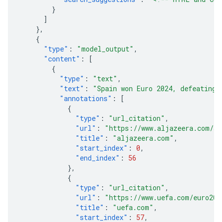
}
]
},
{
"type"
:
"model_output"
,
"content"
:
[
{
"type"
:
"text"
,
"text"
:
"Spain won Euro 2024, defeating 
"annotations"
:
[
{
"type"
:
"url_citation"
,
"url"
:
"https://www.aljazeera.com/sp
"title"
:
"aljazeera.com"
,
"start_index"
:
0
,
"end_index"
:
56
},
{
"type"
:
"url_citation"
,
"url"
:
"https://www.uefa.com/euro202
"title"
:
"uefa.com"
,
"start_index"
:
57
,