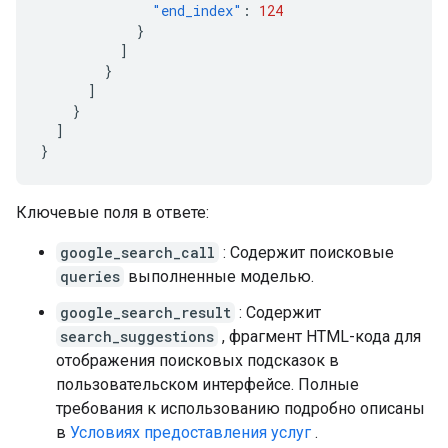
"end_index"
:
124
}
]
}
]
}
]
}
Ключевые поля в ответе:
google_search_call
: Содержит поисковые
queries
выполненные моделью.
google_search_result
: Содержит
search_suggestions
, фрагмент HTML-кода для
отображения поисковых подсказок в
пользовательском интерфейсе. Полные
требования к использованию подробно описаны
в
Условиях предоставления услуг
.