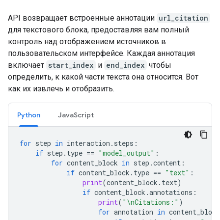
API возвращает встроенные аннотации
url_citation
для текстового блока, предоставляя вам полный
контроль над отображением источников в
пользовательском интерфейсе. Каждая аннотация
включает
start_index
и
end_index
чтобы
определить, к какой части текста она относится. Вот
как их извлечь и отобразить.
Python
JavaScript
for
step
in
interaction
.
steps
:
if
step
.
type
==
"model_output"
:
for
content_block
in
step
.
content
:
if
content_block
.
type
==
"text"
:
print
(
content_block
.
text
)
if
content_block
.
annotations
:
print
(
"
\n
Citations:"
)
for
annotation
in
content_block