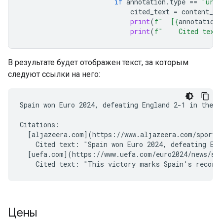
if
annotation
.
type
==
"url
cited_text
=
content_bl
print
(
f
"  [
{
annotation
print
(
f
"    Cited text
В результате будет отображен текст, за которым
следуют ссылки на него:
Spain won Euro 2024, defeating England 2-1 in the f
Citations:

  [aljazeera.com](https://www.aljazeera.com/sports/
    Cited text: "Spain won Euro 2024, defeating Eng
  [uefa.com](https://www.uefa.com/euro2024/news/spa
Цены