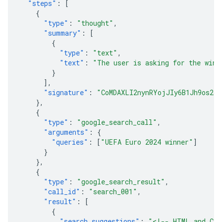
"steps"
:
[
{
"type"
:
"thought"
,
"summary"
:
[
{
"type"
:
"text"
,
"text"
:
"The user is asking for the winn
}
],
"signature"
:
"CoMDAXLI2nynRYojJIy6B1Jh9os2cr
},
{
"type"
:
"google_search_call"
,
"arguments"
:
{
"queries"
:
[
"UEFA Euro 2024 winner"
]
}
},
{
"type"
:
"google_search_result"
,
"call_id"
:
"search_001"
,
"result"
:
[
{
"search_suggestions"
:
"<!-- HTML and CSS