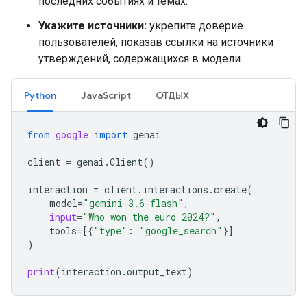
последних событиях и темах.
Укажите источники:
укрепите доверие
пользователей, показав ссылки на источники
утверждений, содержащихся в модели.
Python
JavaScript
ОТДЫХ
from
google
import
genai
client
=
genai
.
Client
()
interaction
=
client
.
interactions
.
create
(
model
=
"gemini-3.6-flash"
,
input
=
"Who won the euro 2024?"
,
tools
=
[{
"type"
:
"google_search"
}]
)
print
(
interaction
.
output_text
)