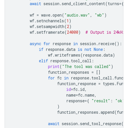
await
session
.
send_client_content
(
turns
=
{
"
wf
=
wave
.
open
(
"audio.wav"
,
"wb"
)
wf
.
setnchannels
(
1
)
wf
.
setsampwidth
(
2
)
wf
.
setframerate
(
24000
)
# Output is 24kHz
async
for
response
in
session
.
receive
():
if
response
.
data
is
not
None
:
wf
.
writeframes
(
response
.
data
)
elif
response
.
tool_call
:
print
(
"The tool was called"
)
function_responses
=
[]
for
fc
in
response
.
tool_call
.
functi
function_response
=
types
.
Func
id
=
fc
.
id
,
name
=
fc
.
name
,
response
=
{
"result"
:
"ok"
)
function_responses
.
append
(
func
await
session
.
send_tool_response
(
f