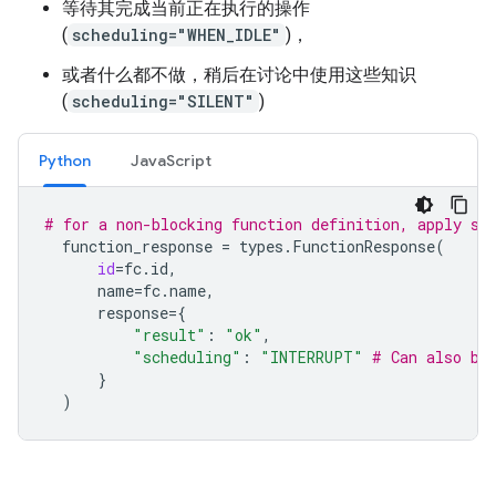
等待其完成当前正在执行的操作
(
scheduling="WHEN_IDLE"
)，
或者什么都不做，稍后在讨论中使用这些知识
(
scheduling="SILENT"
)
Python
JavaScript
# for a non-blocking function definition, apply sc
function_response
=
types
.
FunctionResponse
(
id
=
fc
.
id
,
name
=
fc
.
name
,
response
=
{
"result"
:
"ok"
,
"scheduling"
:
"INTERRUPT"
# Can also be
}
)