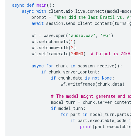
async
def
main
():
async
with
client
.
aio
.
live
.
connect
(
model
=
model
prompt
=
"When did the last Brazil vs. Arg
await
session
.
send_client_content
(
turns
=
{
"
wf
=
wave
.
open
(
"audio.wav"
,
"wb"
)
wf
.
setnchannels
(
1
)
wf
.
setsampwidth
(
2
)
wf
.
setframerate
(
24000
)
# Output is 24kHz
async
for
chunk
in
session
.
receive
():
if
chunk
.
server_content
:
if
chunk
.
data
is
not
None
:
wf
.
writeframes
(
chunk
.
data
)
# The model might generate and exe
model_turn
=
chunk
.
server_content
.
if
model_turn
:
for
part
in
model_turn
.
parts
:
if
part
.
executable_code
is
print
(
part
.
executable_