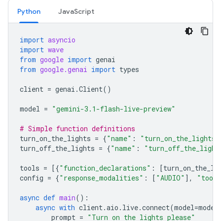
Python
JavaScript
import
asyncio
import
wave
from
google
import
genai
from
google.genai
import
types
client
=
genai
.
Client
()
model
=
"gemini-3.1-flash-live-preview"
# Simple function definitions
turn_on_the_lights
=
{
"name"
:
"turn_on_the_lights"
turn_off_the_lights
=
{
"name"
:
"turn_off_the_light
tools
=
[{
"function_declarations"
:
[
turn_on_the_li
config
=
{
"response_modalities"
:
[
"AUDIO"
],
"tool
async
def
main
():
async
with
client
.
aio
.
live
.
connect
(
model
=
model
prompt
=
"Turn on the lights please"