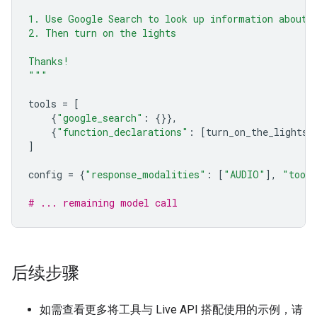
1. Use Google Search to look up information about 
2. Then turn on the lights
Thanks!
"""
tools
=
[
{
"google_search"
:
{}},
{
"function_declarations"
:
[
turn_on_the_lights
,
]
config
=
{
"response_modalities"
:
[
"AUDIO"
],
"tool
# ... remaining model call
后续步骤
如需查看更多将工具与 Live API 搭配使用的示例，请