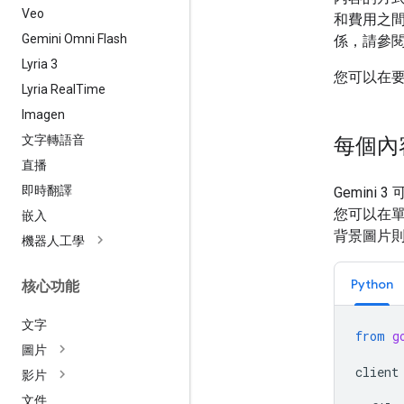
Veo
和費用之
Gemini Omni Flash
係，請參
Lyria 3
您可以在要求
Lyria Real
Time
Imagen
文字轉語音
每個內容
直播
即時翻譯
Gemin
您可以在
嵌入
背景圖片
機器人工學
Python
核心功能
文字
from
g
圖片
client
影片
文件