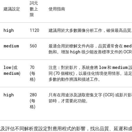
詞元
建議設定
數上
使用指南
限
high
1120
建議用於大多數圖像分析工作，確保最高品質
medium
med
560
最適合用於瞭解文件內容，品質通常會在
high
飽和。增加
很少能改善標準文件的 OCR
low
low
medium
(或
70
注意：
對於影片，系統會將
和
設
medium
)
(每
同 (70 個權杖)，以最佳化情境使用情形。這
格)
多數的動作辨識和描述工作。
high
280
只有在用途涉及讀取密集文字 (OCR) 或影片
(每
節時，才需要此功能。
格)
試及評估不同解析度設定對應用程式的影響，找出品質、延遲和