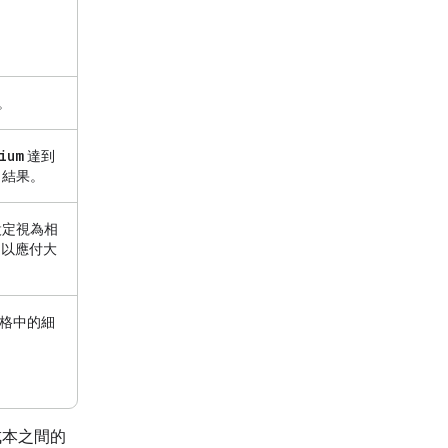
。
ium
達到
 結果。
定視為相
足以應付大
影格中的細
成本之間的