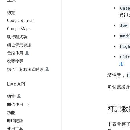
工具
uns
總覽
異很
Google Search
low
Google Maps
med
執行程式碼
網址背景資訊
hig
電腦使用
ultr
檔案搜尋
用
。
結合工具和函式呼叫
請注意，
h
Live API
每個層級
總覽
開始使用
符記數
功能
即時翻譯
下表彙整
使用工具