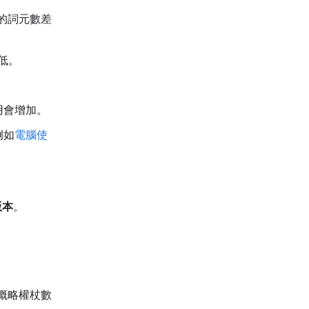
層級的詞元數差
低。
用會增加。
例如
電腦使
版本
。
概略權杖數