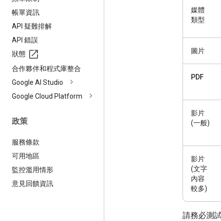
媒體
帳單資訊
類型
API 疑難排解
API 錯誤
圖片
狀態
合作夥伴和程式庫整合
PDF
Google AI Studio
Google Cloud Platform
影片
政策
(一般)
服務條款
可用地區
影片
(文字
監控濫用情形
內容
意見回饋資訊
較多)
請務必測