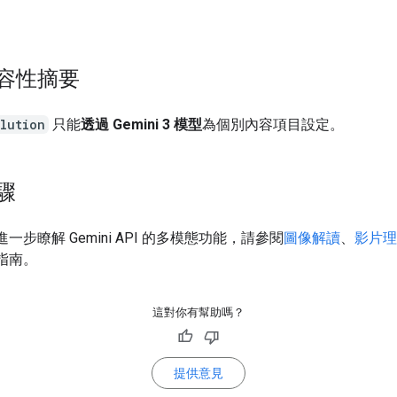
。
容性摘要
lution
只能
透過 Gemini 3 模型
為個別內容項目設定。
驟
一步瞭解 Gemini API 的多模態功能，請參閱
圖像解讀
、
影片理
指南。
這對你有幫助嗎？
提供意見