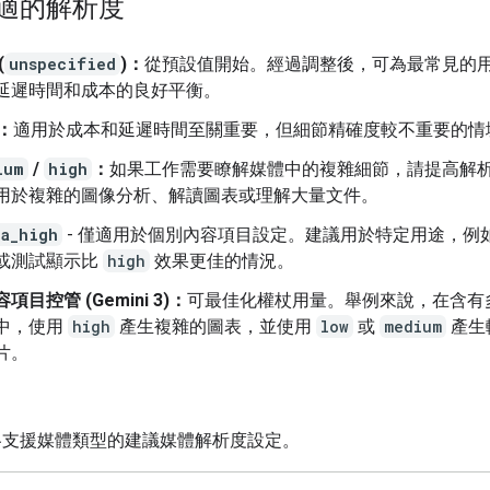
適的解析度
(
unspecified
)：
從預設值開始。經過調整後，可為最常見的
延遲時間和成本的良好平衡。
：
適用於成本和延遲時間至關重要，但細節精確度較不重要的情
ium
/
high
：
如果工作需要瞭解媒體中的複雜細節，請提高解
用於複雜的圖像分析、解讀圖表或理解大量文件。
ra_high
- 僅適用於個別內容項目設定。建議用於特定用途，例
或測試顯示比
high
效果更佳的情況。
項目控管 (Gemini 3)：
可最佳化權杖用量。舉例來說，在含有
中，使用
high
產生複雜的圖表，並使用
low
或
medium
產生
片。
各支援媒體類型的建議媒體解析度設定。