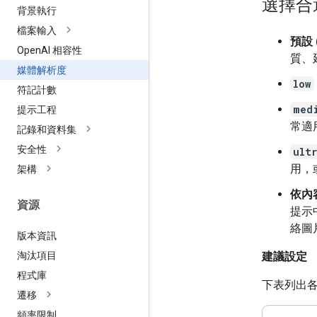
選擇合
背景執行
檔案輸入
預設 
Open
AI 相容性
質、
媒體解析度
low
符記計數
med
提示工程
常適
記錄和資料集
安全性
ult
用，
架構
依內容
資源
提示
絡圖
版本資訊
淘汰項目
建議設定
程式庫
下表列出
遷移
頻率限制