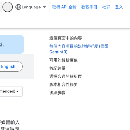
取得 API 金鑰
教戰手冊
社群
登入
這個頁面中的內容
型。
每個內容項目的媒體解析度 (僅限
Gemini 3)
可用的解析度值
符記數量
選擇合適的解析度
版本相容性摘要
mmended)
後續步驟
件等媒體輸入
、延遲時間