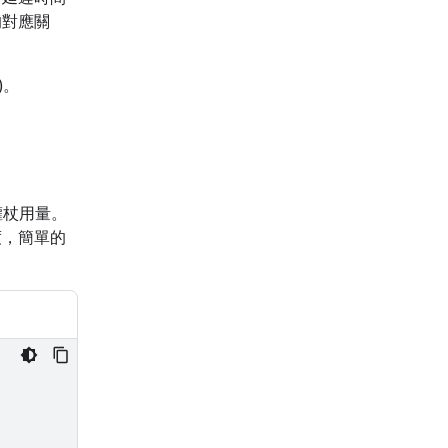
的對應關
)。
權杖用量。
度，簡單的