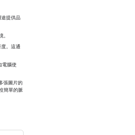
用途提供品
境。
析度。這通
如電腦使
多張圖片的
較簡單的脈