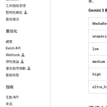
量。
工作階段管理
Gemini 3
暫時性權杖
最佳做法
MediaRes
最佳化
unspeci
總覽
Batch API
low
Webhook
medium
彈性推論
優先順序推斷
high
脈絡快取
ultra
_
h
指南
互動 API
串流