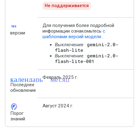
Не поддерживается
123
Для получения более подробной
информации ознакомьтесь
с
версии
шаблонами версий модели
.
gemini-2.0-
Выключение
:
flash-lite
gemini-2.0-
Выключение
:
flash-lite-001
календарь_месяц
Февраль 2025 г.
Последнее
обновление
cognition_2
Август 2024 г.
Порог
знаний