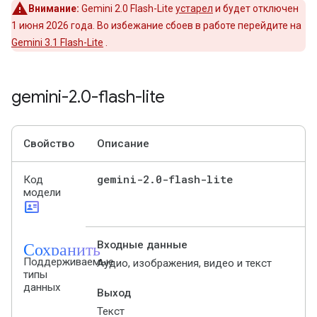
Внимание:
Gemini 2.0 Flash-Lite
устарел
и будет отключен
1 июня 2026 года. Во избежание сбоев в работе перейдите на
Gemini 3.1 Flash-Lite
.
gemini-2
.
0-flash-lite
Свойство
Описание
gemini-2
.
0-flash-lite
Код
модели
id_card
Сохранить
Входные данные
Поддерживаемые
Аудио, изображения, видео и текст
типы
данных
Выход
Текст