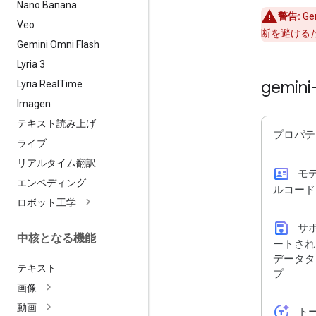
Nano Banana
警告:
Gem
Veo
断を避ける
Gemini Omni Flash
Lyria 3
gemini
Lyria Real
Time
Imagen
テキスト読み上げ
プロパテ
ライブ
リアルタイム翻訳
id_card
モ
エンベディング
ルコード
ロボット工学
save
サ
中核となる機能
ートされ
データタ
テキスト
プ
画像
動画
token_auto
ト