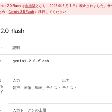
ini 2.0 Flash は
非推奨
となり、2026 年 6 月 1 日に廃止されました。
ため、
Gemini 3.5 Flash
に移行してください。
-2
.
0-flash
ィ
説明
gemini-2
.
0-flash
デ
入力
出力
ポ
る
音声、画像、動画、テキスト
テキスト
イ
入力トークンの上限
ー