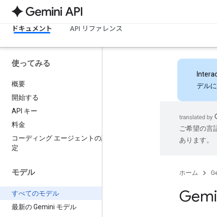
ドキュメント
API リファレンス
使ってみる
Intera
概要
デルに
開始する
API キー
料金
ご希望の言
コーディング エージェントの設
あります。
定
モデル
ホーム
Ge
Gemi
すべてのモデル
最新の Gemini モデル