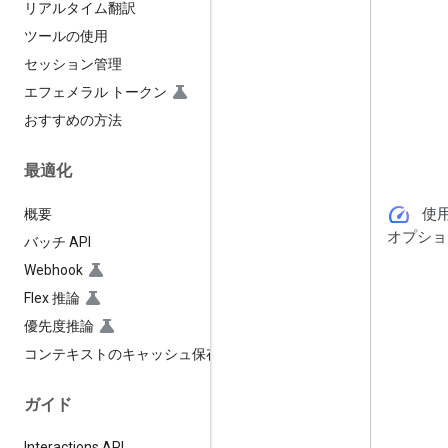
リアルタイム翻訳
ツールの使用
セッション管理
エフェメラル トークン
おすすめの方法
最適化
speed
使
概要
オプショ
バッチ API
Webhook
Flex 推論
優先度推論
コンテキストのキャッシュ保存
ガイド
Interactions API