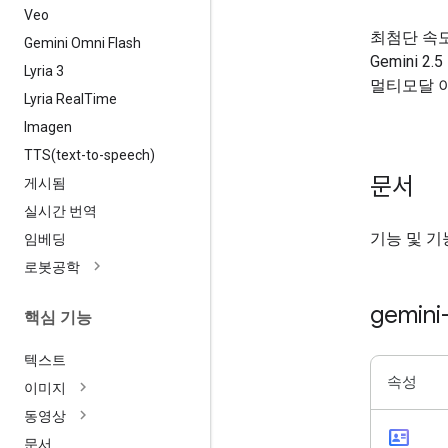
Veo
최첨단 속
Gemini Omni Flash
Gemini 2
Lyria 3
멀티모달 
Lyria Real
Time
Imagen
TTS(
text-to-speech)
문서
게시됨
실시간 번역
기능 및 기
임베딩
로봇공학
gemini
핵심 기능
텍스트
속성
이미지
동영상
id_card
문서