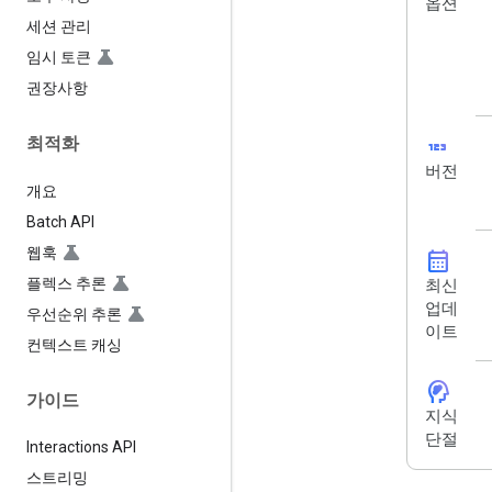
옵션
세션 관리
임시 토큰
권장사항
123
최적화
버전
개요
Batch API
웹훅
calendar_month
플렉스 추론
최신
업데
우선순위 추론
이트
컨텍스트 캐싱
cognition_2
가이드
지식
단절
Interactions API
스트리밍