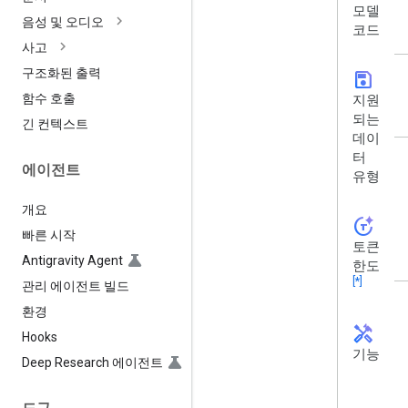
모델
음성 및 오디오
코드
사고
구조화된 출력
save
함수 호출
지원
되는
긴 컨텍스트
데이
터
에이전트
유형
개요
token_auto
빠른 시작
토큰
Antigravity Agent
한도
[*]
관리 에이전트 빌드
환경
handyman
Hooks
기능
Deep Research 에이전트