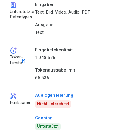
save
Eingaben
Unterstützte
Text, Bild, Video, Audio, PDF
Datentypen
Ausgabe
Text
token_auto
Eingabetokenlimit
Token-
1.048.576
[*]
Limits
Tokenausgabelimit
65.536
handyman
Audiogenerierung
Funktionen
Nicht unterstützt
Caching
Unterstützt