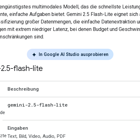
engünstigstes multimodales Modell, das die schnellste Leistung
nte, einfache Aufgaben bietet. Gemini 2.5 Flash-Lite eignet sic
assifizierung großer Datenmengen, die einfache Datenextraktion 
n mit extrem niedriger Latenz, bei denen Budget und Geschwind
inschränkungen sind.
In Google AI Studio ausprobieren
-2
.
5-flash-lite
Beschreibung
gemini-2
.
5-flash-lite
ode
Eingaben
tzte
Text, Bild, Video, Audio, PDF