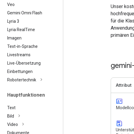
Veo
Unser kost
Gemini Omni Flash
hochfreque
für die Kl
Lyria 3
Anwendunge
Lyria Real
Time
primären E
Imagen
Text-in-Sprache
Livestreams
Live-Übersetzung
gemini
Einbettungen
Robotertechnik
Attribut
Hauptfunktionen
id_card
Modellc
Text
Bild
save
Video
Unterstü
Dokumente