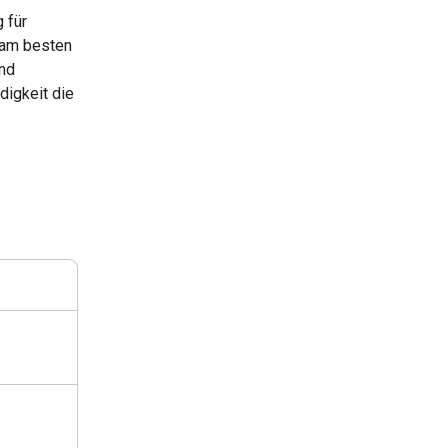
 für
h am besten
und
igkeit die