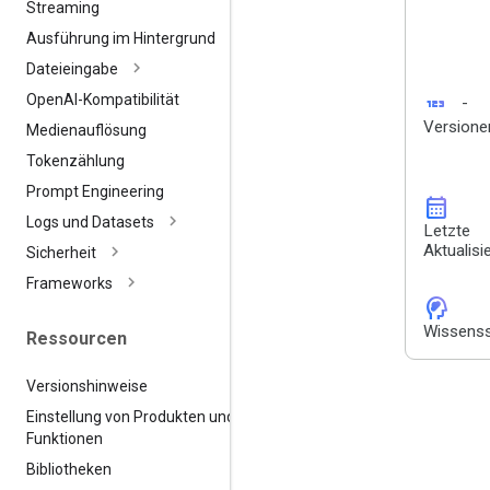
Streaming
Ausführung im Hintergrund
Dateieingabe
123
Open
AI-Kompatibilität
-
Versione
Medienauflösung
Tokenzählung
Prompt Engineering
calendar_month
Logs und Datasets
Letzte
Aktualisi
Sicherheit
Frameworks
cognition_2
Wissenss
Ressourcen
Versionshinweise
Einstellung von Produkten und
Funktionen
Bibliotheken