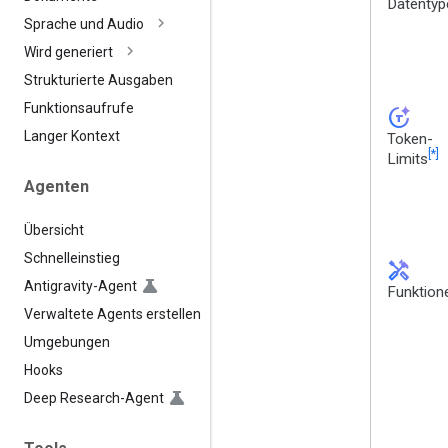
Datentyp
Sprache und Audio
Wird generiert
Strukturierte Ausgaben
Funktionsaufrufe
token_auto
Langer Kontext
Token-
[*]
Limits
Agenten
Übersicht
Schnelleinstieg
handyman
Antigravity-Agent
Funktion
Verwaltete Agents erstellen
Umgebungen
Hooks
Deep Research-Agent